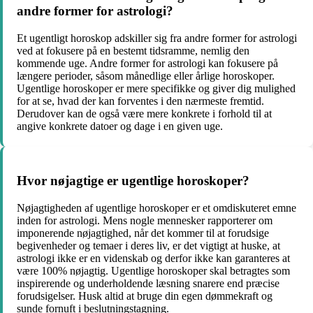
andre former for astrologi?
Et ugentligt horoskop adskiller sig fra andre former for astrologi
ved at fokusere på en bestemt tidsramme, nemlig den
kommende uge. Andre former for astrologi kan fokusere på
længere perioder, såsom månedlige eller årlige horoskoper.
Ugentlige horoskoper er mere specifikke og giver dig mulighed
for at se, hvad der kan forventes i den nærmeste fremtid.
Derudover kan de også være mere konkrete i forhold til at
angive konkrete datoer og dage i en given uge.
Hvor nøjagtige er ugentlige horoskoper?
Nøjagtigheden af ugentlige horoskoper er et omdiskuteret emne
inden for astrologi. Mens nogle mennesker rapporterer om
imponerende nøjagtighed, når det kommer til at forudsige
begivenheder og temaer i deres liv, er det vigtigt at huske, at
astrologi ikke er en videnskab og derfor ikke kan garanteres at
være 100% nøjagtig. Ugentlige horoskoper skal betragtes som
inspirerende og underholdende læsning snarere end præcise
forudsigelser. Husk altid at bruge din egen dømmekraft og
sunde fornuft i beslutningstagning.