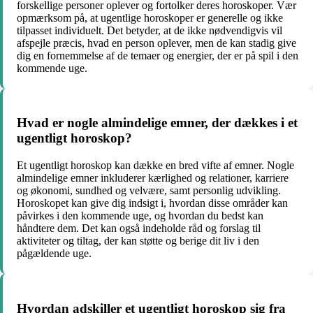
forskellige personer oplever og fortolker deres horoskoper. Vær
opmærksom på, at ugentlige horoskoper er generelle og ikke
tilpasset individuelt. Det betyder, at de ikke nødvendigvis vil
afspejle præcis, hvad en person oplever, men de kan stadig give
dig en fornemmelse af de temaer og energier, der er på spil i den
kommende uge.
Hvad er nogle almindelige emner, der dækkes i et
ugentligt horoskop?
Et ugentligt horoskop kan dække en bred vifte af emner. Nogle
almindelige emner inkluderer kærlighed og relationer, karriere
og økonomi, sundhed og velvære, samt personlig udvikling.
Horoskopet kan give dig indsigt i, hvordan disse områder kan
påvirkes i den kommende uge, og hvordan du bedst kan
håndtere dem. Det kan også indeholde råd og forslag til
aktiviteter og tiltag, der kan støtte og berige dit liv i den
pågældende uge.
Hvordan adskiller et ugentligt horoskop sig fra