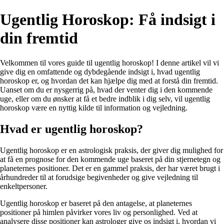
Ugentlig Horoskop: Få indsigt i
din fremtid
Velkommen til vores guide til ugentlig horoskop! I denne artikel vil vi
give dig en omfattende og dybdegående indsigt i, hvad ugentlig
horoskop er, og hvordan det kan hjælpe dig med at forstå din fremtid.
Uanset om du er nysgerrig på, hvad der venter dig i den kommende
uge, eller om du ønsker at få et bedre indblik i dig selv, vil ugentlig
horoskop være en nyttig kilde til information og vejledning.
Hvad er ugentlig horoskop?
Ugentlig horoskop er en astrologisk praksis, der giver dig mulighed for
at få en prognose for den kommende uge baseret på din stjernetegn og
planeternes positioner. Det er en gammel praksis, der har været brugt i
århundreder til at forudsige begivenheder og give vejledning til
enkeltpersoner.
Ugentlig horoskop er baseret på den antagelse, at planeternes
positioner på himlen påvirker vores liv og personlighed. Ved at
analysere disse positioner kan astrologer give os indsigt i, hvordan vi