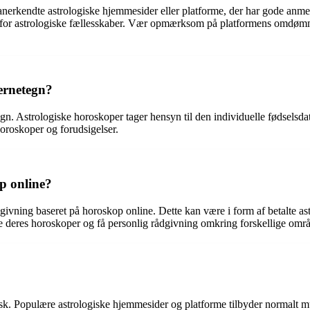
 anerkendte astrologiske hjemmesider eller platforme, der har gode anme
den for astrologiske fællesskaber. Vær opmærksom på platformens omdømme
jernetegn?
egn. Astrologiske horoskoper tager hensyn til den individuelle fødselsdat
horoskoper og forudsigelser.
p online?
ivning baseret på horoskop online. Dette kan være i form af betalte as
e deres horoskoper og få personlig rådgivning omkring forskellige område
sk. Populære astrologiske hjemmesider og platforme tilbyder normalt mu