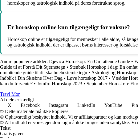
horoskoper og astrologisk indhold på deres foretrukne sprog.
Er horoskop online kun tilgængeligt for voksne?
Horoskop online er tilgængeligt for mennesker i alle aldre, så læng
og astrologisk indhold, der er tilpasset børns interesser og forståels
Andre populære artikler:
Djevica Horoskop: En Omfattende Guide
•
F
Guide til at Forstå Dit Stjernetegn
•
Stenbuk Horoskop i dag: En omfatt
omfattende guide til dit skæbnebestemte tegn
•
Astrologi og Horoskop:
Indblik i Din Skæbne Hver Dag
•
Løve horoskop 2017
•
Vædder Horos
kan du forvente?
•
Jomfru Horoskop 2023
•
September Horoskop: Find u
Travl Mor
At dele er kærligt
X
Facebook
Instagram
LinkedIn
YouTube
Pin
© Dette materiale må ikke kopieres.
© Ophavsretligt beskyttet indhold. Vi er affiliatepartner og kan modtag
© Alt indhold er vores ejendom og må ikke bruges uden samtykke. Vi mod
Tekst
Gratis gaver