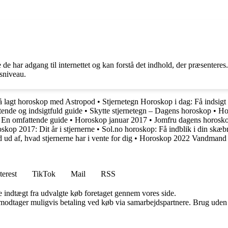
e de har adgang til internettet og kan forstå det indhold, der præsenter
esniveau.
å lagt horoskop med Astropod
•
Stjernetegn Horoskop i dag: Få indsigt
ende og indsigtfuld guide
•
Skytte stjernetegn – Dagens horoskop
•
Ho
 En omfattende guide
•
Horoskop januar 2017
•
Jomfru dagens horoskop
kop 2017: Dit år i stjernerne
•
Sol.no horoskop: Få indblik i din skæbn
d af, hvad stjernerne har i vente for dig
•
Horoskop 2022 Vandmand –
terest
TikTok
Mail
RSS
e indtægt fra udvalgte køb foretaget gennem vores side.
tager muligvis betaling ved køb via samarbejdspartnere. Brug uden till