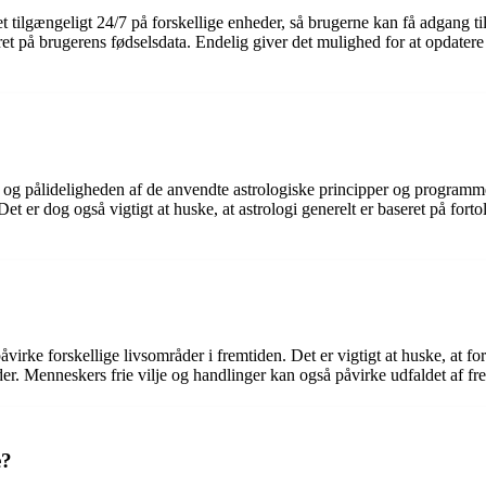
et tilgængeligt 24/7 på forskellige enheder, så brugerne kan få adgang t
et på brugerens fødselsdata. Endelig giver det mulighed for at opdatere 
n og pålideligheden af de anvendte astrologiske principper og programm
Det er dog også vigtigt at huske, at astrologi generelt er baseret på fo
virke forskellige livsområder i fremtiden. Det er vigtigt at huske, at f
er. Menneskers frie vilje og handlinger kan også påvirke udfaldet af fr
e?