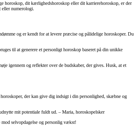
ige horoskop, dit kærlighedshoroskop eller dit karrierehoroskop, er der
t eller numerologi.
 omdømme og er kendt for at levere præcise og pålidelige horoskoper. Du
ruges til at generere et personligt horoskop baseret på din unikke
 nøje igennem og reflekter over de budskaber, der gives. Husk, at et
horoskoper, der kan give dig indsigt i din personlighed, skæbne og
dnytte mit potentiale fuldt ud. – Maria, horoskopelsker
jse mod selvopdagelse og personlig vækst!