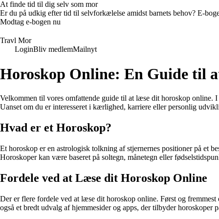
At finde tid til dig selv som mor
Er du på udkig efter tid til selvforkælelse amidst barnets behov? E-bogen
Modtag e-bogen nu
Travl Mor
Login
Bliv medlem
Mailnyt
Horoskop Online: En Guide til a
Velkommen til vores omfattende guide til at læse dit horoskop online. I 
Uanset om du er interesseret i kærlighed, karriere eller personlig udvik
Hvad er et Horoskop?
Et horoskop er en astrologisk tolkning af stjernernes positioner på et b
Horoskoper kan være baseret på soltegn, månetegn eller fødselstidspun
Fordele ved at Læse dit Horoskop Online
Der er flere fordele ved at læse dit horoskop online. Først og fremmest
også et bredt udvalg af hjemmesider og apps, der tilbyder horoskoper på 