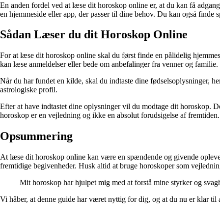
En anden fordel ved at læse dit horoskop online er, at du kan få adgang 
en hjemmeside eller app, der passer til dine behov. Du kan også finde s
Sådan Læser du dit Horoskop Online
For at læse dit horoskop online skal du først finde en pålidelig hjemme
kan læse anmeldelser eller bede om anbefalinger fra venner og familie.
Når du har fundet en kilde, skal du indtaste dine fødselsoplysninger, he
astrologiske profil.
Efter at have indtastet dine oplysninger vil du modtage dit horoskop. D
horoskop er en vejledning og ikke en absolut forudsigelse af fremtiden.
Opsummering
At læse dit horoskop online kan være en spændende og givende oplevelse
fremtidige begivenheder. Husk altid at bruge horoskoper som vejledni
Mit horoskop har hjulpet mig med at forstå mine styrker og svagh
Vi håber, at denne guide har været nyttig for dig, og at du nu er klar 