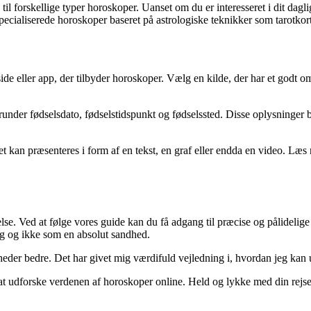
til forskellige typer horoskoper. Uanset om du er interesseret i dit dagl
pecialiserede horoskoper baseret på astrologiske teknikker som tarotkor
side eller app, der tilbyder horoskoper. Vælg en kilde, der har et godt
runder fødselsdato, fødselstidspunkt og fødselssted. Disse oplysninger b
et kan præsenteres i form af en tekst, en graf eller endda en video. Læs
. Ved at følge vores guide kan du få adgang til præcise og pålidelige 
ng og ikke som en absolut sandhed.
eder bedre. Det har givet mig værdifuld vejledning i, hvordan jeg kan u
til at udforske verdenen af horoskoper online. Held og lykke med din re