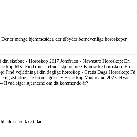
es. Der er mange hjemmesider, der tilbyder børnevenlige horoskoper
 i din skæbne
•
Horoskop 2017 Jomfruen
•
Newastro Horoskop: En
roskop MX: Find din skæbne i stjernerne
•
Kinesiske horoskop: En
: Find vejledning i din daglige horoskop
•
Gratis Dags Horoskop: Få
e og astrologiske forudsigelser
•
Horoskop Vandmand 2023: Hvad
 Hvad siger stjernerne om dit kommende år?
adelse er ikke tilladt.