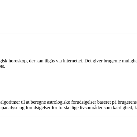
ogisk horoskop, der kan tilgås via internettet. Det giver brugerne muligh
ts.
oritmer til at beregne astrologiske forudsigelser baseret på brugerens
kopanalyse og forudsigelser for forskellige livsområder som kærlighed, 