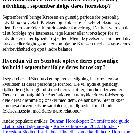
udvikling i september ifølge deres horoskop?
September vil bringe Krebsen en gunstig periode for personlig
udvikling og vækst. Krebsen bør fokusere på selvrefleksion og
identificere områder, hvor de ønsker forbedring. Det kan være en tid
til at forfølge nye interesser, tage kurser eller workshops for at
udvide deres færdigheder og viden. Mentale øvelser såsom meditativ
praksis eller dagbogsnotater kan hjælpe Krebsen med at styrke deres
selvbevidsthed og opnå indre balance.
Hvordan vil en Stenbuk opleve deres personlige
forhold i september ifølge deres horoskop?
I september vil Stenbukken opleve en stigning i harmonien og
kvaliteten af deres personlige forhold. De vil nyde et gensidigt
støttende og kærligt miljø med deres partner, familie eller venner.
Det er en gunstig tid for Stenbukken at udtrykke deres følelser og
dele deres drømme og ønsker med dem, de har kære. Stenbukken
kan også forvente dybe samtaler og muligheder for at binde
følelsesmæssigt med deres nære relationer.
Andre populære artikler:
Duncan Horoskoper: En omfattende guide
til at forstå dit stjernetegn
•
Kinesisk horoskop 2022: Hunden
•
Horoskop Skytten Kærlighed: Find din sande kærlighed
•
Horoskop