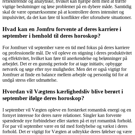
reflekterende og analytiske, hvilket kan hjælpe dem med at træffe
vigtige beslutninger og løse problemer på en dybere måde. Samtidig
skal de være opmærksomme på at kontrollere deres intensitet og
impulsivitet, da det kan føre til konflikter eller uforudsete situationer.
Hvad kan en Jomfru forvente af deres karriere i
september i henhold til deres horoskop?
For Jomfruer vil september være en tid med fokus på deres karriere
og professionelle mål. De vil opleve en stigning i deres produktivitet
og effektivitet, hvilket kan føre til anerkendelse og belønninger på
arbejdet. Det er en gunstig periode for at tage initiativ, opbygge
netværk og søge efter nye muligheder. Men det er også vigtigt for
Jomfruer at finde en balance mellem arbejde og personlig tid for at
undgå stress eller udmattelse.
Hvordan vil Vægtens kærlighedsliv blive berørt i
september ifølge deres horoskop?
I september vil Vægten opleve en forstærket romantisk energi og en
fornyet interesse for deres nære relationer. Singler kan forvente
spændende nye forbindelser eller starten på et nyt romantisk forhold.
For par vil september være en tid med fordybelse og vækst i deres
forhold. Det er vigtigt for Vægten at udtrykke deres følelser og være