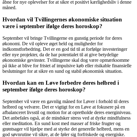
åbne for nye oplevelser for at sikre et positivt kærlighedsliv i denne
måned.
Hvordan vil Tvillingernes økonomiske situation
være i september ifølge deres horoskop?
September vil bringe Tvillingerne en gunstig periode for deres
økonomi. De vil opleve øget held og muligheder for
indkomstforbedring. Det er en god tid til at forfølge investeringer
eller nye projekter, da de har potentialet til at give betydelige
økonomiske gevinster. Tvillingerne skal dog være opmærksomme
på ikke at blive for fristet af impulsive køb eller risikable finansielle
beslutninger for at sikre en sund og stabil økonomisk situation.
Hvordan kan en Løve forbedre deres helbred i
september ifølge deres horoskop?
September vil være en gavnlig måned for Løver i forhold til deres
helbred og velvære. Det er vigtigt for en Løve at fokusere på en
afbalanceret livsstil og motion for at opretholde deres energiniveau.
Det anbefales også, at de mindsker stress ved at dyrke mindfulness
eller meditation. En sund kost med masser af friske frugter og
grøntsager vil hjælpe med at styrke det generelle helbred, mens en
god søvnrutine vil sikre, at de føler sig forfriskede og energiske.