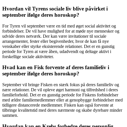
Hvordan vil Tyrens sociale liv blive påvirket i
september ifølge deres horoskop?
For Tyren vil september være en tid med øget social aktivitet og
forbindelser. De vil have mulighed for at møde nye mennesker og
udvide deres netværk. Der kan være invitationer til sociale
arrangementer, fester eller begivenheder, hvor de kan få nye
venskaber eller styrke eksisterende relationer. Det er en gunstig
periode for Tyren at være åben, udadvendt og deltage aktivt i
forskellige sociale aktiviteter.
Hvad kan en Fisk forvente af deres familieliv i
september ifølge deres horoskop?
September vil bringe Fisken en stærk fokus på deres familieliv og
nære relationer. De vil opleve øget harmoni og tilfredshed i deres
familieforhold. Det er en gunstig periode for Fiskens forbindelser
med ældre familiemedlemmer eller at genopbygge forbindelser med
tidligere distancerede medlemmer. Fisken kan også forvente at
tilbringe kvalitetstid med deres nærmeste og skabe dyrebare minder
sammen.
Hvordan kan en Krebs forbedre deres personlig