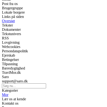
Post fra os
Brugergruppe
Lokale borgere
Links på siden
Oversigt
Tekster
Dokumenter
Tekstunivers
RSS
Lovgivning
Webcookies
Persondatapolitik
Ejerskab
Betingelser
Tilpasning
Bæredygtighed
TravlMor.dk
Saro
support@saro.dk
Kategorier
Mor
Lær os at kende
Kontakt os