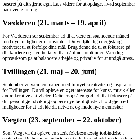
baseret på dit stjernetegn. Læs videre for at opdage, hvad september
har i vente for dig!
Vædderen (21. marts – 19. april)
For Vædderen ser september ud til at være en spændende måned
med nye muligheder i horisonten. Du vil føle dig energisk og
motiveret til at forfølge dine mål. Brug denne tid til at fokusere på
din karriere og tage initiativ til at nå dine ambitioner. Vær dog
opmærksom på at balancere arbejde og privatliv for at undgå stress.
Tvillingen (21. maj – 20. juni)
September vil være en måned med fornyet kreativitet og inspiration
for Tvillingen. Du vil opleve en øget interesse for kunst, musik eller
andre kreative aktiviteter. Dette er også en god tid til at fokusere på
din personlige udvikling og lære nye færdigheder. Hold øje med
muligheder for at udvide dit netværk og møde nye mennesker.
Vægten (23. september – 22. oktober)
Som Vægt vil du opleve en stærk følelsesmæssig forbindelse i
september. Dette kan manifestere sig i dit kærlighedsliv eller i dine