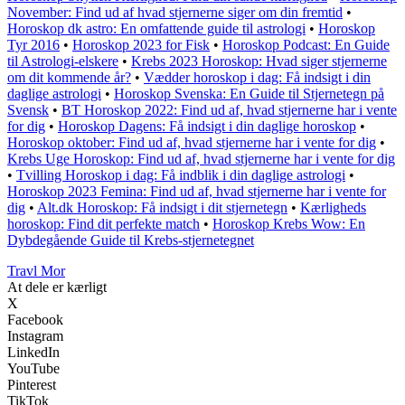
November: Find ud af hvad stjernerne siger om din fremtid
•
Horoskop dk astro: En omfattende guide til astrologi
•
Horoskop
Tyr 2016
•
Horoskop 2023 for Fisk
•
Horoskop Podcast: En Guide
til Astrologi-elskere
•
Krebs 2023 Horoskop: Hvad siger stjernerne
om dit kommende år?
•
Vædder horoskop i dag: Få indsigt i din
daglige astrologi
•
Horoskop Svenska: En Guide til Stjernetegn på
Svensk
•
BT Horoskop 2022: Find ud af, hvad stjernerne har i vente
for dig
•
Horoskop Dagens: Få indsigt i din daglige horoskop
•
Horoskop oktober: Find ud af, hvad stjernerne har i vente for dig
•
Krebs Uge Horoskop: Find ud af, hvad stjernerne har i vente for dig
•
Tvilling Horoskop i dag: Få indblik i din daglige astrologi
•
Horoskop 2023 Femina: Find ud af, hvad stjernerne har i vente for
dig
•
Alt.dk Horoskop: Få indsigt i dit stjernetegn
•
Kærligheds
horoskop: Find dit perfekte match
•
Horoskop Krebs Wow: En
Dybdegående Guide til Krebs-stjernetegnet
Travl Mor
At dele er kærligt
X
Facebook
Instagram
LinkedIn
YouTube
Pinterest
TikTok