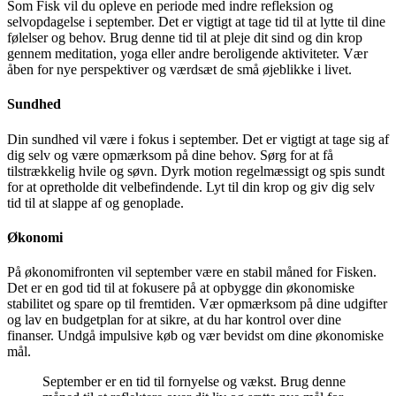
Som Fisk vil du opleve en periode med indre refleksion og
selvopdagelse i september. Det er vigtigt at tage tid til at lytte til dine
følelser og behov. Brug denne tid til at pleje dit sind og din krop
gennem meditation, yoga eller andre beroligende aktiviteter. Vær
åben for nye perspektiver og værdsæt de små øjeblikke i livet.
Sundhed
Din sundhed vil være i fokus i september. Det er vigtigt at tage sig af
dig selv og være opmærksom på dine behov. Sørg for at få
tilstrækkelig hvile og søvn. Dyrk motion regelmæssigt og spis sundt
for at opretholde dit velbefindende. Lyt til din krop og giv dig selv
tid til at slappe af og genoplade.
Økonomi
På økonomifronten vil september være en stabil måned for Fisken.
Det er en god tid til at fokusere på at opbygge din økonomiske
stabilitet og spare op til fremtiden. Vær opmærksom på dine udgifter
og lav en budgetplan for at sikre, at du har kontrol over dine
finanser. Undgå impulsive køb og vær bevidst om dine økonomiske
mål.
September er en tid til fornyelse og vækst. Brug denne