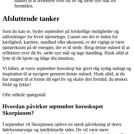
måned til at reflektere over dit liv og sætte nye mål for
fremtiden.
Afsluttende tanker
Som du kan se, byder september på forskellige muligheder og
udfordringer for hvert stjernetegn. Uanset om det er inden for
kærlighed, karriere, sundhed eller økonomi, er det vigtigt at være
opmærksom på de energier, der er til stede. Brug denne måned til at
reflektere over dit liv, sætte nye mål og tage handling. Husk altid at
lytte til dit hjerte og følge din intuition.
Vi håber, at vores september horoskop har givet dig nyttig indsigt og
inspiration til at navigere gennem denne måned. Husk altid, at du
har magten til at forme dit eget liv og skabe den fremtid, du ønsker.
Held og lykke!
Ofte stillede spørgsmål
Hvordan påvirker september horoskopet
Skorpionen?
I september vil Skorpionen opleve en stærk påvirkning af deres
følelsesmæssige og intellektuelle sider. De vil være mere