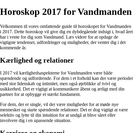
Horoskop 2017 for Vandmanden
Velkommen til vores omfattende guide til horoskopet for Vandmanden
i 2017. Dette horoskop vil give dig en dybdegående indsigt i, hvad året
har i vente for dig som Vandmand. Læs videre for at opdage de
vigtigste tendenser, udfordringer og muligheder, der venter dig i det
kommende år.
Kærlighed og relationer
I 2017 vil kærlighedsaspekterne for Vandmanden være både
spændende og udfordrende. For dem i et forhold kan der være perioder
med stor lidenskab og intimitet, men også øjeblikke af tvivl og
usikkerhed. Det er vigtigt at kommunikere åbent og ærligt med din
partner for at opbygge et stærkt fundament.
For dem, der er single, vil der være muligheder for at møde nye
mennesker og starte spændende relationer. Det er dog vigtigt at være
selektiv og lytte til din intuition for at undgå at blive såret eller
involvere dig i en upassende situation.
Karriere og økonomi