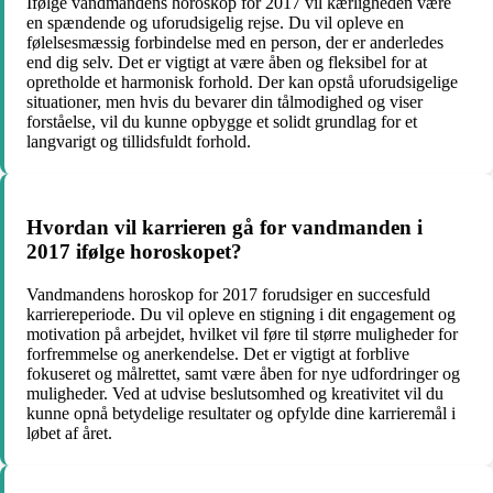
Ifølge vandmandens horoskop for 2017 vil kærligheden være
en spændende og uforudsigelig rejse. Du vil opleve en
følelsesmæssig forbindelse med en person, der er anderledes
end dig selv. Det er vigtigt at være åben og fleksibel for at
opretholde et harmonisk forhold. Der kan opstå uforudsigelige
situationer, men hvis du bevarer din tålmodighed og viser
forståelse, vil du kunne opbygge et solidt grundlag for et
langvarigt og tillidsfuldt forhold.
Hvordan vil karrieren gå for vandmanden i
2017 ifølge horoskopet?
Vandmandens horoskop for 2017 forudsiger en succesfuld
karriereperiode. Du vil opleve en stigning i dit engagement og
motivation på arbejdet, hvilket vil føre til større muligheder for
forfremmelse og anerkendelse. Det er vigtigt at forblive
fokuseret og målrettet, samt være åben for nye udfordringer og
muligheder. Ved at udvise beslutsomhed og kreativitet vil du
kunne opnå betydelige resultater og opfylde dine karrieremål i
løbet af året.