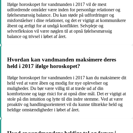
Ifølge horoskopet for vandmanden i 2017 vil de mest
udfordrende områder være inden for personlige relationer og
følelsesmæssig balance. Du kan støde på udfordringer og
misforståelser i dine relationer, og det er vigtigt at kommunikere
åbent og ærligt for at undgå konflikter. Selvpleje og
selvrefleksion vil være nøglen til at opnå følelsesmæssig
balance og trivsel i løbet af året.
Hvordan kan vandmanden maksimere deres
held i 2017 ifølge horoskopet?
Ifølge horoskopet for vandmanden i 2017 kan du maksimere dit
held ved at være åben og modig for nye oplevelser og
muligheder. Du bør være villig til at træde ud af din
komfortzone og tage risici for at opnå dine mål. Det er vigtigt at
stole på din intuition og lytte til din indre stemme. Ved at være
proaktiv og handlingsorienteret vil du kunne tiltrække held og
heldige omstændigheder i løbet af året.