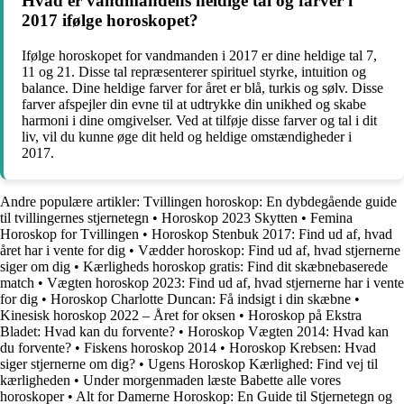
Hvad er vandmandens heldige tal og farver i
2017 ifølge horoskopet?
Ifølge horoskopet for vandmanden i 2017 er dine heldige tal 7,
11 og 21. Disse tal repræsenterer spirituel styrke, intuition og
balance. Dine heldige farver for året er blå, turkis og sølv. Disse
farver afspejler din evne til at udtrykke din unikhed og skabe
harmoni i dine omgivelser. Ved at tilføje disse farver og tal i dit
liv, vil du kunne øge dit held og heldige omstændigheder i
2017.
Andre populære artikler:
Tvillingen horoskop: En dybdegående guide
til tvillingernes stjernetegn
•
Horoskop 2023 Skytten
•
Femina
Horoskop for Tvillingen
•
Horoskop Stenbuk 2017: Find ud af, hvad
året har i vente for dig
•
Vædder horoskop: Find ud af, hvad stjernerne
siger om dig
•
Kærligheds horoskop gratis: Find dit skæbnebaserede
match
•
Vægten horoskop 2023: Find ud af, hvad stjernerne har i vente
for dig
•
Horoskop Charlotte Duncan: Få indsigt i din skæbne
•
Kinesisk horoskop 2022 – Året for oksen
•
Horoskop på Ekstra
Bladet: Hvad kan du forvente?
•
Horoskop Vægten 2014: Hvad kan
du forvente?
•
Fiskens horoskop 2014
•
Horoskop Krebsen: Hvad
siger stjernerne om dig?
•
Ugens Horoskop Kærlighed: Find vej til
kærligheden
•
Under morgenmaden læste Babette alle vores
horoskoper
•
Alt for Damerne Horoskop: En Guide til Stjernetegn og