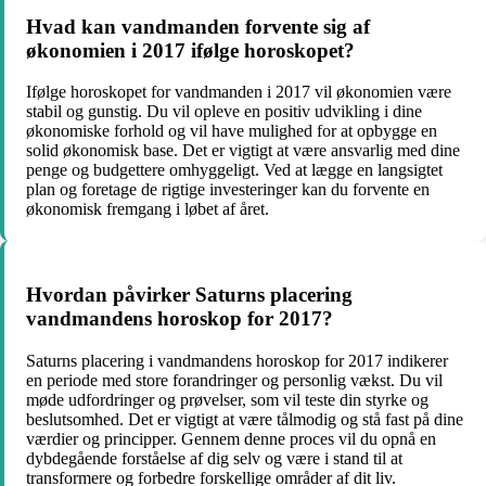
Hvad kan vandmanden forvente sig af
økonomien i 2017 ifølge horoskopet?
Ifølge horoskopet for vandmanden i 2017 vil økonomien være
stabil og gunstig. Du vil opleve en positiv udvikling i dine
økonomiske forhold og vil have mulighed for at opbygge en
solid økonomisk base. Det er vigtigt at være ansvarlig med dine
penge og budgettere omhyggeligt. Ved at lægge en langsigtet
plan og foretage de rigtige investeringer kan du forvente en
økonomisk fremgang i løbet af året.
Hvordan påvirker Saturns placering
vandmandens horoskop for 2017?
Saturns placering i vandmandens horoskop for 2017 indikerer
en periode med store forandringer og personlig vækst. Du vil
møde udfordringer og prøvelser, som vil teste din styrke og
beslutsomhed. Det er vigtigt at være tålmodig og stå fast på dine
værdier og principper. Gennem denne proces vil du opnå en
dybdegående forståelse af dig selv og være i stand til at
transformere og forbedre forskellige områder af dit liv.