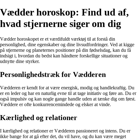
Vædder horoskop: Find ud af,
hvad stjernerne siger om dig
Vædder horoskopet er et værdifuldt værktøj til at forstå din
personlighed, dine egenskaber og dine livsudfordringer. Ved at kigge
på stjernerne og planeternes positioner på din fødselsdag, kan du få
indsigt i, hvordan du bedst kan håndtere forskellige situationer og
udnytte dine styrker.
Personlighedstræk for Vædderen
Vædderen er kendt for at være energisk, modig og handlekraftig. Du
er en leder og har en naturlig evne til at tage initiativ og føre an. Du er
også impulsiv og kan nogle gange handle uden at tænke dig om først.
Væddere er ofte konkurrencemindede og elsker at vinde.
Kærlighed og relationer
I kærlighed og relationer er Vædderen passioneret og intens. Du er
ikke bange for at gå efter det, du vil have, og du kan være meget