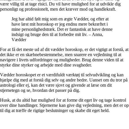
være villig til at tage risici. Du vil have mulighed for at udvikle dig
personligt og professionelt, men det kræver mod og handlekraft.
Jeg har altid følt mig som en ægte Vædder, og efter at
have læst mit horoskop er jeg endnu mere bekræftet i
mine personlighedstræk. Det er fantastisk at have denne
indsigt og bruge den til at forbedre mit liv. – Anna,
Vædder
For at få det meste ud af dit vædder horoskop, er det vigtigt at forstå, at
det ikke er en skæbnebestemmelse, men snarere en vejledning til at
navigere i livets udfordringer og muligheder. Brug denne viden til at
styrke dine styrker og arbejde med dine svagheder.
Vædder horoskopet er et værdifuldt værktøj til selvudvikling og kan
hjælpe dig med at forstå dig selv og andre bedre. Uanset om du tror på
astrologi eller ej, kan det være sjovt og givende at læse om dit
stjernetegn og se, hvordan det passer på dig.
Husk, at du altid har mulighed for at forme dit eget liv og tage kontrol
over dine handlinger. Stjernerne kan give dig vejledning, men det er op
til dig at træffe de rigtige beslutninger og skabe dit eget held.