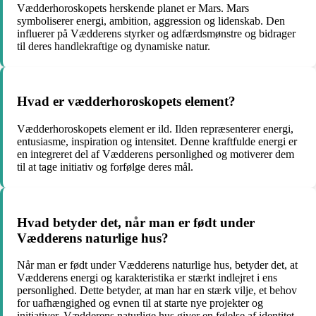
Vædderhoroskopets herskende planet er Mars. Mars
symboliserer energi, ambition, aggression og lidenskab. Den
influerer på Vædderens styrker og adfærdsmønstre og bidrager
til deres handlekraftige og dynamiske natur.
Hvad er vædderhoroskopets element?
Vædderhoroskopets element er ild. Ilden repræsenterer energi,
entusiasme, inspiration og intensitet. Denne kraftfulde energi er
en integreret del af Vædderens personlighed og motiverer dem
til at tage initiativ og forfølge deres mål.
Hvad betyder det, når man er født under
Vædderens naturlige hus?
Når man er født under Vædderens naturlige hus, betyder det, at
Vædderens energi og karakteristika er stærkt indlejret i ens
personlighed. Dette betyder, at man har en stærk vilje, et behov
for uafhængighed og evnen til at starte nye projekter og
initiativer. Vædderens naturlige hus giver en følelse af identitet