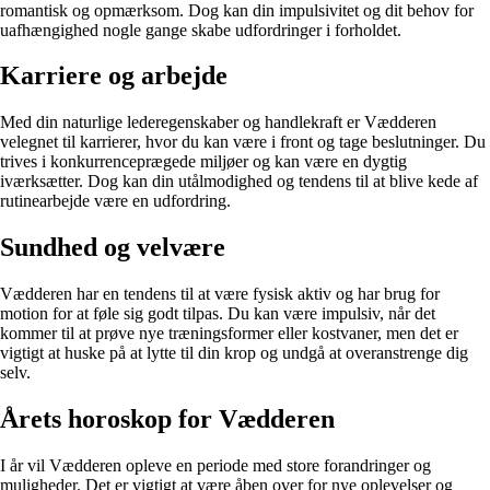
romantisk og opmærksom. Dog kan din impulsivitet og dit behov for
uafhængighed nogle gange skabe udfordringer i forholdet.
Karriere og arbejde
Med din naturlige lederegenskaber og handlekraft er Vædderen
velegnet til karrierer, hvor du kan være i front og tage beslutninger. Du
trives i konkurrenceprægede miljøer og kan være en dygtig
iværksætter. Dog kan din utålmodighed og tendens til at blive kede af
rutinearbejde være en udfordring.
Sundhed og velvære
Vædderen har en tendens til at være fysisk aktiv og har brug for
motion for at føle sig godt tilpas. Du kan være impulsiv, når det
kommer til at prøve nye træningsformer eller kostvaner, men det er
vigtigt at huske på at lytte til din krop og undgå at overanstrenge dig
selv.
Årets horoskop for Vædderen
I år vil Vædderen opleve en periode med store forandringer og
muligheder. Det er vigtigt at være åben over for nye oplevelser og