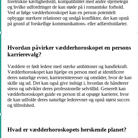
foretrukne kærlighedsstil, kompatibilitet med andre stjernetegn
og hvilke udfordringer de kan støde på i romantiske forhold.
Ved at følge vædderhoroskopet kan en person potentielt
opbygge stærkere relationer og undgå konflikter, der kan opstå
på grund af forskellige kommunikations- eller adfærdsstilarter.
Hvordan påvirker vædderhoroskopet en persons
karrierevalg?
Væddere er født ledere med stærke ambitioner og handlekraft.
Vædderhoroskopet kan hjælpe en person med at identificere
deres naturlige evner, karriereinteresser og områder, hvor de kan
skille sig ud. Det kan også give indsigt i, hvordan de håndterer
stress og udvikler deres professionelle selvtillid. Generelt kan
vædderhoroskopet guide en person til at opsøge karrierer, hvor
de kan udfolde deres naturlige lederevner og opnå størst succes
og tilfredshed.
Hvad er vædderhoroskopets herskende planet?