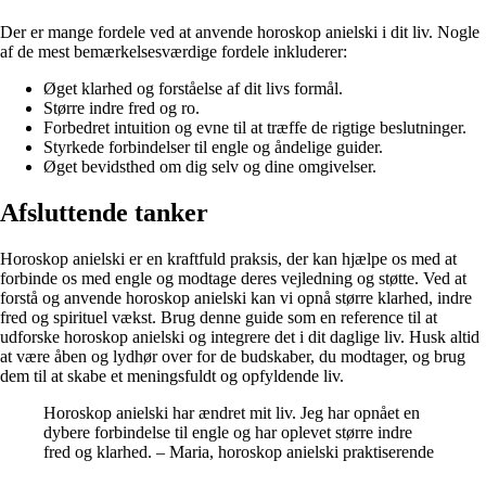
Der er mange fordele ved at anvende horoskop anielski i dit liv. Nogle
af de mest bemærkelsesværdige fordele inkluderer:
Øget klarhed og forståelse af dit livs formål.
Større indre fred og ro.
Forbedret intuition og evne til at træffe de rigtige beslutninger.
Styrkede forbindelser til engle og åndelige guider.
Øget bevidsthed om dig selv og dine omgivelser.
Afsluttende tanker
Horoskop anielski er en kraftfuld praksis, der kan hjælpe os med at
forbinde os med engle og modtage deres vejledning og støtte. Ved at
forstå og anvende horoskop anielski kan vi opnå større klarhed, indre
fred og spirituel vækst. Brug denne guide som en reference til at
udforske horoskop anielski og integrere det i dit daglige liv. Husk altid
at være åben og lydhør over for de budskaber, du modtager, og brug
dem til at skabe et meningsfuldt og opfyldende liv.
Horoskop anielski har ændret mit liv. Jeg har opnået en
dybere forbindelse til engle og har oplevet større indre
fred og klarhed. – Maria, horoskop anielski praktiserende