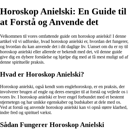
Horoskop Anielski: En Guide til
at Forstå og Anvende det
Velkommen til vores omfattende guide om horoskop anielski! I denne
artikel vil vi udforske, hvad horoskop anielski er, hvordan det fungerer,
og hvordan du kan anvende det i dit daglige liv. Uanset om du er ny til
horoskop anielski eller allerede er bekendt med det, vil denne guide
give dig en dybere forståelse og hjælpe dig med at få mest muligt ud af
denne spirituelle praksis.
Hvad er Horoskop Anielski?
Horoskop anielski, også kendt som englehoroskop, er en praksis, der
involverer brugen af ​​engle og deres energier til at forstå og vejlede os i
vores liv. I horoskop anielski er hver engel forbundet med et bestemt
stjernetegn og har unikke egenskaber og budskaber at dele med os.
Ved at forstå og anvende horoskop anielski kan vi opnå større klarhed,
indre fred og spirituel vækst.
Sådan Fungerer Horoskop Anielski