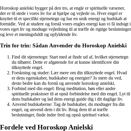
Horoskop anielski bygger på den tro, at engle er spirituelle væsener,
der er til stede i vores liv for at hjælpe og vejlede os. Hver engel er
knyttet til et specifikt stjernetegn og har en unik energi og budskab at
formidle. Ved at studere og forstå vores engles energi kan vi få indsigt i
vores eget liv og modtage vejledning til at træffe de rigtige beslutninger
og leve et meningsfuldt og opfyldende liv.
Trin for trin: Sådan Anvender du Horoskop Anielski
Find dit stjernetegn: Start med at finde ud af, hvilket stjernetegn
du tilhører. Dette er afgørende for at kunne identificere din
tilknyttede engel.
Forskning og studer: Lær mere om din tilknyttede engel. Hvad
er dens egenskaber, budskaber og energier? Jo mere du ved,
desto bedre kan du forstå og anvende horoskop anielski.
Forbind med din engel: Brug meditation, bøn eller andre
spirituelle praksisser til at opnå forbindelse med din engel. Lyt til
dens budskaber og lad dens energi guide dig i dit daglige liv.
Anvend budskaberne: Tag de budskaber, du modtager fra din
engel, og anvend dem i dit liv. Brug dem til at træffe
beslutninger, finde indre fred og opnå spirituel vækst.
Fordele ved Horoskop Anielski