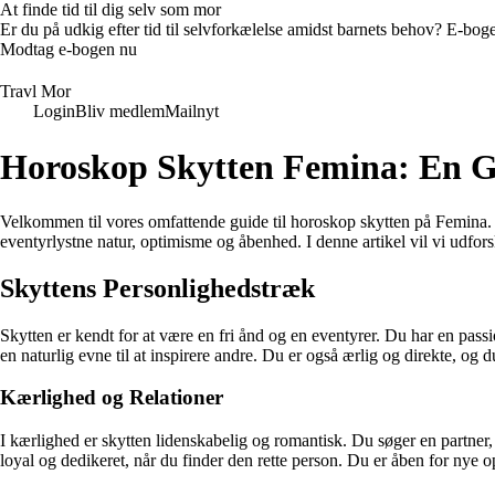
At finde tid til dig selv som mor
Er du på udkig efter tid til selvforkælelse amidst barnets behov? E-bogen
Modtag e-bogen nu
Travl Mor
Login
Bliv medlem
Mailnyt
Horoskop Skytten Femina: En Gu
Velkommen til vores omfattende guide til horoskop skytten på Femina. S
eventyrlystne natur, optimisme og åbenhed. I denne artikel vil vi udfors
Skyttens Personlighedstræk
Skytten er kendt for at være en fri ånd og en eventyrer. Du har en passi
en naturlig evne til at inspirere andre. Du er også ærlig og direkte, og d
Kærlighed og Relationer
I kærlighed er skytten lidenskabelig og romantisk. Du søger en partner,
loyal og dedikeret, når du finder den rette person. Du er åben for nye o