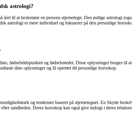
dsk astrologi?
å året til at bestemme en persons stjernetegn. Den østlige astrologi (ogs
ndsk astrologi er mere individuel og fokuserer på den personlige horosk
?
to, fødselstidspunktet og fødselsstedet. Disse oplysninger bruges til at 
indtaste dine oplysninger og få oprettet dit personlige horoskop.
sonlighedstræk og tendenser baseret på stjernetegnet. En Skytte beskrive
 efter sandheden. Deres horoskop kan også give indsigt i deres relationsp