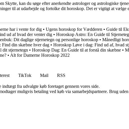
som Skytte, kan du søge efter anerkendte astrologer og astrologiske tjen
er til at udarbejde og fortolke dit horoskop. Det er vigtigt at vælge en
erne har i vente for dig
•
Ugens horoskop for Vædderen
•
Guide til Ek
nd ud af hvad der venter dig
•
Horoskop Astro: En Guide til Stjerneteg
nbuk: Dit daglige stjernetegn og personlige horoskop
•
Månedligt horo
: Find din skæbne hver dag
•
Horoskop Løve i dag: Find ud af, hvad stj
 dit stjernetegn
•
Horoskop Dag: En Guide til at forstå din skæbne
•
M
rne?
•
Alt for Damerne Horoskop 2022
terest
TikTok
Mail
RSS
e indtægt fra udvalgte køb foretaget gennem vores side.
tager muligvis betaling ved køb via samarbejdspartnere. Brug uden till