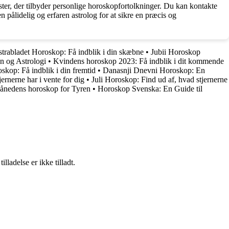
ester, der tilbyder personlige horoskopfortolkninger. Du kan kontakte
 pålidelig og erfaren astrolog for at sikre en præcis og
strabladet Horoskop: Få indblik i din skæbne
•
Jubii Horoskop
n og Astrologi
•
Kvindens horoskop 2023: Få indblik i dit kommende
skop: Få indblik i din fremtid
•
Danasnji Dnevni Horoskop: En
ernerne har i vente for dig
•
Juli Horoskop: Find ud af, hvad stjernerne
ånedens horoskop for Tyren
•
Horoskop Svenska: En Guide til
adelse er ikke tilladt.