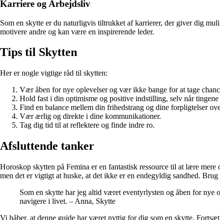
Karriere og Arbejdsliv
Som en skytte er du naturligvis tiltrukket af karrierer, der giver dig mul
motivere andre og kan være en inspirerende leder.
Tips til Skytten
Her er nogle vigtige råd til skytten:
Vær åben for nye oplevelser og vær ikke bange for at tage chanc
Hold fast i din optimisme og positive indstilling, selv når tingene
Find en balance mellem din frihedstrang og dine forpligtelser ove
Vær ærlig og direkte i dine kommunikationer.
Tag dig tid til at reflektere og finde indre ro.
Afsluttende tanker
Horoskop skytten på Femina er en fantastisk ressource til at lære mere 
men det er vigtigt at huske, at det ikke er en endegyldig sandhed. Brug de
Som en skytte har jeg altid været eventyrlysten og åben for nye 
navigere i livet. – Anna, Skytte
Vi håber, at denne guide har været nyttig for dig som en skytte. Fortsæ