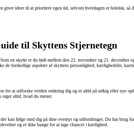
 giver ideer til at prioritere egen tid, selvom hverdagen er hektisk, så 
ide til Skyttens Stjernetegn
om en skytte er du født mellem den 22. november og 21. december og er 
ke de forskellige aspekter af skyttens personlighed, kærlighedsliv, karr
on for at udforske verden omkring dig og er altid på udkig efter nye opl
u siger altid, hvad du mener.
 der kan følge med dig på dine eventyr og udfordringer. Du har brug for 
plevelser og er ikke bange for at tage chancer i kærlighed.