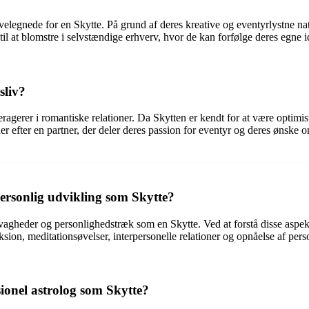
velegnede for en Skytte. På grund af deres kreative og eventyrlystne natu
il at blomstre i selvstændige erhverv, hvor de kan forfølge deres egne 
sliv?
ragerer i romantiske relationer. Da Skytten er kendt for at være optimist
efter en partner, der deler deres passion for eventyr og deres ønske om
ersonlig udvikling som Skytte?
svagheder og personlighedstræk som en Skytte. Ved at forstå disse aspekt
sion, meditationsøvelser, interpersonelle relationer og opnåelse af pers
ionel astrolog som Skytte?