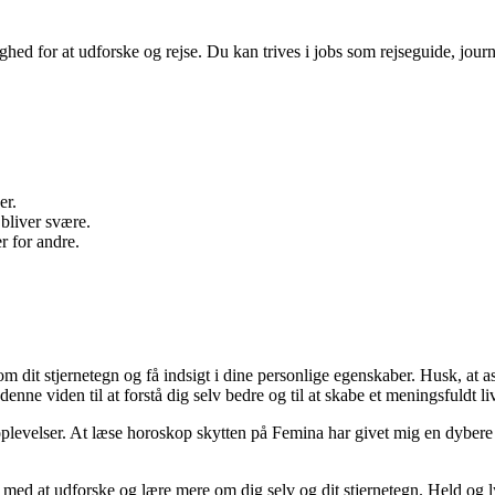
ighed for at udforske og rejse. Du kan trives i jobs som rejseguide, journa
er.
 bliver svære.
r for andre.
om dit stjernetegn og få indsigt i dine personlige egenskaber. Husk, at
nne viden til at forstå dig selv bedre og til at skabe et meningsfuldt liv
oplevelser. At læse horoskop skytten på Femina har givet mig en dybere
t med at udforske og lære mere om dig selv og dit stjernetegn. Held og l