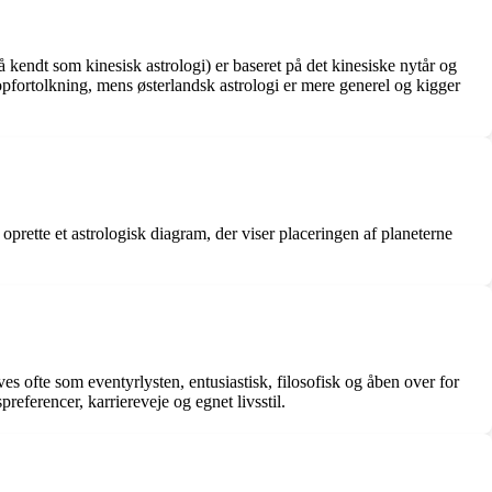
å kendt som kinesisk astrologi) er baseret på det kinesiske nytår og
opfortolkning, mens østerlandsk astrologi er mere generel og kigger
oprette et astrologisk diagram, der viser placeringen af planeterne
s ofte som eventyrlysten, entusiastisk, filosofisk og åben over for
referencer, karriereveje og egnet livsstil.