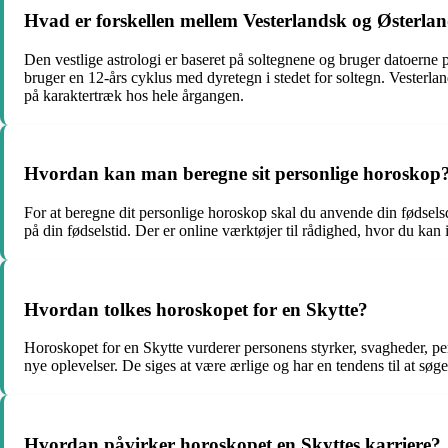
Hvad er forskellen mellem Vesterlandsk og Østerlan
Den vestlige astrologi er baseret på soltegnene og bruger datoerne p
bruger en 12-års cyklus med dyretegn i stedet for soltegn. Vesterla
på karaktertræk hos hele årgangen.
Hvordan kan man beregne sit personlige horoskop
For at beregne dit personlige horoskop skal du anvende din fødselsda
på din fødselstid. Der er online værktøjer til rådighed, hvor du kan 
Hvordan tolkes horoskopet for en Skytte?
Horoskopet for en Skytte vurderer personens styrker, svagheder, per
nye oplevelser. De siges at være ærlige og har en tendens til at søge
Hvordan påvirker horoskopet en Skyttes karriere?