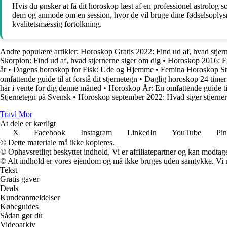
Hvis du ønsker at få dit horoskop læst af en professionel astrolog 
dem og anmode om en session, hvor de vil bruge dine fødselsoplysning
kvalitetsmæssig fortolkning.
Andre populære artikler:
Horoskop Gratis 2022: Find ud af, hvad stjern
Skorpion: Find ud af, hvad stjernerne siger om dig
•
Horoskop 2016: Fi
år
•
Dagens horoskop for Fisk: Ude og Hjemme
•
Femina Horoskop Ste
omfattende guide til at forstå dit stjernetegn
•
Daglig horoskop 24 timer
har i vente for dig denne måned
•
Horoskop År: En omfattende guide til
Stjernetegn på Svensk
•
Horoskop september 2022: Hvad siger stjerne
Travl Mor
At dele er kærligt
X
Facebook
Instagram
LinkedIn
YouTube
Pin
© Dette materiale må ikke kopieres.
© Ophavsretligt beskyttet indhold. Vi er affiliatepartner og kan modtag
© Alt indhold er vores ejendom og må ikke bruges uden samtykke. Vi mod
Tekst
Gratis gaver
Deals
Kundeanmeldelser
Købeguides
Sådan gør du
Videoarkiv