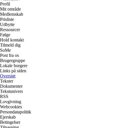
Profil
Mit område
Medlemskab
Prisliste
Udbytte
Ressourcer
Følge
Hold kontakt
Tilmeld dig
SoMe
Post fra os
Brugergruppe
Lokale borgere
Links på siden
Oversigt
Tekster
Dokumenter
Tekstunivers
RSS
Lovgivning
Webcookies
Persondatapolitik
Ejerskab
Betingelser
Tilpasning