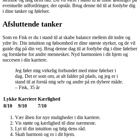
eventuelle udfordringer, der opstår. Brug denne tid til at fordybe dig
i dine tanker og følelser.
Afsluttende tanker
Som en Fisk er du i stand til at skabe balance mellem dit indre og
ydre liv. Din intuition og følsomhed er dine største styrker, og de vil
guide dig på din vej. Brug denne dag til at fordybe dig i dine følelser
og forståelse for andre mennesker. Nyd harmonien i dit hjem og
succesen i din karriere.
Jeg føler mig virkelig forbundet med mine følelser i
dag. Det er som om, at alt falder på plads, og jeg er i
stand til at forstå mig selv og andre på en dybere måde.
– Fisk, 35 år
Lykke
Karriere
Kærlighed
8/10
9/10
7/10
Vær åben for nye muligheder i din karriere.
Vis støtte og kærlighed til dine nærmeste.
Lyt til din intuition og følg dens råd.
Skab harmoni og ro i dit hjem.