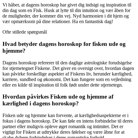
Vi håber, at dagens horoskop har givet dig indsigt og inspiration til
din dag som en Fisk. Husk at lytte til din intuition og vær åben for
de muligheder, der kommer din vej. Nyd harmonien i dit hjem og
vær opmærksom på dine relationer. Ha en fantastisk dag!
Ofte stillede spørgsmål
Hvad betyder dagens horoskop for fisken ude og
hjemme?
Dagens horoskop refererer til den daglige astrologiske forudsigelse
for stjernetegnet Fiskene. Det giver en oversigt over, hvordan dagen
kan påvirke forskellige aspekter af Fiskens liv, herunder kærlighed,
karriere, sundhed og økonomi. Det kan fungere som en vejledning
eller en kilde til inspiration til folk født under dette stjernetegn.
Hvordan påvirkes Fisken ude og hjemme af
kærlighed i dagens horoskop?
Fisken ude og hjemme kan forvente, at kærlighedsaspekterne er i
fokus i dagens horoskop. De kan føle en intens forbindelse til deres
partner eller muligvis opleve øget romantik og intimitet. Det er
vigtigt for Fisken at udtrykke deres følelser og være åbne for at
skabe dybere forbindelser i deres romantiske forhold.