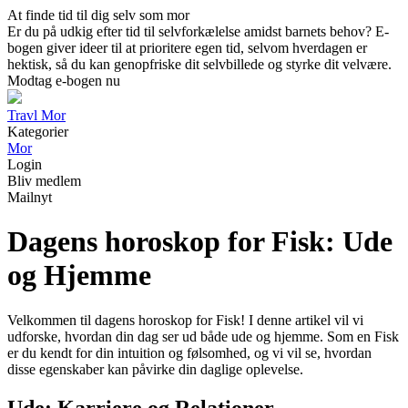
At finde tid til dig selv som mor
Er du på udkig efter tid til selvforkælelse amidst barnets behov? E-
bogen giver ideer til at prioritere egen tid, selvom hverdagen er
hektisk, så du kan genopfriske dit selvbillede og styrke dit velvære.
Modtag e-bogen nu
Travl Mor
Kategorier
Mor
Login
Bliv medlem
Mailnyt
Dagens horoskop for Fisk: Ude
og Hjemme
Velkommen til dagens horoskop for Fisk! I denne artikel vil vi
udforske, hvordan din dag ser ud både ude og hjemme. Som en Fisk
er du kendt for din intuition og følsomhed, og vi vil se, hvordan
disse egenskaber kan påvirke din daglige oplevelse.
Ude: Karriere og Relationer