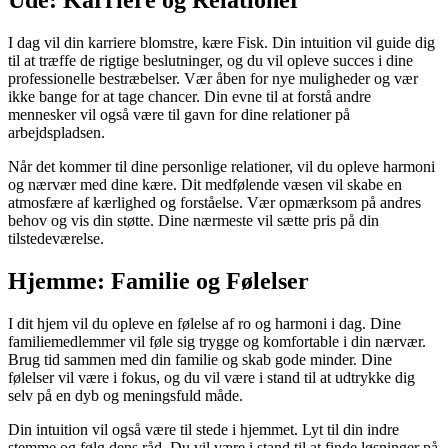
I dag vil din karriere blomstre, kære Fisk. Din intuition vil guide dig
til at træffe de rigtige beslutninger, og du vil opleve succes i dine
professionelle bestræbelser. Vær åben for nye muligheder og vær
ikke bange for at tage chancer. Din evne til at forstå andre
mennesker vil også være til gavn for dine relationer på
arbejdspladsen.
Når det kommer til dine personlige relationer, vil du opleve harmoni
og nærvær med dine kære. Dit medfølende væsen vil skabe en
atmosfære af kærlighed og forståelse. Vær opmærksom på andres
behov og vis din støtte. Dine nærmeste vil sætte pris på din
tilstedeværelse.
Hjemme: Familie og Følelser
I dit hjem vil du opleve en følelse af ro og harmoni i dag. Dine
familiemedlemmer vil føle sig trygge og komfortable i din nærvær.
Brug tid sammen med din familie og skab gode minder. Dine
følelser vil være i fokus, og du vil være i stand til at udtrykke dig
selv på en dyb og meningsfuld måde.
Din intuition vil også være til stede i hjemmet. Lyt til din indre
stemme og følg dens råd. Du vil være i stand til at finde løsninger på