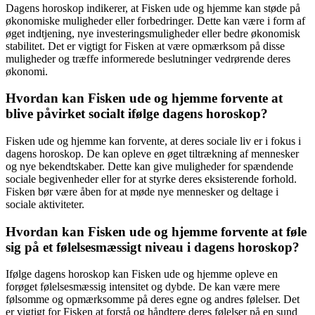
Dagens horoskop indikerer, at Fisken ude og hjemme kan støde på
økonomiske muligheder eller forbedringer. Dette kan være i form af
øget indtjening, nye investeringsmuligheder eller bedre økonomisk
stabilitet. Det er vigtigt for Fisken at være opmærksom på disse
muligheder og træffe informerede beslutninger vedrørende deres
økonomi.
Hvordan kan Fisken ude og hjemme forvente at
blive påvirket socialt ifølge dagens horoskop?
Fisken ude og hjemme kan forvente, at deres sociale liv er i fokus i
dagens horoskop. De kan opleve en øget tiltrækning af mennesker
og nye bekendtskaber. Dette kan give muligheder for spændende
sociale begivenheder eller for at styrke deres eksisterende forhold.
Fisken bør være åben for at møde nye mennesker og deltage i
sociale aktiviteter.
Hvordan kan Fisken ude og hjemme forvente at føle
sig på et følelsesmæssigt niveau i dagens horoskop?
Ifølge dagens horoskop kan Fisken ude og hjemme opleve en
forøget følelsesmæssig intensitet og dybde. De kan være mere
følsomme og opmærksomme på deres egne og andres følelser. Det
er vigtigt for Fisken at forstå og håndtere deres følelser på en sund