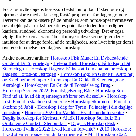
For at udnytte dagens horoskop bedst muligt kan Fisken ude og
hjemme starte med at læse og forstå prognosen for dagen grundigt.
Derefter kan de fokusere på de områder, som horoskopet fremhæver,
og arbejde på at maksimere deres potentiale inden for kærlighed,
karriere, sundhed, økonomi og personlig udvikling. Det er også
vigtigt for Fisken at være åben for nye oplevelser og følge deres
intuition for at drage fordel af de muligheder, som livet bringer dem i
overensstemmelse med dagens horoskop.
Andre populære artikler:
Horoskop Fisk Mand: En Dybdegående
Guide til Dit Stjernetegn
•
Helena Biehl Horoskop: Få Indsigt i Dit
Stjernetegn
•
Horoskop Dagens: Få indsigt i din daglige horoskop
•
Dagens Horoskop Østrogen
•
Horoskop Bog: En Guide til Astrologi
og Skæbnefortællinger
•
Horoskop: En Guide til Stjernetegn og
Astrologi
•
Horoskoper: En Guide til Forståelse og Brug
•
Horoskop Skytten 2022: Forudsigelser og Råd
•
Horoskop Sex:
Find ud af, hvad dit stjernetegn afslører om dit sexliv
•
Horoskop
Test: Find din skæbne i stjernerne
•
Horoskop Skorpion – Find din
skæbne på Jubii
•
Horoskop i dag for Tyren: Få indsigt i din daglige
horoskop
•
Horoskop 2022 for Vædder: Hvad kan du forvente?
•
Daglig horoskop for Krebsen
•
Alt.dk Horoskop Stenbuk: En
Omfattende Guide til Stenbukken
•
Dagens Horoskop Fisk
•
Horoskop Tvilling 2022: Hvad kan du forvente?
•
2019 Horoskop:
Hvad stjernerne siger om dit kommende år
•
Mit Horoskop 2022: