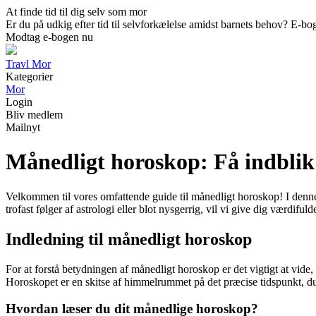
At finde tid til dig selv som mor
Er du på udkig efter tid til selvforkælelse amidst barnets behov? E-boge
Modtag e-bogen nu
Travl Mor
Kategorier
Mor
Login
Bliv medlem
Mailnyt
Månedligt horoskop: Få indblik 
Velkommen til vores omfattende guide til månedligt horoskop! I denne a
trofast følger af astrologi eller blot nysgerrig, vil vi give dig værdifuld
Indledning til månedligt horoskop
For at forstå betydningen af ​​månedligt horoskop er det vigtigt at vid
Horoskopet er en skitse af himmelrummet på det præcise tidspunkt, du 
Hvordan læser du dit månedlige horoskop?