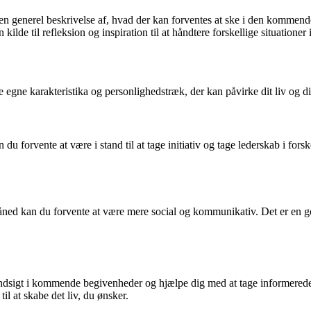
er en generel beskrivelse af, hvad der kan forventes at ske i den kommen
de til refleksion og inspiration til at håndtere forskellige situationer i 
e egne karakteristika og personlighedstræk, der kan påvirke dit liv og di
u forvente at være i stand til at tage initiativ og tage lederskab i for
åned kan du forvente at være mere social og kommunikativ. Det er en go
ndsigt i kommende begivenheder og hjælpe dig med at tage informerede be
il at skabe det liv, du ønsker.