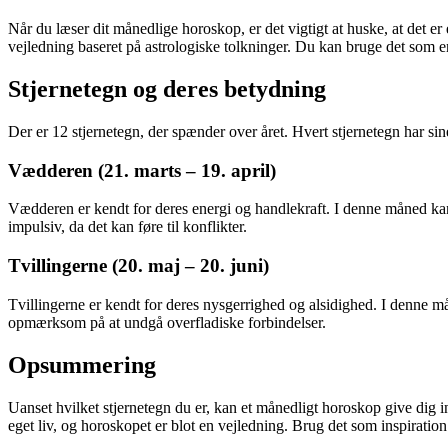
Når du læser dit månedlige horoskop, er det vigtigt at huske, at det 
vejledning baseret på astrologiske tolkninger. Du kan bruge det som en kil
Stjernetegn og deres betydning
Der er 12 stjernetegn, der spænder over året. Hvert stjernetegn har sin
Vædderen (21. marts – 19. april)
Vædderen er kendt for deres energi og handlekraft. I denne måned kan d
impulsiv, da det kan føre til konflikter.
Tvillingerne (20. maj – 20. juni)
Tvillingerne er kendt for deres nysgerrighed og alsidighed. I denne m
opmærksom på at undgå overfladiske forbindelser.
Opsummering
Uanset hvilket stjernetegn du er, kan et månedligt horoskop give dig i
eget liv, og horoskopet er blot en vejledning. Brug det som inspiration t