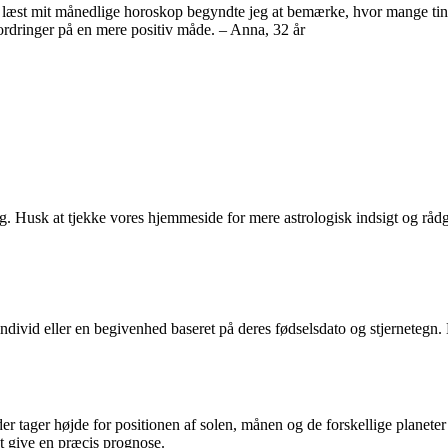
ave læst mit månedlige horoskop begyndte jeg at bemærke, hvor mange tin
fordringer på en mere positiv måde. – Anna, 32 år
ig. Husk at tjekke vores hjemmeside for mere astrologisk indsigt og råd
 individ eller en begivenhed baseret på deres fødselsdato og stjernete
er tager højde for positionen af solen, månen og de forskellige planete
at give en præcis prognose.