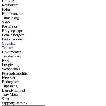
Udbytte
Ressourcer
Følge
Hold kontakt
Tilmeld dig
SoMe
Post fra os
Brugergruppe
Lokale borgere
Links på siden
Oversigt
Tekster
Dokumenter
Tekstunivers
RSS
Lovgivning
Webcookies
Persondatapolitik
Ejerskab
Betingelser
Tilpasning
Bæredygtighed
TravlMor.dk
Saro
support@saro.dk