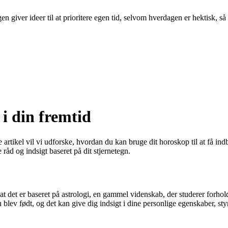
n giver ideer til at prioritere egen tid, selvom hverdagen er hektisk, så
i din fremtid
rtikel vil vi udforske, hvordan du kan bruge dit horoskop til at få indb
e råd og indsigt baseret på dit stjernetegn.
e, at det er baseret på astrologi, en gammel videnskab, der studerer for
blev født, og det kan give dig indsigt i dine personlige egenskaber, st