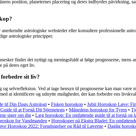
ens position, planeternes placering og deres indbyrdes påvirkning, sam
skop?
ter anerkendte astrologiske websteder eller konsultere professionelle as
rdige astrologiske principper.
sker finder det nyttigt og meningsfuldt at følge prognoserne, mens andr
e på deres eget liv.
orbedre sit liv?
ng og selvrefleksion. Ved at tage hensyn til prognoserne kan man vær
 at identificere og udnytte muligheder, der kan forbedre ens livskvali
e til Din Dags Astrologi
•
Fisken horoskop
•
Jubii Horoskop Løve: Fin
ide til at Forstå Dit Stjernetegn
•
Månedens horoskop for Tyren
•
Tj
erne siger om dig
•
Læg horoskop: En omfattende guide til at forstå og 
roskop for Vandmanden
•
Horoskoper på Ekstra Bladet: En omfattend
øve Horoskop 2022: Forudsigelser og Råd til Løverne
•
Daglig horosko