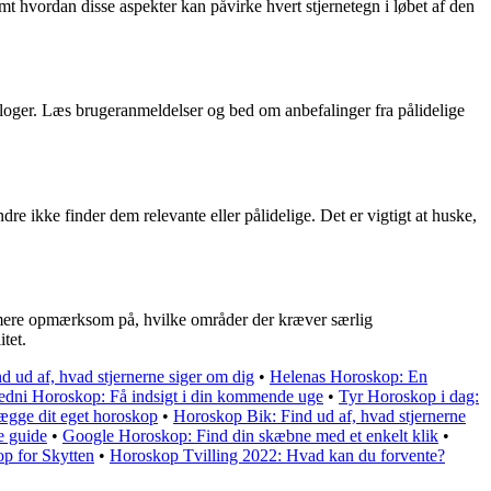
t hvordan disse aspekter kan påvirke hvert stjernetegn i løbet af den
trologer. Læs brugeranmeldelser og bed om anbefalinger fra pålidelige
e ikke finder dem relevante eller pålidelige. Det er vigtigt at huske,
e mere opmærksom på, hvilke områder der kræver særlig
tet.
d ud af, hvad stjernerne siger om dig
•
Helenas Horoskop: En
edni Horoskop: Få indsigt i din kommende uge
•
Tyr Horoskop i dag:
lægge dit eget horoskop
•
Horoskop Bik: Find ud af, hvad stjernerne
e guide
•
Google Horoskop: Find din skæbne med et enkelt klik
•
p for Skytten
•
Horoskop Tvilling 2022: Hvad kan du forvente?