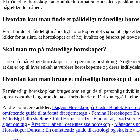
Et månedligt horoskop kan omfatte information om solens position, mån
pågældende måned.
Hvordan kan man finde et pålideligt månedligt horo
For at finde et pålideligt månedligt horoskop er det vigtigt at søge ef
kilder for at sikre, at horoskopet er af høj kvalitet og baseret på trovæ
Skal man tro på månedlige horoskoper?
Troen på månedlige horoskoper er en personlig beslutning. Nogle menne
at det er op til hver enkelt at vurdere horoskoperne og deres indflydels
Hvordan kan man bruge et månedligt horoskop til at f
Et månedligt horoskop kan bruges som en guide til personlig udvikli
opmærksomhed, og arbejde på at forbedre dem. Det kan også hjælpe med
Andre populære artikler:
Dagens Horoskop på Ekstra Bladet: En Guid
omfattende guide til at forstå dit stjernetegn
•
Femina Horoskoper: En Gu
Få indsigt i din skæbne
•
Jubii Horoskop Tyr: Find ud af, hvad stjern
siger om dig
•
Året for Hanen i det kinesiske horoskop
•
Månedens ho
Horoskoper Duncan: En omfattende guide til astrologi og skæbne
•
L