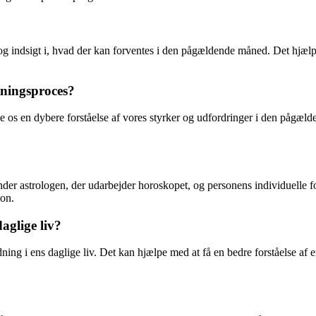
og indsigt i, hvad der kan forventes i den pågældende måned. Det hjælpe
tningsproces?
 os en dybere forståelse af vores styrker og udfordringer i den pågæld
nder astrologen, der udarbejder horoskopet, og personens individuelle 
ion.
aglige liv?
ing i ens daglige liv. Det kan hjælpe med at få en bedre forståelse af 