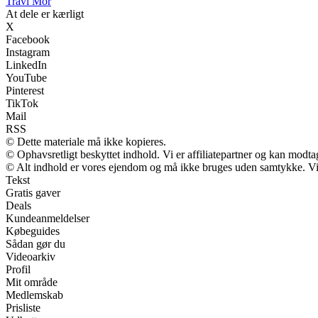
Travl Mor
At dele er kærligt
X
Facebook
Instagram
LinkedIn
YouTube
Pinterest
TikTok
Mail
RSS
© Dette materiale må ikke kopieres.
© Ophavsretligt beskyttet indhold. Vi er affiliatepartner og kan modt
© Alt indhold er vores ejendom og må ikke bruges uden samtykke. Vi m
Tekst
Gratis gaver
Deals
Kundeanmeldelser
Købeguides
Sådan gør du
Videoarkiv
Profil
Mit område
Medlemskab
Prisliste