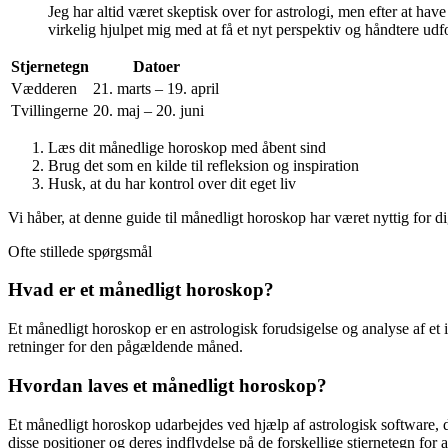
Jeg har altid været skeptisk over for astrologi, men efter at h
virkelig hjulpet mig med at få et nyt perspektiv og håndtere ud
Stjernetegn
Datoer
Vædderen
21. marts – 19. april
Tvillingerne
20. maj – 20. juni
Læs dit månedlige horoskop med åbent sind
Brug det som en kilde til refleksion og inspiration
Husk, at du har kontrol over dit eget liv
Vi håber, at denne guide til månedligt horoskop har været nyttig for d
Ofte stillede spørgsmål
Hvad er et månedligt horoskop?
Et månedligt horoskop er en astrologisk forudsigelse og analyse af et
retninger for den pågældende måned.
Hvordan laves et månedligt horoskop?
Et månedligt horoskop udarbejdes ved hjælp af astrologisk software, d
disse positioner og deres indflydelse på de forskellige stjernetegn for 