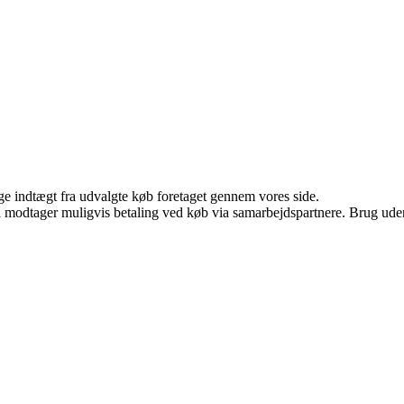
age indtægt fra udvalgte køb foretaget gennem vores side.
odtager muligvis betaling ved køb via samarbejdspartnere. Brug uden ti