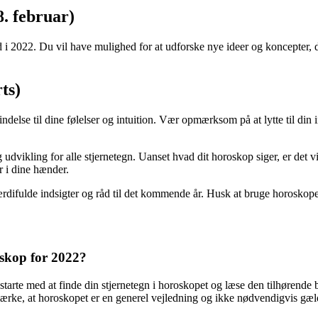
. februar)
2022. Du vil have mulighed for at udforske nye ideer og koncepter, de
ts)
ndelse til dine følelser og intuition. Vær opmærksom på at lytte til din in
dvikling for alle stjernetegn. Uanset hvad dit horoskop siger, er det vig
r i dine hænder.
rdifulde indsigter og råd til det kommende år. Husk at bruge horoskopet
oskop for 2022?
arte med at finde din stjernetegn i horoskopet og læse den tilhørende be
ærke, at horoskopet er en generel vejledning og ikke nødvendigvis gæld