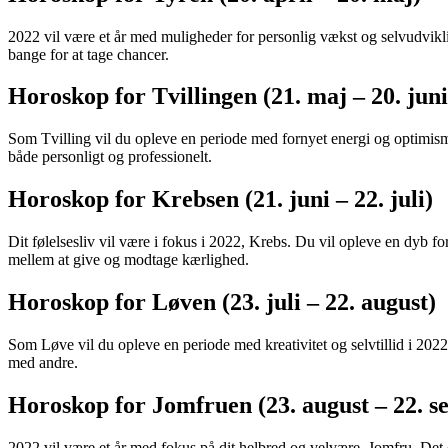
2022 vil være et år med muligheder for personlig vækst og selvudvikli
bange for at tage chancer.
Horoskop for Tvillingen (21. maj – 20. juni
Som Tvilling vil du opleve en periode med fornyet energi og optimisme
både personligt og professionelt.
Horoskop for Krebsen (21. juni – 22. juli)
Dit følelsesliv vil være i fokus i 2022, Krebs. Du vil opleve en dyb f
mellem at give og modtage kærlighed.
Horoskop for Løven (23. juli – 22. august)
Som Løve vil du opleve en periode med kreativitet og selvtillid i 202
med andre.
Horoskop for Jomfruen (23. august – 22. s
2022 vil være et år med fokus på dit helbred og velvære, Jomfru. Det er