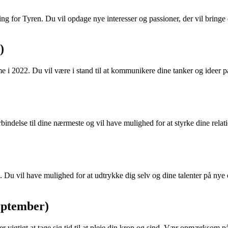
ng for Tyren. Du vil opdage nye interesser og passioner, der vil bringe
)
 i 2022. Du vil være i stand til at kommunikere dine tanker og ideer på
orbindelse til dine nærmeste og vil have mulighed for at styrke dine re
2. Du vil have mulighed for at udtrykke dig selv og dine talenter på n
eptember)
 vigtigt at tage sig tid til at pleje din krop og sind. Vær opmærksom på