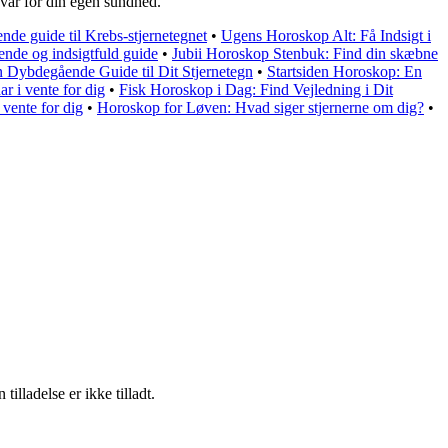
nsvar for din egen sundhed.
de guide til Krebs-stjernetegnet
•
Ugens Horoskop Alt: Få Indsigt i
ende og indsigtfuld guide
•
Jubii Horoskop Stenbuk: Find din skæbne
Dybdegående Guide til Dit Stjernetegn
•
Startsiden Horoskop: En
r i vente for dig
•
Fisk Horoskop i Dag: Find Vejledning i Dit
 vente for dig
•
Horoskop for Løven: Hvad siger stjernerne om dig?
•
lladelse er ikke tilladt.