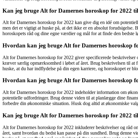
Kan jeg bruge Alt for Damernes horoskop for 2022 til 
Alt for Damernes horoskop for 2022 kan give dig en idé om potentielle
men det er vigtigt at huske på, at det ikke er en absolut forudsigelse. 
horoskopets råd og dine egne værdier og mål for at finde den bedste l
Hvordan kan jeg bruge Alt for Damernes horoskop for
Alt for Damernes horoskop for 2022 giver specificerede beskrivelser og
kræver særlig opmærksomhed i løbet af året. Brug beskrivelsen til at f
huske, at du har indflydelse på din egen karriere, og horoskopet er blot
Hvordan kan jeg bruge Alt for Damernes horoskop fo
Alt for Damernes horoskop for 2022 indeholder information om økonomi
potentielle udfordringer. Brug denne viden til at planlægge dine finan
forbedre din økonomiske situation. Husk dog altid at økonomiske valg
Kan jeg bruge Alt for Damernes horoskop for 2022 ti
Alt for Damernes horoskop for 2022 inkluderer beskrivelser og råd om s
året, samt hvordan du bedst kan passe på din sundhed. Brug denne vid