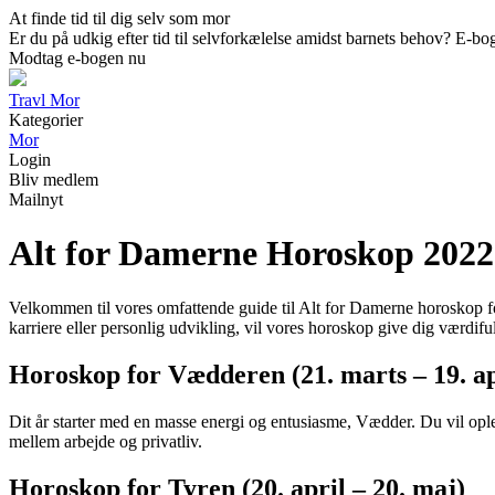
At finde tid til dig selv som mor
Er du på udkig efter tid til selvforkælelse amidst barnets behov? E-boge
Modtag e-bogen nu
Travl Mor
Kategorier
Mor
Login
Bliv medlem
Mailnyt
Alt for Damerne Horoskop 2022
Velkommen til vores omfattende guide til Alt for Damerne horoskop for 
karriere eller personlig udvikling, vil vores horoskop give dig værdiful
Horoskop for Vædderen (21. marts – 19. ap
Dit år starter med en masse energi og entusiasme, Vædder. Du vil oplev
mellem arbejde og privatliv.
Horoskop for Tyren (20. april – 20. maj)