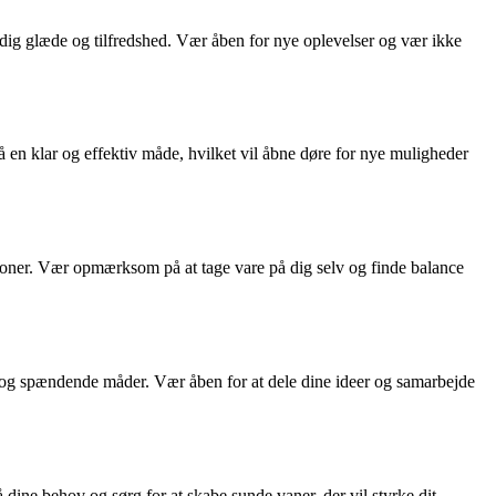
 dig glæde og tilfredshed. Vær åben for nye oplevelser og vær ikke
 en klar og effektiv måde, hvilket vil åbne døre for nye muligheder
lationer. Vær opmærksom på at tage vare på dig selv og finde balance
ye og spændende måder. Vær åben for at dele dine ideer og samarbejde
 dine behov og sørg for at skabe sunde vaner, der vil styrke dit