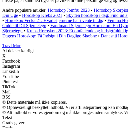
huske på, at sundhed også er påvirket af dine personlige valg og livsst
Andre populære artikler:
Horoskop Jomfru 2023
•
Horoskop Skorpion 
Din Uge
•
Horoskop Krebs 2021
•
Skytten horoskop i dag: Find ud af
•
Horoskop Vecka 21: Hvad stjernerne har i vente til dig
•
Femina Horo
Guide til Dit Stjernetegn
•
Vandmand Stjernetegn Horoskop: En Dyb
Stjernetegn
•
Krebs Horoskop 2023: Et omfattende og indsigtfuldt kig 
Dagens Horoskop: Få Indsigt i Din Daglige Skæbne
•
Danasnji Horo
Travl Mor
At dele er kærligt
X
Facebook
Instagram
LinkedIn
YouTube
Pinterest
TikTok
Mail
RSS
© Dette materiale må ikke kopieres.
© Ophavsretligt beskyttet indhold. Vi er affiliatepartner og kan modt
© Alt indhold er vores ejendom og må ikke bruges uden samtykke. Vi m
Tekst
Gratis gaver
Deals