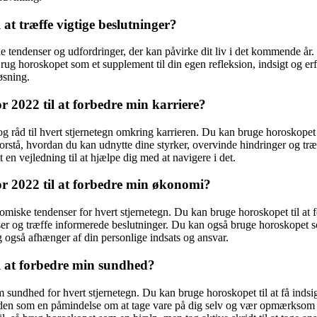
at træffe vigtige beslutninger?
 tendenser og udfordringer, der kan påvirke dit liv i det kommende år. 
Brug horoskopet som et supplement til din egen refleksion, indsigt og erf
øsning.
 2022 til at forbedre min karriere?
 råd til hvert stjernetegn omkring karrieren. Du kan bruge horoskopet ti
orstå, hvordan du kan udnytte dine styrker, overvinde hindringer og træf
 en vejledning til at hjælpe dig med at navigere i det.
r 2022 til at forbedre min økonomi?
ske tendenser for hvert stjernetegn. Du kan bruge horoskopet til at fo
ser og træffe informerede beslutninger. Du kan også bruge horoskopet som
 også afhænger af din personlige indsats og ansvar.
l at forbedre min sundhed?
undhed for hvert stjernetegn. Du kan bruge horoskopet til at få indsigt
en som en påmindelse om at tage vare på dig selv og vær opmærksom på e