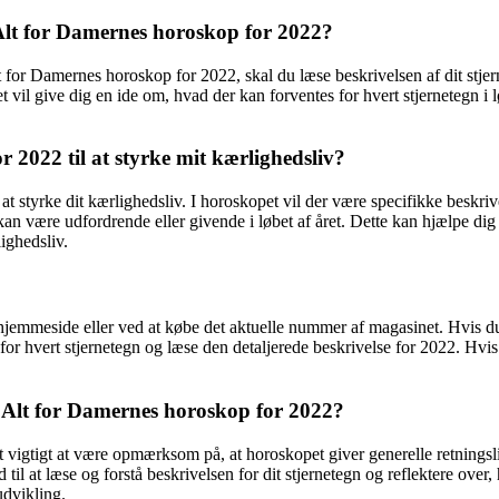
i Alt for Damernes horoskop for 2022?
 Alt for Damernes horoskop for 2022, skal du læse beskrivelsen af dit stj
 vil give dig en ide om, hvad der kan forventes for hvert stjernetegn i
2022 til at styrke mit kærlighedsliv?
t styrke dit kærlighedsliv. I horoskopet vil der være specifikke beskri
er kan være udfordrende eller givende i løbet af året. Dette kan hjælpe
ighedsliv.
hjemmeside eller ved at købe det aktuelle nummer af magasinet. Hvis du 
or hvert stjernetegn og læse den detaljerede beskrivelse for 2022. Hvis
af Alt for Damernes horoskop for 2022?
 vigtigt at være opmærksom på, at horoskopet giver generelle retningsli
til at læse og forstå beskrivelsen for dit stjernetegn og reflektere over, 
udvikling.