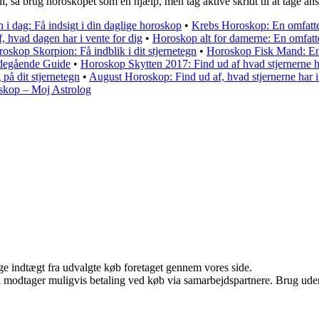
il, så brug horoskopet som en hjælp, men tag aktive skridt til at tage a
i dag: Få indsigt i din daglige horoskop
•
Krebs Horoskop: En omfatten
, hvad dagen har i vente for dig
•
Horoskop alt for damerne: En omfatt
skop Skorpion: Få indblik i dit stjernetegn
•
Horoskop Fisk Mand: En 
degående Guide
•
Horoskop Skytten 2017: Find ud af hvad stjernerne ha
på dit stjernetegn
•
August Horoskop: Find ud af, hvad stjernerne har i
skop – Moj Astrolog
age indtægt fra udvalgte køb foretaget gennem vores side.
odtager muligvis betaling ved køb via samarbejdspartnere. Brug uden ti