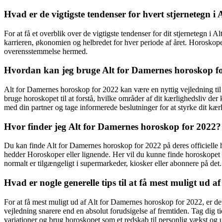
Hvad er de vigtigste tendenser for hvert stjernetegn 
For at få et overblik over de vigtigste tendenser for dit stjernetegn i
karrieren, økonomien og helbredet for hver periode af året. Horoskopet
overensstemmelse hermed.
Hvordan kan jeg bruge Alt for Damernes horoskop for 
Alt for Damernes horoskop for 2022 kan være en nyttig vejledning til a
bruge horoskopet til at forstå, hvilke områder af dit kærlighedsliv d
med din partner og tage informerede beslutninger for at styrke dit kærl
Hvor finder jeg Alt for Damernes horoskop for 2022?
Du kan finde Alt for Damernes horoskop for 2022 på deres officielle 
hedder Horoskoper eller lignende. Her vil du kunne finde horoskopet f
normalt er tilgængeligt i supermarkeder, kiosker eller abonnere på det.
Hvad er nogle generelle tips til at få mest muligt ud 
For at få mest muligt ud af Alt for Damernes horoskop for 2022, er det
vejledning snarere end en absolut forudsigelse af fremtiden. Tag dig tid 
variationer og brug horoskopet som et redskab til personlig vækst og 