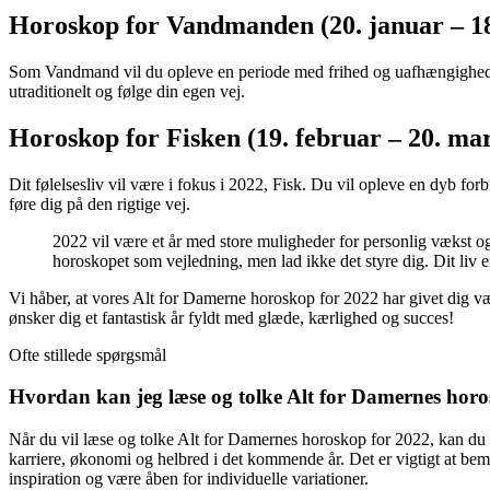
Horoskop for Vandmanden (20. januar – 18
Som Vandmand vil du opleve en periode med frihed og uafhængighed i 
utraditionelt og følge din egen vej.
Horoskop for Fisken (19. februar – 20. mar
Dit følelsesliv vil være i fokus i 2022, Fisk. Du vil opleve en dyb forbi
føre dig på den rigtige vej.
2022 vil være et år med store muligheder for personlig vækst og u
horoskopet som vejledning, men lad ikke det styre dig. Dit liv e
Vi håber, at vores Alt for Damerne horoskop for 2022 har givet dig væ
ønsker dig et fantastisk år fyldt med glæde, kærlighed og succes!
Ofte stillede spørgsmål
Hvordan kan jeg læse og tolke Alt for Damernes hor
Når du vil læse og tolke Alt for Damernes horoskop for 2022, kan du st
karriere, økonomi og helbred i det kommende år. Det er vigtigt at bem
inspiration og være åben for individuelle variationer.