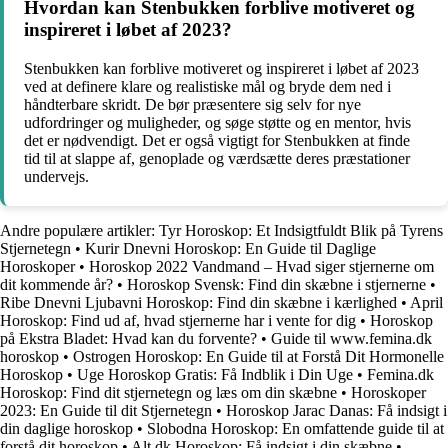
Hvordan kan Stenbukken forblive motiveret og
inspireret i løbet af 2023?
Stenbukken kan forblive motiveret og inspireret i løbet af 2023
ved at definere klare og realistiske mål og bryde dem ned i
håndterbare skridt. De bør præsentere sig selv for nye
udfordringer og muligheder, og søge støtte og en mentor, hvis
det er nødvendigt. Det er også vigtigt for Stenbukken at finde
tid til at slappe af, genoplade og værdsætte deres præstationer
undervejs.
Andre populære artikler:
Tyr Horoskop: Et Indsigtfuldt Blik på Tyrens
Stjernetegn
•
Kurir Dnevni Horoskop: En Guide til Daglige
Horoskoper
•
Horoskop 2022 Vandmand – Hvad siger stjernerne om
dit kommende år?
•
Horoskop Svensk: Find din skæbne i stjernerne
•
Ribe Dnevni Ljubavni Horoskop: Find din skæbne i kærlighed
•
April
Horoskop: Find ud af, hvad stjernerne har i vente for dig
•
Horoskop
på Ekstra Bladet: Hvad kan du forvente?
•
Guide til www.femina.dk
horoskop
•
Ostrogen Horoskop: En Guide til at Forstå Dit Hormonelle
Horoskop
•
Uge Horoskop Gratis: Få Indblik i Din Uge
•
Femina.dk
Horoskop: Find dit stjernetegn og læs om din skæbne
•
Horoskoper
2023: En Guide til dit Stjernetegn
•
Horoskop Jarac Danas: Få indsigt i
din daglige horoskop
•
Slobodna Horoskop: En omfattende guide til at
forstå dit horoskop
•
Alt.dk Horoskop: Få indsigt i din skæbne
•