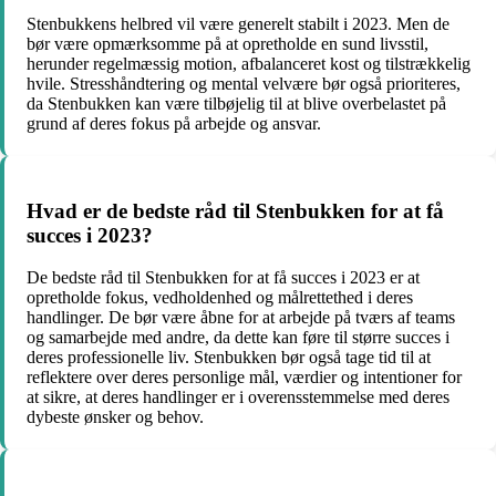
Stenbukkens helbred vil være generelt stabilt i 2023. Men de
bør være opmærksomme på at opretholde en sund livsstil,
herunder regelmæssig motion, afbalanceret kost og tilstrækkelig
hvile. Stresshåndtering og mental velvære bør også prioriteres,
da Stenbukken kan være tilbøjelig til at blive overbelastet på
grund af deres fokus på arbejde og ansvar.
Hvad er de bedste råd til Stenbukken for at få
succes i 2023?
De bedste råd til Stenbukken for at få succes i 2023 er at
opretholde fokus, vedholdenhed og målrettethed i deres
handlinger. De bør være åbne for at arbejde på tværs af teams
og samarbejde med andre, da dette kan føre til større succes i
deres professionelle liv. Stenbukken bør også tage tid til at
reflektere over deres personlige mål, værdier og intentioner for
at sikre, at deres handlinger er i overensstemmelse med deres
dybeste ønsker og behov.