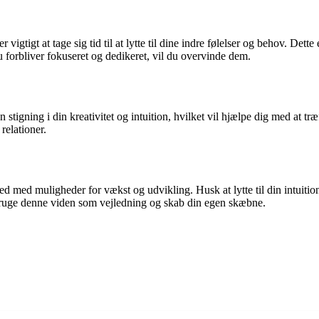
igtigt at tage sig tid til at lytte til dine indre følelser og behov. Dette 
u forbliver fokuseret og dedikeret, vil du overvinde dem.
igning i din kreativitet og intuition, hvilket vil hjælpe dig med at træff
relationer.
ed med muligheder for vækst og udvikling. Husk at lytte til din intuiti
t bruge denne viden som vejledning og skab din egen skæbne.