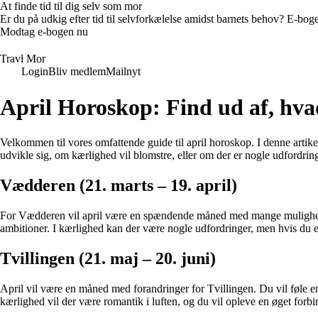
At finde tid til dig selv som mor
Er du på udkig efter tid til selvforkælelse amidst barnets behov? E-bogen
Modtag e-bogen nu
Travl Mor
Login
Bliv medlem
Mailnyt
April Horoskop: Find ud af, hvad
Velkommen til vores omfattende guide til april horoskop. I denne artikel
udvikle sig, om kærlighed vil blomstre, eller om der er nogle udfordringe
Vædderen (21. marts – 19. april)
For Vædderen vil april være en spændende måned med mange muligheder. D
ambitioner. I kærlighed kan der være nogle udfordringer, men hvis du er
Tvillingen (21. maj – 20. juni)
April vil være en måned med forandringer for Tvillingen. Du vil føle en 
kærlighed vil der være romantik i luften, og du vil opleve en øget forbi