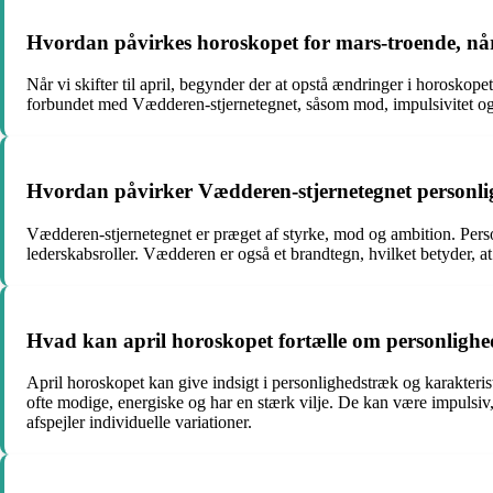
Hvordan påvirkes horoskopet for mars-troende, når v
Når vi skifter til april, begynder der at opstå ændringer i horoskop
forbundet med Vædderen-stjernetegnet, såsom mod, impulsivitet 
Hvordan påvirker Vædderen-stjernetegnet personlig
Vædderen-stjernetegnet er præget af styrke, mod og ambition. Persone
lederskabsroller. Vædderen er også et brandtegn, hvilket betyder, a
Hvad kan april horoskopet fortælle om personlighe
April horoskopet kan give indsigt i personlighedstræk og karakteris
ofte modige, energiske og har en stærk vilje. De kan være impulsiv
afspejler individuelle variationer.