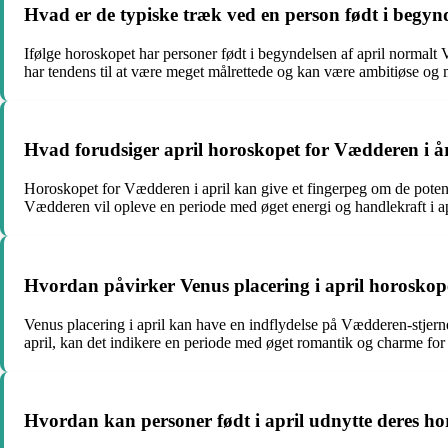
Hvad er de typiske træk ved en person født i begynd
Ifølge horoskopet har personer født i begyndelsen af april normalt 
har tendens til at være meget målrettede og kan være ambitiøse og m
Hvad forudsiger april horoskopet for Vædderen i å
Horoskopet for Vædderen i april kan give et fingerpeg om de potenti
Vædderen vil opleve en periode med øget energi og handlekraft i ap
Hvordan påvirker Venus placering i april horosko
Venus placering i april kan have en indflydelse på Vædderen-stjer
april, kan det indikere en periode med øget romantik og charme for p
Hvordan kan personer født i april udnytte deres horo