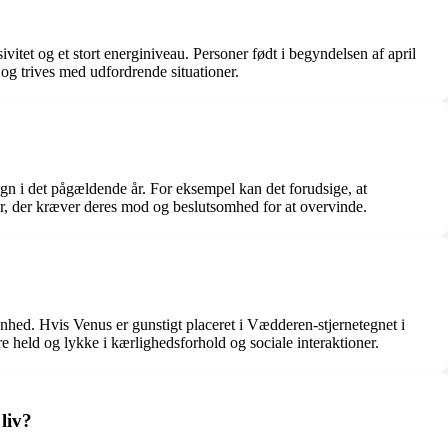
itet og et stort energiniveau. Personer født i begyndelsen af april
og trives med udfordrende situationer.
egn i det pågældende år. For eksempel kan det forudsige, at
er, der kræver deres mod og beslutsomhed for at overvinde.
hed. Hvis Venus er gunstigt placeret i Vædderen-stjernetegnet i
e held og lykke i kærlighedsforhold og sociale interaktioner.
liv?