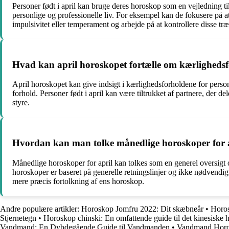
Personer født i april kan bruge deres horoskop som en vejledning til
personlige og professionelle liv. For eksempel kan de fokusere på 
impulsivitet eller temperament og arbejde på at kontrollere disse træ
Hvad kan april horoskopet fortælle om kærlighedsf
April horoskopet kan give indsigt i kærlighedsforholdene for perso
forhold. Personer født i april kan være tiltrukket af partnere, der
styre.
Hvordan kan man tolke månedlige horoskoper for 
Månedlige horoskoper for april kan tolkes som en generel oversigt ov
horoskoper er baseret på generelle retningslinjer og ikke nødvendigv
mere præcis fortolkning af ens horoskop.
Andre populære artikler:
Horoskop Jomfru 2022: Dit skæbneår
•
Horos
Stjernetegn
•
Horoskop chinski: En omfattende guide til det kinesiske
Vandmand: En Dybdegående Guide til Vandmanden
•
Vandmand Horosk