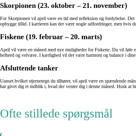
Skorpionen (23. oktober – 21. november)
For Skorpionen vil april være en tid med refleksion og fordybelse. Det er v
opbygge tillid. I karrieren kan der være nogle udfordringer, men hvis d
Fiskene (19. februar – 20. marts)
April vil være en måned med nye muligheder for Fiskene. Du vil føle en st
helbred og velvære. I kærlighed vil der være harmoni og balance i dine 
Afsluttende tanker
Uanset hvilket stjernetegn du tilhører, vil april være en spændende mån
har givet dig et indblik i, hvad der venter dig i denne måned. Husk a
Ofte stillede spørgsmål