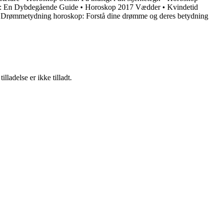
p: En Dybdegående Guide
•
Horoskop 2017 Vædder
•
Kvindetid
•
Drømmetydning horoskop: Forstå dine drømme og deres betydning
adelse er ikke tilladt.