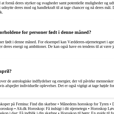
 at forstå deres styrker og svagheder samt potentielle muligheder og udf
at udnytte deres mod og handlekraft til at tage chancer og nå deres må
k.
orholdene for personer født i denne måned?
ner født i denne måned. For eksempel kan Vædderen-stjernetegnet i april
 deler deres energi og ambitioner. De kan også have en tendens til at væ
april?
er de astrologiske indflydelser og energier, der vil påvirke mennesker o
is afspejler individuelle oplevelser. Det er også vigtigt at tage højde f
koper på Femina: Find din skæbne
•
Månedens horoskop for Tyren
•
 horoskop
•
Alt.dk Horoskop: Få indsigt i dit stjernetegn
•
Horoskop Løve 
op i dag: Få indblik i din skæbne
•
Horoskop til børn: En guide til f