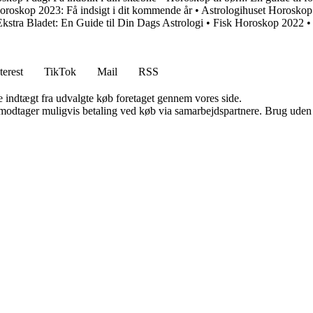
oroskop 2023: Få indsigt i dit kommende år
•
Astrologihuset Horosko
stra Bladet: En Guide til Din Dags Astrologi
•
Fisk Horoskop 2022
terest
TikTok
Mail
RSS
e indtægt fra udvalgte køb foretaget gennem vores side.
tager muligvis betaling ved køb via samarbejdspartnere. Brug uden till