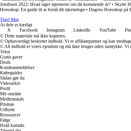
Jomfruen 2022: Hvad siger stjernerne om dit kommende år?
•
Skytte H
Horoskop: En guide til at forstå dit stjernetegn
•
Dagens Horoskop på Ek
Travl Mor
At dele er kærligt
X
Facebook
Instagram
LinkedIn
YouTube
Pin
© Dette materiale må ikke kopieres.
© Ophavsretligt beskyttet indhold. Vi er affiliatepartner og kan modtag
© Alt indhold er vores ejendom og må ikke bruges uden samtykke. Vi mod
Tekst
Gratis gaver
Deals
Kundeanmeldelser
Købeguides
Sådan gør du
Videoarkiv
Profil
Mit område
Medlemskab
Prisliste
Udbytte
Ressourcer
Følge
Hold kontakt
Tilmeld dig