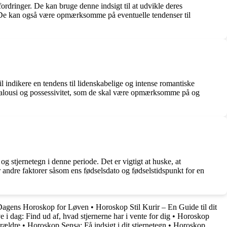
ordringer. De kan bruge denne indsigt til at udvikle deres
l. De kan også være opmærksomme på eventuelle tendenser til
 indikere en tendens til lidenskabelige og intense romantiske
re jalousi og possessivitet, som de skal være opmærksomme på og
g stjernetegn i denne periode. Det er vigtigt at huske, at
or andre faktorer såsom ens fødselsdato og fødselstidspunkt for en
Dagens Horoskop for Løven
•
Horoskop Stil Kurir – En Guide til dit
i dag: Find ud af, hvad stjernerne har i vente for dig
•
Horoskop
orældre
•
Horoskop Sensa: Få indsigt i dit stjernetegn
•
Horoskop