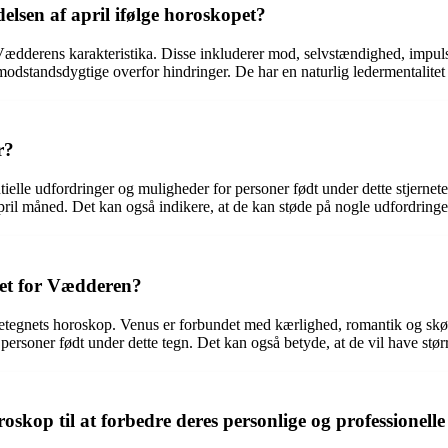
elsen af april ifølge horoskopet?
Vædderens karakteristika. Disse inkluderer mod, selvstændighed, impulsiv
odstandsdygtige overfor hindringer. De har en naturlig ledermentalitet 
r?
elle udfordringer og muligheder for personer født under dette stjernet
ril måned. Det kan også indikere, at de kan støde på nogle udfordring
pet for Vædderen?
netegnets horoskop. Venus er forbundet med kærlighed, romantik og skøn
ersoner født under dette tegn. Det kan også betyde, at de vil have størr
skop til at forbedre deres personlige og professionelle 