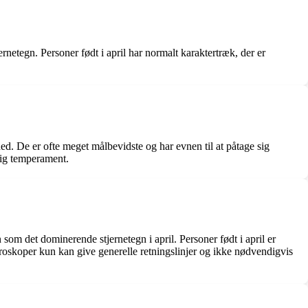
rnetegn. Personer født i april har normalt karaktertræk, der er
ed. De er ofte meget målbevidste og har evnen til at påtage sig
lig temperament.
om det dominerende stjernetegn i april. Personer født i april er
roskoper kun kan give generelle retningslinjer og ikke nødvendigvis