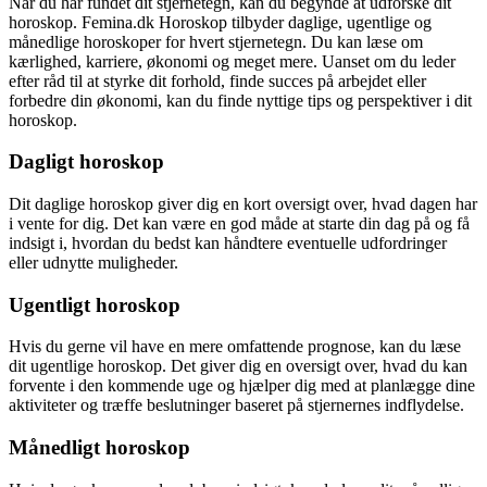
Når du har fundet dit stjernetegn, kan du begynde at udforske dit
horoskop. Femina.dk Horoskop tilbyder daglige, ugentlige og
månedlige horoskoper for hvert stjernetegn. Du kan læse om
kærlighed, karriere, økonomi og meget mere. Uanset om du leder
efter råd til at styrke dit forhold, finde succes på arbejdet eller
forbedre din økonomi, kan du finde nyttige tips og perspektiver i dit
horoskop.
Dagligt horoskop
Dit daglige horoskop giver dig en kort oversigt over, hvad dagen har
i vente for dig. Det kan være en god måde at starte din dag på og få
indsigt i, hvordan du bedst kan håndtere eventuelle udfordringer
eller udnytte muligheder.
Ugentligt horoskop
Hvis du gerne vil have en mere omfattende prognose, kan du læse
dit ugentlige horoskop. Det giver dig en oversigt over, hvad du kan
forvente i den kommende uge og hjælper dig med at planlægge dine
aktiviteter og træffe beslutninger baseret på stjernernes indflydelse.
Månedligt horoskop