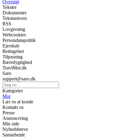
Oversigt
Tekster
Dokumenter
Tekstunivers
RSS
Lovgivning
Webcookies
Persondatapolitik
Ejerskab
Betingelser
Tilpasning
Bæredygtighed
TravlMor.dk
Saro
support@saro.dk
Kategorier
Mor
Lær os at kende
Kontakt os
Presse
Annoncering
Min side
Nyhedsbreve
Samarbejde