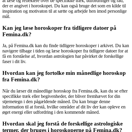
at læse og reflektere over de specifikke træk, udfordringer og råd,
der er angivet i horoskopet. Du kan også bruge det som en kilde til
inspiration og motivaton til at sætte og arbejde hen imod personlige
mål.
Kan jeg læse horoskoper fra tidligere datoer på
Femina.dk?
Ja, på Femina.dk kan du finde tidligere horoskoper i arkivet. Du kan
navigere tilbage i tiden og læse horoskoper fra tidligere datoer for at
få en forståelse af, hvordan astrologien har påvirket de forskellige
faser i dit liv.
Hvordan kan jeg fortolke min månedlige horoskop
fra Femina.dk?
Når du læser dit månedlige horoskop fra Femina.dk, kan du se efter
specifikke træk eller begivenheder, der bliver fremhævet for din
stjernetegn i den pågældende måned. Du kan bruge denne
information til at forstå, hvilke områder af dit liv der kan opleve en
øget energi eller udfordring i den kommende måned.
Hvordan skal jeg forstå de forskellige astrologiske
termer, der bruges i horoskoperne på Femina.dk?