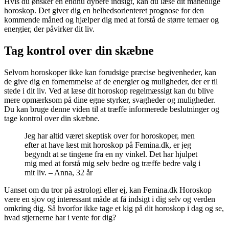
Hvis du ønsker en endnu dybere indsigt, kan du læse dit månedlige
horoskop. Det giver dig en helhedsorienteret prognose for den
kommende måned og hjælper dig med at forstå de større temaer og
energier, der påvirker dit liv.
Tag kontrol over din skæbne
Selvom horoskoper ikke kan forudsige præcise begivenheder, kan
de give dig en fornemmelse af de energier og muligheder, der er til
stede i dit liv. Ved at læse dit horoskop regelmæssigt kan du blive
mere opmærksom på dine egne styrker, svagheder og muligheder.
Du kan bruge denne viden til at træffe informerede beslutninger og
tage kontrol over din skæbne.
Jeg har altid været skeptisk over for horoskoper, men
efter at have læst mit horoskop på Femina.dk, er jeg
begyndt at se tingene fra en ny vinkel. Det har hjulpet
mig med at forstå mig selv bedre og træffe bedre valg i
mit liv. – Anna, 32 år
Uanset om du tror på astrologi eller ej, kan Femina.dk Horoskop
være en sjov og interessant måde at få indsigt i dig selv og verden
omkring dig. Så hvorfor ikke tage et kig på dit horoskop i dag og se,
hvad stjernerne har i vente for dig?