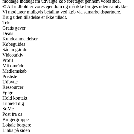
modtage indtægt fra udvalgte køb foretaget gennem vores side.
© Alt indhold er vores ejendom og må ikke bruges uden samtykke.
Vi modtager muligvis betaling ved køb via samarbejdspartnere.
Brug uden tilladelse er ikke tilladt.
Tekst
Gratis gaver
Deals
Kundeanmeldelser
Købeguides
Sådan gør du
Videoarkiv
Profil
Mit område
Medlemskab
Prisliste
Udbytte
Ressourcer
Følge
Hold kontakt
Tilmeld dig
SoMe
Post fra os
Brugergruppe
Lokale borgere
Links på siden