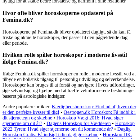
nyttigt for at skabe bedre forståelse og harmoni i dine relationer.
Hvor ofte bliver horoskoperne opdateret på
Femina.dk?
Horoskoperne på Femina.dk bliver opdateret dagligt, så du kan få
friske og aktuelle horoskoper, der passer til den pågældende dag
eller periode.
Hvilken rolle spiller horoskoper i moderne livsstil
ifølge Femina.dk?
Ifølge Femina.dk spiller horoskoper en rolle i moderne livsstil ved at
tilbyde en holistisk tilgang til personlig udvikling og selverkendelse.
Horoskoper kan bruges til at forstå og navigere i livets udfordringer,
øge selvindsigt og hjælpe med at træffe velinformerede beslutninger
baseret på astrologiske indsigter.
Andre populære artikler:
Kærlighedshoroskop: Find ud af, hvem der
er den perfekte kysser til dig!
•
Oestrogen.dk Horoskop: Få indblik i
dit stjernetegn og skæbne
•
Horoskop Vægt 2016: Hvad siger
stjernerne om dit år?
•
Dagens Horoskop for Vædderen
•
Horoskop
2022 Tyren: Hvad siger stjernerne om dit kommende år?
•
Daglig
Horoskop Gratis: Få indsigt i din daglige skæbne
•
Horoskop DK: