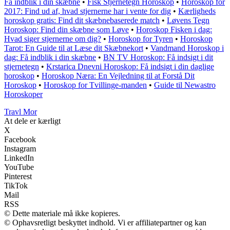
Få indblik i din skæbne
•
Fisk Stjernetegn Horoskop
•
Horoskop for
2017: Find ud af, hvad stjernerne har i vente for dig
•
Kærligheds
horoskop gratis: Find dit skæbnebaserede match
•
Løvens Tegn
Horoskop: Find din skæbne som Løve
•
Horoskop Fisken i dag:
Hvad siger stjernerne om dig?
•
Horoskop for Tyren
•
Horoskop
Tarot: En Guide til at Læse dit Skæbnekort
•
Vandmand Horoskop i
dag: Få indblik i din skæbne
•
BN TV Horoskop: Få indsigt i dit
stjernetegn
•
Krstarica Dnevni Horoskop: Få indsigt i din daglige
horoskop
•
Horoskop Næra: En Vejledning til at Forstå Dit
Horoskop
•
Horoskop for Tvillinge-manden
•
Guide til Newastro
Horoskoper
Travl Mor
At dele er kærligt
X
Facebook
Instagram
LinkedIn
YouTube
Pinterest
TikTok
Mail
RSS
© Dette materiale må ikke kopieres.
© Ophavsretligt beskyttet indhold. Vi er affiliatepartner og kan