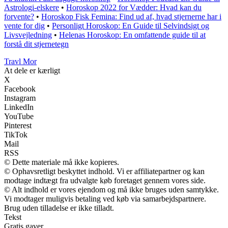
Astrologi-elskere
•
Horoskop 2022 for Vædder: Hvad kan du
forvente?
•
Horoskop Fisk Femina: Find ud af, hvad stjernerne har i
vente for dig
•
Personligt Horoskop: En Guide til Selvindsigt og
Livsvejledning
•
Helenas Horoskop: En omfattende guide til at
forstå dit stjernetegn
Travl Mor
At dele er kærligt
X
Facebook
Instagram
LinkedIn
YouTube
Pinterest
TikTok
Mail
RSS
© Dette materiale må ikke kopieres.
© Ophavsretligt beskyttet indhold. Vi er affiliatepartner og kan
modtage indtægt fra udvalgte køb foretaget gennem vores side.
© Alt indhold er vores ejendom og må ikke bruges uden samtykke.
Vi modtager muligvis betaling ved køb via samarbejdspartnere.
Brug uden tilladelse er ikke tilladt.
Tekst
Gratis gaver