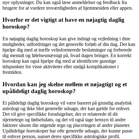
nye oplysninger. Du kan også læse anmeldelser og feedback fra
brugere for at vurdere troværdigheden af ​​hjemmesiden eller appen.
Hvorfor er det vigtigt at have en nøjagtig daglig
horoskop?
En nøjagtig daglig horoskop kan give indsigt og vejledning i dine
muligheder, udfordringer og det generelle forløb af din dag. Det kan
hjælpe dig med at træffe velinformerede beslutninger og forberede
dig mentalt og følelsesmæssigt på, hvad dagen bringer. En korrekt
horoskop kan også hjælpe dig med at identificere gunstige
tidspunkter for visse aktiviteter eller undgå komplikationer i
fremtiden.
Hvordan kan jeg skelne mellem et nøjagtigt og et
upålideligt daglig horoskop?
Et pålideligt daglig horoskop vil være baseret på grundig analytisk
astrologi og ikke blot generelle udsagn, der kan gælde for enhver.
Det vil give specifikke forudsigelser, der er relaterede til dit
stjernetegn og fødselsdato, og det vil også tage hensyn til andre
faktorer såsom din stigende tegn og placeringen af ​​andre planeter.
Upålidelige horoskoper har ofte generelle udsagn, der kunne passe
til enhver person, uanset deres specifikke astrologiske profil.