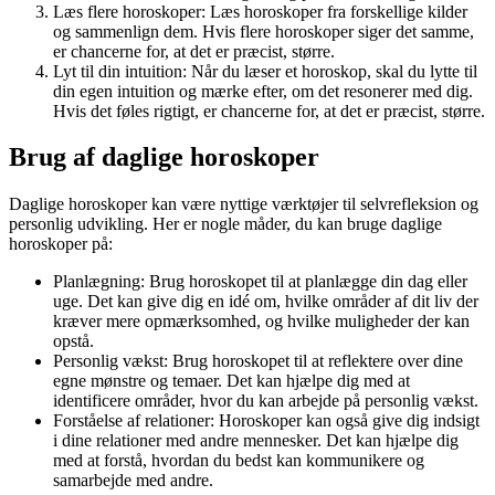
Læs flere horoskoper: Læs horoskoper fra forskellige kilder
og sammenlign dem. Hvis flere horoskoper siger det samme,
er chancerne for, at det er præcist, større.
Lyt til din intuition: Når du læser et horoskop, skal du lytte til
din egen intuition og mærke efter, om det resonerer med dig.
Hvis det føles rigtigt, er chancerne for, at det er præcist, større.
Brug af daglige horoskoper
Daglige horoskoper kan være nyttige værktøjer til selvrefleksion og
personlig udvikling. Her er nogle måder, du kan bruge daglige
horoskoper på:
Planlægning: Brug horoskopet til at planlægge din dag eller
uge. Det kan give dig en idé om, hvilke områder af dit liv der
kræver mere opmærksomhed, og hvilke muligheder der kan
opstå.
Personlig vækst: Brug horoskopet til at reflektere over dine
egne mønstre og temaer. Det kan hjælpe dig med at
identificere områder, hvor du kan arbejde på personlig vækst.
Forståelse af relationer: Horoskoper kan også give dig indsigt
i dine relationer med andre mennesker. Det kan hjælpe dig
med at forstå, hvordan du bedst kan kommunikere og
samarbejde med andre.