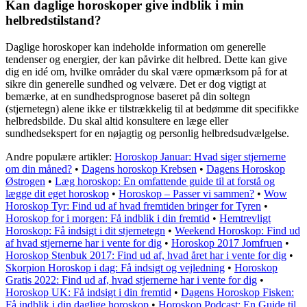
Kan daglige horoskoper give indblik i min
helbredstilstand?
Daglige horoskoper kan indeholde information om generelle
tendenser og energier, der kan påvirke dit helbred. Dette kan give
dig en idé om, hvilke områder du skal være opmærksom på for at
sikre din generelle sundhed og velvære. Det er dog vigtigt at
bemærke, at en sundhedsprognose baseret på din soltegn
(stjernetegn) alene ikke er tilstrækkelig til at bedømme dit specifikke
helbredsbilde. Du skal altid konsultere en læge eller
sundhedsekspert for en nøjagtig og personlig helbredsudvælgelse.
Andre populære artikler:
Horoskop Januar: Hvad siger stjernerne
om din måned?
•
Dagens horoskop Krebsen
•
Dagens Horoskop
Østrogen
•
Læg horoskop: En omfattende guide til at forstå og
lægge dit eget horoskop
•
Horoskop – Passer vi sammen?
•
Wow
Horoskop Tyr: Find ud af hvad fremtiden bringer for Tyren
•
Horoskop for i morgen: Få indblik i din fremtid
•
Hemtrevligt
Horoskop: Få indsigt i dit stjernetegn
•
Weekend Horoskop: Find ud
af hvad stjernerne har i vente for dig
•
Horoskop 2017 Jomfruen
•
Horoskop Stenbuk 2017: Find ud af, hvad året har i vente for dig
•
Skorpion Horoskop i dag: Få indsigt og vejledning
•
Horoskop
Gratis 2022: Find ud af, hvad stjernerne har i vente for dig
•
Horoskop UK: Få indsigt i din fremtid
•
Dagens Horoskop Fisken:
Få indblik i din daglige horoskop
•
Horoskop Podcast: En Guide til