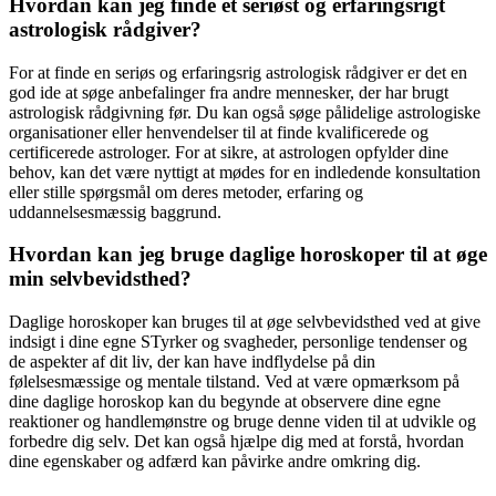
Hvordan kan jeg finde et seriøst og erfaringsrigt
astrologisk rådgiver?
For at finde en seriøs og erfaringsrig astrologisk rådgiver er det en
god ide at søge anbefalinger fra andre mennesker, der har brugt
astrologisk rådgivning før. Du kan også søge pålidelige astrologiske
organisationer eller henvendelser til at finde kvalificerede og
certificerede astrologer. For at sikre, at astrologen opfylder dine
behov, kan det være nyttigt at mødes for en indledende konsultation
eller stille spørgsmål om deres metoder, erfaring og
uddannelsesmæssig baggrund.
Hvordan kan jeg bruge daglige horoskoper til at øge
min selvbevidsthed?
Daglige horoskoper kan bruges til at øge selvbevidsthed ved at give
indsigt i dine egne STyrker og svagheder, personlige tendenser og
de aspekter af dit liv, der kan have indflydelse på din
følelsesmæssige og mentale tilstand. Ved at være opmærksom på
dine daglige horoskop kan du begynde at observere dine egne
reaktioner og handlemønstre og bruge denne viden til at udvikle og
forbedre dig selv. Det kan også hjælpe dig med at forstå, hvordan
dine egenskaber og adfærd kan påvirke andre omkring dig.