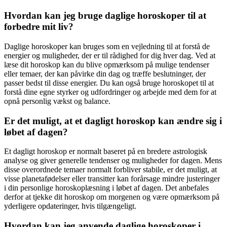
Hvordan kan jeg bruge daglige horoskoper til at
forbedre mit liv?
Daglige horoskoper kan bruges som en vejledning til at forstå de
energier og muligheder, der er til rådighed for dig hver dag. Ved at
læse dit horoskop kan du blive opmærksom på mulige tendenser
eller temaer, der kan påvirke din dag og træffe beslutninger, der
passer bedst til disse energier. Du kan også bruge horoskopet til at
forstå dine egne styrker og udfordringer og arbejde med dem for at
opnå personlig vækst og balance.
Er det muligt, at et dagligt horoskop kan ændre sig i
løbet af dagen?
Et dagligt horoskop er normalt baseret på en bredere astrologisk
analyse og giver generelle tendenser og muligheder for dagen. Mens
disse overordnede temaer normalt forbliver stabile, er det muligt, at
visse planetafødelser eller transitter kan forårsage mindre justeringer
i din personlige horoskoplæsning i løbet af dagen. Det anbefales
derfor at tjekke dit horoskop om morgenen og være opmærksom på
yderligere opdateringer, hvis tilgængeligt.
Hvordan kan jeg anvende daglige horoskoper i