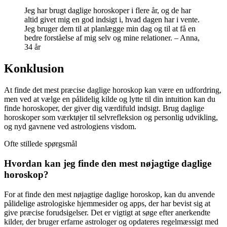
Jeg har brugt daglige horoskoper i flere år, og de har
altid givet mig en god indsigt i, hvad dagen har i vente.
Jeg bruger dem til at planlægge min dag og til at få en
bedre forståelse af mig selv og mine relationer. – Anna,
34 år
Konklusion
At finde det mest præcise daglige horoskop kan være en udfordring,
men ved at vælge en pålidelig kilde og lytte til din intuition kan du
finde horoskoper, der giver dig værdifuld indsigt. Brug daglige
horoskoper som værktøjer til selvrefleksion og personlig udvikling,
og nyd gavnene ved astrologiens visdom.
Ofte stillede spørgsmål
Hvordan kan jeg finde den mest nøjagtige daglige
horoskop?
For at finde den mest nøjagtige daglige horoskop, kan du anvende
pålidelige astrologiske hjemmesider og apps, der har bevist sig at
give præcise forudsigelser. Det er vigtigt at søge efter anerkendte
kilder, der bruger erfarne astrologer og opdateres regelmæssigt med