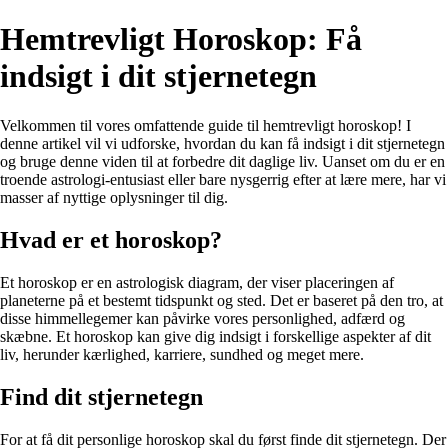
Hemtrevligt Horoskop: Få
indsigt i dit stjernetegn
Velkommen til vores omfattende guide til hemtrevligt horoskop! I
denne artikel vil vi udforske, hvordan du kan få indsigt i dit stjernetegn
og bruge denne viden til at forbedre dit daglige liv. Uanset om du er en
troende astrologi-entusiast eller bare nysgerrig efter at lære mere, har vi
masser af nyttige oplysninger til dig.
Hvad er et horoskop?
Et horoskop er en astrologisk diagram, der viser placeringen af ​​
planeterne på et bestemt tidspunkt og sted. Det er baseret på den tro, at
disse himmellegemer kan påvirke vores personlighed, adfærd og
skæbne. Et horoskop kan give dig indsigt i forskellige aspekter af dit
liv, herunder kærlighed, karriere, sundhed og meget mere.
Find dit stjernetegn
For at få dit personlige horoskop skal du først finde dit stjernetegn. Der