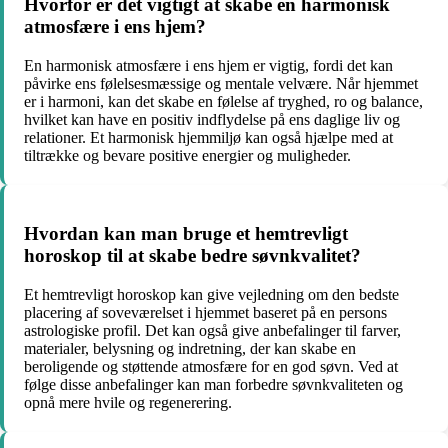
Hvorfor er det vigtigt at skabe en harmonisk
atmosfære i ens hjem?
En harmonisk atmosfære i ens hjem er vigtig, fordi det kan
påvirke ens følelsesmæssige og mentale velvære. Når hjemmet
er i harmoni, kan det skabe en følelse af tryghed, ro og balance,
hvilket kan have en positiv indflydelse på ens daglige liv og
relationer. Et harmonisk hjemmiljø kan også hjælpe med at
tiltrække og bevare positive energier og muligheder.
Hvordan kan man bruge et hemtrevligt
horoskop til at skabe bedre søvnkvalitet?
Et hemtrevligt horoskop kan give vejledning om den bedste
placering af soveværelset i hjemmet baseret på en persons
astrologiske profil. Det kan også give anbefalinger til farver,
materialer, belysning og indretning, der kan skabe en
beroligende og støttende atmosfære for en god søvn. Ved at
følge disse anbefalinger kan man forbedre søvnkvaliteten og
opnå mere hvile og regenerering.