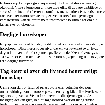
Et horoskop kan også give vejledning i forhold til din karriere og
økonomi. Visse stjernetegn er mere tilbøjelige til at være ambitiøse og
succesfulde inden for bestemte områder, mens andre trives bedst i mere
kreative eller teambaserede miljøer. Ved at forstå dit stjernetegns
karakteristika kan du træffe mere informerede beslutninger om din
karrierevej og økonomi.
Daglige horoskoper
En populær måde at få indsigt i dit horoskop på er ved at læse daglige
horoskoper. Disse horoskoper giver dig en kort oversigt over, hvad
dagen har i vente for dit stjernetegn. Selvom de ikke nødvendigvis er
100% præcise, kan de give dig inspiration og vejledning til at navigere
i din daglige tilværelse.
Tag kontrol over dit liv med hemtrevligt
horoskop
Uanset om du tror fuldt ud på astrologi eller betragter det som
underholdning, kan et horoskop være en nyttig kilde til selvrefleksion
og personlig vækst. Ved at lære mere om dit stjernetegn og de
indsigter, det kan give, kan du tage kontrol over dit liv og træffe
beslutninger, der er i overensstemmelse med dine ønsker og behov.