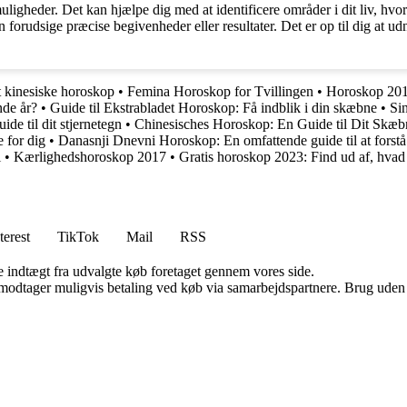
ligheder. Det kan hjælpe dig med at identificere områder i dit liv, hvor
 forudsige præcise begivenheder eller resultater. Det er op til dig at u
t kinesiske horoskop
•
Femina Horoskop for Tvillingen
•
Horoskop 201
de år?
•
Guide til Ekstrabladet Horoskop: Få indblik i din skæbne
•
Si
e til dit stjernetegn
•
Chinesisches Horoskop: En Guide til Dit Skæ
 for dig
•
Danasnji Dnevni Horoskop: En omfattende guide til at forstå 
i
•
Kærlighedshoroskop 2017
•
Gratis horoskop 2023: Find ud af, hvad s
terest
TikTok
Mail
RSS
e indtægt fra udvalgte køb foretaget gennem vores side.
tager muligvis betaling ved køb via samarbejdspartnere. Brug uden till