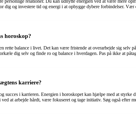
dre personlige relationer. Du kan udnytte energien ved at være mere opmæ
r for dig og investere tid og energi i at opbygge dybere forbindelser.
ns horoskop?
ette balance i livet. Det kan være fristende at overarbejde sig selv p
 at forkæle dig selv og finde ro og balance i hverdagen. Pas på ikke at påt
ægtens karriere?
g succes i karrieren. Energien i horoskopet kan hjælpe med at styrke d
 ved at arbejde hårdt, være fokuseret og tage initiativ. Søg også efter 