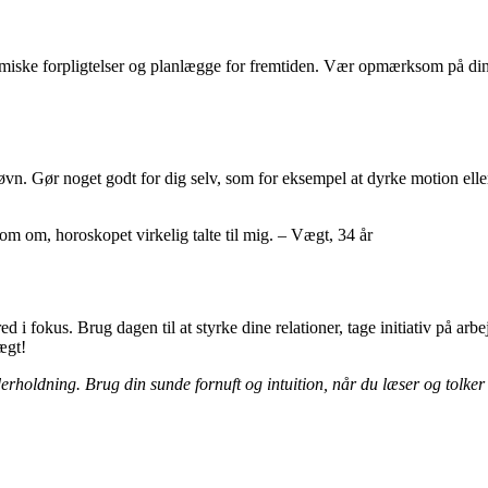
omiske forpligtelser og planlægge for fremtiden. Vær opmærksom på dine 
g søvn. Gør noget godt for dig selv, som for eksempel at dyrke motion el
som om, horoskopet virkelig talte til mig. – Vægt, 34 år
 fokus. Brug dagen til at styrke dine relationer, tage initiativ på arbe
ægt!
holdning. Brug din sunde fornuft og intuition, når du læser og tolker