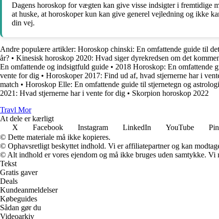
Dagens horoskop for vægten kan give visse indsigter i fremtidige mu
at huske, at horoskoper kun kan give generel vejledning og ikke kan
din vej.
Andre populære artikler:
Horoskop chinski: En omfattende guide til de
år?
•
Kinesisk horoskop 2020: Hvad siger dyrekredsen om det kommen
En omfattende og indsigtfuld guide
•
2018 Horoskop: En omfattende guid
vente for dig
•
Horoskoper 2017: Find ud af, hvad stjernerne har i vente
match
•
Horoskop Elle: En omfattende guide til stjernetegn og astrolog
2021: Hvad stjernerne har i vente for dig
•
Skorpion horoskop 2022
Travl Mor
At dele er kærligt
X
Facebook
Instagram
LinkedIn
YouTube
Pin
© Dette materiale må ikke kopieres.
© Ophavsretligt beskyttet indhold. Vi er affiliatepartner og kan modtag
© Alt indhold er vores ejendom og må ikke bruges uden samtykke. Vi mod
Tekst
Gratis gaver
Deals
Kundeanmeldelser
Købeguides
Sådan gør du
Videoarkiv