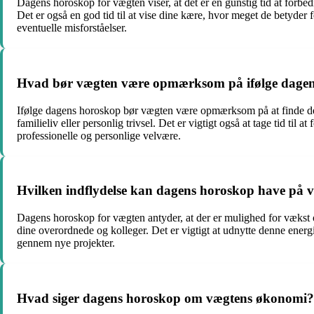
Dagens horoskop for vægten viser, at det er en gunstig tid at forbe
Det er også en god tid til at vise dine kære, hvor meget de betyde
eventuelle misforståelser.
Hvad bør vægten være opmærksom på ifølge dage
Ifølge dagens horoskop bør vægten være opmærksom på at finde den r
familieliv eller personlig trivsel. Det er vigtigt også at tage tid til
professionelle og personlige velvære.
Hvilken indflydelse kan dagens horoskop have på v
Dagens horoskop for vægten antyder, at der er mulighed for vækst o
dine overordnede og kolleger. Det er vigtigt at udnytte denne energi
gennem nye projekter.
Hvad siger dagens horoskop om vægtens økonomi?