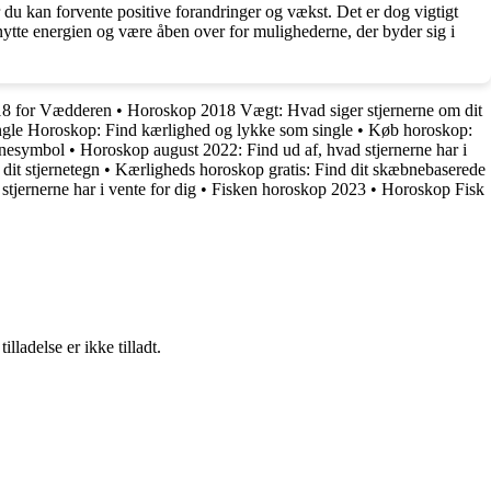
 du kan forvente positive forandringer og vækst. Det er dog vigtigt
dnytte energien og være åben over for mulighederne, der byder sig i
8 for Vædderen
•
Horoskop 2018 Vægt: Hvad siger stjernerne om dit
ngle Horoskop: Find kærlighed og lykke som single
•
Køb horoskop:
bnesymbol
•
Horoskop august 2022: Find ud af, hvad stjernerne har i
dit stjernetegn
•
Kærligheds horoskop gratis: Find dit skæbnebaserede
tjernerne har i vente for dig
•
Fisken horoskop 2023
•
Horoskop Fisk
adelse er ikke tilladt.