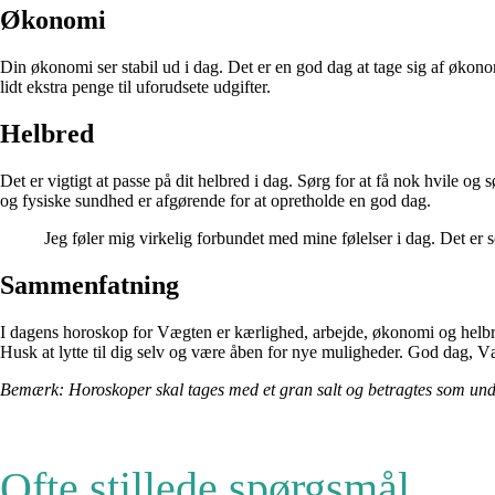
Økonomi
Din økonomi ser stabil ud i dag. Det er en god dag at tage sig af økon
lidt ekstra penge til uforudsete udgifter.
Helbred
Det er vigtigt at passe på dit helbred i dag. Sørg for at få nok hvile o
og fysiske sundhed er afgørende for at opretholde en god dag.
Jeg føler mig virkelig forbundet med mine følelser i dag. Det er 
Sammenfatning
I dagens horoskop for Vægten er kærlighed, arbejde, økonomi og helbred i
Husk at lytte til dig selv og være åben for nye muligheder. God dag, V
Bemærk: Horoskoper skal tages med et gran salt og betragtes som under
Ofte stillede spørgsmål