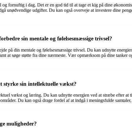
og fornuftig i dag. Det er en god tid til at tage et kig på dine økonomi
ndgå unødvendige udgifter. Du kan også overveje at investere dine pen
rbedre sin mentale og følelsesmæssige trivsel?
rbejde på din mentale og følelsesmæssige trivsel. Du kan udnytte energie
de, samt at søge støtte fra dine nærmeste. Vær opmærksom på dine tanker 
styrke sin intellektuelle vækst?
lektuel vækst og læring. Du kan udnytte energien ved at stræbe efter at t
seområder. Du kan også drage fordel af at indgå i meningsfulde samtaler,
ige muligheder?