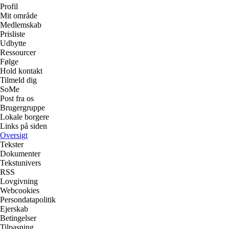
Profil
Mit område
Medlemskab
Prisliste
Udbytte
Ressourcer
Følge
Hold kontakt
Tilmeld dig
SoMe
Post fra os
Brugergruppe
Lokale borgere
Links på siden
Oversigt
Tekster
Dokumenter
Tekstunivers
RSS
Lovgivning
Webcookies
Persondatapolitik
Ejerskab
Betingelser
Tilpasning