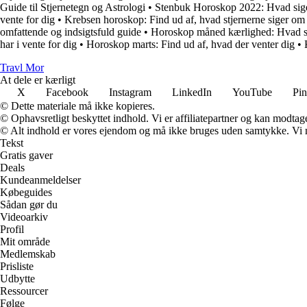
Guide til Stjernetegn og Astrologi
•
Stenbuk Horoskop 2022: Hvad sige
vente for dig
•
Krebsen horoskop: Find ud af, hvad stjernerne siger om
omfattende og indsigtsfuld guide
•
Horoskop måned kærlighed: Hvad sig
har i vente for dig
•
Horoskop marts: Find ud af, hvad der venter dig
•
Travl Mor
At dele er kærligt
X
Facebook
Instagram
LinkedIn
YouTube
Pin
© Dette materiale må ikke kopieres.
© Ophavsretligt beskyttet indhold. Vi er affiliatepartner og kan modtag
© Alt indhold er vores ejendom og må ikke bruges uden samtykke. Vi mod
Tekst
Gratis gaver
Deals
Kundeanmeldelser
Købeguides
Sådan gør du
Videoarkiv
Profil
Mit område
Medlemskab
Prisliste
Udbytte
Ressourcer
Følge