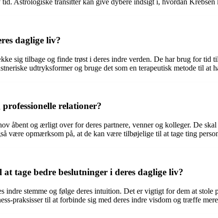
v tid. Astrologiske transitter kan give dybere indsigt i, hvordan Krebse
res daglige liv?
ke sig tilbage og finde trøst i deres indre verden. De har brug for tid til 
stneriske udtryksformer og bruge det som en terapeutisk metode til at hå
professionelle relationer?
hov åbent og ærligt over for deres partnere, venner og kolleger. De ska
å være opmærksom på, at de kan være tilbøjelige til at tage ting person
at tage bedre beslutninger i deres daglige liv?
res indre stemme og følge deres intuition. Det er vigtigt for dem at stole
s-praksisser til at forbinde sig med deres indre visdom og træffe mere 