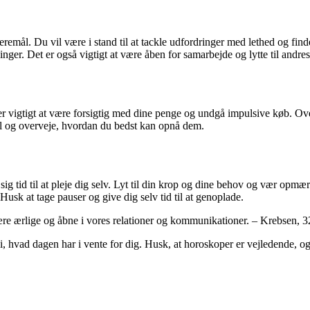
ieremål. Du vil være i stand til at tackle udfordringer med lethed og f
nger. Det er også vigtigt at være åben for samarbejde og lytte til andres
r vigtigt at være forsigtig med dine penge og undgå impulsive køb. Ov
l og overveje, hvordan du bedst kan opnå dem.
e sig tid til at pleje dig selv. Lyt til din krop og dine behov og vær o
Husk at tage pauser og give dig selv tid til at genoplade.
e ærlige og åbne i vores relationer og kommunikationer. – Krebsen, 3
 i, hvad dagen har i vente for dig. Husk, at horoskoper er vejledende, og