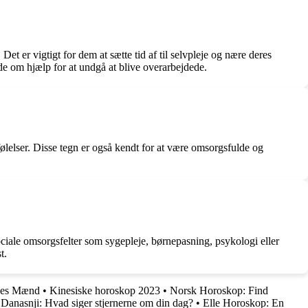
et er vigtigt for dem at sætte tid af til selvpleje og nære deres
e om hjælp for at undgå at blive overarbejdede.
lelser. Disse tegn er også kendt for at være omsorgsfulde og
ociale omsorgsfelter som sygepleje, børnepasning, psykologi eller
t.
enes Mænd
•
Kinesiske horoskop 2023
•
Norsk Horoskop: Find
anasnji: Hvad siger stjernerne om din dag?
•
Elle Horoskop: En