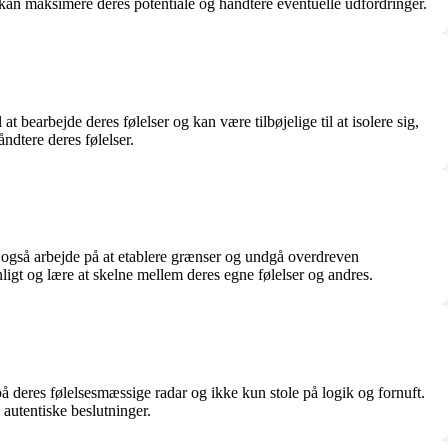
n kan maksimere deres potentiale og håndtere eventuelle udfordringer.
at bearbejde deres følelser og kan være tilbøjelige til at isolere sig,
ndtere deres følelser.
l også arbejde på at etablere grænser og undgå overdreven
ligt og lære at skelne mellem deres egne følelser og andres.
 på deres følelsesmæssige radar og ikke kun stole på logik og fornuft.
autentiske beslutninger.