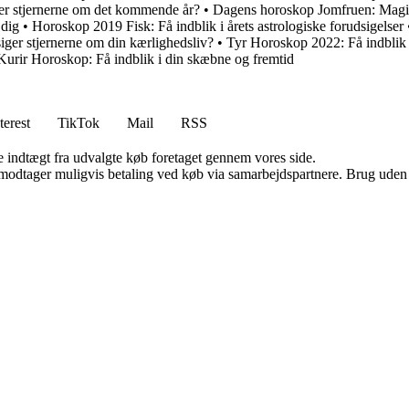
r stjernerne om det kommende år?
•
Dagens horoskop Jomfruen: Magi 
 dig
•
Horoskop 2019 Fisk: Få indblik i årets astrologiske forudsigelser
er stjernerne om din kærlighedsliv?
•
Tyr Horoskop 2022: Få indblik
Kurir Horoskop: Få indblik i din skæbne og fremtid
terest
TikTok
Mail
RSS
e indtægt fra udvalgte køb foretaget gennem vores side.
tager muligvis betaling ved køb via samarbejdspartnere. Brug uden till