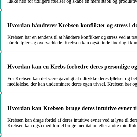
lukke ned for tidligere følelser og skabe en mere stabil og produkti
Hvordan håndterer Krebsen konflikter og stress i de
Krebsen har en tendens til at håndtere konflikter og stress ved at træk
når de føler sig overvældede. Krebsen kan også finde lindring i kun
Hvordan kan en Krebs forbedre deres personlige og 
For Krebsen kan det være gavnligt at udtrykke deres følelser og be
medfølelse, der kan underminere deres egen trivsel. Krebsen bør ogs
Hvordan kan Krebsen bruge deres intuitive evner til 
Krebsen kan drage fordel af deres intuitive evner ved at lytte til de
Krebsen kan også med fordel bruge meditation eller andre mindfulnes