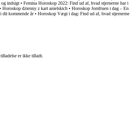
og indsigt
•
Femina Horoskop 2022: Find ud af, hvad stjernerne har i
•
Horoskop dzienny z kart anielskich
•
Horoskop Jomfruen i dag – En
 i dit kommende år
•
Horoskop Vægt i dag: Find ud af, hvad stjernerne
adelse er ikke tilladt.