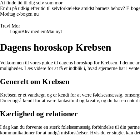
At finde tid til dig selv som mor
Er du på udkig efter tid til selvforkælelse amidst barnets behov? E-bogen
Modtag e-bogen nu
Travl Mor
Login
Bliv medlem
Mailnyt
Dagens horoskop Krebsen
Velkommen til vores guide til dagens horoskop for Krebsen. I denne art
muligheder. Læs videre for at få et indblik i, hvad stjernerne har i vente 
Generelt om Krebsen
Krebsen er et vandtegn og er kendt for at være følelsesmæssig, omsorgsf
Du er også kendt for at være fantasifuld og kreativ, og du har en naturli
Kærlighed og relationer
I dag kan du forvente en stærk følelsesmæssig forbindelse til din part
kommunikationer for at undgå misforståelser. Hvis du er single, kan 