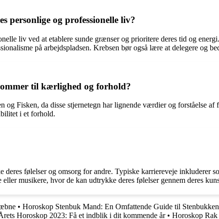
personlige og professionelle liv?
le liv ved at etablere sunde grænser og prioritere deres tid og energi. D
sionalisme på arbejdspladsen. Krebsen bør også lære at delegere og bed
kommer til kærlighed og forhold?
 Fisken, da disse stjernetegn har lignende værdier og forståelse af fø
litet i et forhold.
ke deres følelser og omsorg for andre. Typiske karriereveje inkluderer s
e eller musikere, hvor de kan udtrykke deres følelser gennem deres kuns
skæbne
•
Horoskop Stenbuk Mand: En Omfattende Guide til Stenbukk
Årets Horoskop 2023: Få et indblik i dit kommende år
•
Horoskop Rak D