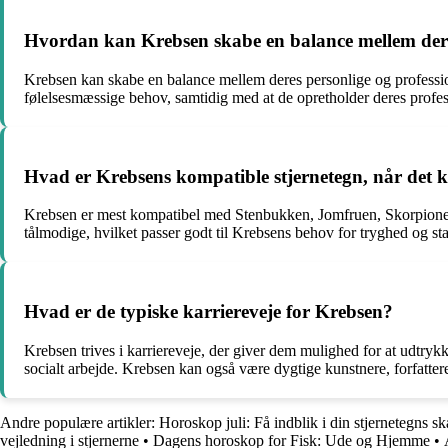
Hvordan kan Krebsen skabe en balance mellem deres 
Krebsen kan skabe en balance mellem deres personlige og professionel
følelsesmæssige behov, samtidig med at de opretholder deres profes
Hvad er Krebsens kompatible stjernetegn, når det 
Krebsen er mest kompatibel med Stenbukken, Jomfruen, Skorpionen og
tålmodige, hvilket passer godt til Krebsens behov for tryghed og stabi
Hvad er de typiske karriereveje for Krebsen?
Krebsen trives i karriereveje, der giver dem mulighed for at udtryk
socialt arbejde. Krebsen kan også være dygtige kunstnere, forfatter
Andre populære artikler:
Horoskop juli: Få indblik i din stjernetegns 
vejledning i stjernerne
•
Dagens horoskop for Fisk: Ude og Hjemme
•