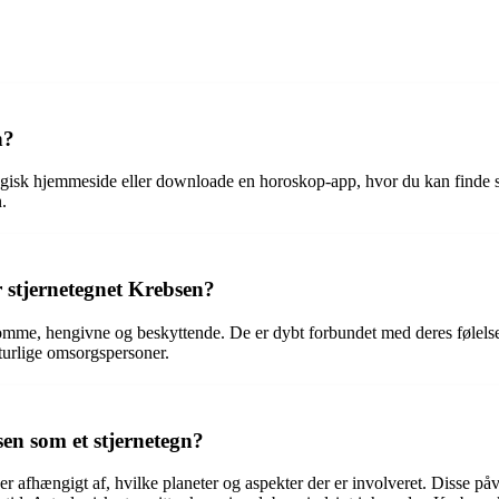
n?
gisk hjemmeside eller downloade en horoskop-app, hvor du kan finde s
n.
 stjernetegnet Krebsen?
somme, hengivne og beskyttende. De er dybt forbundet med deres følelse
aturlige omsorgspersoner.
en som et stjernetegn?
 afhængigt af, hvilke planeter og aspekter der er involveret. Disse påvir