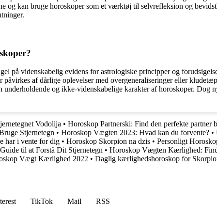
bne og kan bruge horoskoper som et værktøj til selvrefleksion og bevidst
utninger.
oskoper?
l på videnskabelig evidens for astrologiske principper og forudsigelse
påvirkes af dårlige oplevelser med overgeneraliseringer eller kludetæpp
den underholdende og ikke-videnskabelige karakter af horoskoper. Dog 
jernetegnet Vodolija
•
Horoskop Partnerski: Find den perfekte partner b
 Bruge Stjernetegn
•
Horoskop Vægten 2023: Hvad kan du forvente?
•
e har i vente for dig
•
Horoskop Skorpion na dzis
•
Personligt Horoskop
ide til at Forstå Dit Stjernetegn
•
Horoskop Vægten Kærlighed: Find
oskop Vægt Kærlighed 2022
•
Daglig kærlighedshoroskop for Skorpi
terest
TikTok
Mail
RSS