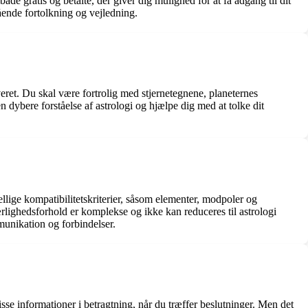
åde gratis og betalte, der giver dig mulighed for at få adgang til dit
ende fortolkning og vejledning.
lveret. Du skal være fortrolig med stjernetegnene, planeternes
n dybere forståelse af astrologi og hjælpe dig med at tolke dit
llige kompatibilitetskriterier, såsom elementer, modpoler og
ærlighedsforhold er komplekse og ikke kan reduceres til astrologi
munikation og forbindelser.
disse informationer i betragtning, når du træffer beslutninger. Men det