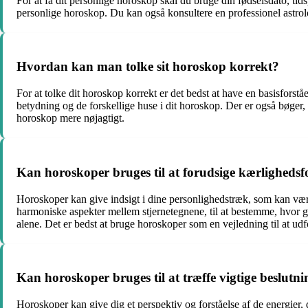
For at få dit personlige horoskop skal du bruge din fødselsdato, tids
personlige horoskop. Du kan også konsultere en professionel astro
Hvordan kan man tolke sit horoskop korrekt?
For at tolke dit horoskop korrekt er det bedst at have en basisforstå
betydning og de forskellige huse i dit horoskop. Der er også bøger, 
horoskop mere nøjagtigt.
Kan horoskoper bruges til at forudsige kærligheds
Horoskoper kan give indsigt i dine personlighedstræk, som kan være 
harmoniske aspekter mellem stjernetegnene, til at bestemme, hvor go
alene. Det er bedst at bruge horoskoper som en vejledning til at ud
Kan horoskoper bruges til at træffe vigtige beslutn
Horoskoper kan give dig et perspektiv og forståelse af de energier, d