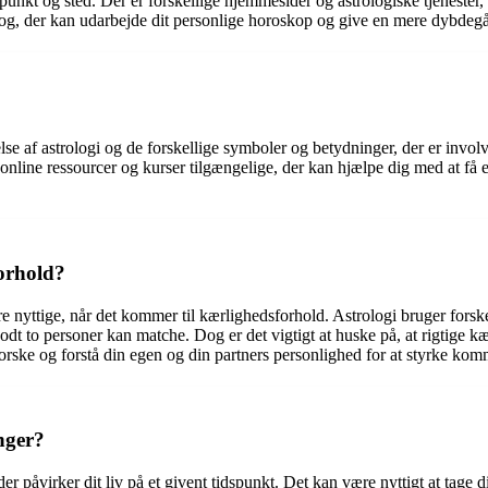
punkt og sted. Der er forskellige hjemmesider og astrologiske tjenester, b
log, der kan udarbejde dit personlige horoskop og give en mere dybdegå
else af astrologi og de forskellige symboler og betydninger, der er invo
online ressourcer og kurser tilgængelige, der kan hjælpe dig med at få e
forhold?
nyttige, når det kommer til kærlighedsforhold. Astrologi bruger forske
dt to personer kan matche. Dog er det vigtigt at huske på, at rigtige k
forske og forstå din egen og din partners personlighed for at styrke kom
inger?
er påvirker dit liv på et givent tidspunkt. Det kan være nyttigt at tage 