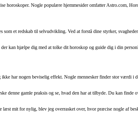
e præcise horoskoper. Nogle populære hjemmesider omfatter Astro.com, H
s som et redskab til selvudvikling. Ved at forstå dine styrker, svaghed
er kan hjælpe dig med at tolke dit horoskop og guide dig i din personl
 og ikke har nogen beviselig effekt. Nogle mennesker finder stor værdi i
forske denne gamle praksis og se, hvad den har at tilbyde. Du kan finde 
 læst mit for nylig, blev jeg overrasket over, hvor præcise nogle af beskr