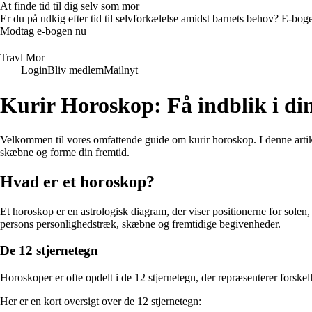
At finde tid til dig selv som mor
Er du på udkig efter tid til selvforkælelse amidst barnets behov? E-bogen
Modtag e-bogen nu
Travl Mor
Login
Bliv medlem
Mailnyt
Kurir Horoskop: Få indblik i di
Velkommen til vores omfattende guide om kurir horoskop. I denne artikel
skæbne og forme din fremtid.
Hvad er et horoskop?
Et horoskop er en astrologisk diagram, der viser positionerne for solen,
persons personlighedstræk, skæbne og fremtidige begivenheder.
De 12 stjernetegn
Horoskoper er ofte opdelt i de 12 stjernetegn, der repræsenterer forskel
Her er en kort oversigt over de 12 stjernetegn: