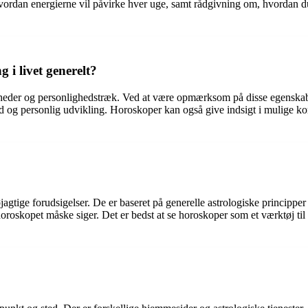
 hvordan energierne vil påvirke hver uge, samt rådgivning om, hvordan d
 i livet generelt?
agheder og personlighedstræk. Ved at være opmærksom på disse egenskabe
hed og personlig udvikling. Horoskoper kan også give indsigt i mulige
gtige forudsigelser. De er baseret på generelle astrologiske principper o
d horoskopet måske siger. Det er bedst at se horoskoper som et værktøj t