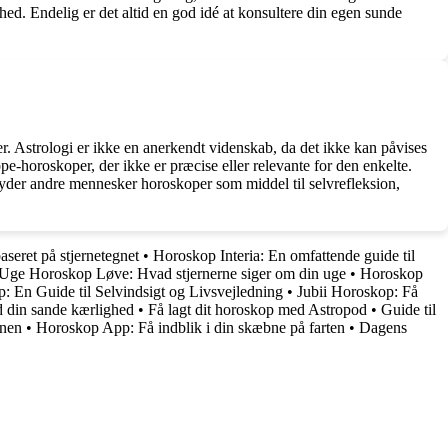
hed. Endelig er det altid en god idé at konsultere din egen sunde
r. Astrologi er ikke en anerkendt videnskab, da det ikke kan påvises
e-horoskoper, der ikke er præcise eller relevante for den enkelte.
nyder andre mennesker horoskoper som middel til selvrefleksion,
aseret på stjernetegnet
•
Horoskop Interia: En omfattende guide til
Uge Horoskop Løve: Hvad stjernerne siger om din uge
•
Horoskop
: En Guide til Selvindsigt og Livsvejledning
•
Jubii Horoskop: Få
 din sande kærlighed
•
Få lagt dit horoskop med Astropod
•
Guide til
onen
•
Horoskop App: Få indblik i din skæbne på farten
•
Dagens