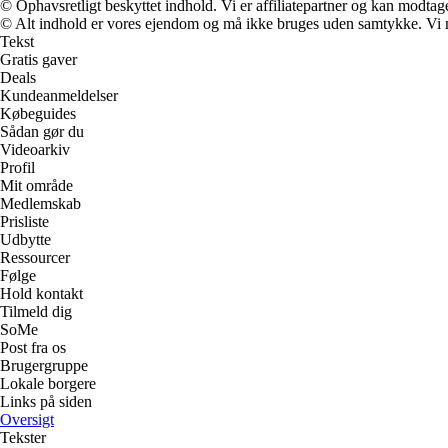
© Ophavsretligt beskyttet indhold. Vi er affiliatepartner og kan modtag
© Alt indhold er vores ejendom og må ikke bruges uden samtykke. Vi mod
Tekst
Gratis gaver
Deals
Kundeanmeldelser
Købeguides
Sådan gør du
Videoarkiv
Profil
Mit område
Medlemskab
Prisliste
Udbytte
Ressourcer
Følge
Hold kontakt
Tilmeld dig
SoMe
Post fra os
Brugergruppe
Lokale borgere
Links på siden
Oversigt
Tekster