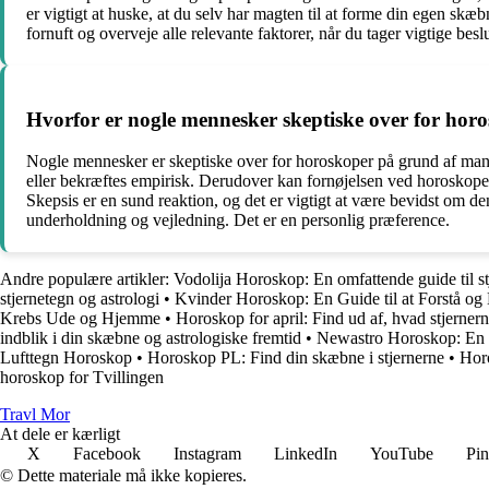
er vigtigt at huske, at du selv har magten til at forme din egen skæ
fornuft og overveje alle relevante faktorer, når du tager vigtige besl
Hvorfor er nogle mennesker skeptiske over for hor
Nogle mennesker er skeptiske over for horoskoper på grund af mange
eller bekræftes empirisk. Derudover kan fornøjelsen ved horoskoper 
Skepsis er en sund reaktion, og det er vigtigt at være bevidst om 
underholdning og vejledning. Det er en personlig præference.
Andre populære artikler:
Vodolija Horoskop: En omfattende guide til st
stjernetegn og astrologi
•
Kvinder Horoskop: En Guide til at Forstå og
Krebs Ude og Hjemme
•
Horoskop for april: Find ud af, hvad stjernern
indblik i din skæbne og astrologiske fremtid
•
Newastro Horoskop: En Gu
Lufttegn Horoskop
•
Horoskop PL: Find din skæbne i stjernerne
•
Hor
horoskop for Tvillingen
Travl Mor
At dele er kærligt
X
Facebook
Instagram
LinkedIn
YouTube
Pin
© Dette materiale må ikke kopieres.