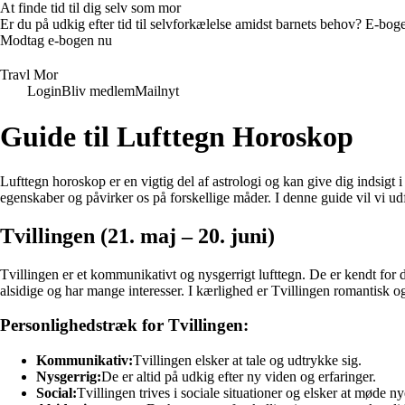
At finde tid til dig selv som mor
Er du på udkig efter tid til selvforkælelse amidst barnets behov? E-bogen
Modtag e-bogen nu
Travl Mor
Login
Bliv medlem
Mailnyt
Guide til Lufttegn Horoskop
Lufttegn horoskop er en vigtig del af astrologi og kan give dig indsigt
egenskaber og påvirker os på forskellige måder. I denne guide vil vi ud
Tvillingen (21. maj – 20. juni)
Tvillingen er et kommunikativt og nysgerrigt lufttegn. De er kendt for 
alsidige og har mange interesser. I kærlighed er Tvillingen romantisk 
Personlighedstræk for Tvillingen:
Kommunikativ:
Tvillingen elsker at tale og udtrykke sig.
Nysgerrig:
De er altid på udkig efter ny viden og erfaringer.
Social:
Tvillingen trives i sociale situationer og elsker at møde 