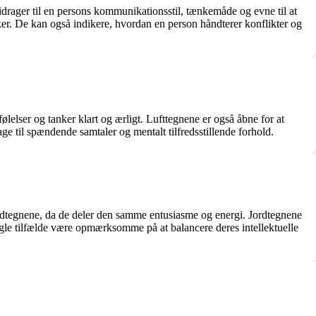
bidrager til en persons kommunikationsstil, tænkemåde og evne til at
sker. De kan også indikere, hvordan en person håndterer konflikter og
ølelser og tanker klart og ærligt. Lufttegnene er også åbne for at
e til spændende samtaler og mentalt tilfredsstillende forhold.
ldtegnene, da de deler den samme entusiasme og energi. Jordtegnene
ogle tilfælde være opmærksomme på at balancere deres intellektuelle