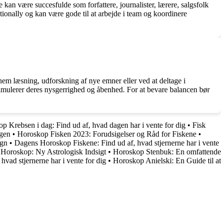
e kan være succesfulde som forfattere, journalister, lærere, salgsfolk
ationally og kan være gode til at arbejde i team og koordinere
nnem læsning, udforskning af nye emner eller ved at deltage i
 stimulerer deres nysgerrighed og åbenhed. For at bevare balancen bør
p Krebsen i dag: Find ud af, hvad dagen har i vente for dig
•
Fisk
ngen
•
Horoskop Fisken 2023: Forudsigelser og Råd for Fiskene
•
egn
•
Dagens Horoskop Fiskene: Find ud af, hvad stjernerne har i vente
Horoskop: Ny Astrologisk Indsigt
•
Horoskop Stenbuk: En omfattende
vad stjernerne har i vente for dig
•
Horoskop Anielski: En Guide til at