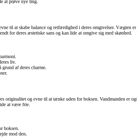
e at prøve nye ting.
 evne til at skabe balance og retfærdighed i deres omgivelser. Vægten 
endt for deres æstetiske sans og kan lide at omgive sig med skønhed.
 harmoni.
eres liv.
 grund af deres charme.
ner.
eres originalitet og evne til at tænke uden for boksen. Vandmanden er 
e at være frie.
or boksen.
bejde mod den.