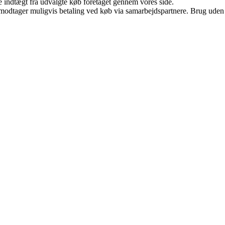
e indtægt fra udvalgte køb foretaget gennem vores side.
tager muligvis betaling ved køb via samarbejdspartnere. Brug uden till