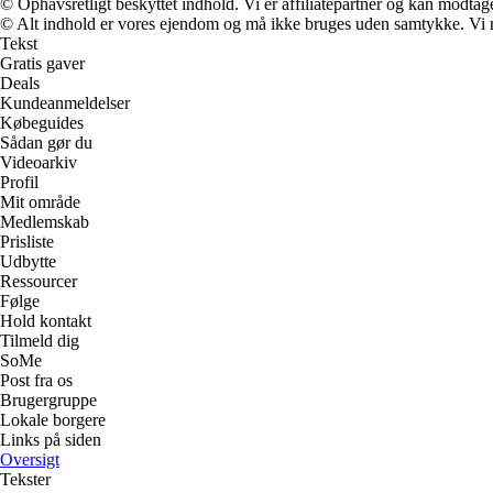
© Ophavsretligt beskyttet indhold. Vi er affiliatepartner og kan modtag
© Alt indhold er vores ejendom og må ikke bruges uden samtykke. Vi mod
Tekst
Gratis gaver
Deals
Kundeanmeldelser
Købeguides
Sådan gør du
Videoarkiv
Profil
Mit område
Medlemskab
Prisliste
Udbytte
Ressourcer
Følge
Hold kontakt
Tilmeld dig
SoMe
Post fra os
Brugergruppe
Lokale borgere
Links på siden
Oversigt
Tekster