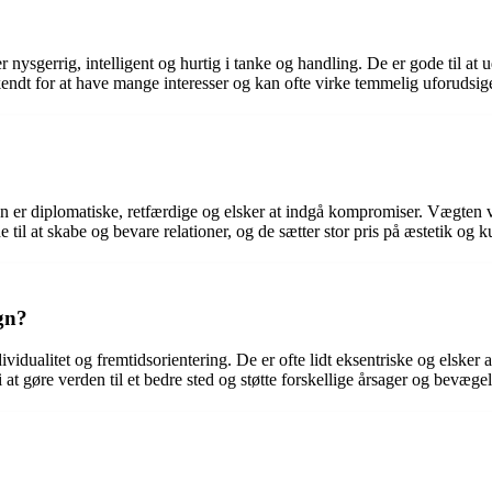
r nysgerrig, intelligent og hurtig i tanke og handling. De er gode til at
ndt for at have mange interesser og kan ofte virke temmelig uforudsige
gn er diplomatiske, retfærdige og elsker at indgå kompromiser. Vægten
il at skabe og bevare relationer, og de sætter stor pris på æstetik og k
gn?
dividualitet og fremtidsorientering. De er ofte lidt eksentriske og elsk
at gøre verden til et bedre sted og støtte forskellige årsager og bevægel