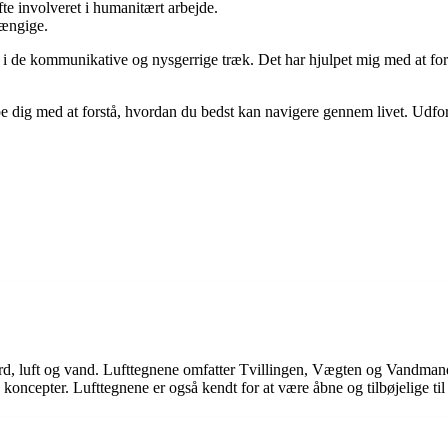
e involveret i humanitært arbejde.
hængige.
i de kommunikative og nysgerrige træk. Det har hjulpet mig med at forstå,
e dig med at forstå, hvordan du bedst kan navigere gennem livet. Udfor
, jord, luft og vand. Lufttegnene omfatter Tvillingen, Vægten og Vandma
 koncepter. Lufttegnene er også kendt for at være åbne og tilbøjelige til