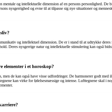
 den mentale og intellektuelle dimension af en persons personlighed. De 
rsons nysgerrighed og evne til at tilpasse sig nye situationer og menne
sliv?
unikativ og intellektuel dimension. De er i stand til at udtrykke deres f
ld. Deres nysgerrige natur og intellektuelle stimulering kan også bidrag
 elementer i et horoskop?
p, men de kan også have visse udfordringer. De harmonerer godt med i
tegnene kan virke for følelsesmæssige og intense. Lufttegnene skal i n
ementer.
karriere?