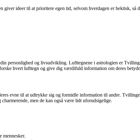
 giver ideer til at prioritere egen tid, selvom hverdagen er hektisk, så 
 i din personlighed og livsudvikling. Lufttegnene i astrologien er Tvil
forske hvert lufttegn og give dig værdifuld information om deres betydn
deres evne til at udtrykke sig og formidle information til andre. Tvilli
og charmerende, men de kan også være lidt uforudsigelige.
nye mennesker.