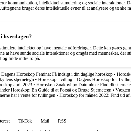
verer kommunikation, intellektuel stimulering og sociale interaktioner. D
Lufttegnene bruger deres intellektuelle evner til at analysere og tænke r
 i hverdagen?
t stimulere intellektet og have mentale udfordringer. Dette kan gøres ge
ttegnene at have sunde sociale interaktioner og omgås med mennesker, der
f og finde indre ro på.
•
Dagens Horoskop Femina: Få indsigt i din daglige horoskop
•
Horosko
kyttens stjernetegn
•
Horoskop Tvilling – Dagens Horoskop for Tvilli
oskop april 2023
•
Horoskop Znakovi po Datumima: Find dit stjernet
inder Horoskop: En Guide til at Forstå og Bruge Stjernetegn
•
Vægten 
erne har i vente for tvillingen
•
Horoskop for måned 2022: Find ud af, h
terest
TikTok
Mail
RSS