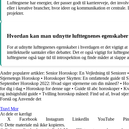
Lufttegnene har energier, der passer godt til karriereveje, der invol
eller i kreative brancher, hvor ideer og kommunikation er centrale. 
projekter.
Hvordan kan man udnytte lufttegnenes egenskaber
For at udnytte lufttegnenes egenskaber i hverdagen er det vigtigt a
intellektuelle samtaler eller debatter. Det er også vigtigt for luf
lufttegnene også tage tid til introspektion og finde måder at slappe a
Andre populære artikler:
Senior Horoskop: En Vejledning til Seniorer
Stjernetegn Horoskop
•
Horoskoper Skytten: En omfattende guide til S
September Horoskop 2022: Hvad siger stjernerne om din måned?
•
Hor
for dig i dag
•
Horoskop for denne uge
•
Guide til abc horoskoper
•
Kv
og indsigtsfuld guide
•
Tvilling horoskop måned: Find ud af, hvad stjern
Forstå og Anvende det
Travl Mor
At dele er kærligt
X
Facebook
Instagram
LinkedIn
YouTube
Pin
© Dette materiale må ikke kopieres.