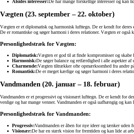
Alsides interesser:
De har mange forskellige interesser og kan lid
Vægten (23. september – 22. oktober)
Vægten er et diplomatisk og harmonisk lufttegn. De er kendt for deres
De er romantiske og søger harmoni i deres relationer. Vægten er også k
Personlighedstræk for Vægten:
Diplomatisk:
Vægten er god til at finde kompromisser og skabe
Harmonisk:
De søger balance og retfærdighed i alle aspekter af d
Charmende:
Vægten tiltrækker ofte opmærksomhed fra andre på
Romantisk:
De er meget kærlige og søger harmoni i deres relatio
Vandmanden (20. januar – 18. februar)
Vandmanden er et progressivt og visionært lufttegn. De er kendt for d
venlige og har mange venner. Vandmanden er også uafhængig og kan lid
Personlighedstræk for Vandmanden:
Progressiv:
Vandmanden er åben for nye ideer og tænker uden f
Visionær:
De har en stærk vision for fremtiden og kan lide at ar