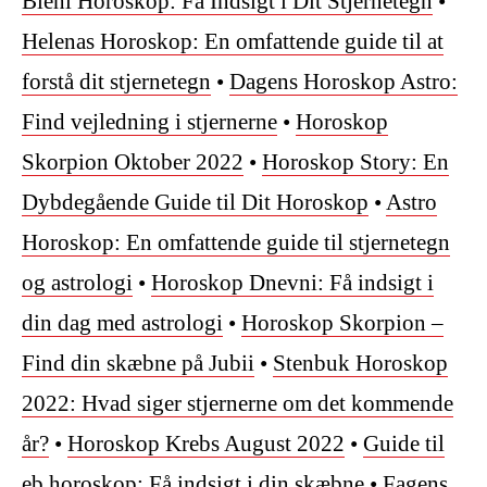
Biehl Horoskop: Få Indsigt i Dit Stjernetegn
•
Helenas Horoskop: En omfattende guide til at
forstå dit stjernetegn
•
Dagens Horoskop Astro:
Find vejledning i stjernerne
•
Horoskop
Skorpion Oktober 2022
•
Horoskop Story: En
Dybdegående Guide til Dit Horoskop
•
Astro
Horoskop: En omfattende guide til stjernetegn
og astrologi
•
Horoskop Dnevni: Få indsigt i
din dag med astrologi
•
Horoskop Skorpion –
Find din skæbne på Jubii
•
Stenbuk Horoskop
2022: Hvad siger stjernerne om det kommende
år?
•
Horoskop Krebs August 2022
•
Guide til
eb horoskop: Få indsigt i din skæbne
•
Fagens