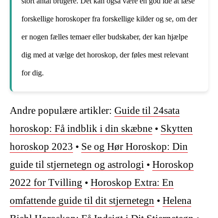
stort antal brugere. Det kan også være en god idé at læse
forskellige horoskoper fra forskellige kilder og se, om der
er nogen fælles temaer eller budskaber, der kan hjælpe
dig med at vælge det horoskop, der føles mest relevant
for dig.
Andre populære artikler:
Guide til 24sata
horoskop: Få indblik i din skæbne
•
Skytten
horoskop 2023
•
Se og Hør Horoskop: Din
guide til stjernetegn og astrologi
•
Horoskop
2022 for Tvilling
•
Horoskop Extra: En
omfattende guide til dit stjernetegn
•
Helena