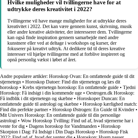
Hvilke muligheder vil tvillingerne have for at
udtrykke deres kreativitet i 2022?
Tvillingerne vil have mange muligheder for at udtrykke deres
kreativitet i 2022. Det kan være gennem kunst, skrivning, musik
eller andre kreative aktiviteter, der interesserer dem. Tvillingerne
kan også finde inspiration gennem samarbejde med andre
kunstnere eller ved at deltage i workshops og kurser, der
fokuserer på kreativt udtryk. At dedikere tid til deres kreative
interesser vil hjælpe tvillingerne med at forblive inspireret og
opnå personlig vækst i løbet af året.
Andre populære artikler:
Horoskop Ovan: En omfattende guide til dit
stjernetegn
•
Horoskop Datoer: Find din stjernetegn og læs dit
horoskop
•
Krebs stjernetegn horoskop: En omfattende guide
•
Tjedni
Horoskop: Få indsigt i din kommende uge
•
Oestrogen.dk Horoskop:
Få indblik i dit stjernetegn og skæbne
•
Horoskoper Duncan: En
omfattende guide til astrologi og skæbne
•
Horoskop kærlighed match:
Find din perfekte partner
•
Horoskop Østrogen: En Guide til Kvinder
•
Mit Univers Horoskop: En omfattende guide til din personlige
astrologi
•
Wow Horoskop Tvilling: Find ud af, hvad stjernerne har i
vente for dig
•
Dagens horoskop for Vandmanden
•
Horoskop
Skorpion i Dag: Få Indsigt i Din Dags Horoskop
•
Horoskop Fisk
2022: Find ud af, hvad der venter dig
•
Horoskop: Hvem passer