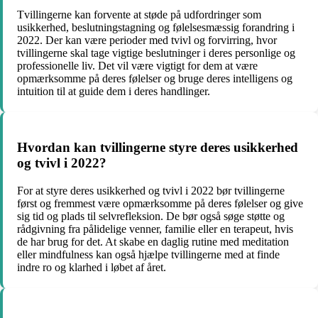
Tvillingerne kan forvente at støde på udfordringer som
usikkerhed, beslutningstagning og følelsesmæssig forandring i
2022. Der kan være perioder med tvivl og forvirring, hvor
tvillingerne skal tage vigtige beslutninger i deres personlige og
professionelle liv. Det vil være vigtigt for dem at være
opmærksomme på deres følelser og bruge deres intelligens og
intuition til at guide dem i deres handlinger.
Hvordan kan tvillingerne styre deres usikkerhed
og tvivl i 2022?
For at styre deres usikkerhed og tvivl i 2022 bør tvillingerne
først og fremmest være opmærksomme på deres følelser og give
sig tid og plads til selvrefleksion. De bør også søge støtte og
rådgivning fra pålidelige venner, familie eller en terapeut, hvis
de har brug for det. At skabe en daglig rutine med meditation
eller mindfulness kan også hjælpe tvillingerne med at finde
indre ro og klarhed i løbet af året.