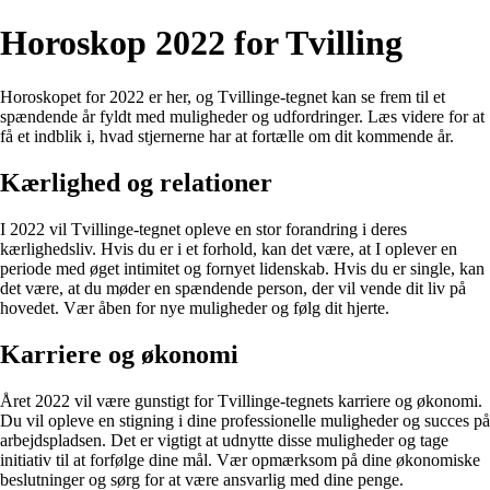
Horoskop 2022 for Tvilling
Horoskopet for 2022 er her, og Tvillinge-tegnet kan se frem til et
spændende år fyldt med muligheder og udfordringer. Læs videre for at
få et indblik i, hvad stjernerne har at fortælle om dit kommende år.
Kærlighed og relationer
I 2022 vil Tvillinge-tegnet opleve en stor forandring i deres
kærlighedsliv. Hvis du er i et forhold, kan det være, at I oplever en
periode med øget intimitet og fornyet lidenskab. Hvis du er single, kan
det være, at du møder en spændende person, der vil vende dit liv på
hovedet. Vær åben for nye muligheder og følg dit hjerte.
Karriere og økonomi
Året 2022 vil være gunstigt for Tvillinge-tegnets karriere og økonomi.
Du vil opleve en stigning i dine professionelle muligheder og succes på
arbejdspladsen. Det er vigtigt at udnytte disse muligheder og tage
initiativ til at forfølge dine mål. Vær opmærksom på dine økonomiske
beslutninger og sørg for at være ansvarlig med dine penge.