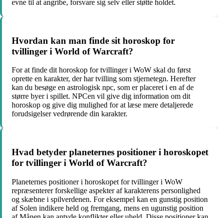
evne til at angribe, forsvare sig selv eller støtte holdet.
Hvordan kan man finde sit horoskop for
tvillinger i World of Warcraft?
For at finde dit horoskop for tvillinger i WoW skal du først
oprette en karakter, der har tvilling som stjernetegn. Herefter
kan du besøge en astrologisk npc, som er placeret i en af de
større byer i spillet. NPCen vil give dig information om dit
horoskop og give dig mulighed for at læse mere detaljerede
forudsigelser vedrørende din karakter.
Hvad betyder planeternes positioner i horoskopet
for tvillinger i World of Warcraft?
Planeternes positioner i horoskopet for tvillinger i WoW
repræsenterer forskellige aspekter af karakterens personlighed
og skæbne i spilverdenen. For eksempel kan en gunstig position
af Solen indikere held og fremgang, mens en ugunstig position
af Månen kan antyde konflikter eller uheld. Disse positioner kan