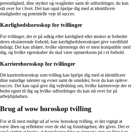
personlighed, dine styrker og svagheder samt de udfordringer, du kan
stå over for i livet. Det kan også hjælpe dig med at identificere
muligheder og potentielle veje til succes.
Kærlighedshoroskop for tvillinger
For tvillinger, der er på udkig efter kærlighed eller ønsker at forbedre
deres eksisterende forhold, kan kærlighedshoroskopet give værdifuld
indsigt. Det kan afsløre, hvilke stjernetegn der er mest kompatible med
dig, og hvilke egenskaber du skal være opmærksom på i et forhold.
Karrierehoroskop for tvillinger
Dit karrierehoroskop som tvilling kan hjælpe dig med at identificere
dine naturlige talenter og evner samt de områder, hvor du kan opleve
succes. Det kan også give dig vejledning om, hvilke karriereveje der er
bedst egnet til dig og hvilke udfordringer du kan stå over for på
arbejdspladsen.
Brug af wow horoskop tvilling
For at få mest muligt ud af wow horoskop tvilling, er det vigtigt at
være åben og reflektere over de råd og forudsigelser, der gives. Det er
også vigtigt at huske, at horoskoper ikke er skrevet i sten og ikke kan