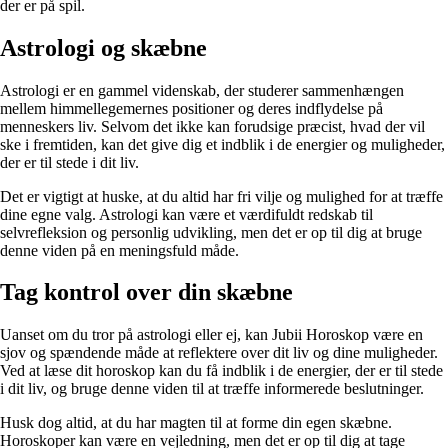
der er på spil.
Astrologi og skæbne
Astrologi er en gammel videnskab, der studerer sammenhængen
mellem himmellegemernes positioner og deres indflydelse på
menneskers liv. Selvom det ikke kan forudsige præcist, hvad der vil
ske i fremtiden, kan det give dig et indblik i de energier og muligheder,
der er til stede i dit liv.
Det er vigtigt at huske, at du altid har fri vilje og mulighed for at træffe
dine egne valg. Astrologi kan være et værdifuldt redskab til
selvrefleksion og personlig udvikling, men det er op til dig at bruge
denne viden på en meningsfuld måde.
Tag kontrol over din skæbne
Uanset om du tror på astrologi eller ej, kan Jubii Horoskop være en
sjov og spændende måde at reflektere over dit liv og dine muligheder.
Ved at læse dit horoskop kan du få indblik i de energier, der er til stede
i dit liv, og bruge denne viden til at træffe informerede beslutninger.
Husk dog altid, at du har magten til at forme din egen skæbne.
Horoskoper kan være en vejledning, men det er op til dig at tage