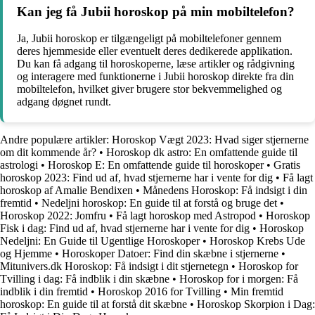
Kan jeg få Jubii horoskop på min mobiltelefon?
Ja, Jubii horoskop er tilgængeligt på mobiltelefoner gennem
deres hjemmeside eller eventuelt deres dedikerede applikation.
Du kan få adgang til horoskoperne, læse artikler og rådgivning
og interagere med funktionerne i Jubii horoskop direkte fra din
mobiltelefon, hvilket giver brugere stor bekvemmelighed og
adgang døgnet rundt.
Andre populære artikler:
Horoskop Vægt 2023: Hvad siger stjernerne
om dit kommende år?
•
Horoskop dk astro: En omfattende guide til
astrologi
•
Horoskop E: En omfattende guide til horoskoper
•
Gratis
horoskop 2023: Find ud af, hvad stjernerne har i vente for dig
•
Få lagt
horoskop af Amalie Bendixen
•
Månedens Horoskop: Få indsigt i din
fremtid
•
Nedeljni horoskop: En guide til at forstå og bruge det
•
Horoskop 2022: Jomfru
•
Få lagt horoskop med Astropod
•
Horoskop
Fisk i dag: Find ud af, hvad stjernerne har i vente for dig
•
Horoskop
Nedeljni: En Guide til Ugentlige Horoskoper
•
Horoskop Krebs Ude
og Hjemme
•
Horoskoper Datoer: Find din skæbne i stjernerne
•
Mitunivers.dk Horoskop: Få indsigt i dit stjernetegn
•
Horoskop for
Tvilling i dag: Få indblik i din skæbne
•
Horoskop for i morgen: Få
indblik i din fremtid
•
Horoskop 2016 for Tvilling
•
Min fremtid
horoskop: En guide til at forstå dit skæbne
•
Horoskop Skorpion i Dag: