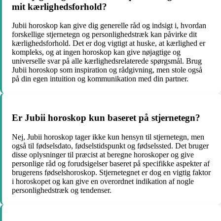
mit kærlighedsforhold?
Jubii horoskop kan give dig generelle råd og indsigt i, hvordan
forskellige stjernetegn og personlighedstræk kan påvirke dit
kærlighedsforhold. Det er dog vigtigt at huske, at kærlighed er
kompleks, og at ingen horoskop kan give nøjagtige og
universelle svar på alle kærlighedsrelaterede spørgsmål. Brug
Jubii horoskop som inspiration og rådgivning, men stole også
på din egen intuition og kommunikation med din partner.
Er Jubii horoskop kun baseret på stjernetegn?
Nej, Jubii horoskop tager ikke kun hensyn til stjernetegn, men
også til fødselsdato, fødselstidspunkt og fødselssted. Det bruger
disse oplysninger til præcist at beregne horoskoper og give
personlige råd og forudsigelser baseret på specifikke aspekter af
brugerens fødselshoroskop. Stjernetegnet er dog en vigtig faktor
i horoskopet og kan give en overordnet indikation af nogle
personlighedstræk og tendenser.