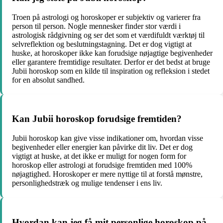
Troen på astrologi og horoskoper er subjektiv og varierer fra
person til person. Nogle mennesker finder stor værdi i
astrologisk rådgivning og ser det som et værdifuldt værktøj til
selvreflektion og beslutningstagning. Det er dog vigtigt at
huske, at horoskoper ikke kan forudsige nøjagtige begivenheder
eller garantere fremtidige resultater. Derfor er det bedst at bruge
Jubii horoskop som en kilde til inspiration og refleksion i stedet
for en absolut sandhed.
Kan Jubii horoskop forudsige fremtiden?
Jubii horoskop kan give visse indikationer om, hvordan visse
begivenheder eller energier kan påvirke dit liv. Det er dog
vigtigt at huske, at det ikke er muligt for nogen form for
horoskop eller astrologi at forudsige fremtiden med 100%
nøjagtighed. Horoskoper er mere nyttige til at forstå mønstre,
personlighedstræk og mulige tendenser i ens liv.
Hvordan kan jeg få mit personlige horoskop på