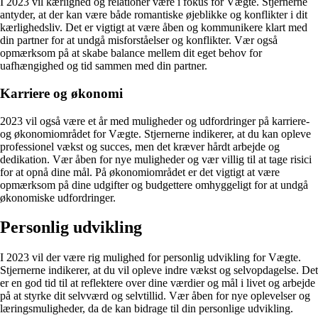
I 2023 vil kærlighed og relationer være i fokus for Vægte. Stjernerne
antyder, at der kan være både romantiske øjeblikke og konflikter i dit
kærlighedsliv. Det er vigtigt at være åben og kommunikere klart med
din partner for at undgå misforståelser og konflikter. Vær også
opmærksom på at skabe balance mellem dit eget behov for
uafhængighed og tid sammen med din partner.
Karriere og økonomi
2023 vil også være et år med muligheder og udfordringer på karriere-
og økonomiområdet for Vægte. Stjernerne indikerer, at du kan opleve
professionel vækst og succes, men det kræver hårdt arbejde og
dedikation. Vær åben for nye muligheder og vær villig til at tage risici
for at opnå dine mål. På økonomiområdet er det vigtigt at være
opmærksom på dine udgifter og budgettere omhyggeligt for at undgå
økonomiske udfordringer.
Personlig udvikling
I 2023 vil der være rig mulighed for personlig udvikling for Vægte.
Stjernerne indikerer, at du vil opleve indre vækst og selvopdagelse. Det
er en god tid til at reflektere over dine værdier og mål i livet og arbejde
på at styrke dit selvværd og selvtillid. Vær åben for nye oplevelser og
læringsmuligheder, da de kan bidrage til din personlige udvikling.