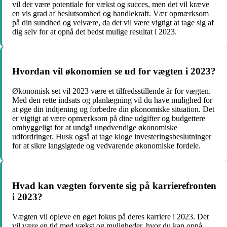
vil der være potentiale for vækst og succes, men det vil kræve
en vis grad af beslutsomhed og handlekraft. Vær opmærksom
på din sundhed og velvære, da det vil være vigtigt at tage sig af
dig selv for at opnå det bedst mulige resultat i 2023.
Hvordan vil økonomien se ud for vægten i 2023?
Økonomisk set vil 2023 være et tilfredsstillende år for vægten.
Med den rette indsats og planlægning vil du have mulighed for
at øge din indtjening og forbedre din økonomiske situation. Det
er vigtigt at være opmærksom på dine udgifter og budgettere
omhyggeligt for at undgå unødvendige økonomiske
udfordringer. Husk også at tage kloge investeringsbeslutninger
for at sikre langsigtede og vedvarende økonomiske fordele.
Hvad kan vægten forvente sig på karrierefronten
i 2023?
Vægten vil opleve en øget fokus på deres karriere i 2023. Det
vil være en tid med vækst og muligheder, hvor du kan opnå