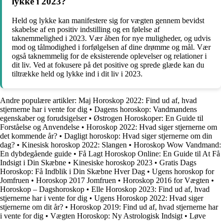
lykke i 2023?
Held og lykke kan manifestere sig for vægten gennem bevidst
skabelse af en positiv indstilling og en følelse af
taknemmelighed i 2023. Vær åben for nye muligheder, og udvis
mod og tålmodighed i forfølgelsen af dine drømme og mål. Vær
også taknemmelig for de eksisterende oplevelser og relationer i
dit liv. Ved at fokusere på det positive og sprede glæde kan du
tiltrække held og lykke ind i dit liv i 2023.
Andre populære artikler:
Maj Horoskop 2022: Find ud af, hvad
stjernerne har i vente for dig
•
Dagens horoskop: Vandmandens
egenskaber og forudsigelser
•
Østrogen Horoskoper: En Guide til
Forståelse og Anvendelse
•
Horoskop 2022: Hvad siger stjernerne om
det kommende år?
•
Dagligt horoskop: Hvad siger stjernerne om din
dag?
•
Kinesisk horoskop 2022: Slangen
•
Horoskop Wow Vandmand:
En dybdegående guide
•
Få Lagt Horoskop Online: En Guide til At Få
Indsigt i Din Skæbne
•
Kinesiske horoskop 2023
•
Gratis Dags
Horoskop: Få Indblik i Din Skæbne Hver Dag
•
Ugens horoskop for
Jomfruen
•
Horoskop 2017 Jomfruen
•
Horoskop 2016 for Vægten
•
Horoskop – Dagshoroskop
•
Elle Horoskop 2023: Find ud af, hvad
stjernerne har i vente for dig
•
Ugens Horoskop 2022: Hvad siger
stjernerne om dit år?
•
Horoskop 2019: Find ud af, hvad stjernerne har
i vente for dig
•
Vægten Horoskop: Ny Astrologisk Indsigt
•
Løve