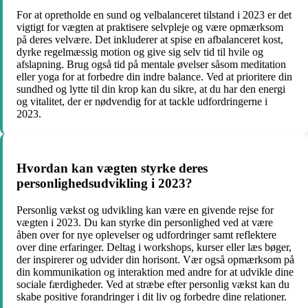
For at opretholde en sund og velbalanceret tilstand i 2023 er det
vigtigt for vægten at praktisere selvpleje og være opmærksom
på deres velvære. Det inkluderer at spise en afbalanceret kost,
dyrke regelmæssig motion og give sig selv tid til hvile og
afslapning. Brug også tid på mentale øvelser såsom meditation
eller yoga for at forbedre din indre balance. Ved at prioritere din
sundhed og lytte til din krop kan du sikre, at du har den energi
og vitalitet, der er nødvendig for at tackle udfordringerne i
2023.
Hvordan kan vægten styrke deres
personlighedsudvikling i 2023?
Personlig vækst og udvikling kan være en givende rejse for
vægten i 2023. Du kan styrke din personlighed ved at være
åben over for nye oplevelser og udfordringer samt reflektere
over dine erfaringer. Deltag i workshops, kurser eller læs bøger,
der inspirerer og udvider din horisont. Vær også opmærksom på
din kommunikation og interaktion med andre for at udvikle dine
sociale færdigheder. Ved at stræbe efter personlig vækst kan du
skabe positive forandringer i dit liv og forbedre dine relationer.