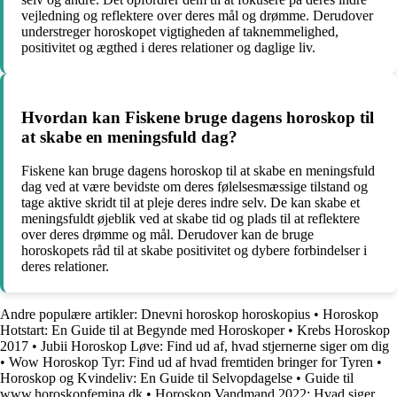
vejledning og reflektere over deres mål og drømme. Derudover
understreger horoskopet vigtigheden af taknemmelighed,
positivitet og ægthed i deres relationer og daglige liv.
Hvordan kan Fiskene bruge dagens horoskop til
at skabe en meningsfuld dag?
Fiskene kan bruge dagens horoskop til at skabe en meningsfuld
dag ved at være bevidste om deres følelsesmæssige tilstand og
tage aktive skridt til at pleje deres indre selv. De kan skabe et
meningsfuldt øjeblik ved at skabe tid og plads til at reflektere
over deres drømme og mål. Derudover kan de bruge
horoskopets råd til at skabe positivitet og dybere forbindelser i
deres relationer.
Andre populære artikler:
Dnevni horoskop horoskopius
•
Horoskop
Hotstart: En Guide til at Begynde med Horoskoper
•
Krebs Horoskop
2017
•
Jubii Horoskop Løve: Find ud af, hvad stjernerne siger om dig
•
Wow Horoskop Tyr: Find ud af hvad fremtiden bringer for Tyren
•
Horoskop og Kvindeliv: En Guide til Selvopdagelse
•
Guide til
www.horoskopfemina.dk
•
Horoskop Vandmand 2022: Hvad siger