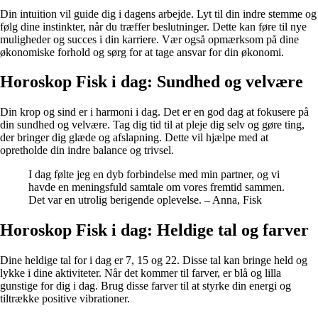
Din intuition vil guide dig i dagens arbejde. Lyt til din indre stemme og
følg dine instinkter, når du træffer beslutninger. Dette kan føre til nye
muligheder og succes i din karriere. Vær også opmærksom på dine
økonomiske forhold og sørg for at tage ansvar for din økonomi.
Horoskop Fisk i dag: Sundhed og velvære
Din krop og sind er i harmoni i dag. Det er en god dag at fokusere på
din sundhed og velvære. Tag dig tid til at pleje dig selv og gøre ting,
der bringer dig glæde og afslapning. Dette vil hjælpe med at
opretholde din indre balance og trivsel.
I dag følte jeg en dyb forbindelse med min partner, og vi
havde en meningsfuld samtale om vores fremtid sammen.
Det var en utrolig berigende oplevelse. – Anna, Fisk
Horoskop Fisk i dag: Heldige tal og farver
Dine heldige tal for i dag er 7, 15 og 22. Disse tal kan bringe held og
lykke i dine aktiviteter. Når det kommer til farver, er blå og lilla
gunstige for dig i dag. Brug disse farver til at styrke din energi og
tiltrække positive vibrationer.