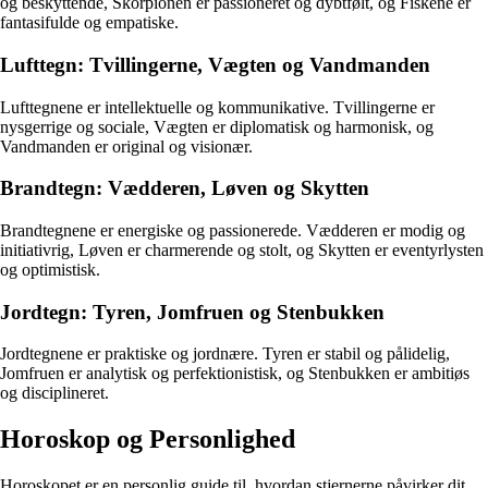
og beskyttende, Skorpionen er passioneret og dybtfølt, og Fiskene er
fantasifulde og empatiske.
Lufttegn: Tvillingerne, Vægten og Vandmanden
Lufttegnene er intellektuelle og kommunikative. Tvillingerne er
nysgerrige og sociale, Vægten er diplomatisk og harmonisk, og
Vandmanden er original og visionær.
Brandtegn: Vædderen, Løven og Skytten
Brandtegnene er energiske og passionerede. Vædderen er modig og
initiativrig, Løven er charmerende og stolt, og Skytten er eventyrlysten
og optimistisk.
Jordtegn: Tyren, Jomfruen og Stenbukken
Jordtegnene er praktiske og jordnære. Tyren er stabil og pålidelig,
Jomfruen er analytisk og perfektionistisk, og Stenbukken er ambitiøs
og disciplineret.
Horoskop og Personlighed
Horoskopet er en personlig guide til, hvordan stjernerne påvirker dit