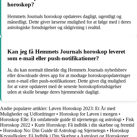
horoskop?
Hemmets Journals horoskop opdateres dagligt, ugentligt og
månedligt. Dette giver læserne mulighed for at følge med i deres
astrologiske forudsigelser og rådgivning i realtid.
Kan jeg få Hemmets Journals horoskop leveret
som e-mail eller push-notifikationer?
Ja, du kan normalt tilmelde dig Hemmets Journals nyhedsbrev
eller downloade deres app for at modtage horoskopopdateringer
som e-mail eller push-notifikationer. Dette giver dig mulighed
for at være opdateret med de seneste horoskopforudsigelser
uden at skulle besøge deres hjemmeside dagligt.
Andre populære artikler:
Løven Horoskop 2023: Et År med
Muligheder og Udfordringer
•
Horoskop for Løven i morgen
•
Horoskop Elle: En omfattende guide til stjernetegn og astrologi
•
Fisk
Horoskop 2022
•
Kurir Horoskop: Få indblik i din skæbne og fremtid
•
Horoskop No: Din Guide til Astrologi og Stjernetegn
•
Horoskop
Krystallkulen: Få Indblik i Din Skæbne
•
Astrologi og Horoskoper