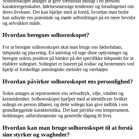
Solhoroskopet antages at give værdifuld indsigt i en persons
karakteregenskaber, følelsesmæssige tendenser og forudsigelser om
deres livsbane. Det kan hjælpe med at forstå, hvordan man bedst
kan udnytte ens potentiale og møde udfordringer på en mere bevidst
og selvsikker måde.
Hvordan beregnes solhoroskopet?
For at beregne solhoroskopet skal man bruge ens fødselsdato,
tidspunkt og placering. En astrolog vil tage disse oplysninger og
beregne solens position på himlen på det specifikke tidspunkt for at
etablere soltegnet. Soltegnet er baseret på zodiac og bestemmes ved
hjælp af forskellige astrologiske metoder og værktøjer.
Hvordan påvirker solhoroskopet ens personlighed?
Solen antages at repræsentere ens selvudtryk, vilje, vitalitet og
kerneidentitet. Solhoroskopet hjælper med at identificere hvilket
soltegn en person tilhører, og dette soltegn kan give indblik i ens
grundlæggende karakteristika. Det kan påvirke ens temperament,
holdninger, adfærdsmønstre og generelle tilgang til livet.
Hvordan kan man bruge solhoroskopet til at forstå
sine styrker og svagheder?