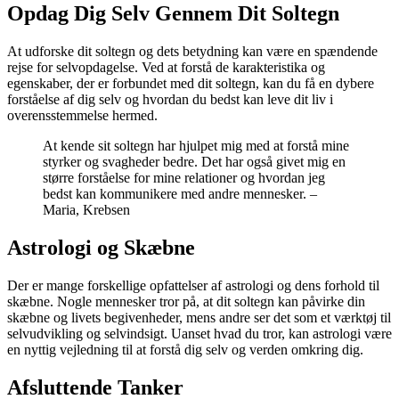
Opdag Dig Selv Gennem Dit Soltegn
At udforske dit soltegn og dets betydning kan være en spændende
rejse for selvopdagelse. Ved at forstå de karakteristika og
egenskaber, der er forbundet med dit soltegn, kan du få en dybere
forståelse af dig selv og hvordan du bedst kan leve dit liv i
overensstemmelse hermed.
At kende sit soltegn har hjulpet mig med at forstå mine
styrker og svagheder bedre. Det har også givet mig en
større forståelse for mine relationer og hvordan jeg
bedst kan kommunikere med andre mennesker. –
Maria, Krebsen
Astrologi og Skæbne
Der er mange forskellige opfattelser af astrologi og dens forhold til
skæbne. Nogle mennesker tror på, at dit soltegn kan påvirke din
skæbne og livets begivenheder, mens andre ser det som et værktøj til
selvudvikling og selvindsigt. Uanset hvad du tror, kan astrologi være
en nyttig vejledning til at forstå dig selv og verden omkring dig.
Afsluttende Tanker