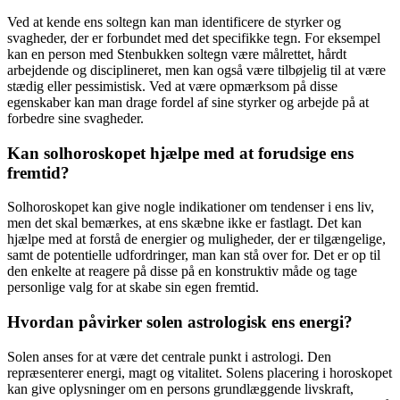
Ved at kende ens soltegn kan man identificere de styrker og
svagheder, der er forbundet med det specifikke tegn. For eksempel
kan en person med Stenbukken soltegn være målrettet, hårdt
arbejdende og disciplineret, men kan også være tilbøjelig til at være
stædig eller pessimistisk. Ved at være opmærksom på disse
egenskaber kan man drage fordel af sine styrker og arbejde på at
forbedre sine svagheder.
Kan solhoroskopet hjælpe med at forudsige ens
fremtid?
Solhoroskopet kan give nogle indikationer om tendenser i ens liv,
men det skal bemærkes, at ens skæbne ikke er fastlagt. Det kan
hjælpe med at forstå de energier og muligheder, der er tilgængelige,
samt de potentielle udfordringer, man kan stå over for. Det er op til
den enkelte at reagere på disse på en konstruktiv måde og tage
personlige valg for at skabe sin egen fremtid.
Hvordan påvirker solen astrologisk ens energi?
Solen anses for at være det centrale punkt i astrologi. Den
repræsenterer energi, magt og vitalitet. Solens placering i horoskopet
kan give oplysninger om en persons grundlæggende livskraft,