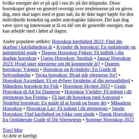
hvilke energier der er på spil i ens liv på det tidspunkt. Disse
horoskoper giver en generel oversigt over tendenserne på en given
dag, men skal tages med et gran salt, da de ikke tager højde for den
individuelle kontekst og andre astrologiske faktorer. Det kan dog
være sjovt og interessant at få en idé om de generelle energier, man
kan arbejde med i løbet af dagen.
Andre populære artikler:
Horoskop kærlighed 2022: Find din
skæbne i kærlighedens år
•
Kvinder dk horoskop: En omfattende og
indsigtsfuld guide
•
Dagens Horoskop Fisken: Få indblik i din
daglige horoskop
•
Ugens Horoskop: Stenbuk
•
Januar Horoskop
2023: Hvad siger stjernerne om dit kommende år?
•
Dagens
horoskop: Vægten
•
Horoskop og Kvindeliv: En Guide til
Selvopdagelse
•
Vecka horoskop: Hvad står stjernerne for?
•
Horoskop Ascendant: Få en dybere forståelse af din personlighed
•
Månedens horoskop for Fisk
•
Horoskop Skytten 2023
•
Gratis
Horoskop til Alt for Damerne
•
Horoskop Vædder: Få indsigt i dit
stjernetegn hos Femina
•
Få lagt dit horoskop med Astropod
•
Nedeljni horoskop: En guide til at forstå og bruge det
•
Månadens
Horoskop
•
Horoskop Lav: Få indsigt i dit stjernetegn
•
Single
Horoskop: Find kærlighed og lykke som single
•
Dansk Horoskop:
En Omfattende Guide til Dit Stjernetegn
•
Sommer Horoskop 2022
Travl Mor
At dele er kærligt