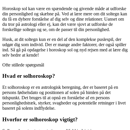
Horoskop sol kan være en spændende og givende måde at udforske
din personlighed og skæbne på. Ved at lære mere om dit soltegn kan
du få en dybere forståelse af dig selv og dine relationer. Uanset om
du tror på astrologi eller ej, kan det være sjovt at udforske de
forskellige soltegn og se, om de passer til din personlighed.
Husk, at dit soltegn kun er en del af den komplekse puslespil, der
udgør dig som individ. Der er mange andre faktorer, der også spiller
ind. Så gå på opdagelse i horoskop sol og nyd rejsen med at lære dig
selv bedre at kende!
Ofte stillede spørgsmål
Hvad er solhoroskop?
Et solhoroskop er en astrologisk beregning, der er baseret på en
persons fødselsdato og positionen af solen på himlen på det
tidspunkt. Det bruges til at opnå en forståelse af en persons
personlighedstræk, styrker, svagheder og potentielle retninger i livet
baseret på solens indflydelse.
Hvorfor er solhoroskop vigtigt?