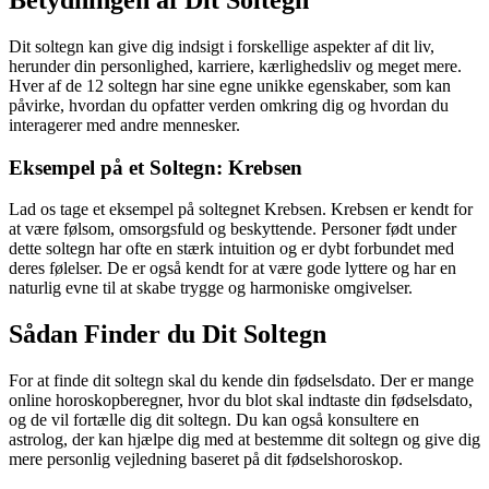
Betydningen af Dit Soltegn
Dit soltegn kan give dig indsigt i forskellige aspekter af dit liv,
herunder din personlighed, karriere, kærlighedsliv og meget mere.
Hver af de 12 soltegn har sine egne unikke egenskaber, som kan
påvirke, hvordan du opfatter verden omkring dig og hvordan du
interagerer med andre mennesker.
Eksempel på et Soltegn: Krebsen
Lad os tage et eksempel på soltegnet Krebsen. Krebsen er kendt for
at være følsom, omsorgsfuld og beskyttende. Personer født under
dette soltegn har ofte en stærk intuition og er dybt forbundet med
deres følelser. De er også kendt for at være gode lyttere og har en
naturlig evne til at skabe trygge og harmoniske omgivelser.
Sådan Finder du Dit Soltegn
For at finde dit soltegn skal du kende din fødselsdato. Der er mange
online horoskopberegner, hvor du blot skal indtaste din fødselsdato,
og de vil fortælle dig dit soltegn. Du kan også konsultere en
astrolog, der kan hjælpe dig med at bestemme dit soltegn og give dig
mere personlig vejledning baseret på dit fødselshoroskop.