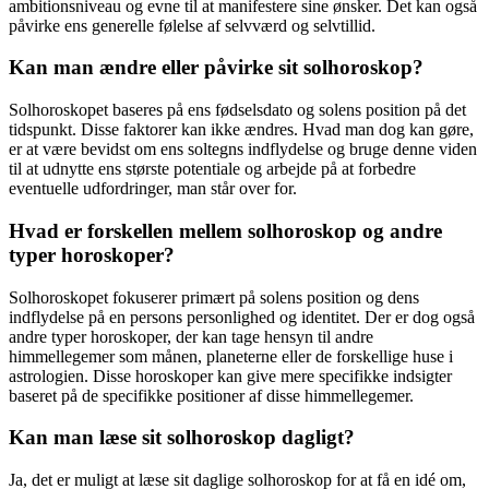
ambitionsniveau og evne til at manifestere sine ønsker. Det kan også
påvirke ens generelle følelse af selvværd og selvtillid.
Kan man ændre eller påvirke sit solhoroskop?
Solhoroskopet baseres på ens fødselsdato og solens position på det
tidspunkt. Disse faktorer kan ikke ændres. Hvad man dog kan gøre,
er at være bevidst om ens soltegns indflydelse og bruge denne viden
til at udnytte ens største potentiale og arbejde på at forbedre
eventuelle udfordringer, man står over for.
Hvad er forskellen mellem solhoroskop og andre
typer horoskoper?
Solhoroskopet fokuserer primært på solens position og dens
indflydelse på en persons personlighed og identitet. Der er dog også
andre typer horoskoper, der kan tage hensyn til andre
himmellegemer som månen, planeterne eller de forskellige huse i
astrologien. Disse horoskoper kan give mere specifikke indsigter
baseret på de specifikke positioner af disse himmellegemer.
Kan man læse sit solhoroskop dagligt?
Ja, det er muligt at læse sit daglige solhoroskop for at få en idé om,