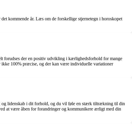
or det kommende år. Læs om de forskellige stjernetegn i horoskopet
elt forudses der en positiv udvikling i kærlighedsforhold for mange
r ikke 100% præcise, og der kan være individuelle variationer
idenskab i dit forhold, og du vil føle en stærk tiltrækning til din
ner ved at være åben for forandringer og kommunikere ærligt med din