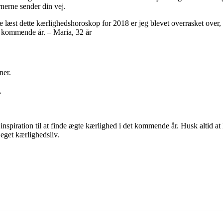
rnerne sender din vej.
ve læst dette kærlighedshoroskop for 2018 er jeg blevet overrasket over, 
et kommende år. – Maria, 32 år
ner.
.
nspiration til at finde ægte kærlighed i det kommende år. Husk altid at ly
 eget kærlighedsliv.