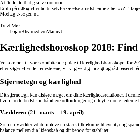
At finde tid til dig selv som mor
Er du på udkig efter tid til selvforkælelse amidst barnets behov? E-bogen
Modtag e-bogen nu
Travl Mor
Login
Bliv medlem
Mailnyt
Kærlighedshoroskop 2018: Find 
Velkommen til vores omfattende guide til kærlighedshoroskopet for 2018.
eller søger efter den eneste ene, vil vi give dig indsigt og råd baseret p
Stjernetegn og kærlighed
Dit stjernetegn kan afsløre meget om dine kærlighedsrelationer. I denne 
hvordan du bedst kan håndtere udfordringer og udnytte mulighederne fo
Vædderen (21. marts – 19. april)
Som en Vædder vil du opleve en stærk tiltrækning til eventyr og spændin
balance mellem din lidenskab og dit behov for stabilitet.