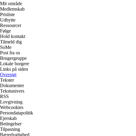
Mit område
Medlemskab
Prisliste
Udbytte
Ressourcer
Følge
Hold kontakt
Tilmeld dig
SoMe
Post fra os
Brugergruppe
Lokale borgere
Links på siden
Oversigt
Tekster
Dokumenter
Tekstunivers
RSS
Lovgivning
Webcookies
Persondatapolitik
Ejerskab
Betingelser
Tilpasning
Bæredygtighed