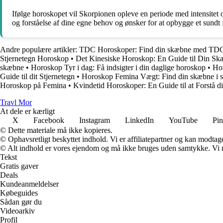
Ifølge horoskopet vil Skorpionen opleve en periode med intensitet o
og forståelse af dine egne behov og ønsker for at opbygge et sund
Andre populære artikler:
TDC Horoskoper: Find din skæbne med TD
Stjernetegn Horoskop
•
Det Kinesiske Horoskop: En Guide til Din S
skæbne
•
Horoskop Tyr i dag: Få indsigter i din daglige horoskop
•
Hor
Guide til dit Stjernetegn
•
Horoskop Femina Vægt: Find din skæbne i s
Horoskop på Femina
•
Kvindetid Horoskoper: En Guide til at Forstå 
Travl Mor
At dele er kærligt
X
Facebook
Instagram
LinkedIn
YouTube
Pin
© Dette materiale må ikke kopieres.
© Ophavsretligt beskyttet indhold. Vi er affiliatepartner og kan modtag
© Alt indhold er vores ejendom og må ikke bruges uden samtykke. Vi mod
Tekst
Gratis gaver
Deals
Kundeanmeldelser
Købeguides
Sådan gør du
Videoarkiv
Profil