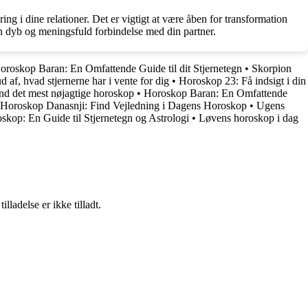
g i dine relationer. Det er vigtigt at være åben for transformation
n dyb og meningsfuld forbindelse med din partner.
oroskop Baran: En Omfattende Guide til dit Stjernetegn
•
Skorpion
af, hvad stjernerne har i vente for dig
•
Horoskop 23: Få indsigt i din
nd det mest nøjagtige horoskop
•
Horoskop Baran: En Omfattende
Horoskop Danasnji: Find Vejledning i Dagens Horoskop
•
Ugens
skop: En Guide til Stjernetegn og Astrologi
•
Løvens horoskop i dag
adelse er ikke tilladt.