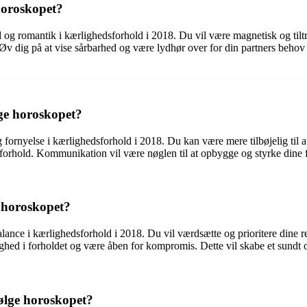
horoskopet?
id og romantik i kærlighedsforhold i 2018. Du vil være magnetisk og til
Øv dig på at vise sårbarhed og være lydhør over for din partners behov o
ge horoskopet?
ornyelse i kærlighedsforhold i 2018. Du kan være mere tilbøjelig til at a
t forhold. Kommunikation vil være nøglen til at opbygge og styrke dine f
 horoskopet?
ce i kærlighedsforhold i 2018. Du vil værdsætte og prioritere dine rela
lighed i forholdet og være åben for kompromis. Dette vil skabe et sundt
ølge horoskopet?