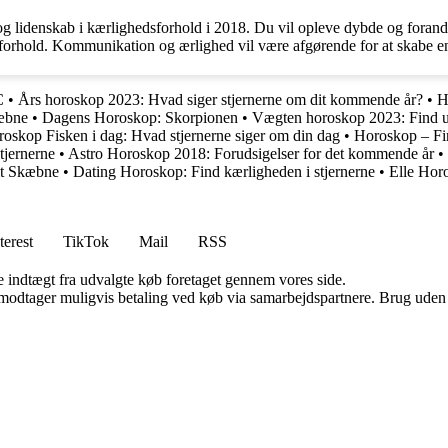
g lidenskab i kærlighedsforhold i 2018. Du vil opleve dybde og forandrin
t forhold. Kommunikation og ærlighed vil være afgørende for at skabe e
C
•
Års horoskop 2023: Hvad siger stjernerne om dit kommende år?
•
H
kæbne
•
Dagens Horoskop: Skorpionen
•
Vægten horoskop 2023: Find ud 
oskop Fisken i dag: Hvad stjernerne siger om din dag
•
Horoskop – Fi
tjernerne
•
Astro Horoskop 2018: Forudsigelser for det kommende år
•
dit Skæbne
•
Dating Horoskop: Find kærligheden i stjernerne
•
Elle Horo
terest
TikTok
Mail
RSS
e indtægt fra udvalgte køb foretaget gennem vores side.
tager muligvis betaling ved køb via samarbejdspartnere. Brug uden till