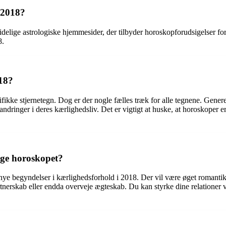
 2018?
idelige astrologiske hjemmesider, der tilbyder horoskopforudsigelser f
8.
018?
fikke stjernetegn. Dog er der nogle fælles træk for alle tegnene. Gener
dringer i deres kærlighedsliv. Det er vigtigt at huske, at horoskoper e
lge horoskopet?
begyndelser i kærlighedsforhold i 2018. Der vil være øget romantik og l
gt partnerskab eller endda overveje ægteskab. Du kan styrke dine relatio