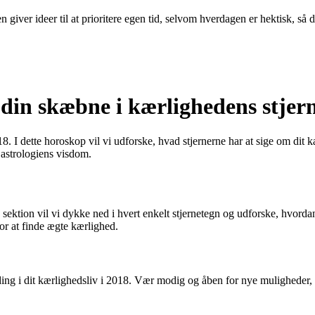
 giver ideer til at prioritere egen tid, selvom hverdagen er hektisk, så 
din skæbne i kærlighedens stjer
 I dette horoskop vil vi udforske, hvad stjernerne har at sige om dit k
å astrologiens visdom.
sektion vil vi dykke ned i hvert enkelt stjernetegn og udforske, hvordan
r at finde ægte kærlighed.
g i dit kærlighedsliv i 2018. Vær modig og åben for nye muligheder, men