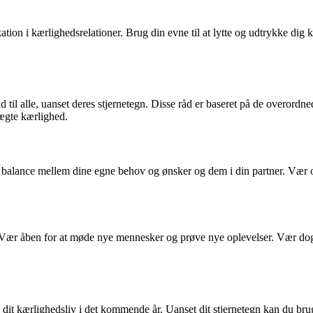
ion i kærlighedsrelationer. Brug din evne til at lytte og udtrykke dig
d til alle, uanset deres stjernetegn. Disse råd er baseret på de overordn
 ægte kærlighed.
nd en balance mellem dine egne behov og ønsker og dem i din partner. V
. Vær åben for at møde nye mennesker og prøve nye oplevelser. Vær d
i dit kærlighedsliv i det kommende år. Uanset dit stjernetegn kan du bru