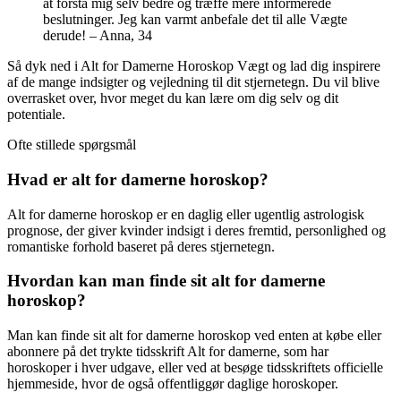
at forstå mig selv bedre og træffe mere informerede
beslutninger. Jeg kan varmt anbefale det til alle Vægte
derude! – Anna, 34
Så dyk ned i Alt for Damerne Horoskop Vægt og lad dig inspirere
af de mange indsigter og vejledning til dit stjernetegn. Du vil blive
overrasket over, hvor meget du kan lære om dig selv og dit
potentiale.
Ofte stillede spørgsmål
Hvad er alt for damerne horoskop?
Alt for damerne horoskop er en daglig eller ugentlig astrologisk
prognose, der giver kvinder indsigt i deres fremtid, personlighed og
romantiske forhold baseret på deres stjernetegn.
Hvordan kan man finde sit alt for damerne
horoskop?
Man kan finde sit alt for damerne horoskop ved enten at købe eller
abonnere på det trykte tidsskrift Alt for damerne, som har
horoskoper i hver udgave, eller ved at besøge tidsskriftets officielle
hjemmeside, hvor de også offentliggør daglige horoskoper.