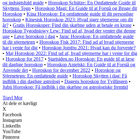
og indsigtsfuld guide
•
Horoskop Schütze: En Omfattende Guide til
Skyttens Tegn
•
Horoskop Magi: En Guide til at Forstå og Bruge dit
Horoskop
•
Kina Horoskop: En omfattende guide til dit personlige
horoskop
•
Kinesisk Horoskop 2023: Hvad siger stjernerne om dit
år?
•
Gratis Horoskoper: Find din skæbne uden at betale en krone
•
Horoskop Tygodniowy Lew: Find ud af, hvad der venter dig denne
uge
•
Løve horoskop i dag
•
Jarac Horoskop: En omfattende guide
til dit stjernetegn
•
Horoskop Fisk 2017: Find ud af hvad stjernerne
har i vente for dig
•
Horoskop Jomfru 2021: Hvad kan du forvente?
•
Maj Horoskop 2022: Find ud af, hvad stjernerne har i vente for dig
•
Horoskop for 2017
•
Startsiden.no Horoskop: En guide til at læse
dit daglige horoskop
•
Horoskop Anielski: En Guide til at Forstå og
Anvende det
•
Horoskop for december 2022
•
Horoskop og
Stjernetegn: En omfattende guide
•
Horoskop Skytten i dag: Få
indblik i din daglige astrologi
•
Dagens horoskop for Tvillingen
•
Jubii Horoskop: Få indblik i din skæbne og astrologiske fremtid
Travl Mor
At dele er kærligt
X
Facebook
Instagram
LinkedIn
YouTube
Pinterest