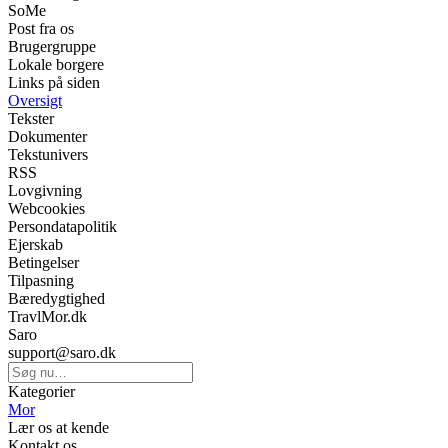
SoMe
Post fra os
Brugergruppe
Lokale borgere
Links på siden
Oversigt
Tekster
Dokumenter
Tekstunivers
RSS
Lovgivning
Webcookies
Persondatapolitik
Ejerskab
Betingelser
Tilpasning
Bæredygtighed
TravlMor.dk
Saro
support@saro.dk
Kategorier
Mor
Lær os at kende
Kontakt os