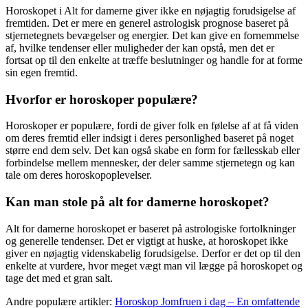
Horoskopet i Alt for damerne giver ikke en nøjagtig forudsigelse af
fremtiden. Det er mere en generel astrologisk prognose baseret på
stjernetegnets bevægelser og energier. Det kan give en fornemmelse
af, hvilke tendenser eller muligheder der kan opstå, men det er
fortsat op til den enkelte at træffe beslutninger og handle for at forme
sin egen fremtid.
Hvorfor er horoskoper populære?
Horoskoper er populære, fordi de giver folk en følelse af at få viden
om deres fremtid eller indsigt i deres personlighed baseret på noget
større end dem selv. Det kan også skabe en form for fællesskab eller
forbindelse mellem mennesker, der deler samme stjernetegn og kan
tale om deres horoskopoplevelser.
Kan man stole på alt for damerne horoskopet?
Alt for damerne horoskopet er baseret på astrologiske fortolkninger
og generelle tendenser. Det er vigtigt at huske, at horoskopet ikke
giver en nøjagtig videnskabelig forudsigelse. Derfor er det op til den
enkelte at vurdere, hvor meget vægt man vil lægge på horoskopet og
tage det med et gran salt.
Andre populære artikler:
Horoskop Jomfruen i dag – En omfattende