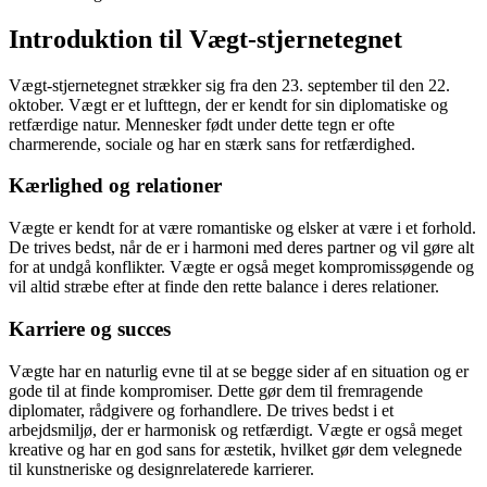
Introduktion til Vægt-stjernetegnet
Vægt-stjernetegnet strækker sig fra den 23. september til den 22.
oktober. Vægt er et lufttegn, der er kendt for sin diplomatiske og
retfærdige natur. Mennesker født under dette tegn er ofte
charmerende, sociale og har en stærk sans for retfærdighed.
Kærlighed og relationer
Vægte er kendt for at være romantiske og elsker at være i et forhold.
De trives bedst, når de er i harmoni med deres partner og vil gøre alt
for at undgå konflikter. Vægte er også meget kompromissøgende og
vil altid stræbe efter at finde den rette balance i deres relationer.
Karriere og succes
Vægte har en naturlig evne til at se begge sider af en situation og er
gode til at finde kompromiser. Dette gør dem til fremragende
diplomater, rådgivere og forhandlere. De trives bedst i et
arbejdsmiljø, der er harmonisk og retfærdigt. Vægte er også meget
kreative og har en god sans for æstetik, hvilket gør dem velegnede
til kunstneriske og designrelaterede karrierer.