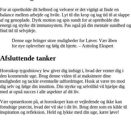
For at opretholde dit helbred og velvære er det vigtigt at finde en
balance mellem arbejde og hvile. Lyt til din krop og tag tid til at slappe
af og genoplade. Dyrk motion og spis sundt for at opretholde din
energi og styrke dit immunsystem. Pas også på din mentale sundhed og
find tid til selvpleje.
Denne uge bringer store muligheder for Løver. Vær åben
for nye oplevelser og følg dit hjerte. – Astrolog Ekspert
Afsluttende tanker
Horoskop tygodniowy lew giver dig indsigt i, hvad der venter dig i
den kommende uge. Brug denne viden til at maksimere dine
muligheder og tackle eventuelle udfordringer. Husk at være tro mod
dig selv og følge din intuition. Din styrke og selvtillid vil hjælpe dig
med at opnå succes i alle aspekter af dit liv.
Vær opmærksom på, at horoskoper kun er vejledende og ikke kan
forudsige præcist, hvad der vil ske i dit liv. Brug dem som en kilde til
inspiration og refleksion. Held og lykke med din uge, kære løve!