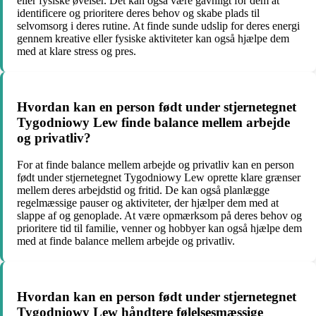
eller fysiske øvelser. Det kan også være gavnligt for dem at
identificere og prioritere deres behov og skabe plads til
selvomsorg i deres rutine. At finde sunde udslip for deres energi
gennem kreative eller fysiske aktiviteter kan også hjælpe dem
med at klare stress og pres.
Hvordan kan en person født under stjernetegnet
Tygodniowy Lew finde balance mellem arbejde
og privatliv?
For at finde balance mellem arbejde og privatliv kan en person
født under stjernetegnet Tygodniowy Lew oprette klare grænser
mellem deres arbejdstid og fritid. De kan også planlægge
regelmæssige pauser og aktiviteter, der hjælper dem med at
slappe af og genoplade. At være opmærksom på deres behov og
prioritere tid til familie, venner og hobbyer kan også hjælpe dem
med at finde balance mellem arbejde og privatliv.
Hvordan kan en person født under stjernetegnet
Tygodniowy Lew håndtere følelsesmæssige