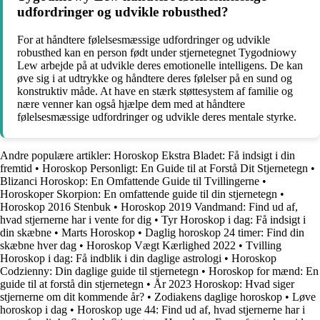
udfordringer og udvikle robusthed?
For at håndtere følelsesmæssige udfordringer og udvikle
robusthed kan en person født under stjernetegnet Tygodniowy
Lew arbejde på at udvikle deres emotionelle intelligens. De kan
øve sig i at udtrykke og håndtere deres følelser på en sund og
konstruktiv måde. At have en stærk støttesystem af familie og
nære venner kan også hjælpe dem med at håndtere
følelsesmæssige udfordringer og udvikle deres mentale styrke.
Andre populære artikler:
Horoskop Ekstra Bladet: Få indsigt i din
fremtid
•
Horoskop Personligt: En Guide til at Forstå Dit Stjernetegn
•
Blizanci Horoskop: En Omfattende Guide til Tvillingerne
•
Horoskoper Skorpion: En omfattende guide til din stjernetegn
•
Horoskop 2016 Stenbuk
•
Horoskop 2019 Vandmand: Find ud af,
hvad stjernerne har i vente for dig
•
Tyr Horoskop i dag: Få indsigt i
din skæbne
•
Marts Horoskop
•
Daglig horoskop 24 timer: Find din
skæbne hver dag
•
Horoskop Vægt Kærlighed 2022
•
Tvilling
Horoskop i dag: Få indblik i din daglige astrologi
•
Horoskop
Codzienny: Din daglige guide til stjernetegn
•
Horoskop for mænd: En
guide til at forstå din stjernetegn
•
År 2023 Horoskop: Hvad siger
stjernerne om dit kommende år?
•
Zodiakens daglige horoskop
•
Løve
horoskop i dag
•
Horoskop uge 44: Find ud af, hvad stjernerne har i