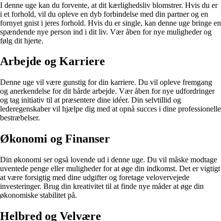
I denne uge kan du forvente, at dit kærlighedsliv blomstrer. Hvis du er
i et forhold, vil du opleve en dyb forbindelse med din partner og en
fornyet gnist i jeres forhold. Hvis du er single, kan denne uge bringe en
spændende nye person ind i dit liv. Vær åben for nye muligheder og
følg dit hjerte.
Arbejde og Karriere
Denne uge vil være gunstig for din karriere. Du vil opleve fremgang
og anerkendelse for dit hårde arbejde. Vær åben for nye udfordringer
og tag initiativ til at præsentere dine idéer. Din selvtillid og
lederegenskaber vil hjælpe dig med at opnå succes i dine professionelle
bestræbelser.
Økonomi og Finanser
Din økonomi ser også lovende ud i denne uge. Du vil måske modtage
uventede penge eller muligheder for at øge din indkomst. Det er vigtigt
at være forsigtig med dine udgifter og foretage velovervejede
investeringer. Brug din kreativitet til at finde nye måder at øge din
økonomiske stabilitet på.
Helbred og Velvære