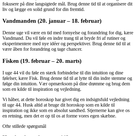
fokusere på dine langsigtede mål. Brug denne tid til at organisere dit
liv og lægge en solid grund for din fremtid.
Vandmanden (20. januar – 18. februar)
Denne uge vil være en tid med fornyelse og forandring for dig, kære
Vandmand. Du vil føle en indre trang til at bryde fri af rutiner og
eksperimentere med nye idéer og perspektiver. Brug denne tid til at
være åben for forandring og tage chancer.
Fisken (19. februar – 20. marts)
I uge 44 vil du føle en stærk forbindelse til din intuition og dine
følelser, kære Fisk. Brug denne tid til at lytte til din indre stemme og
følge din intuition. Vær opmærksom på dine drømme og brug dem
som en kilde til inspiration og vejledning.
Vi håber, at dette horoskop har givet dig en indsigtsfuld vejledning
til uge 44. Husk altid at bruge dit horoskop som en kilde til
inspiration og ikke som en absolut sandhed. Stjernerne kan give os
en retning, men det er op til os at forme vores egen skæbne.
Ofte stillede spørgsmål