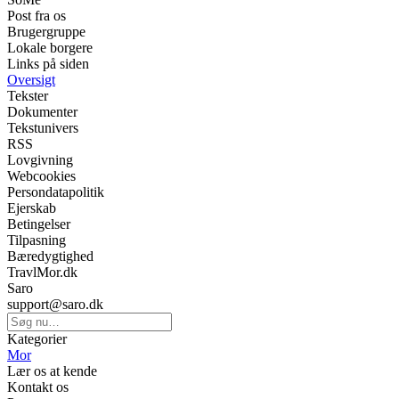
Post fra os
Brugergruppe
Lokale borgere
Links på siden
Oversigt
Tekster
Dokumenter
Tekstunivers
RSS
Lovgivning
Webcookies
Persondatapolitik
Ejerskab
Betingelser
Tilpasning
Bæredygtighed
TravlMor.dk
Saro
support@saro.dk
Kategorier
Mor
Lær os at kende
Kontakt os