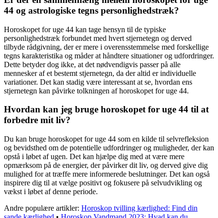
44 og astrologiske tegns personlighedstræk?
Horoskopet for uge 44 kan tage hensyn til de typiske
personlighedstræk forbundet med hvert stjernetegn og derved
tilbyde rådgivning, der er mere i overensstemmelse med forskellige
tegns karakteristika og måder at håndtere situationer og udfordringer.
Dette betyder dog ikke, at det nødvendigvis passer på alle
mennesker af et bestemt stjernetegn, da der altid er individuelle
variationer. Det kan stadig være interessant at se, hvordan ens
stjernetegn kan påvirke tolkningen af horoskopet for uge 44.
Hvordan kan jeg bruge horoskopet for uge 44 til at
forbedre mit liv?
Du kan bruge horoskopet for uge 44 som en kilde til selvrefleksion
og bevidsthed om de potentielle udfordringer og muligheder, der kan
opstå i løbet af ugen. Det kan hjælpe dig med at være mere
opmærksom på de energier, der påvirker dit liv, og derved give dig
mulighed for at træffe mere informerede beslutninger. Det kan også
inspirere dig til at vælge positivt og fokusere på selvudvikling og
vækst i løbet af denne periode.
Andre populære artikler:
Horoskop tvilling kærlighed: Find din
sande kærlighed
•
Horoskop Vandmand 2023: Hvad kan du