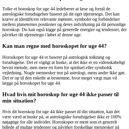
Tolke et horoskop for uge 44 indebærer at læse og forstå de
astrologiske forudsigelser baseret på dit eget stjernetegn. Det kan
kræve at identificere relevante mønstre, symboler og forbindelser
mellem planeternes positioner og deres indvirkning på dit personlige
horoskop. Du kan også kigge på generelle energier og tendenser, der
påvirker dit stjernetegn i løbet af denne uge.
Kan man regne med horoskopet for uge 44?
Horoskopet for uge 44 er baseret på astrologisk tolkning og
forudsigelse. Det er vigtigt at huske, at det ikke er en videnskabeligt
bevist metode, men mere en form for spirituel eller symbolsk
vejledning. Nogle mennesker tror på astrologi, mens andre ikke gør.
Det er op til den enkelte at bestemme, hvor meget vægt man vil
lægge på horoskopet for uge 44.
Hvad hvis mit horoskop for uge 44 ikke passer til
min situation?
Hvis dit horoskop for uge 44 ikke passer til din situation, kan det
være værd at huske på, at astrologiske forudsigelser ikke er 100%
nøjagtige for alle individer. Horoskoper er ment som et generelt
billede af mulige tendenser og påvirker forskellige mennesker på