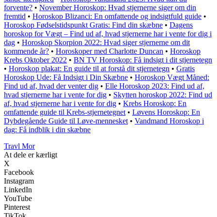
forvente?
•
November Horoskop: Hvad stjernerne siger om din
fremtid
•
Horoskop Blizanci: En omfattende og indsigtfuld guide
•
Horoskop Fødselstidspunkt Gratis: Find din skæbne
•
Dagens
horoskop for Vægt – Find ud af, hvad stjernerne har i vente for dig i
dag
•
Horoskop Skorpion 2022: Hvad siger stjernerne om dit
kommende år?
•
Horoskoper med Charlotte Duncan
•
Horoskop
Krebs Oktober 2022
•
BN TV Horoskop: Få indsigt i dit stjernetegn
•
Horoskop plakat: En guide til at forstå dit stjernetegn
•
Gratis
Horoskop Ude: Få Indsigt i Din Skæbne
•
Horoskop Vægt Måned:
Find ud af, hvad der venter dig
•
Elle Horoskop 2023: Find ud af,
hvad stjernerne har i vente for dig
•
Skytten horoskop 2022: Find ud
af, hvad stjernerne har i vente for dig
•
Krebs Horoskop: En
omfattende guide til Krebs-stjernetegnet
•
Løvens Horoskop: En
Dybdegående Guide til Løve-mennesket
•
Vandmand Horoskop i
dag: Få indblik i din skæbne
Travl Mor
At dele er kærligt
X
Facebook
Instagram
LinkedIn
YouTube
Pinterest
TikTok