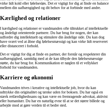
virke lidt kold eller følelsesløs. Det er vigtigt for dig at finde en balance
mellem din uafhængighed og dit behov for at forbinde med andre.
Kærlighed og relationer
I kærlighed og relationer er vandmanden ofte tiltrukket af intellektuelle
og åndeligt orienterede partnere. Du har brug for nogen, der kan
udfordre dig intellektuelt og stimulere din åndelige side. Du kan dog
have svært ved at åbne dig følelsesmæssigt og kan virke lidt reserveret
eller distanceret i forhold.
Det er vigtigt for dig at finde en partner, der forstår og respekterer din
uafhængighed, samtidig med at de kan tilbyde den følelsesmæssige
støtte, du har brug for. Kommunikation er nøglen til et vellykket
forhold for vandmanden.
Karriere og økonomi
Vandmanden trives i kreative og intellektuelle job, hvor du kan
udtrykke din originalitet og tænke uden for boksen. Du har også en
stærk retfærdighedssans og kan være en fremragende advokat, aktivist
eller humanitær. Du har en naturlig evne til at se det større billede og
arbejde mod at gøre verden til et bedre sted.