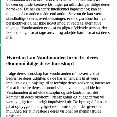
boksen og finde kreative løsninger på udfordringer ifølge deres
horoskop. De har en stærk intellektuel kapacitet og kan se
tingene på en anden måde end andre. Selvom de kan være
standhaftige i deres overbevisninger, er de også åbne for nye
perspektiver og har ikke noget imod at vedtage alternative
tilgange. Vandmanden er også en pligtopfyldende person, der
ikke er bange for at tage ansvar og arbejde hårdt for at nå deres
mål.
Hvordan kan Vandmanden forbedre deres
økonomi ifølge deres horoskop?
Ifølge deres horoskop har Vandmanden ofte svært ved at
begrænse deres udgifter, da de har en tendens til at være
impulsive og tilbøjelige til at forfølge deres ønsker og interesser.
For at forbedre deres økonomi vil det være en god ide for
Vandmanden at udvikle disciplin og selvkontrol, når det
kommer til deres økonomi. Planlægning og budgettering vil
være vigtigt for at undgå impulsive køb. De bør også fokusere
på at opbygge en langsigtet økonomisk plan, der giver dem
mulighed for at investere i deres visioner og meningsfulde
projekter.