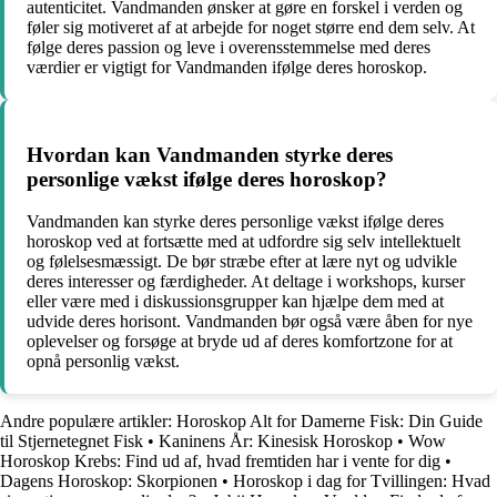
autenticitet. Vandmanden ønsker at gøre en forskel i verden og
føler sig motiveret af at arbejde for noget større end dem selv. At
følge deres passion og leve i overensstemmelse med deres
værdier er vigtigt for Vandmanden ifølge deres horoskop.
Hvordan kan Vandmanden styrke deres
personlige vækst ifølge deres horoskop?
Vandmanden kan styrke deres personlige vækst ifølge deres
horoskop ved at fortsætte med at udfordre sig selv intellektuelt
og følelsesmæssigt. De bør stræbe efter at lære nyt og udvikle
deres interesser og færdigheder. At deltage i workshops, kurser
eller være med i diskussionsgrupper kan hjælpe dem med at
udvide deres horisont. Vandmanden bør også være åben for nye
oplevelser og forsøge at bryde ud af deres komfortzone for at
opnå personlig vækst.
Andre populære artikler:
Horoskop Alt for Damerne Fisk: Din Guide
til Stjernetegnet Fisk
•
Kaninens År: Kinesisk Horoskop
•
Wow
Horoskop Krebs: Find ud af, hvad fremtiden har i vente for dig
•
Dagens Horoskop: Skorpionen
•
Horoskop i dag for Tvillingen: Hvad