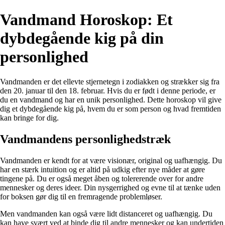
Vandmand Horoskop: Et
dybdegående kig på din
personlighed
Vandmanden er det ellevte stjernetegn i zodiakken og strækker sig fra
den 20. januar til den 18. februar. Hvis du er født i denne periode, er
du en vandmand og har en unik personlighed. Dette horoskop vil give
dig et dybdegående kig på, hvem du er som person og hvad fremtiden
kan bringe for dig.
Vandmandens personlighedstræk
Vandmanden er kendt for at være visionær, original og uafhængig. Du
har en stærk intuition og er altid på udkig efter nye måder at gøre
tingene på. Du er også meget åben og tolererende over for andre
mennesker og deres ideer. Din nysgerrighed og evne til at tænke uden
for boksen gør dig til en fremragende problemløser.
Men vandmanden kan også være lidt distanceret og uafhængig. Du
kan have svært ved at binde dig til andre mennesker og kan undertiden