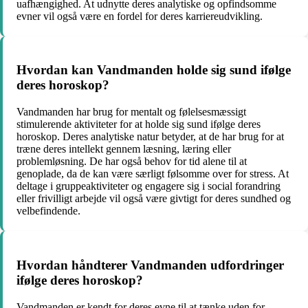
uafhængighed. At udnytte deres analytiske og opfindsomme
evner vil også være en fordel for deres karriereudvikling.
Hvordan kan Vandmanden holde sig sund ifølge
deres horoskop?
Vandmanden har brug for mentalt og følelsesmæssigt
stimulerende aktiviteter for at holde sig sund ifølge deres
horoskop. Deres analytiske natur betyder, at de har brug for at
træne deres intellekt gennem læsning, læring eller
problemløsning. De har også behov for tid alene til at
genoplade, da de kan være særligt følsomme over for stress. At
deltage i gruppeaktiviteter og engagere sig i social forandring
eller frivilligt arbejde vil også være givtigt for deres sundhed og
velbefindende.
Hvordan håndterer Vandmanden udfordringer
ifølge deres horoskop?
Vandmanden er kendt for deres evne til at tænke uden for