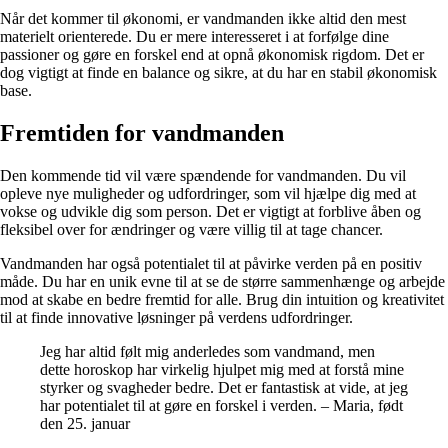
Når det kommer til økonomi, er vandmanden ikke altid den mest
materielt orienterede. Du er mere interesseret i at forfølge dine
passioner og gøre en forskel end at opnå økonomisk rigdom. Det er
dog vigtigt at finde en balance og sikre, at du har en stabil økonomisk
base.
Fremtiden for vandmanden
Den kommende tid vil være spændende for vandmanden. Du vil
opleve nye muligheder og udfordringer, som vil hjælpe dig med at
vokse og udvikle dig som person. Det er vigtigt at forblive åben og
fleksibel over for ændringer og være villig til at tage chancer.
Vandmanden har også potentialet til at påvirke verden på en positiv
måde. Du har en unik evne til at se de større sammenhænge og arbejde
mod at skabe en bedre fremtid for alle. Brug din intuition og kreativitet
til at finde innovative løsninger på verdens udfordringer.
Jeg har altid følt mig anderledes som vandmand, men
dette horoskop har virkelig hjulpet mig med at forstå mine
styrker og svagheder bedre. Det er fantastisk at vide, at jeg
har potentialet til at gøre en forskel i verden. – Maria, født
den 25. januar