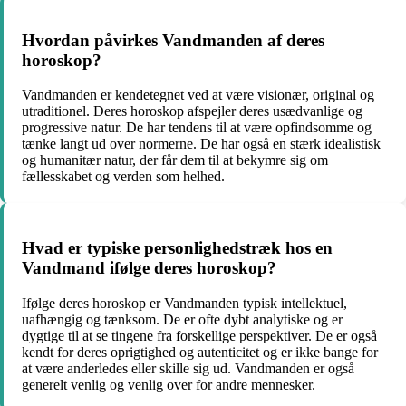
Hvordan påvirkes Vandmanden af deres
horoskop?
Vandmanden er kendetegnet ved at være visionær, original og
utraditionel. Deres horoskop afspejler deres usædvanlige og
progressive natur. De har tendens til at være opfindsomme og
tænke langt ud over normerne. De har også en stærk idealistisk
og humanitær natur, der får dem til at bekymre sig om
fællesskabet og verden som helhed.
Hvad er typiske personlighedstræk hos en
Vandmand ifølge deres horoskop?
Ifølge deres horoskop er Vandmanden typisk intellektuel,
uafhængig og tænksom. De er ofte dybt analytiske og er
dygtige til at se tingene fra forskellige perspektiver. De er også
kendt for deres oprigtighed og autenticitet og er ikke bange for
at være anderledes eller skille sig ud. Vandmanden er også
generelt venlig og venlig over for andre mennesker.