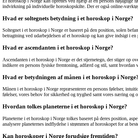
Et horoskop i Norge kan oprettes ved hjælp af en persons nøjagtige fø
indvirkning på individuelle horoskopskilte. Der er også online-værktø
Hvad er soltegnets betydning i et horoskop i Norge?
Soltegnet i et horoskop i Norge er baseret på den position, solen befand
betragtning ved udarbejdelsen af et horoskop og kan give indsigt i e
Hvad er ascendanten i et horoskop i Norge?
Ascendanten i et horoskop i Norge er det stjernetegn, der stiger op ov
indikere en persons fysiske fremtoning, adfærd og stil, samt hvordan 
Hvad er betydningen af ​​månen i et horoskop i Norge
Månen i et horoskop i Norge repræsenterer en persons følelser, intuit
følelser, vores behov for sikkerhed og tryghed samt vores næring og 
Hvordan tolkes planeterne i et horoskop i Norge?
Planeterne i et horoskop i Norge tolkes baseret på deres position, asp
analysere planeternes indflydelse i strømmen af horoskopet for at bes
Kan horoskoper i Norge forudsige fremtiden?