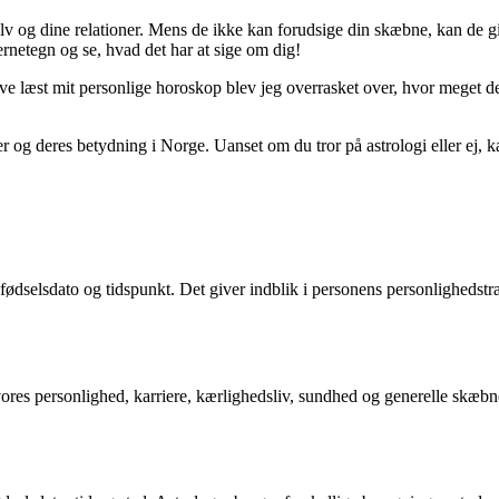
elv og dine relationer. Mens de ikke kan forudsige din skæbne, kan de g
jernetegn og se, hvad det har at sige om dig!
ave læst mit personlige horoskop blev jeg overrasket over, hvor meget det
er og deres betydning i Norge. Uanset om du tror på astrologi eller ej, 
fødselsdato og tidspunkt. Det giver indblik i personens personlighedstr
 vores personlighed, karriere, kærlighedsliv, sundhed og generelle skæ