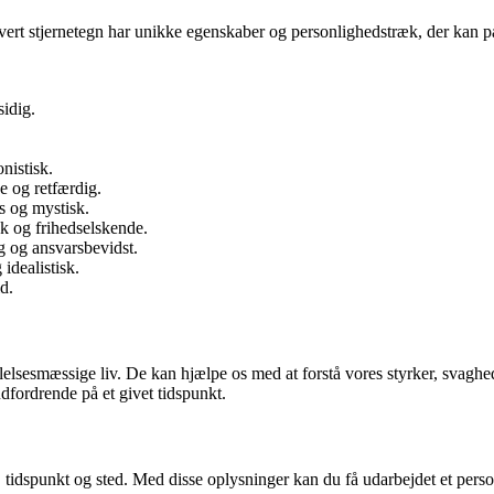
 Hvert stjernetegn har unikke egenskaber og personlighedstræk, der kan p
sidig.
nistisk.
e og retfærdig.
s og mystisk.
sk og frihedselskende.
 og ansvarsbevidst.
idealistisk.
d.
lelsesmæssige liv. De kan hjælpe os med at forstå vores styrker, svagh
dfordrende på et givet tidspunkt.
o, tidspunkt og sted. Med disse oplysninger kan du få udarbejdet et pers