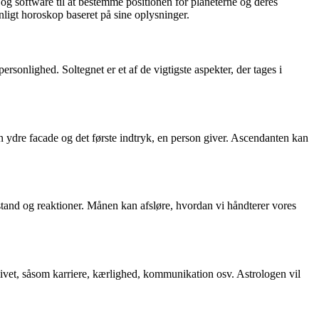
og software til at bestemme positionen for planeterne og deres
ligt horoskop baseret på sine oplysninger.
ersonlighed. Soltegnet er et af de vigtigste aspekter, der tages i
en ydre facade og det første indtryk, en person giver. Ascendanten kan
stand og reaktioner. Månen kan afsløre, hvordan vi håndterer vores
 livet, såsom karriere, kærlighed, kommunikation osv. Astrologen vil