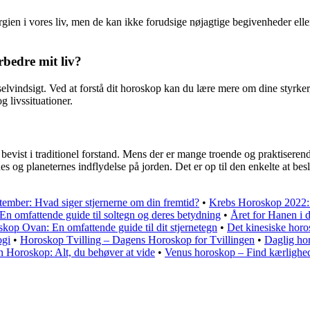
ien i vores liv, men de kan ikke forudsige nøjagtige begivenheder eller
rbedre mit liv?
selvindsigt. Ved at forstå dit horoskop kan du lære mere om dine styrke
g livssituationer.
evist i traditionel forstand. Mens der er mange troende og praktiserende 
es og planeternes indflydelse på jorden. Det er op til den enkelte at beslu
ember: Hvad siger stjernerne om din fremtid?
•
Krebs Horoskop 2022: 
En omfattende guide til soltegn og deres betydning
•
Året for Hanen i 
kop Ovan: En omfattende guide til dit stjernetegn
•
Det kinesiske horo
ogi
•
Horoskop Tvilling – Dagens Horoskop for Tvillingen
•
Daglig ho
gn Horoskop: Alt, du behøver at vide
•
Venus horoskop – Find kærlighed 