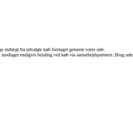
age indtægt fra udvalgte køb foretaget gennem vores side.
odtager muligvis betaling ved køb via samarbejdspartnere. Brug uden ti