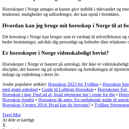
Horoskoper i Norge antages at kunne give indblik i tidevandet og energ
tendenser, muligheder og udfordringer, der kan opstå i fremtiden.
Hvordan kan jeg bruge mit horoskop i Norge til at fo
Dit horoskop i Norge kan bruges som et værktøj til selvrefleksion og 
bedre beslutninger, udvikle dig personligt og forbedre dine relationer o
Er horoskoper i Norge videnskabeligt bevist?
Horoskoper i Norge er baseret på astrologi, der ikke er videnskabeligt b
disciplin, der baserer sig på symbolismen og fortolkningen af ​​stjernern
indsigt og vejledning i deres liv.
Andre populære artikler:
Horoskop 2023 for Tvilling
•
Horoskop Sept
med gratis astrologi
•
Guide til Lufttegn Horoskop
•
Horoskoper Sol: 
Horoskop i dag: Find ud af, hvad stjernerne har i vente for dig
•
Horos
Horoskop Jomfru
•
Horoskop dk astro: En omfattende guide til astrol
Horoskop Vægten 2014: Hvad kan du forvente?
•
Tvilling Stjernete
Travl Mor
At dele er kærligt
X