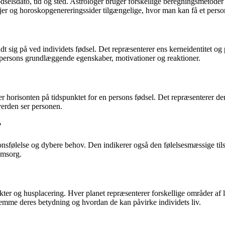
dselsdato, tid og sted. Astrologer bruger forskellige beregningsmetoder 
jer og horoskopgenereringssider tilgængelige, hvor man kan få et person
t sig på ved individets fødsel. Det repræsenterer ens kerneidentitet og p
n persons grundlæggende egenskaber, motivationer og reaktioner.
er horisonten på tidspunktet for en persons fødsel. Det repræsenterer d
verden ser personen.
?
ionsfølelse og dybere behov. Den indikerer også den følelsesmæssige til
omsorg.
ekter og husplacering. Hver planet repræsenterer forskellige områder af
temme deres betydning og hvordan de kan påvirke individets liv.