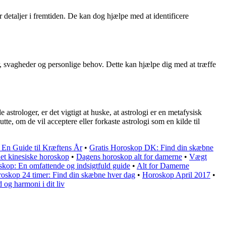
 detaljer i fremtiden. De kan dog hjælpe med at identificere
r, svagheder og personlige behov. Dette kan hjælpe dig med at træffe
astrologer, er det vigtigt at huske, at astrologi er en metafysisk
tte, om de vil acceptere eller forkaste astrologi som en kilde til
En Guide til Kræftens År
•
Gratis Horoskop DK: Find din skæbne
det kinesiske horoskop
•
Dagens horoskop alt for damerne
•
Vægt
skop: En omfattende og indsigtfuld guide
•
Alt for Damerne
roskop 24 timer: Find din skæbne hver dag
•
Horoskop April 2017
•
og harmoni i dit liv