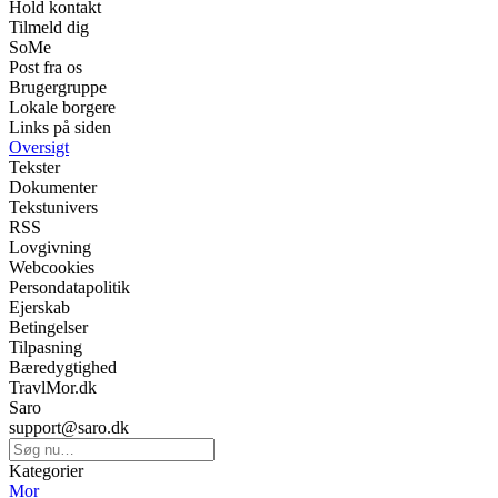
Hold kontakt
Tilmeld dig
SoMe
Post fra os
Brugergruppe
Lokale borgere
Links på siden
Oversigt
Tekster
Dokumenter
Tekstunivers
RSS
Lovgivning
Webcookies
Persondatapolitik
Ejerskab
Betingelser
Tilpasning
Bæredygtighed
TravlMor.dk
Saro
support@saro.dk
Kategorier
Mor