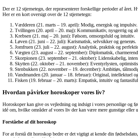
Der er 12 stjernetegn, der repræsenterer forskellige perioder af året.
Her er en kort oversigt over de 12 stjernetegn:
Vædderen (21. marts – 19. april): Modig, energisk og impulsiv.
Tvillingen (20. april – 20. maj): Kommunikativ, nysgerrig og al
Krebsen (21. maj – 20. juni): Følsom, omsorgsfuld og intuitiv.
Løven (21. juni – 22. juli): Karismatisk, selvsikker og generøs.
Jomfruen (23. juli – 22. august): Analytisk, praktisk og perfektio
Vægten (23. august – 22. september): Diplomatisk, charmerend
Skorpionen (23. september – 21. oktober): Lidenskabelig, inten
Skytten (22. oktober – 21. november): Eventyrlysten, optimisti
Stenbukken (22. november – 19. december): Ambitiøs, tålmodig
Vandmanden (20. januar – 18. februar): Original, intellektuel og 
Fisken (19. februar – 20. marts): Empatisk, intuitiv og fantasiful
Hvordan påvirker horoskoper vores liv?
Horoskoper kan give os vejledning og indsigt i vores personlige og fø
idé om, hvilke områder af vores liv der kan være mere gunstige eller u
Forståelse af dit horoskop
For at forstå dit horoskop bedre er det vigtigt at kende din fødselsdat