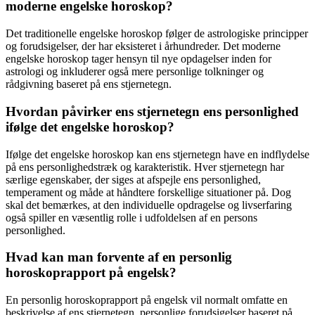
moderne engelske horoskop?
Det traditionelle engelske horoskop følger de astrologiske principper
og forudsigelser, der har eksisteret i århundreder. Det moderne
engelske horoskop tager hensyn til nye opdagelser inden for
astrologi og inkluderer også mere personlige tolkninger og
rådgivning baseret på ens stjernetegn.
Hvordan påvirker ens stjernetegn ens personlighed
ifølge det engelske horoskop?
Ifølge det engelske horoskop kan ens stjernetegn have en indflydelse
på ens personlighedstræk og karakteristik. Hver stjernetegn har
særlige egenskaber, der siges at afspejle ens personlighed,
temperament og måde at håndtere forskellige situationer på. Dog
skal det bemærkes, at den individuelle opdragelse og livserfaring
også spiller en væsentlig rolle i udfoldelsen af en persons
personlighed.
Hvad kan man forvente af en personlig
horoskoprapport på engelsk?
En personlig horoskoprapport på engelsk vil normalt omfatte en
beskrivelse af ens stjernetegn, personlige forudsigelser baseret på