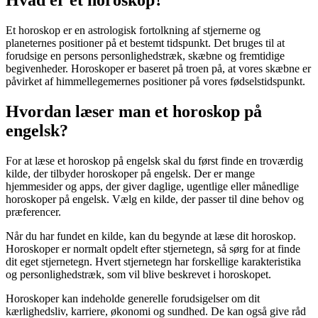
Et horoskop er en astrologisk fortolkning af stjernerne og
planeternes positioner på et bestemt tidspunkt. Det bruges til at
forudsige en persons personlighedstræk, skæbne og fremtidige
begivenheder. Horoskoper er baseret på troen på, at vores skæbne er
påvirket af himmellegemernes positioner på vores fødselstidspunkt.
Hvordan læser man et horoskop på
engelsk?
For at læse et horoskop på engelsk skal du først finde en troværdig
kilde, der tilbyder horoskoper på engelsk. Der er mange
hjemmesider og apps, der giver daglige, ugentlige eller månedlige
horoskoper på engelsk. Vælg en kilde, der passer til dine behov og
præferencer.
Når du har fundet en kilde, kan du begynde at læse dit horoskop.
Horoskoper er normalt opdelt efter stjernetegn, så sørg for at finde
dit eget stjernetegn. Hvert stjernetegn har forskellige karakteristika
og personlighedstræk, som vil blive beskrevet i horoskopet.
Horoskoper kan indeholde generelle forudsigelser om dit
kærlighedsliv, karriere, økonomi og sundhed. De kan også give råd