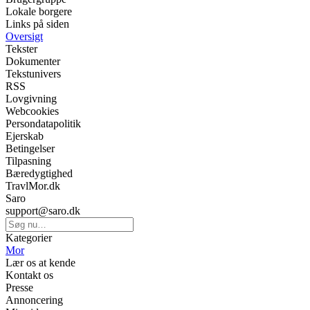
Lokale borgere
Links på siden
Oversigt
Tekster
Dokumenter
Tekstunivers
RSS
Lovgivning
Webcookies
Persondatapolitik
Ejerskab
Betingelser
Tilpasning
Bæredygtighed
TravlMor.dk
Saro
support@saro.dk
Kategorier
Mor
Lær os at kende
Kontakt os
Presse
Annoncering