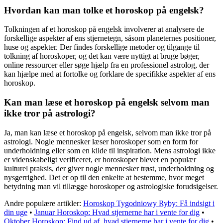
Hvordan kan man tolke et horoskop på engelsk?
Tolkningen af et horoskop på engelsk involverer at analysere de
forskellige aspekter af ens stjernetegn, såsom planeternes positioner,
huse og aspekter. Der findes forskellige metoder og tilgange til
tolkning af horoskoper, og det kan være nyttigt at bruge bøger,
online ressourcer eller søge hjælp fra en professionel astrolog, der
kan hjælpe med at fortolke og forklare de specifikke aspekter af ens
horoskop.
Kan man læse et horoskop på engelsk selvom man
ikke tror på astrologi?
Ja, man kan læse et horoskop på engelsk, selvom man ikke tror på
astrologi. Nogle mennesker læser horoskoper som en form for
underholdning eller som en kilde til inspiration. Mens astrologi ikke
er videnskabeligt verificeret, er horoskoper blevet en populær
kulturel praksis, der giver nogle mennesker trøst, underholdning og
nysgerrighed. Det er op til den enkelte at bestemme, hvor meget
betydning man vil tillægge horoskoper og astrologiske forudsigelser.
Andre populære artikler:
Horoskop Tygodniowy Ryby: Få indsigt i
din uge
•
Januar Horoskop: Hvad stjernerne har i vente for dig
•
Oktober Horoskop: Find ud af, hvad stjernerne har i vente for dig
•