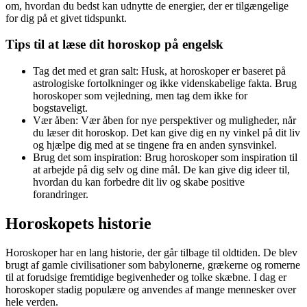
om, hvordan du bedst kan udnytte de energier, der er tilgængelige
for dig på et givet tidspunkt.
Tips til at læse dit horoskop på engelsk
Tag det med et gran salt: Husk, at horoskoper er baseret på
astrologiske fortolkninger og ikke videnskabelige fakta. Brug
horoskoper som vejledning, men tag dem ikke for
bogstaveligt.
Vær åben: Vær åben for nye perspektiver og muligheder, når
du læser dit horoskop. Det kan give dig en ny vinkel på dit liv
og hjælpe dig med at se tingene fra en anden synsvinkel.
Brug det som inspiration: Brug horoskoper som inspiration til
at arbejde på dig selv og dine mål. De kan give dig ideer til,
hvordan du kan forbedre dit liv og skabe positive
forandringer.
Horoskopets historie
Horoskoper har en lang historie, der går tilbage til oldtiden. De blev
brugt af gamle civilisationer som babylonerne, grækerne og romerne
til at forudsige fremtidige begivenheder og tolke skæbne. I dag er
horoskoper stadig populære og anvendes af mange mennesker over
hele verden.