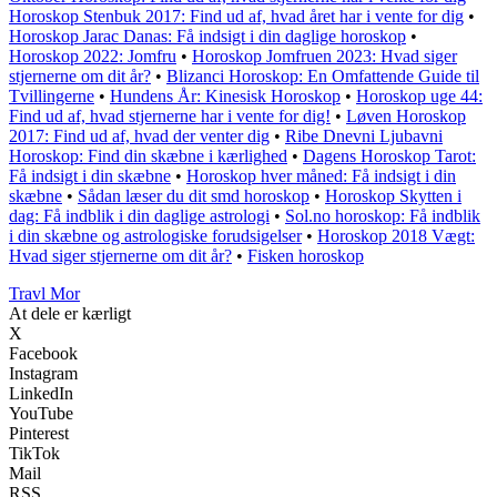
Horoskop Stenbuk 2017: Find ud af, hvad året har i vente for dig
•
Horoskop Jarac Danas: Få indsigt i din daglige horoskop
•
Horoskop 2022: Jomfru
•
Horoskop Jomfruen 2023: Hvad siger
stjernerne om dit år?
•
Blizanci Horoskop: En Omfattende Guide til
Tvillingerne
•
Hundens År: Kinesisk Horoskop
•
Horoskop uge 44:
Find ud af, hvad stjernerne har i vente for dig!
•
Løven Horoskop
2017: Find ud af, hvad der venter dig
•
Ribe Dnevni Ljubavni
Horoskop: Find din skæbne i kærlighed
•
Dagens Horoskop Tarot:
Få indsigt i din skæbne
•
Horoskop hver måned: Få indsigt i din
skæbne
•
Sådan læser du dit smd horoskop
•
Horoskop Skytten i
dag: Få indblik i din daglige astrologi
•
Sol.no horoskop: Få indblik
i din skæbne og astrologiske forudsigelser
•
Horoskop 2018 Vægt:
Hvad siger stjernerne om dit år?
•
Fisken horoskop
Travl Mor
At dele er kærligt
X
Facebook
Instagram
LinkedIn
YouTube
Pinterest
TikTok
Mail
RSS