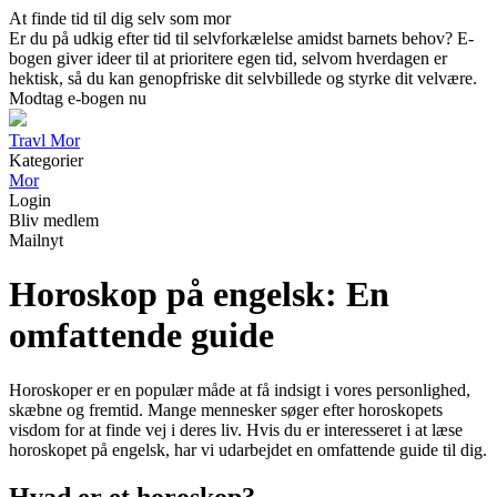
At finde tid til dig selv som mor
Er du på udkig efter tid til selvforkælelse amidst barnets behov? E-
bogen giver ideer til at prioritere egen tid, selvom hverdagen er
hektisk, så du kan genopfriske dit selvbillede og styrke dit velvære.
Modtag e-bogen nu
Travl Mor
Kategorier
Mor
Login
Bliv medlem
Mailnyt
Horoskop på engelsk: En
omfattende guide
Horoskoper er en populær måde at få indsigt i vores personlighed,
skæbne og fremtid. Mange mennesker søger efter horoskopets
visdom for at finde vej i deres liv. Hvis du er interesseret i at læse
horoskopet på engelsk, har vi udarbejdet en omfattende guide til dig.
Hvad er et horoskop?