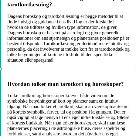
tarotkortlæsning?
Dagens horoskop og tarotkortlæsning er begge metoder til at
finde indsigt og guidance i ens liv. Dog er der forskelle i,
hvordan de udføres og hvilken type information, de giver.
Dagens horoskop er baseret på astrologi og giver generelle
informationer om ens stjernetegn og planeternes positioner på et
bestemt tidspunkt. Tarotkortlæsning er derimod mere intuitiv og
personlig, da det involverer at trække kort fra et tarotkortdæk og
tolke betydningen af kortene i forhold til den specifikke
situation eller spørgsmål.
Hvordan tolker man tarotkort og horoskoper?
Tolke tarotkort og horoskoper kræver både viden om de
symbolske betydninger af kort og planeter samt en intuitiv
tilgang. Når man tolker et tarotkort, skal man være opmærksom
på kortets symbolik, farver, tal og position i lægningen. Det er
også vigtigt at tage hensyn til ens eget indre forståelse og følelse
af kortets budskab. Når man tolker horoskoper, skal man læse
planeternes placering i de astrologiske huse, deres aspekter og
forbindelser, samt analysere hvordan det påvirker ens eget