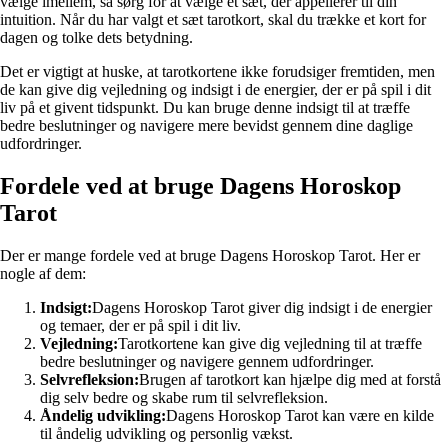
vælge imellem, så sørg for at vælge et sæt, der appellerer til din
intuition. Når du har valgt et sæt tarotkort, skal du trække et kort for
dagen og tolke dets betydning.
Det er vigtigt at huske, at tarotkortene ikke forudsiger fremtiden, men
de kan give dig vejledning og indsigt i de energier, der er på spil i dit
liv på et givent tidspunkt. Du kan bruge denne indsigt til at træffe
bedre beslutninger og navigere mere bevidst gennem dine daglige
udfordringer.
Fordele ved at bruge Dagens Horoskop
Tarot
Der er mange fordele ved at bruge Dagens Horoskop Tarot. Her er
nogle af dem:
Indsigt:
Dagens Horoskop Tarot giver dig indsigt i de energier
og temaer, der er på spil i dit liv.
Vejledning:
Tarotkortene kan give dig vejledning til at træffe
bedre beslutninger og navigere gennem udfordringer.
Selvrefleksion:
Brugen af tarotkort kan hjælpe dig med at forstå
dig selv bedre og skabe rum til selvrefleksion.
Åndelig udvikling:
Dagens Horoskop Tarot kan være en kilde
til åndelig udvikling og personlig vækst.