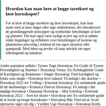
Hvordan kan man lære at lægge tarotkort og
læse horoskoper?
For at lære at lægge tarotkort og læse horoskoper, kan man
starte med at læse bøger eller tage onlinekurser, der introducerer
de grundlæggende principper og symbolske betydninger af kort
og planeter. Det kan også være nyttigt at øve sig ved at udføre
enkle lægninger og reflektere over betydningen af kortene og
planeternes placering i relation til ens egen situation eller
spørgsmål. Med tiden og øvelse vil man udvikle sin egen
tolkningsstil og intuition.
Andre populære artikler:
Tyrens Tegn Horoskop: En Guide til Tyrens
Personlighed og Skæbne
•
Horoskop Venus: En Dybdegående Guide
til Kærlighed og Relationer
•
Single Horoskop: Find kærlighed og
lykke som single
•
Horoskop hver måned: Få indsigt i din skæbne
•
Horoskop 2022 for Tvilling
•
Kinesisk horoskop: En omfattende guide
til dit skæbnetegn
•
Krstarica Dnevni Horoskop: Få indsigt i din
daglige horoskop
•
Danasnji Horoskop – Moj Astrolog
•
Kinesisk
horoskop 2022 – Året for oksen
•
Horoskop net: En omfattende guide
til at forstå og bruge horoskoper
•
Horoskop Bik: Find ud af, hvad
stjernerne siger om dig
•
Vædder Uge Horoskop
•
Horoskop Krebs