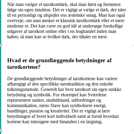
Når man vælger et tarotkortdæk, skal man først og fremmest
følge sin egen intuition. Det er vigtigt at vælge et dæk, der taler
til en personligt og afspejler ens æstetiske smag. Man kan også
overveje, om man ønsker et klassisk tarotkortdæk eller et mere
moderne et. Det kan være en god idé at undersøge forskellige
udgaver af tarotkort online eller i en boghandel inden man
køber, så man kan se hvilket dæk, der tiltaler en mest.
Hvad er de grundlæggende betydninger af
tarotkortene?
De grundlæggende betydninger af tarotkortene kan variere
afhængigt af den specifikke tarottradition og den enkelte
tolkningsmetode. Generelt har hver tarotkort sin egen unikke
betydning og symbolik. For eksempel kan Sværdene
repræsentere tanker, sindstilstand, udfordringer og
kommunikation, mens Stave kan symbolisere energi,
handlinger, passion og kreativitet. Det er vigtigt at lære
betydningen af hvert kort individuelt samt at forstå hvordan
kortene kan interagere med hinanden i en lægning.