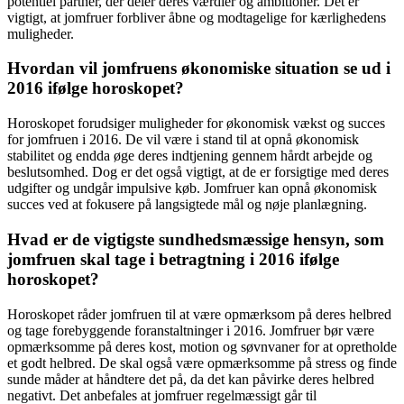
potentiel partner, der deler deres værdier og ambitioner. Det er
vigtigt, at jomfruer forbliver åbne og modtagelige for kærlighedens
muligheder.
Hvordan vil jomfruens økonomiske situation se ud i
2016 ifølge horoskopet?
Horoskopet forudsiger muligheder for økonomisk vækst og succes
for jomfruen i 2016. De vil være i stand til at opnå økonomisk
stabilitet og endda øge deres indtjening gennem hårdt arbejde og
beslutsomhed. Dog er det også vigtigt, at de er forsigtige med deres
udgifter og undgår impulsive køb. Jomfruer kan opnå økonomisk
succes ved at fokusere på langsigtede mål og nøje planlægning.
Hvad er de vigtigste sundhedsmæssige hensyn, som
jomfruen skal tage i betragtning i 2016 ifølge
horoskopet?
Horoskopet råder jomfruen til at være opmærksom på deres helbred
og tage forebyggende foranstaltninger i 2016. Jomfruer bør være
opmærksomme på deres kost, motion og søvnvaner for at opretholde
et godt helbred. De skal også være opmærksomme på stress og finde
sunde måder at håndtere det på, da det kan påvirke deres helbred
negativt. Det anbefales at jomfruer regelmæssigt går til