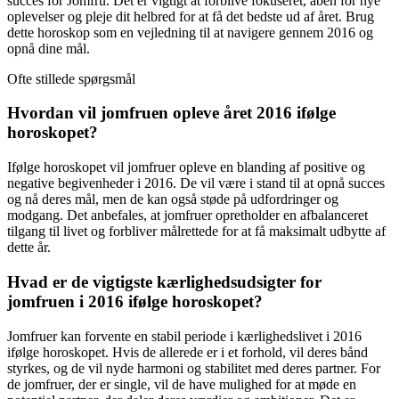
succes for Jomfru. Det er vigtigt at forblive fokuseret, åben for nye
oplevelser og pleje dit helbred for at få det bedste ud af året. Brug
dette horoskop som en vejledning til at navigere gennem 2016 og
opnå dine mål.
Ofte stillede spørgsmål
Hvordan vil jomfruen opleve året 2016 ifølge
horoskopet?
Ifølge horoskopet vil jomfruer opleve en blanding af positive og
negative begivenheder i 2016. De vil være i stand til at opnå succes
og nå deres mål, men de kan også støde på udfordringer og
modgang. Det anbefales, at jomfruer opretholder en afbalanceret
tilgang til livet og forbliver målrettede for at få maksimalt udbytte af
dette år.
Hvad er de vigtigste kærlighedsudsigter for
jomfruen i 2016 ifølge horoskopet?
Jomfruer kan forvente en stabil periode i kærlighedslivet i 2016
ifølge horoskopet. Hvis de allerede er i et forhold, vil deres bånd
styrkes, og de vil nyde harmoni og stabilitet med deres partner. For
de jomfruer, der er single, vil de have mulighed for at møde en