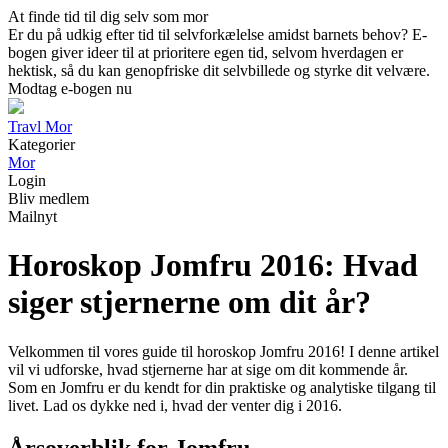
At finde tid til dig selv som mor
Er du på udkig efter tid til selvforkælelse amidst barnets behov? E-
bogen giver ideer til at prioritere egen tid, selvom hverdagen er
hektisk, så du kan genopfriske dit selvbillede og styrke dit velvære.
Modtag e-bogen nu
Travl Mor
Kategorier
Mor
Login
Bliv medlem
Mailnyt
Horoskop Jomfru 2016: Hvad
siger stjernerne om dit år?
Velkommen til vores guide til horoskop Jomfru 2016! I denne artikel
vil vi udforske, hvad stjernerne har at sige om dit kommende år.
Som en Jomfru er du kendt for din praktiske og analytiske tilgang til
livet. Lad os dykke ned i, hvad der venter dig i 2016.
Årsoverblik for Jomfru