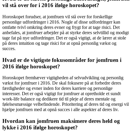
vil stå over for i 2016 ifølge horoskopet?
Horoskopet forudser, at jomfruen vil stå over for forskellige
personlige udfordringer i 2016. Nogle af disse udfordringer kan
omfatte tvivl omkring deres evner og frygt for at tage risici. Det
anbefales, at jomfruer arbejder på at styrke deres selvtillid og modigt
tage fat på nye udfordringer. Det er også vigtigt, at de lærer at stole
på deres intuition og tage risici for at opnå personlig vækst og
succes.
Hvad er de vigtigste fokusområder for jomfruen i
2016 ifølge horoskopet?
Horoskopet fremhæver vigtigheden af ​​selvudvikling og personlig
vækst for jomfruer i 2016. De skal fokusere på at forbedre deres
færdigheder og evner inden for deres karriere og personlige
interesser. Det er også vigtigt for jomfruer at opretholde et sundt
work-life balance og dedikere tid til pleje af deres mentale og
følelsesmæssige velbefindende. Prioritering af deres tid og energi vil
hjælpe jomfruen med at opnå succes i alle aspekter af deres liv.
Hvordan kan jomfruen maksimere deres held og
lykke i 2016 ifølge horoskopet?