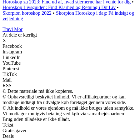
Horoskop za 2023: Find ud af, hvad stjernerne har i vente for dig
•
Horoskop Livsguiden: Find Klarhed og Retning i Dit Liv
•
Skorpion horoskop 2022
•
Skorpion Horoskop i dag: Få indsigt og
vejledning
Travl Mor
At dele er kærligt
X
Facebook
Instagram
LinkedIn
YouTube
Pinterest
TikTok
Mail
RSS
© Dette materiale må ikke kopieres.
© Ophavsretligt beskyttet indhold. Vi er affiliatepartner og kan
modtage indtægt fra udvalgte køb foretaget gennem vores side.
© Alt indhold er vores ejendom og må ikke bruges uden samtykke.
Vi modtager muligvis betaling ved køb via samarbejdspartnere.
Brug uden tilladelse er ikke tilladt.
Tekst
Gratis gaver
Deals