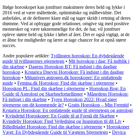
Ifølge horoskopet kan jomfruer maksimere deres held og lykke i
2016 ved at være målrettede, optimistiske og målbevidste. Det
anbefales, at de definerer klare mål og tager skridt i retning af deres
drømme. Ved at opbygge gode relationer, omgive sig med positive
mennesker og være taknemmelige for det, de har, vil jomfruer
opleve større held og lykke i løbet af året. Det er også vigtigt, at de
er åbne for muligheder og lærer at tage chancer for at opnå større
succes.
Andre populære artikler:
Tvillingen horoskop: En dybdegående
guide til tvillingernes stjernetegn
•
Mit horoskop i dag: Få indblik i
din skæbne
•
Dagens Horoskop BT: Få indsigt i din daglige
horoskop
•
Krstarica Dnevni Horoskop: Få indsigt i din daglige
horoskop
•
Mitunivers østrogen.dk horoskoper: En omfattende
guide
•
Femina.dk Horoskop: Find din skæbne i stjernerne
•
Horoskop PL: Find din skæbne i stjernerne
•
Horoskop Bog: En
Guide til Astrologi og Skæbnefortællinger
•
Månedens Horoskop:
Få indsigt i din skæbne
•
Tyren Horoskop 2022: Hvad siger
stjernerne om dit kommende år?
•
Gratis Horoskop – Min Fremtid
•
Krstarica Horoskop: En omfattende guide til stjernetegn og astrologi
•
Kvindetid Horoskoper: En Guide til at Forstå dit Skæbne
•
Kvindeliv Horoskop: Find Vejledning og Inspiration til dit Liv
•
Billedbladet Horoskop: Find din skæbne i stjernerne
•
Horoskoper
Vægt: En Dybdegående Guide til Vægtens Stjernetegn
•
Devica