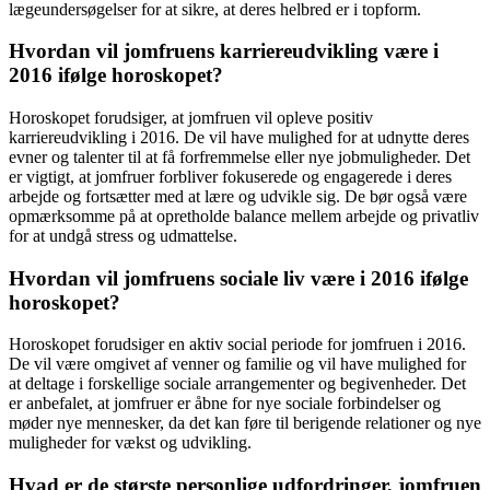
lægeundersøgelser for at sikre, at deres helbred er i topform.
Hvordan vil jomfruens karriereudvikling være i
2016 ifølge horoskopet?
Horoskopet forudsiger, at jomfruen vil opleve positiv
karriereudvikling i 2016. De vil have mulighed for at udnytte deres
evner og talenter til at få forfremmelse eller nye jobmuligheder. Det
er vigtigt, at jomfruer forbliver fokuserede og engagerede i deres
arbejde og fortsætter med at lære og udvikle sig. De bør også være
opmærksomme på at opretholde balance mellem arbejde og privatliv
for at undgå stress og udmattelse.
Hvordan vil jomfruens sociale liv være i 2016 ifølge
horoskopet?
Horoskopet forudsiger en aktiv social periode for jomfruen i 2016.
De vil være omgivet af venner og familie og vil have mulighed for
at deltage i forskellige sociale arrangementer og begivenheder. Det
er anbefalet, at jomfruer er åbne for nye sociale forbindelser og
møder nye mennesker, da det kan føre til berigende relationer og nye
muligheder for vækst og udvikling.
Hvad er de største personlige udfordringer, jomfruen