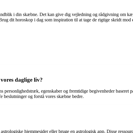
ndblik i din skæbne. Det kan give dig vejledning og rådgivning om kær
v. Brug dit horoskop i dag som inspiration til at tage de rigtige skridt mo
vores daglige liv?
sons personlighedstræk, egenskaber og fremtidige begivenheder baseret p
ffe beslutninger og forstå vores skæbne bedre.
 astrologiske hjemmesider eller bruge en astrologisk app. Disse ressourc