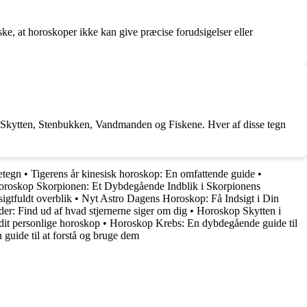
ke, at horoskoper ikke kan give præcise forudsigelser eller
 Skytten, Stenbukken, Vandmanden og Fiskene. Hver af disse tegn
etegn
•
Tigerens år kinesisk horoskop: En omfattende guide
•
roskop Skorpionen: Et Dybdegående Indblik i Skorpionens
gtfuldt overblik
•
Nyt Astro Dagens Horoskop: Få Indsigt i Din
: Find ud af hvad stjernerne siger om dig
•
Horoskop Skytten i
dit personlige horoskop
•
Horoskop Krebs: En dybdegående guide til
guide til at forstå og bruge dem