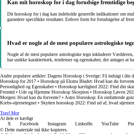
Kan mit horoskop for i dag forudsige fremtidige b
Dit horoskop for i dag kan indeholde generelle indikationer om muli
garantere specifikke resultater. Enhver form for forudsigelse af fre
Hvad er nogle af de mest populære astrologiske teg
Nogle af de mest populære astrologiske tegn inkluderer Vædderen
har unikke karaktertræk, tendenser og egenskaber, der antages at h
Andre populære artikler:
Dagens Horoskop i Sverige: Få indsigt i din 
Horoskop for 2017
•
Horoskop på Ekstra Bladet: Hvad kan du forvent
Personlighed og Egenskaber
•
Horoskop kærlighed 2022: Find din skæ
Fremtid
•
Ude og Hjemme Horoskop Skorpion
•
Horoskop Løven 2023
Morgen: Hvad kan du forvente?
•
Astro Horoskop: En omfattende guide 
Krebs-stjernetegnet
•
Skytten horoskop 2022: Find ud af, hvad stjernern
Travl Mor
At dele er kærligt
X
Facebook
Instagram
LinkedIn
YouTube
Pin
© Dette materiale må ikke kopieres.