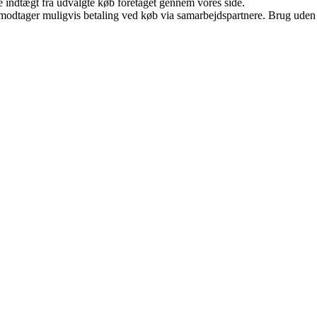
e indtægt fra udvalgte køb foretaget gennem vores side.
tager muligvis betaling ved køb via samarbejdspartnere. Brug uden till