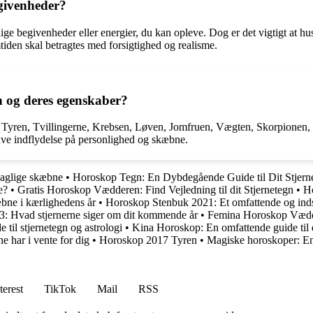
egivenheder?
ge begivenheder eller energier, du kan opleve. Dog er det vigtigt at hus
mtiden skal betragtes med forsigtighed og realisme.
n og deres egenskaber?
, Tyren, Tvillingerne, Krebsen, Løven, Jomfruen, Vægten, Skorpionen,
ave indflydelse på personlighed og skæbne.
daglige skæbne
•
Horoskop Tegn: En Dybdegående Guide til Dit Stjern
e?
•
Gratis Horoskop Vædderen: Find Vejledning til dit Stjernetegn
•
Ho
bne i kærlighedens år
•
Horoskop Stenbuk 2021: Et omfattende og indsi
: Hvad stjernerne siger om dit kommende år
•
Femina Horoskop Vædder
til stjernetegn og astrologi
•
Kina Horoskop: En omfattende guide til 
e har i vente for dig
•
Horoskop 2017 Tyren
•
Magiske horoskoper: En 
terest
TikTok
Mail
RSS