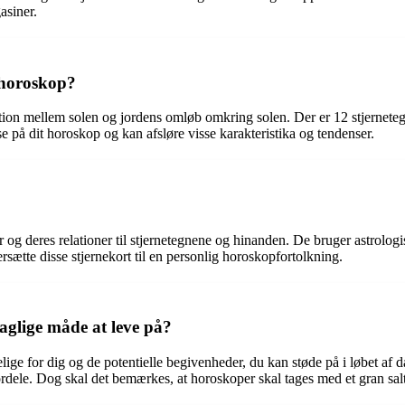
asiner.
 horoskop?
osition mellem solen og jordens omløb omkring solen. Der er 12 stjernet
se på dit horoskop og kan afsløre visse karakteristika og tendenser.
 og deres relationer til stjernetegnene og hinanden. De bruger astrologi
rsætte disse stjernekort til en personlig horoskopfortolkning.
glige måde at leve på?
elige for dig og de potentielle begivenheder, du kan støde på i løbet af 
ordele. Dog skal det bemærkes, at horoskoper skal tages med et gran sal