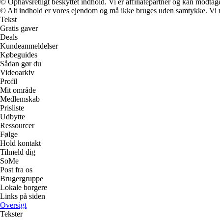
© Ophavsretligt beskyttet indhold. Vi er affiliatepartner og kan modtag
© Alt indhold er vores ejendom og må ikke bruges uden samtykke. Vi mod
Tekst
Gratis gaver
Deals
Kundeanmeldelser
Købeguides
Sådan gør du
Videoarkiv
Profil
Mit område
Medlemskab
Prisliste
Udbytte
Ressourcer
Følge
Hold kontakt
Tilmeld dig
SoMe
Post fra os
Brugergruppe
Lokale borgere
Links på siden
Oversigt
Tekster