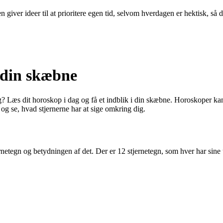
 giver ideer til at prioritere egen tid, selvom hverdagen er hektisk, så 
i din skæbne
g? Læs dit horoskop i dag og få et indblik i din skæbne. Horoskoper kan g
og se, hvad stjernerne har at sige omkring dig.
jernetegn og betydningen af det. Der er 12 stjernetegn, som hver har sine