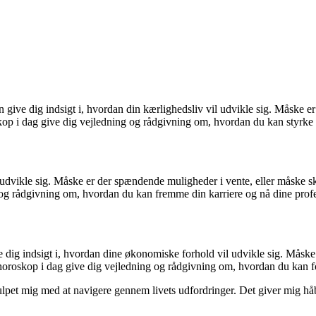
n give dig indsigt i, hvordan din kærlighedsliv vil udvikle sig. Måske er
kop i dag give dig vejledning og rådgivning om, hvordan du kan styrke 
il udvikle sig. Måske er der spændende muligheder i vente, eller måske 
og rådgivning om, hvordan du kan fremme din karriere og nå dine profe
ve dig indsigt i, hvordan dine økonomiske forhold vil udvikle sig. Måsk
t horoskop i dag give dig vejledning og rådgivning om, hvordan du kan 
lpet mig med at navigere gennem livets udfordringer. Det giver mig håb o