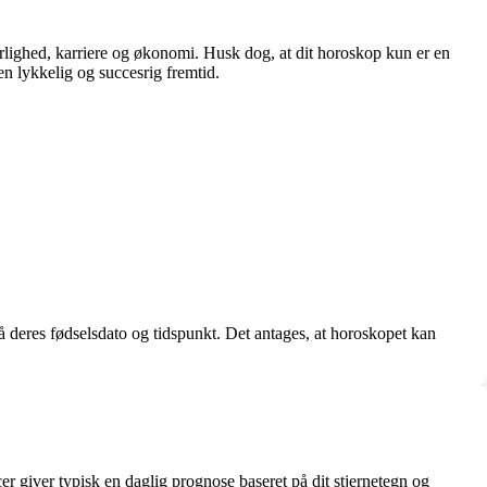
lighed, karriere og økonomi. Husk dog, at dit horoskop kun er en
d en lykkelig og succesrig fremtid.
å deres fødselsdato og tidspunkt. Det antages, at horoskopet kan
er giver typisk en daglig prognose baseret på dit stjernetegn og