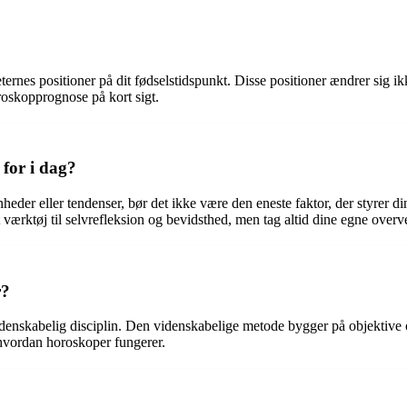
ternes positioner på dit fødselstidspunkt. Disse positioner ændrer sig i
roskopprognose på kort sigt.
 for i dag?
r eller tendenser, bør det ikke være den eneste faktor, der styrer dine b
ærktøj til selvrefleksion og bevidsthed, men tag altid dine egne overvej
r?
denskabelig disciplin. Den videnskabelige metode bygger på objektive ob
 hvordan horoskoper fungerer.