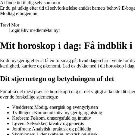
At finde tid til dig selv som mor
Er du på udkig efter tid til selvforkælelse amidst barnets behov? E-bogen
Modtag e-bogen nu
Travl Mor
Login
Bliv medlem
Mailnyt
Mit horoskop i dag: Få indblik 
Er du nysgerrig efter at få en forsmag på, hvad dagen har i vente for di
kærlighed, karriere og økonomi. Lad os dykke ned i dit horoskop i dag 
Dit stjernetegn og betydningen af det
For at få det mest præcise horoskop i dag er det vigtigt at kende dit st
over de forskellige stjernetegn:
Vædderen: Modig, energisk og eventyrlysten
Tvillingen: Kommunikativ, nysgerrig og alsidig
Krebsen: Følsom, omsorgsfuld og intuitiv
Løven: Selvsikker, kreativ og generøs
Jomfruen: Analytisk, praktisk og pålidelig
Skorpionen: Lidenskabelig, mystisk og stærk