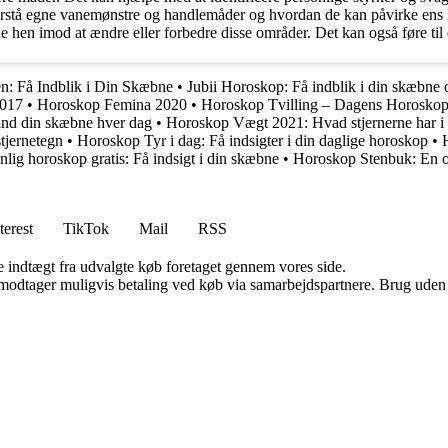
rstå egne vanemønstre og handlemåder og hvordan de kan påvirke ens li
de hen imod at ændre eller forbedre disse områder. Det kan også føre til 
n: Få Indblik i Din Skæbne
•
Jubii Horoskop: Få indblik i din skæbne o
2017
•
Horoskop Femina 2020
•
Horoskop Tvilling – Dagens Horoskop 
ind din skæbne hver dag
•
Horoskop Vægt 2021: Hvad stjernerne har i 
stjernetegn
•
Horoskop Tyr i dag: Få indsigter i din daglige horoskop
•
nlig horoskop gratis: Få indsigt i din skæbne
•
Horoskop Stenbuk: En om
terest
TikTok
Mail
RSS
e indtægt fra udvalgte køb foretaget gennem vores side.
tager muligvis betaling ved køb via samarbejdspartnere. Brug uden till