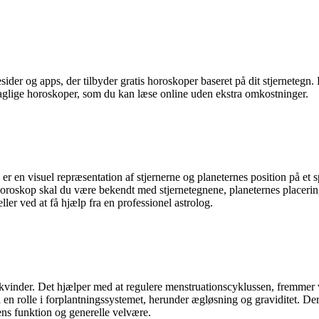
ider og apps, der tilbyder gratis horoskoper baseret på dit stjernetegn.
daglige horoskoper, som du kan læse online uden ekstra omkostninger.
er en visuel repræsentation af stjernerne og planeternes position på et 
t horoskop skal du være bekendt med stjernetegnene, planeternes placer
ller ved at få hjælp fra en professionel astrolog.
hos kvinder. Det hjælper med at regulere menstruationscyklussen, fremme
å en rolle i forplantningssystemet, herunder ægløsning og graviditet. De
ens funktion og generelle velvære.