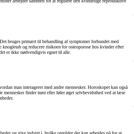
ormoner arbejder sammen for at regulere den kvindelige reproduktive
 Det bruges primært til behandling af symptomer forbundet med
 knogletab og reducere risikoen for osteoporose hos kvinder efter
et er ikke nødvendigvis egnet til alle.
å, hvordan man interagerer med andre mennesker. Horoskopet kan også
e mennesker finder trøst eller føler øget selvbevidsthed ved at læse
enheder.
eder og give indsigt i, hvilke områder der kan arbejdes på for at