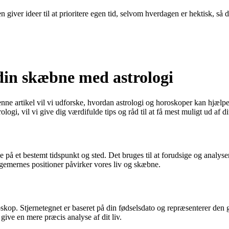
 giver ideer til at prioritere egen tid, selvom hverdagen er hektisk, så 
din skæbne med astrologi
nne artikel vil vi udforske, hvordan astrologi og horoskoper kan hjælpe
logi, vil vi give dig værdifulde tips og råd til at få mest muligt ud af d
rne på et bestemt tidspunkt og sted. Det bruges til at forudsige og analy
egemernes positioner påvirker vores liv og skæbne.
kop. Stjernetegnet er baseret på din fødselsdato og repræsenterer den g
 give en mere præcis analyse af dit liv.