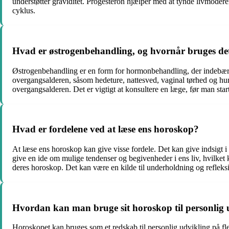
understøtter graviditet. Progesteron hjælper med at tynde livmodere
cyklus.
Hvad er østrogenbehandling, og hvornår bruges de
Østrogenbehandling er en form for hormonbehandling, der indebære
overgangsalderen, såsom hedeture, nattesved, vaginal tørhed og hu
overgangsalderen. Det er vigtigt at konsultere en læge, før man start
Hvad er fordelene ved at læse ens horoskop?
At læse ens horoskop kan give visse fordele. Det kan give indsigt
give en ide om mulige tendenser og begivenheder i ens liv, hvilket 
deres horoskop. Det kan være en kilde til underholdning og refleks
Hvordan kan man bruge sit horoskop til personlig 
Horoskopet kan bruges som et redskab til personlig udvikling på fle