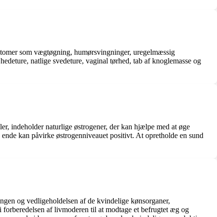
symptomer som vægtøgning, humørsvingninger, uregelmæssig
hedeture, natlige svedeture, vaginal tørhed, tab af knoglemasse og
er, indeholder naturlige østrogener, der kan hjælpe med at øge
e ende kan påvirke østrogenniveauet positivt. At opretholde en sund
ingen og vedligeholdelsen af de kvindelige kønsorganer,
i forberedelsen af livmoderen til at modtage et befrugtet æg og