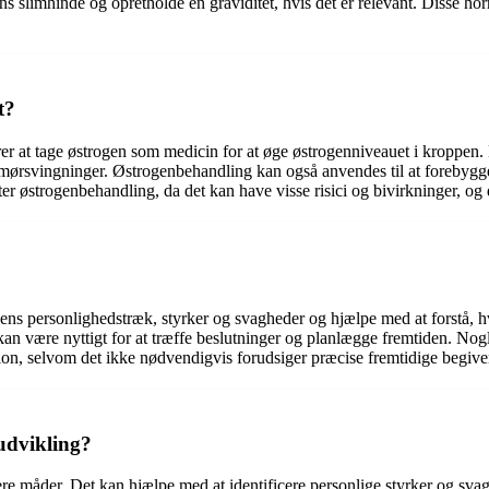
ns slimhinde og opretholde en graviditet, hvis det er relevant. Disse h
t?
r at tage østrogen som medicin for at øge østrogenniveauet i kroppen.
mørsvingninger. Østrogenbehandling kan også anvendes til at forebygge
er østrogenbehandling, da det kan have visse risici og bivirkninger, og d
 i ens personlighedstræk, styrker og svagheder og hjælpe med at forst
kan være nyttigt for at træffe beslutninger og planlægge fremtiden. Nogl
ion, selvom det ikke nødvendigvis forudsiger præcise fremtidige begiv
udvikling?
re måder. Det kan hjælpe med at identificere personlige styrker og svagh