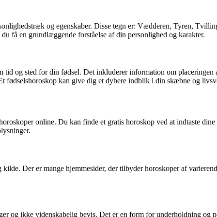
 personlighedstræk og egenskaber. Disse tegn er: Vædderen, Tyren, Tvil
du få en grundlæggende forståelse af din personlighed og karakter.
id og sted for din fødsel. Det inkluderer information om placeringen af 
 Et fødselshoroskop kan give dig et dybere indblik i din skæbne og livsv
horoskoper online. Du kan finde et gratis horoskop ved at indtaste dine 
lysninger.
ig kilde. Der er mange hjemmesider, der tilbyder horoskoper af varierende
ninger og ikke videnskabelig bevis. Det er en form for underholdning og 