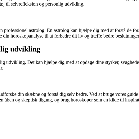
j til selvrefleksion og personlig udvikling.
 en professionel astrolog. En astrolog kan hjælpe dig med at forstå de for
in horoskopanalyse til at forbedre dit liv og træffe bedre beslutninger
lig udvikling
lig udvikling. Det kan hjælpe dig med at opdage dine styrker, svagheder
r.
orske din skæbne og forstå dig selv bedre. Ved at bruge vores guide o
en åben og skeptisk tilgang, og brug horoskoper som en kilde til inspirat