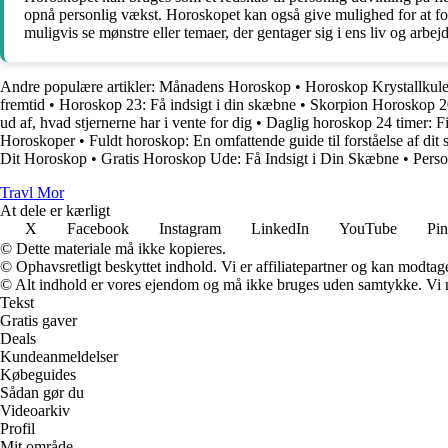
opnå personlig vækst. Horoskopet kan også give mulighed for at fo
muligvis se mønstre eller temaer, der gentager sig i ens liv og arbej
Andre populære artikler:
Månadens Horoskop
•
Horoskop Krystallkule
fremtid
•
Horoskop 23: Få indsigt i din skæbne
•
Skorpion Horoskop 
ud af, hvad stjernerne har i vente for dig
•
Daglig horoskop 24 timer: F
Horoskoper
•
Fuldt horoskop: En omfattende guide til forståelse af dit 
Dit Horoskop
•
Gratis Horoskop Ude: Få Indsigt i Din Skæbne
•
Perso
Travl Mor
At dele er kærligt
X
Facebook
Instagram
LinkedIn
YouTube
Pin
© Dette materiale må ikke kopieres.
© Ophavsretligt beskyttet indhold. Vi er affiliatepartner og kan modtag
© Alt indhold er vores ejendom og må ikke bruges uden samtykke. Vi mod
Tekst
Gratis gaver
Deals
Kundeanmeldelser
Købeguides
Sådan gør du
Videoarkiv
Profil
Mit område