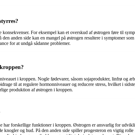
styrres?
lige konsekvenser. For eksempel kan et overskud af østrogen føre til 
På den anden side kan en mangel på østrogen resultere i symptomer som 
alance for at undgå sådanne problemer.
 kroppen?
niveauet i kroppen. Nogle fødevarer, såsom sojaprodukter, linfrø og æbl
rage til at regulere hormonniveauer og reducere stress, hvilket i sidst
rlige produktion af østrogen i kroppen.
?
har forskellige funktioner i kroppen. Østrogen er ansvarlig for udvikl
 knogler og hud. På den anden side spiller progesteron en vigtig rolle 