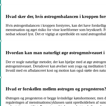
Hvad sker der, hvis østrogenbalancen i kroppen for
Hvis østrogenbalancen i kroppen forstyrres, kan det have forskel
menstruation og øget risiko for visse kræftformer som brystkræft. 
nedsat seksuel lyst. Det er vigtigt at opretholde en sund østrogenb
Hvordan kan man naturligt øge østrogenniveauet i
Der er nogle naturlige metoder, der kan hjælpe med at øge østrogen
østrogenniveauet. Derudover kan øvelser som yoga og meditation bid
livsstil med en afbalanceret kost og motion kan også støtte den natu
Hvad er forskellen mellem østrogen og progesteron
Østrogen og progesteron er begge kvindelige kønshormoner, men de 
reguleringen af menstruationscyklussen samt opretholdelsen af sunde