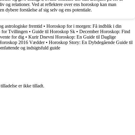
v og relationer. Ved at reflektere over ens horoskop kan man
en dybere forståelse af sig selv og ens potentiale.
g astrologiske fremtid
•
Horoskop for i morgen: Få indblik i din
for Tvillingen
•
Guide til Horoskop Sk
•
December Horoskop: Find
vente for dig
•
Kurir Dnevni Horoskop: En Guide til Daglige
Horoskop 2016 Vædder
•
Horoskop Story: En Dybdegående Guide til
fattende og indsigtsfuld guide
adelse er ikke tilladt.