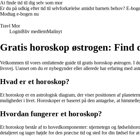
At finde tid til dig selv som mor
Er du på udkig efter tid til selvforkælelse amidst barnets behov? E-bogen
Modtag e-bogen nu
Travl Mor
Login
Bliv medlem
Mailnyt
Gratis horoskop østrogen: Find 
Velkommen til vores omfattende guide til gratis horoskop østrogen. I de
livsvej. Uanset om du er nybegynder eller allerede har erfaring med astro
Hvad er et horoskop?
Et horoskop er en astrologisk diagram, der viser positionen af ​​planete
muligheder i livet. Horoskoper er baseret på den antagelse, at himmell
Hvordan fungerer et horoskop?
Et horoskop består af to hovedkomponenter: stjernetegn og fødselshoros
detaljeret og tager højde for den præcise tid og sted for din fødsel for at