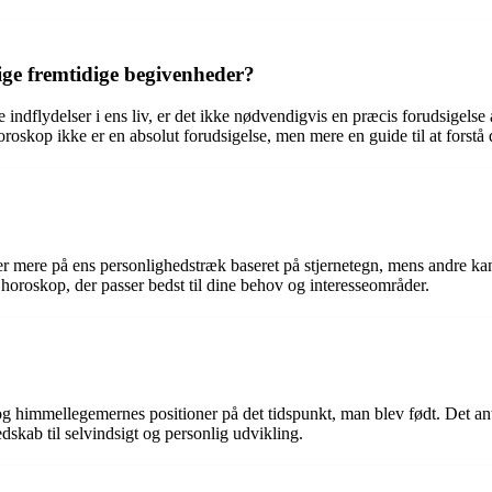
ige fremtidige begivenheder?
indflydelser i ens liv, er det ikke nødvendigvis en præcis forudsigelse 
horoskop ikke er en absolut forudsigelse, men mere en guide til at forstå 
rer mere på ens personlighedstræk baseret på stjernetegn, mens andre k
 horoskop, der passer bedst til dine behov og interesseområder.
g himmellegemernes positioner på det tidspunkt, man blev født. Det ant
kab til selvindsigt og personlig udvikling.