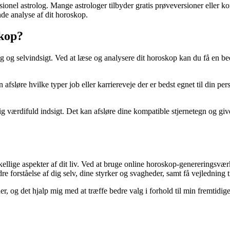
sionel astrolog. Mange astrologer tilbyder gratis prøveversioner eller k
e analyse af dit horoskop.
skop?
g og selvindsigt. Ved at læse og analysere dit horoskop kan du få en be
afsløre hvilke typer job eller karriereveje der er bedst egnet til din pe
 værdifuld indsigt. Det kan afsløre dine kompatible stjernetegn og give 
rskellige aspekter af dit liv. Ved at bruge online horoskop-genereringsvær
 forståelse af dig selv, dine styrker og svagheder, samt få vejledning ti
, og det hjalp mig med at træffe bedre valg i forhold til min fremtidige