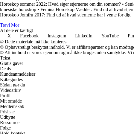
Horoskop sommer 2022: Hvad siger stjernerne om din sommer?
•
Seni
kinesiske horoskop
•
Femina Horoskop Vædder: Find ud af hvad stjern
Horoskop Jomfru 2017: Find ud af hvad stjernerne har i vente for dig
Travl Mor
At dele er kærligt
X
Facebook
Instagram
LinkedIn
YouTube
Pin
© Dette materiale må ikke kopieres.
© Ophavsretligt beskyttet indhold. Vi er affiliatepartner og kan modtag
© Alt indhold er vores ejendom og må ikke bruges uden samtykke. Vi mod
Tekst
Gratis gaver
Deals
Kundeanmeldelser
Købeguides
Sådan gør du
Videoarkiv
Profil
Mit område
Medlemskab
Prisliste
Udbytte
Ressourcer
Følge
Hold kontakt