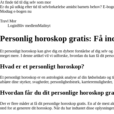
At finde tid til dig selv som mor
Er du på udkig efter tid til selvforkælelse amidst barnets behov? E-bogen
Modtag e-bogen nu
Travl Mor
Login
Bliv medlem
Mailnyt
Personlig horoskop gratis: Få in
Et personligt horoskop kan give dig en dybere forståelse af dig selv og d
meget mere. I denne artikel vil vi udforske, hvordan du kan få dit person
Hvad er et personligt horoskop?
Et personligt horoskop er en astrologisk analyse af din fødselsdato og tid
afsløre dine styrker, svagheder, personlighedstræk, karrieremuligheder
Hvordan får du dit personlige horoskop gra
Der er flere måder at få dit personlige horoskop gratis. En af de mest 
sted for at generere dit horoskop. Når du har indtastet disse oplysninger