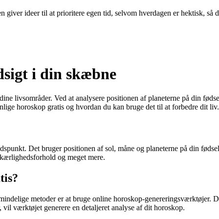
 giver ideer til at prioritere egen tid, selvom hverdagen er hektisk, så 
dsigt i din skæbne
ine livsområder. Ved at analysere positionen af ​​planeterne på din fødse
lige horoskop gratis og hvordan du kan bruge det til at forbedre dit liv.
spunkt. Det bruger positionen af ​​sol, måne og planeterne på din fødselsti
, kærlighedsforhold og meget mere.
tis?
almindelige metoder er at bruge online horoskop-genereringsværktøjer. Di
, vil værktøjet generere en detaljeret analyse af dit horoskop.