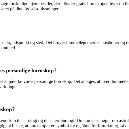
rsøge forskellige hjemmesider, der tilbyder gratis horoskoper, hvor du b
seret på dine fødselsoplysninger.
sdato, tidspunkt og sted. Det bruger himmellegemernes positioner og der
 sundhed.
es personlige horoskop?
ges at påvirke vores personlige horoskop. Det antages, at hvert himmel
virkninger.
roskop?
e kendskab til astrologi og dens terminologi. Du kan læse bøger om astro
igtigt at huske, at horoskoper er symbolske og åbne for fortolkning, så de