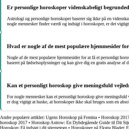
Er personlige horoskoper videnskabeligt begrunde
Astrologi og personlige horoskoper baserer sig ikke på en videnskab
nogle mennesker finder værdi og indsigt i horoskoper, er det vigti
Hvad er nogle af de mest populære hjemmesider for 
Nogle af de mest populære hjemmesider for at få et personligt horo
baseret på fødselsoplysninger og kan give dig en gratis analyse af d
Kan et personligt horoskop give meningsfuld vejledn
For nogle mennesker kan et personligt horoskop give meningsfuld vej
er dog vigtigt at huske, at horoskoper ikke skal bruges som en abso
Andre populære artikler:
Ugens Horoskop på Femina
•
Horoskop 201
horoskop 2017
•
Horoskop Astrow: En Dybdegående Guide til Dit Stj
Horoskop: Få indsigt i dit stjernetegn
•
Horoskoper på Ekstra Bladet: 