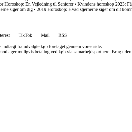
or Horoskop: En Vejledning til Seniorer
•
Kvindens horoskop 2023: Få 
erne siger om dig
•
2019 Horoskop: Hvad stjernerne siger om dit kom
terest
TikTok
Mail
RSS
e indtægt fra udvalgte køb foretaget gennem vores side.
tager muligvis betaling ved køb via samarbejdspartnere. Brug uden till