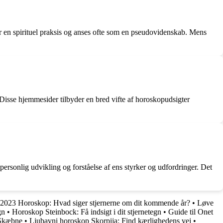
 er en spirituel praksis og anses ofte som en pseudovidenskab. Mens
Disse hjemmesider tilbyder en bred vifte af horoskopudsigter
personlig udvikling og forståelse af ens styrker og udfordringer. Det
2023 Horoskop: Hvad siger stjernerne om dit kommende år?
•
Løve
gn
•
Horoskop Steinbock: Få indsigt i dit stjernetegn
•
Guide til Onet
 Skæbne
•
Ljubavni horoskop Skorpija: Find kærlighedens vej
•