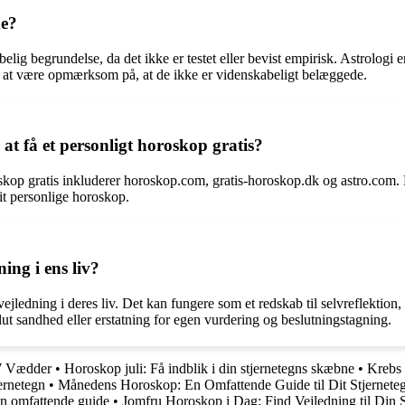
de?
elig begrundelse, da det ikke er testet eller bevist empirisk. Astrologi
gt at være opmærksom på, at de ikke er videnskabeligt belæggede.
at få et personligt horoskop gratis?
skop gratis inkluderer horoskop.com, gratis-horoskop.dk og astro.com. 
it personlige horoskop.
ing i ens liv?
ledning i deres liv. Det kan fungere som et redskab til selvreflektion, 
lut sandhed eller erstatning for egen vurdering og beslutningstagning.
7 Vædder
•
Horoskop juli: Få indblik i din stjernetegns skæbne
•
Krebs 
ernetegn
•
Månedens Horoskop: En Omfattende Guide til Dit Stjernete
En omfattende guide
•
Jomfru Horoskop i Dag: Find Vejledning til Din