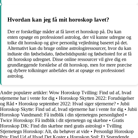
Hvordan kan jeg få mit horoskop lavet?
Der er forskellige måder at få lavet et horoskop på. Du kan
enten opsøge en professionel astrolog, der vil kunne udregne og
tolke dit horoskop og give personlig vejledning baseret på det.
Alternativt kan du bruge online astrologiressourcer, hvor du kan
indtaste din fødselsdato, fødselstidspunkt og fødselssted for at få
dit horoskop udregnet. Disse online ressourcer vil give dig en
grundlæggende forståelse af dit horoskop, men for mere præcise
og dybere tolkninger anbefales det at opsøge en professionel
astrolog.
Andre populære artikler:
Wow Horoskop Tvilling: Find ud af, hvad
stjernerne har i vente for dig
•
Horoskop Skytten 2022: Forudsigelser
og Råd
•
Horoskop september 2022: Hvad siger stjernerne?
•
Jubii
Horoskop Skytte: Find ud af, hvad stjernerne har i vente for dig
•
Jubii
Horoskop Vandmand: Få indblik i din stjernetegns personlighed
•
Twice Horoskop: Få indblik i dit stjernetegn og skæbne
•
Gratis
Horoskop DK: Find din skæbne med gratis astrologi
•
Tvilling
Stjernetegn Horoskop: Alt, du behøver at vide
•
Personligt Horoskop
Pris: Find Ud af Hvad Det Koster
•
Horoskop Spil: Et Spændende