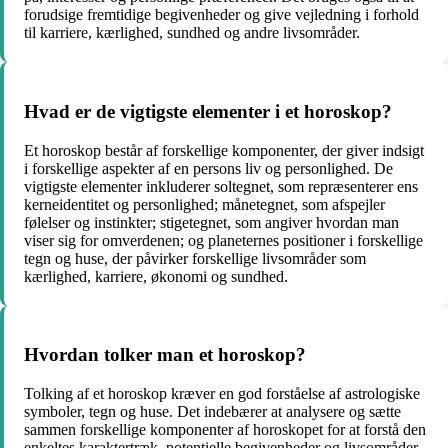
forudsige fremtidige begivenheder og give vejledning i forhold
til karriere, kærlighed, sundhed og andre livsområder.
Hvad er de vigtigste elementer i et horoskop?
Et horoskop består af forskellige komponenter, der giver indsigt
i forskellige aspekter af en persons liv og personlighed. De
vigtigste elementer inkluderer soltegnet, som repræsenterer ens
kerneidentitet og personlighed; månetegnet, som afspejler
følelser og instinkter; stigetegnet, som angiver hvordan man
viser sig for omverdenen; og planeternes positioner i forskellige
tegn og huse, der påvirker forskellige livsområder som
kærlighed, karriere, økonomi og sundhed.
Hvordan tolker man et horoskop?
Tolking af et horoskop kræver en god forståelse af astrologiske
symboler, tegn og huse. Det indebærer at analysere og sætte
sammen forskellige komponenter af horoskopet for at forstå den
enkeltes karaktertræk, potentielle begivenheder og livsområder,