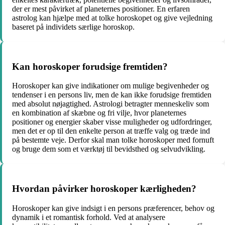
der er mest påvirket af planeternes positioner. En erfaren
astrolog kan hjælpe med at tolke horoskopet og give vejledning
baseret på individets særlige horoskop.
Kan horoskoper forudsige fremtiden?
Horoskoper kan give indikationer om mulige begivenheder og
tendenser i en persons liv, men de kan ikke forudsige fremtiden
med absolut nøjagtighed. Astrologi betragter menneskeliv som
en kombination af skæbne og fri vilje, hvor planeternes
positioner og energier skaber visse muligheder og udfordringer,
men det er op til den enkelte person at træffe valg og træde ind
på bestemte veje. Derfor skal man tolke horoskoper med fornuft
og bruge dem som et værktøj til bevidsthed og selvudvikling.
Hvordan påvirker horoskoper kærligheden?
Horoskoper kan give indsigt i en persons præferencer, behov og
dynamik i et romantisk forhold. Ved at analysere