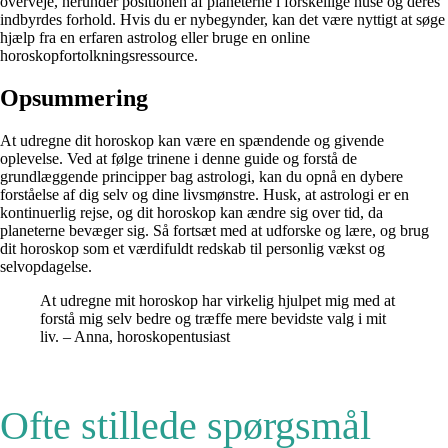
overveje, herunder positionen af ​​planeterne i forskellige huse og deres
indbyrdes forhold. Hvis du er nybegynder, kan det være nyttigt at søge
hjælp fra en erfaren astrolog eller bruge en online
horoskopfortolkningsressource.
Opsummering
At udregne dit horoskop kan være en spændende og givende
oplevelse. Ved at følge trinene i denne guide og forstå de
grundlæggende principper bag astrologi, kan du opnå en dybere
forståelse af dig selv og dine livsmønstre. Husk, at astrologi er en
kontinuerlig rejse, og dit horoskop kan ændre sig over tid, da
planeterne bevæger sig. Så fortsæt med at udforske og lære, og brug
dit horoskop som et værdifuldt redskab til personlig vækst og
selvopdagelse.
At udregne mit horoskop har virkelig hjulpet mig med at
forstå mig selv bedre og træffe mere bevidste valg i mit
liv. – Anna, horoskopentusiast
Ofte stillede spørgsmål