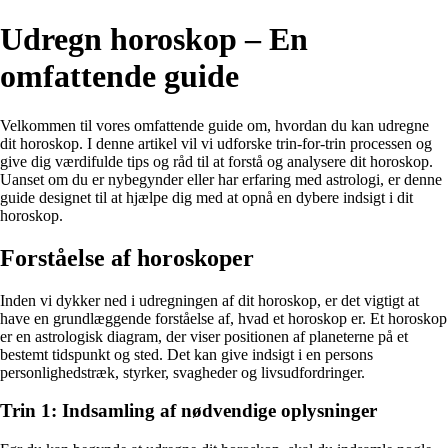
Udregn horoskop – En
omfattende guide
Velkommen til vores omfattende guide om, hvordan du kan udregne
dit horoskop. I denne artikel vil vi udforske trin-for-trin processen og
give dig værdifulde tips og råd til at forstå og analysere dit horoskop.
Uanset om du er nybegynder eller har erfaring med astrologi, er denne
guide designet til at hjælpe dig med at opnå en dybere indsigt i dit
horoskop.
Forståelse af horoskoper
Inden vi dykker ned i udregningen af dit horoskop, er det vigtigt at
have en grundlæggende forståelse af, hvad et horoskop er. Et horoskop
er en astrologisk diagram, der viser positionen af ​​planeterne på et
bestemt tidspunkt og sted. Det kan give indsigt i en persons
personlighedstræk, styrker, svagheder og livsudfordringer.
Trin 1: Indsamling af nødvendige oplysninger