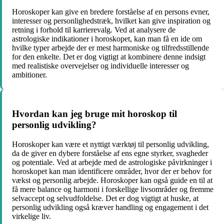
Horoskoper kan give en bredere forståelse af en persons evner,
interesser og personlighedstræk, hvilket kan give inspiration og
retning i forhold til karrierevalg. Ved at analysere de
astrologiske indikationer i horoskopet, kan man få en ide om
hvilke typer arbejde der er mest harmoniske og tilfredsstillende
for den enkelte. Det er dog vigtigt at kombinere denne indsigt
med realistiske overvejelser og individuelle interesser og
ambitioner.
Hvordan kan jeg bruge mit horoskop til
personlig udvikling?
Horoskoper kan være et nyttigt værktøj til personlig udvikling,
da de giver en dybere forståelse af ens egne styrker, svagheder
og potentiale. Ved at arbejde med de astrologiske påvirkninger i
horoskopet kan man identificere områder, hvor der er behov for
vækst og personlig arbejde. Horoskoper kan også guide en til at
få mere balance og harmoni i forskellige livsområder og fremme
selvaccept og selvudfoldelse. Det er dog vigtigt at huske, at
personlig udvikling også kræver handling og engagement i det
virkelige liv.