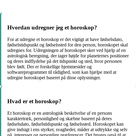
Hvordan udregner jeg et horoskop?
For at udregne et horoskop er det vigtigt at have fødselsdato,
fødselstidspunkt og fødselssted for den person, horoskopet skal
udregnes for. Udregningen af horoskopet sker ved hjælp af en
astrologisk beregning, der tager højde for planeternes positioner
og deres indflydelse på det tidspunkt og sted, hvor personen
blev født. Der er forskellige hjemmesider og
softwareprogrammer til rådighed, som kan hjælpe med at
udregne horoskopet baseret på disse oplysninger.
Hvad er et horoskop?
Et horoskop er en astrologisk beskrivelse af en persons
karaktertræk, personlighed og skæbne baseret på deres
fødselsdato, fødselstidspunkt og fødselssted. Horoskopet kan
give indsigt i ens styrker, svagheder, måder at udtrykke sig selv
på, interesser og personlige præferencer. Det bruges også til at