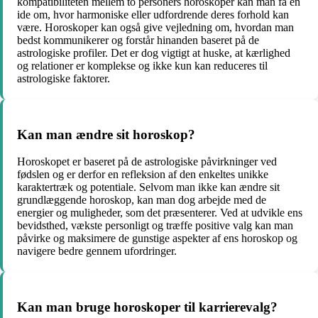
kompatibiliteten mellem to personers horoskoper kan man få en
ide om, hvor harmoniske eller udfordrende deres forhold kan
være. Horoskoper kan også give vejledning om, hvordan man
bedst kommunikerer og forstår hinanden baseret på de
astrologiske profiler. Det er dog vigtigt at huske, at kærlighed
og relationer er komplekse og ikke kun kan reduceres til
astrologiske faktorer.
Kan man ændre sit horoskop?
Horoskopet er baseret på de astrologiske påvirkninger ved
fødslen og er derfor en refleksion af den enkeltes unikke
karaktertræk og potentiale. Selvom man ikke kan ændre sit
grundlæggende horoskop, kan man dog arbejde med de
energier og muligheder, som det præsenterer. Ved at udvikle ens
bevidsthed, vækste personligt og træffe positive valg kan man
påvirke og maksimere de gunstige aspekter af ens horoskop og
navigere bedre gennem ufordringer.
Kan man bruge horoskoper til karrierevalg?