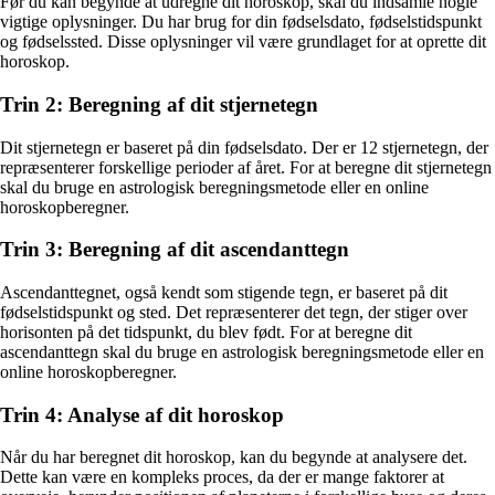
Før du kan begynde at udregne dit horoskop, skal du indsamle nogle
vigtige oplysninger. Du har brug for din fødselsdato, fødselstidspunkt
og fødselssted. Disse oplysninger vil være grundlaget for at oprette dit
horoskop.
Trin 2: Beregning af dit stjernetegn
Dit stjernetegn er baseret på din fødselsdato. Der er 12 stjernetegn, der
repræsenterer forskellige perioder af året. For at beregne dit stjernetegn
skal du bruge en astrologisk beregningsmetode eller en online
horoskopberegner.
Trin 3: Beregning af dit ascendanttegn
Ascendanttegnet, også kendt som stigende tegn, er baseret på dit
fødselstidspunkt og sted. Det repræsenterer det tegn, der stiger over
horisonten på det tidspunkt, du blev født. For at beregne dit
ascendanttegn skal du bruge en astrologisk beregningsmetode eller en
online horoskopberegner.
Trin 4: Analyse af dit horoskop
Når du har beregnet dit horoskop, kan du begynde at analysere det.
Dette kan være en kompleks proces, da der er mange faktorer at