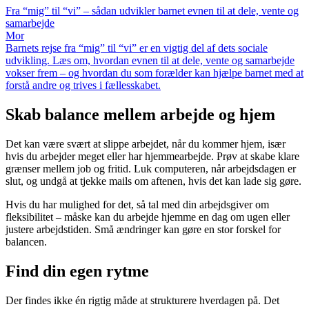
Fra “mig” til “vi” – sådan udvikler barnet evnen til at dele, vente og
samarbejde
Mor
Barnets rejse fra “mig” til “vi” er en vigtig del af dets sociale
udvikling. Læs om, hvordan evnen til at dele, vente og samarbejde
vokser frem – og hvordan du som forælder kan hjælpe barnet med at
forstå andre og trives i fællesskabet.
Skab balance mellem arbejde og hjem
Det kan være svært at slippe arbejdet, når du kommer hjem, især
hvis du arbejder meget eller har hjemmearbejde. Prøv at skabe klare
grænser mellem job og fritid. Luk computeren, når arbejdsdagen er
slut, og undgå at tjekke mails om aftenen, hvis det kan lade sig gøre.
Hvis du har mulighed for det, så tal med din arbejdsgiver om
fleksibilitet – måske kan du arbejde hjemme en dag om ugen eller
justere arbejdstiden. Små ændringer kan gøre en stor forskel for
balancen.
Find din egen rytme
Der findes ikke én rigtig måde at strukturere hverdagen på. Det