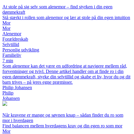
At stole på sig selv som alenemor – find styrken i din egen
dømmekraft
Stå stærkt i rollen som alenemor og lær at stole på din egen intuition
Mor
Mor
Alenemor
Forældreskab
Selvtillid
Personlig udvikling
Familieliv
7 min
Som alenemor kan det være en udfordring at navigere mellem råd,
forventninger og tvivl. Denne artikel handler om at finde ro i din
egen dømmekraft, styrke din selvtillid og skabe et liv, hvor du og dit
barn trives – på jeres egne præmisser.
Philip Johansen
Philip
Johansen
Når kravene er mange og søvnen knap – sådan finder du ro som
mor i hverdagen
Find balancen mellem hverdagens krav og din egen ro som mor
Mor