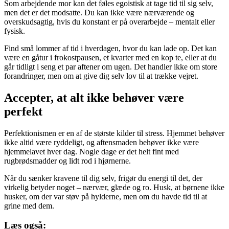
Som arbejdende mor kan det føles egoistisk at tage tid til sig selv,
men det er det modsatte. Du kan ikke være nærværende og
overskudsagtig, hvis du konstant er på overarbejde – mentalt eller
fysisk.
Find små lommer af tid i hverdagen, hvor du kan lade op. Det kan
være en gåtur i frokostpausen, et kvarter med en kop te, eller at du
går tidligt i seng et par aftener om ugen. Det handler ikke om store
forandringer, men om at give dig selv lov til at trække vejret.
Accepter, at alt ikke behøver være
perfekt
Perfektionismen er en af de største kilder til stress. Hjemmet behøver
ikke altid være ryddeligt, og aftensmaden behøver ikke være
hjemmelavet hver dag. Nogle dage er det helt fint med
rugbrødsmadder og lidt rod i hjørnerne.
Når du sænker kravene til dig selv, frigør du energi til det, der
virkelig betyder noget – nærvær, glæde og ro. Husk, at børnene ikke
husker, om der var støv på hylderne, men om du havde tid til at
grine med dem.
Læs også: