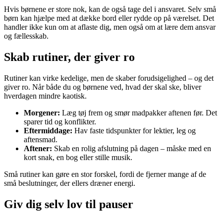
Hvis børnene er store nok, kan de også tage del i ansvaret. Selv små
børn kan hjælpe med at dække bord eller rydde op på værelset. Det
handler ikke kun om at aflaste dig, men også om at lære dem ansvar
og fællesskab.
Skab rutiner, der giver ro
Rutiner kan virke kedelige, men de skaber forudsigelighed – og det
giver ro. Når både du og børnene ved, hvad der skal ske, bliver
hverdagen mindre kaotisk.
Morgener:
Læg tøj frem og smør madpakker aftenen før. Det
sparer tid og konflikter.
Eftermiddage:
Hav faste tidspunkter for lektier, leg og
aftensmad.
Aftener:
Skab en rolig afslutning på dagen – måske med en
kort snak, en bog eller stille musik.
Små rutiner kan gøre en stor forskel, fordi de fjerner mange af de
små beslutninger, der ellers dræner energi.
Giv dig selv lov til pauser