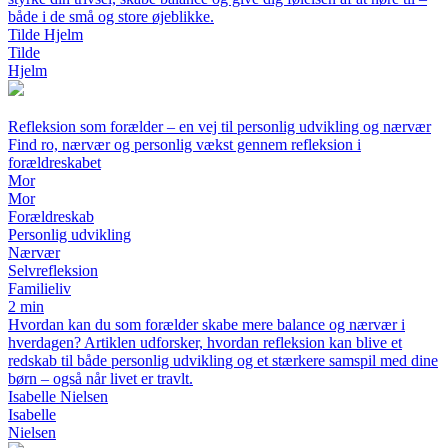
både i de små og store øjeblikke.
Tilde Hjelm
Tilde
Hjelm
Refleksion som forælder – en vej til personlig udvikling og nærvær
Find ro, nærvær og personlig vækst gennem refleksion i
forældreskabet
Mor
Mor
Forældreskab
Personlig udvikling
Nærvær
Selvrefleksion
Familieliv
2 min
Hvordan kan du som forælder skabe mere balance og nærvær i
hverdagen? Artiklen udforsker, hvordan refleksion kan blive et
redskab til både personlig udvikling og et stærkere samspil med dine
børn – også når livet er travlt.
Isabelle Nielsen
Isabelle
Nielsen