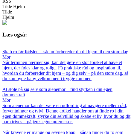
RSS
Tilde Hjelm
Tilde
Hjelm
Læs også:
Skab ro før fødslen – sådan forbereder du dit hjem til den store dag
Mor
Når terminen nærmer sig, kan det gøre en stor forskel at have et
hjem, der føles klar og roligt. Få praktiske råd og inspiration til,
hvordan du forbereder dit hjem – og dig selv – på den store dag, så
du kan byde baby velkommen i trygge rammer.
At stole på sig selv som alenemor – find styrken i din egen
dømmekraft
Mor
Som alenemor kan det være en udfordring at navigere mellem råd,
forventninger og tvivl. Denne artikel handler om at finde ro i din
egen dømmekraft, styrke din selvtillid og skabe et liv, hvor du og dit
barn trives – på jeres egne præmisser.
Når kravene er mange og søvnen knap – sådan finder du ro som