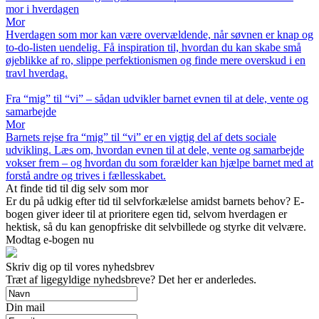
mor i hverdagen
Mor
Hverdagen som mor kan være overvældende, når søvnen er knap og
to-do-listen uendelig. Få inspiration til, hvordan du kan skabe små
øjeblikke af ro, slippe perfektionismen og finde mere overskud i en
travl hverdag.
Fra “mig” til “vi” – sådan udvikler barnet evnen til at dele, vente og
samarbejde
Mor
Barnets rejse fra “mig” til “vi” er en vigtig del af dets sociale
udvikling. Læs om, hvordan evnen til at dele, vente og samarbejde
vokser frem – og hvordan du som forælder kan hjælpe barnet med at
forstå andre og trives i fællesskabet.
At finde tid til dig selv som mor
Er du på udkig efter tid til selvforkælelse amidst barnets behov? E-
bogen giver ideer til at prioritere egen tid, selvom hverdagen er
hektisk, så du kan genopfriske dit selvbillede og styrke dit velvære.
Modtag e-bogen nu
Skriv dig op til vores nyhedsbrev
Træt af ligegyldige nyhedsbreve? Det her er anderledes.
Din mail