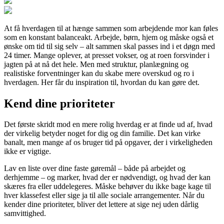
At få hverdagen til at hænge sammen som arbejdende mor kan føles
som en konstant balanceakt. Arbejde, børn, hjem og måske også et
ønske om tid til sig selv – alt sammen skal passes ind i et døgn med
24 timer. Mange oplever, at presset vokser, og at roen forsvinder i
jagten på at nå det hele. Men med struktur, planlægning og
realistiske forventninger kan du skabe mere overskud og ro i
hverdagen. Her får du inspiration til, hvordan du kan gøre det.
Kend dine prioriteter
Det første skridt mod en mere rolig hverdag er at finde ud af, hvad
der virkelig betyder noget for dig og din familie. Det kan virke
banalt, men mange af os bruger tid på opgaver, der i virkeligheden
ikke er vigtige.
Lav en liste over dine faste gøremål – både på arbejdet og
derhjemme – og marker, hvad der er nødvendigt, og hvad der kan
skæres fra eller uddelegeres. Måske behøver du ikke bage kage til
hver klassefest eller sige ja til alle sociale arrangementer. Når du
kender dine prioriteter, bliver det lettere at sige nej uden dårlig
samvittighed.