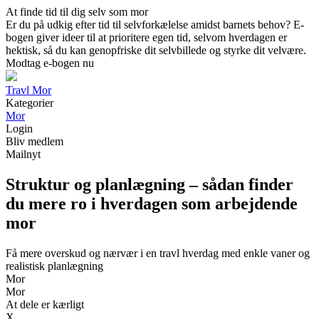
At finde tid til dig selv som mor
Er du på udkig efter tid til selvforkælelse amidst barnets behov? E-
bogen giver ideer til at prioritere egen tid, selvom hverdagen er
hektisk, så du kan genopfriske dit selvbillede og styrke dit velvære.
Modtag e-bogen nu
Travl Mor
Kategorier
Mor
Login
Bliv medlem
Mailnyt
Struktur og planlægning – sådan finder
du mere ro i hverdagen som arbejdende
mor
Få mere overskud og nærvær i en travl hverdag med enkle vaner og
realistisk planlægning
Mor
Mor
At dele er kærligt
X