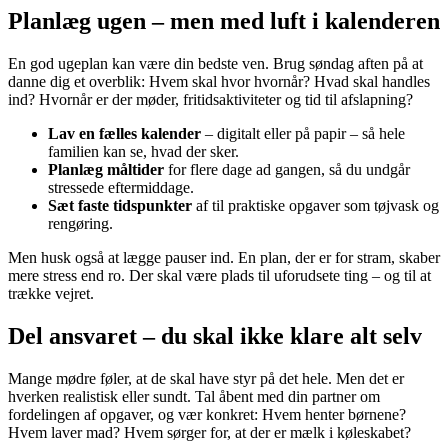
Planlæg ugen – men med luft i kalenderen
En god ugeplan kan være din bedste ven. Brug søndag aften på at
danne dig et overblik: Hvem skal hvor hvornår? Hvad skal handles
ind? Hvornår er der møder, fritidsaktiviteter og tid til afslapning?
Lav en fælles kalender
– digitalt eller på papir – så hele
familien kan se, hvad der sker.
Planlæg måltider
for flere dage ad gangen, så du undgår
stressede eftermiddage.
Sæt faste tidspunkter
af til praktiske opgaver som tøjvask og
rengøring.
Men husk også at lægge pauser ind. En plan, der er for stram, skaber
mere stress end ro. Der skal være plads til uforudsete ting – og til at
trække vejret.
Del ansvaret – du skal ikke klare alt selv
Mange mødre føler, at de skal have styr på det hele. Men det er
hverken realistisk eller sundt. Tal åbent med din partner om
fordelingen af opgaver, og vær konkret: Hvem henter børnene?
Hvem laver mad? Hvem sørger for, at der er mælk i køleskabet?