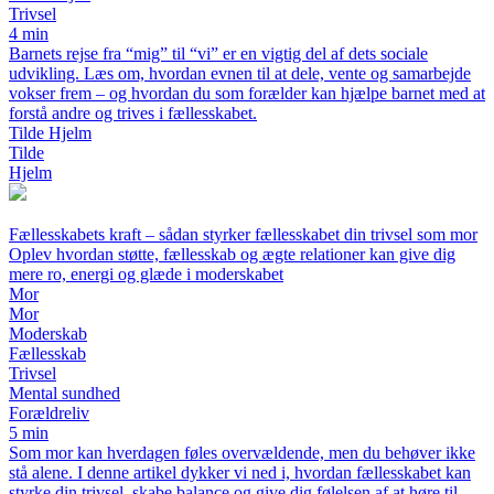
Trivsel
4 min
Barnets rejse fra “mig” til “vi” er en vigtig del af dets sociale
udvikling. Læs om, hvordan evnen til at dele, vente og samarbejde
vokser frem – og hvordan du som forælder kan hjælpe barnet med at
forstå andre og trives i fællesskabet.
Tilde Hjelm
Tilde
Hjelm
Fællesskabets kraft – sådan styrker fællesskabet din trivsel som mor
Oplev hvordan støtte, fællesskab og ægte relationer kan give dig
mere ro, energi og glæde i moderskabet
Mor
Mor
Moderskab
Fællesskab
Trivsel
Mental sundhed
Forældreliv
5 min
Som mor kan hverdagen føles overvældende, men du behøver ikke
stå alene. I denne artikel dykker vi ned i, hvordan fællesskabet kan
styrke din trivsel, skabe balance og give dig følelsen af at høre til –