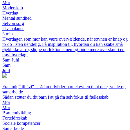
Mor
Moderskab
Hverdag
Mental sundhed
Selvomsorg
Livsbalance
3 min
Hverdagen som mor kan være overvældende, når søvnen er knap og
to-do-listen uendelig. Få inspiration til, hvordan du kan skabe små
øjeblikke af ro, slippe perfektionismen og finde mere overskud i en
travl hverdag.
Sam Juhl
Sam
Juhl
Fra “mig” til “vi” – sådan udvikler barnet evnen til at dele, vente og
samarbejde
Sådan støtter du dit barn i at gå fra selvfokus til fællesskab
Mor
Mor
Børneudvikling
Forældreskab
Sociale kompetencer
Samarbejde