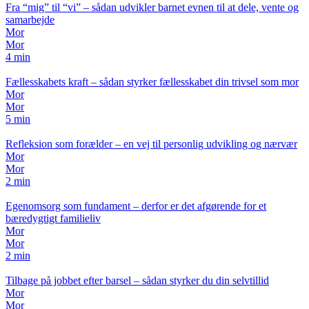
Fra “mig” til “vi” – sådan udvikler barnet evnen til at dele, vente og
samarbejde
Mor
Mor
4 min
Fællesskabets kraft – sådan styrker fællesskabet din trivsel som mor
Mor
Mor
5 min
Refleksion som forælder – en vej til personlig udvikling og nærvær
Mor
Mor
2 min
Egenomsorg som fundament – derfor er det afgørende for et
bæredygtigt familieliv
Mor
Mor
2 min
Tilbage på jobbet efter barsel – sådan styrker du din selvtillid
Mor
Mor