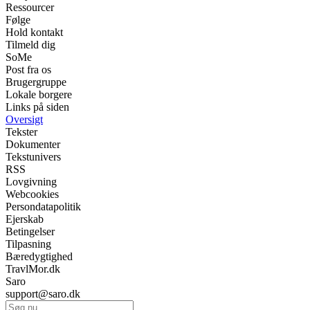
Ressourcer
Følge
Hold kontakt
Tilmeld dig
SoMe
Post fra os
Brugergruppe
Lokale borgere
Links på siden
Oversigt
Tekster
Dokumenter
Tekstunivers
RSS
Lovgivning
Webcookies
Persondatapolitik
Ejerskab
Betingelser
Tilpasning
Bæredygtighed
TravlMor.dk
Saro
support@saro.dk