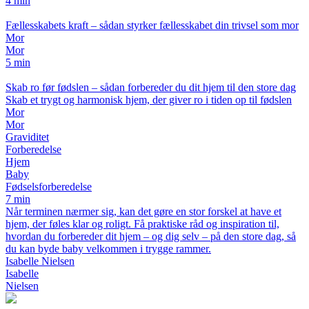
4 min
Fællesskabets kraft – sådan styrker fællesskabet din trivsel som mor
Mor
Mor
5 min
Skab ro før fødslen – sådan forbereder du dit hjem til den store dag
Skab et trygt og harmonisk hjem, der giver ro i tiden op til fødslen
Mor
Mor
Graviditet
Forberedelse
Hjem
Baby
Fødselsforberedelse
7 min
Når terminen nærmer sig, kan det gøre en stor forskel at have et
hjem, der føles klar og roligt. Få praktiske råd og inspiration til,
hvordan du forbereder dit hjem – og dig selv – på den store dag, så
du kan byde baby velkommen i trygge rammer.
Isabelle Nielsen
Isabelle
Nielsen