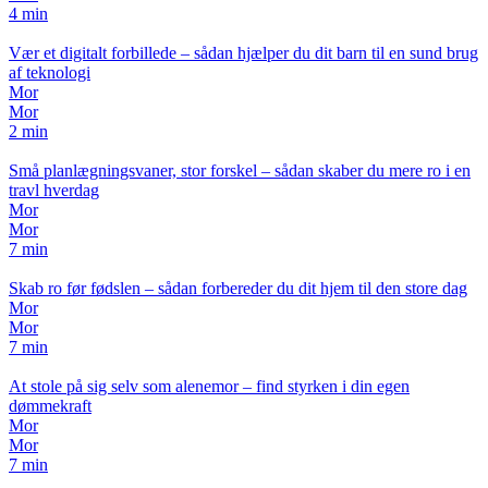
4 min
Vær et digitalt forbillede – sådan hjælper du dit barn til en sund brug
af teknologi
Mor
Mor
2 min
Små planlægningsvaner, stor forskel – sådan skaber du mere ro i en
travl hverdag
Mor
Mor
7 min
Skab ro før fødslen – sådan forbereder du dit hjem til den store dag
Mor
Mor
7 min
At stole på sig selv som alenemor – find styrken i din egen
dømmekraft
Mor
Mor
7 min