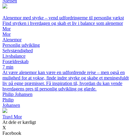
Nielsen
Alenemor med styrke – vend udfordringerne til personlig vækst
Find styrken i hverdagen og skab et liv i balance som alenemor
Mor
Mor
Alenemor
Personlig udvikling
Selvstændighed
Livsbalance
Forældreskab
7 min
At være alenemor kan være en udfordrende rejse – men også en
mulighed for at vokse, finde indre styrke og skabe et meningsfuldt
liv på egne præmisser. Få inspiration til, hvordan du kan vende
hverdagens pres til personlig udvikling og glæde.
Philip Johansen
Philip
Johansen
Travl Mor
At dele er kærligt
X
Facebook