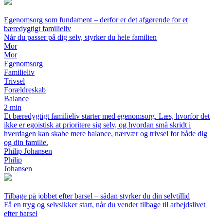
Egenomsorg som fundament – derfor er det afgørende for et
bæredygtigt familieliv
Når du passer på dig selv, styrker du hele familien
Mor
Mor
Egenomsorg
Familieliv
Trivsel
Forældreskab
Balance
2 min
Et bæredygtigt familieliv starter med egenomsorg. Læs, hvorfor det
ikke er egoistisk at prioritere sig selv, og hvordan små skridt i
hverdagen kan skabe mere balance, nærvær og trivsel for både dig
og din familie.
Philip Johansen
Philip
Johansen
Tilbage på jobbet efter barsel – sådan styrker du din selvtillid
Få en tryg og selvsikker start, når du vender tilbage til arbejdslivet
efter barsel