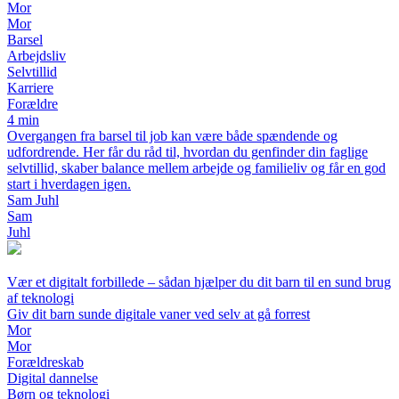
Mor
Mor
Barsel
Arbejdsliv
Selvtillid
Karriere
Forældre
4 min
Overgangen fra barsel til job kan være både spændende og
udfordrende. Her får du råd til, hvordan du genfinder din faglige
selvtillid, skaber balance mellem arbejde og familieliv og får en god
start i hverdagen igen.
Sam Juhl
Sam
Juhl
Vær et digitalt forbillede – sådan hjælper du dit barn til en sund brug
af teknologi
Giv dit barn sunde digitale vaner ved selv at gå forrest
Mor
Mor
Forældreskab
Digital dannelse
Børn og teknologi