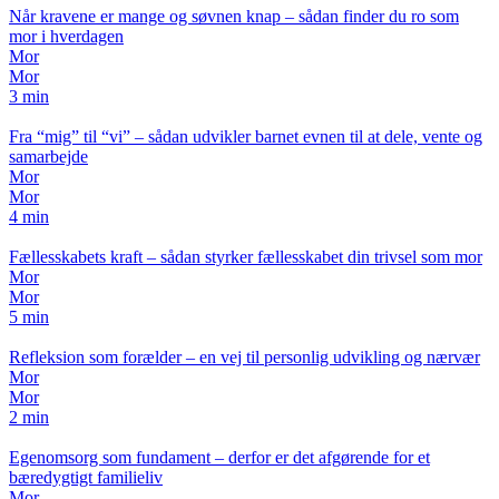
Når kravene er mange og søvnen knap – sådan finder du ro som
mor i hverdagen
Mor
Mor
3 min
Fra “mig” til “vi” – sådan udvikler barnet evnen til at dele, vente og
samarbejde
Mor
Mor
4 min
Fællesskabets kraft – sådan styrker fællesskabet din trivsel som mor
Mor
Mor
5 min
Refleksion som forælder – en vej til personlig udvikling og nærvær
Mor
Mor
2 min
Egenomsorg som fundament – derfor er det afgørende for et
bæredygtigt familieliv
Mor