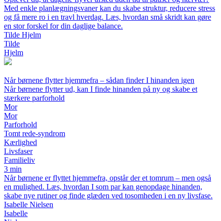
Med enkle planlægningsvaner kan du skabe struktur, reducere stress
og få mere ro i en travl hverdag. Læs, hvordan små skridt kan gøre
en stor forskel for din daglige balance.
Tilde Hjelm
Tilde
Hjelm
Når børnene flytter hjemmefra – sådan finder I hinanden igen
Når børnene flytter ud, kan I finde hinanden på ny og skabe et
stærkere parforhold
Mor
Mor
Parforhold
Tomt rede-syndrom
Kærlighed
Livsfaser
Familieliv
3 min
Når børnene er flyttet hjemmefra, opstår der et tomrum – men også
en mulighed. Læs, hvordan I som par kan genopdage hinanden,
skabe nye rutiner og finde glæden ved tosomheden i en ny livsfase.
Isabelle Nielsen
Isabelle