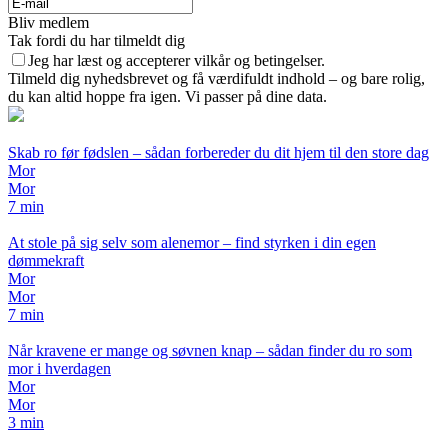
Bliv medlem
Tak fordi du har tilmeldt dig
Jeg har læst og accepterer vilkår og betingelser.
Tilmeld dig nyhedsbrevet og få værdifuldt indhold – og bare rolig,
du kan altid hoppe fra igen. Vi passer på dine data.
Skab ro før fødslen – sådan forbereder du dit hjem til den store dag
Mor
Mor
7 min
At stole på sig selv som alenemor – find styrken i din egen
dømmekraft
Mor
Mor
7 min
Når kravene er mange og søvnen knap – sådan finder du ro som
mor i hverdagen
Mor
Mor
3 min