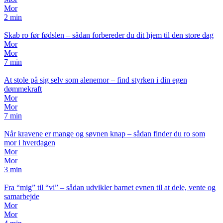
Mor
2 min
Skab ro før fødslen – sådan forbereder du dit hjem til den store dag
Mor
Mor
7 min
At stole på sig selv som alenemor – find styrken i din egen
dømmekraft
Mor
Mor
7 min
Når kravene er mange og søvnen knap – sådan finder du ro som
mor i hverdagen
Mor
Mor
3 min
Fra “mig” til “vi” – sådan udvikler barnet evnen til at dele, vente og
samarbejde
Mor
Mor