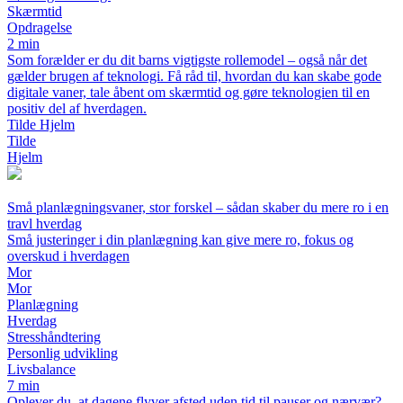
Skærmtid
Opdragelse
2 min
Som forælder er du dit barns vigtigste rollemodel – også når det
gælder brugen af teknologi. Få råd til, hvordan du kan skabe gode
digitale vaner, tale åbent om skærmtid og gøre teknologien til en
positiv del af hverdagen.
Tilde Hjelm
Tilde
Hjelm
Små planlægningsvaner, stor forskel – sådan skaber du mere ro i en
travl hverdag
Små justeringer i din planlægning kan give mere ro, fokus og
overskud i hverdagen
Mor
Mor
Planlægning
Hverdag
Stresshåndtering
Personlig udvikling
Livsbalance
7 min
Oplever du, at dagene flyver afsted uden tid til pauser og nærvær?