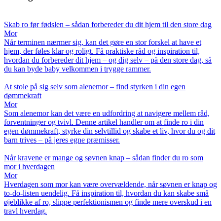
Skab ro før fødslen – sådan forbereder du dit hjem til den store dag
Mor
Når terminen nærmer sig, kan det gøre en stor forskel at have et
hjem, der føles klar og roligt. Få praktiske råd og inspiration til,
hvordan du forbereder dit hjem – og dig selv – på den store dag, så
du kan byde baby velkommen i trygge rammer.
At stole på sig selv som alenemor – find styrken i din egen
dømmekraft
Mor
Som alenemor kan det være en udfordring at navigere mellem råd,
forventninger og tvivl. Denne artikel handler om at finde ro i din
egen dømmekraft, styrke din selvtillid og skabe et liv, hvor du og dit
barn trives – på jeres egne præmisser.
Når kravene er mange og søvnen knap – sådan finder du ro som
mor i hverdagen
Mor
Hverdagen som mor kan være overvældende, når søvnen er knap og
to-do-listen uendelig. Få inspiration til, hvordan du kan skabe små
øjeblikke af ro, slippe perfektionismen og finde mere overskud i en
travl hverdag.