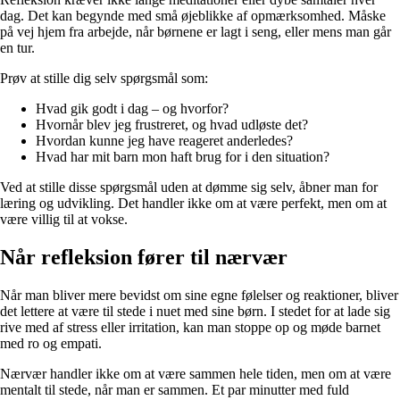
dag. Det kan begynde med små øjeblikke af opmærksomhed. Måske
på vej hjem fra arbejde, når børnene er lagt i seng, eller mens man går
en tur.
Prøv at stille dig selv spørgsmål som:
Hvad gik godt i dag – og hvorfor?
Hvornår blev jeg frustreret, og hvad udløste det?
Hvordan kunne jeg have reageret anderledes?
Hvad har mit barn mon haft brug for i den situation?
Ved at stille disse spørgsmål uden at dømme sig selv, åbner man for
læring og udvikling. Det handler ikke om at være perfekt, men om at
være villig til at vokse.
Når refleksion fører til nærvær
Når man bliver mere bevidst om sine egne følelser og reaktioner, bliver
det lettere at være til stede i nuet med sine børn. I stedet for at lade sig
rive med af stress eller irritation, kan man stoppe op og møde barnet
med ro og empati.
Nærvær handler ikke om at være sammen hele tiden, men om at være
mentalt til stede, når man er sammen. Et par minutter med fuld