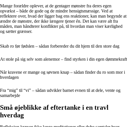
Mange forældre oplever, at de gentager mønstre fra deres egen
opvækst – både de gode og de mindre hensigtsmæssige. Ved at
reflektere over, hvad der ligger bag ens reaktioner, kan man begynde at
ændre de mønstre, der ikke længere tjener én. Det kan være alt fra
måden, man håndterer konflikter på, til hvordan man viser kærlighed
og sætter grænser.
Skab ro før fødslen – sådan forbereder du dit hjem til den store dag
At stole på sig selv som alenemor – find styrken i din egen dømmekraft
Når kravene er mange og søvnen knap – sådan finder du ro som mor i
hverdagen
Fra “mig” til “vi” – sådan udvikler barnet evnen til at dele, vente og
samarbejde
Små øjeblikke af eftertanke i en travl
hverdag
Refleksion kræver ikke lange meditationer eller dybe samtaler hver