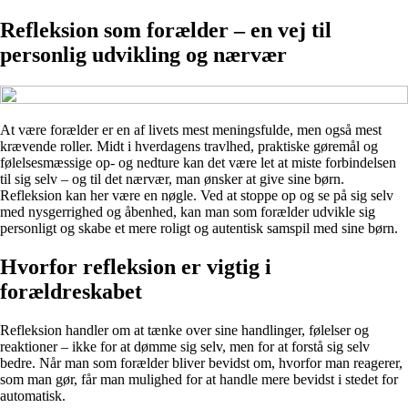
Refleksion som forælder – en vej til
personlig udvikling og nærvær
At være forælder er en af livets mest meningsfulde, men også mest
krævende roller. Midt i hverdagens travlhed, praktiske gøremål og
følelsesmæssige op- og nedture kan det være let at miste forbindelsen
til sig selv – og til det nærvær, man ønsker at give sine børn.
Refleksion kan her være en nøgle. Ved at stoppe op og se på sig selv
med nysgerrighed og åbenhed, kan man som forælder udvikle sig
personligt og skabe et mere roligt og autentisk samspil med sine børn.
Hvorfor refleksion er vigtig i
forældreskabet
Refleksion handler om at tænke over sine handlinger, følelser og
reaktioner – ikke for at dømme sig selv, men for at forstå sig selv
bedre. Når man som forælder bliver bevidst om, hvorfor man reagerer,
som man gør, får man mulighed for at handle mere bevidst i stedet for
automatisk.