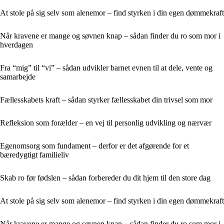
At stole på sig selv som alenemor – find styrken i din egen dømmekraft
Når kravene er mange og søvnen knap – sådan finder du ro som mor i
hverdagen
Fra “mig” til “vi” – sådan udvikler barnet evnen til at dele, vente og
samarbejde
Fællesskabets kraft – sådan styrker fællesskabet din trivsel som mor
Refleksion som forælder – en vej til personlig udvikling og nærvær
Egenomsorg som fundament – derfor er det afgørende for et
bæredygtigt familieliv
Skab ro før fødslen – sådan forbereder du dit hjem til den store dag
At stole på sig selv som alenemor – find styrken i din egen dømmekraft
Når kravene er mange og søvnen knap – sådan finder du ro som mor i