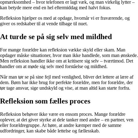
opmærksomhed – hvor telefonen er lagt væk, og man virkelig lytter –
kan betyde mere end en hel eftermiddag med halvt fokus.
Refleksion hjælper os med at opdage, hvornår vi er fraværende, og
giver os redskaber til at vende tilbage til nuet.
At turde se på sig selv med mildhed
For mange forældre kan refleksion vække skyld eller skam. Man
opdager måske situationer, hvor man ikke handlede, som man ønskede.
Men refleksion handler ikke om at kritisere sig selv – tværtimod. Det
handler om at møde sig selv med forståelse og mildhed.
Når man tør se på sine fejl med venlighed, bliver det lettere at lære af
dem. Børn har ikke brug for perfekte forældre, men for forældre, der
tør tage ansvar, sige undskyld og vise, at man altid kan starte forfra.
Refleksion som fælles proces
Refleksion behøver ikke være en ensom proces. Mange forældre
oplever, at det giver styrke at dele tanker med andre – en partner, ven
eller forældregruppe. At høre, at andre kæmper med de samme
udfordringer, kan skabe både lettelse og fællesskab.