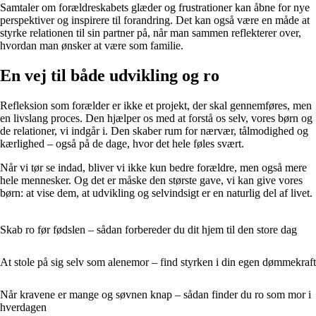
Samtaler om forældreskabets glæder og frustrationer kan åbne for nye
perspektiver og inspirere til forandring. Det kan også være en måde at
styrke relationen til sin partner på, når man sammen reflekterer over,
hvordan man ønsker at være som familie.
En vej til både udvikling og ro
Refleksion som forælder er ikke et projekt, der skal gennemføres, men
en livslang proces. Den hjælper os med at forstå os selv, vores børn og
de relationer, vi indgår i. Den skaber rum for nærvær, tålmodighed og
kærlighed – også på de dage, hvor det hele føles svært.
Når vi tør se indad, bliver vi ikke kun bedre forældre, men også mere
hele mennesker. Og det er måske den største gave, vi kan give vores
børn: at vise dem, at udvikling og selvindsigt er en naturlig del af livet.
Skab ro før fødslen – sådan forbereder du dit hjem til den store dag
At stole på sig selv som alenemor – find styrken i din egen dømmekraft
Når kravene er mange og søvnen knap – sådan finder du ro som mor i
hverdagen