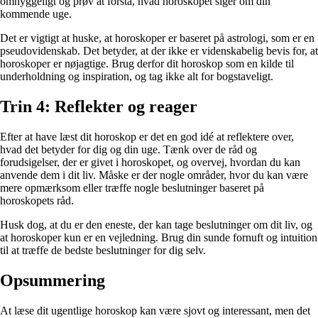
omhyggeligt og prøv at forstå, hvad horoskopet siger om din
kommende uge.
Det er vigtigt at huske, at horoskoper er baseret på astrologi, som er en
pseudovidenskab. Det betyder, at der ikke er videnskabelig bevis for, at
horoskoper er nøjagtige. Brug derfor dit horoskop som en kilde til
underholdning og inspiration, og tag ikke alt for bogstaveligt.
Trin 4: Reflekter og reager
Efter at have læst dit horoskop er det en god idé at reflektere over,
hvad det betyder for dig og din uge. Tænk over de råd og
forudsigelser, der er givet i horoskopet, og overvej, hvordan du kan
anvende dem i dit liv. Måske er der nogle områder, hvor du kan være
mere opmærksom eller træffe nogle beslutninger baseret på
horoskopets råd.
Husk dog, at du er den eneste, der kan tage beslutninger om dit liv, og
at horoskoper kun er en vejledning. Brug din sunde fornuft og intuition
til at træffe de bedste beslutninger for dig selv.
Opsummering
At læse dit ugentlige horoskop kan være sjovt og interessant, men det