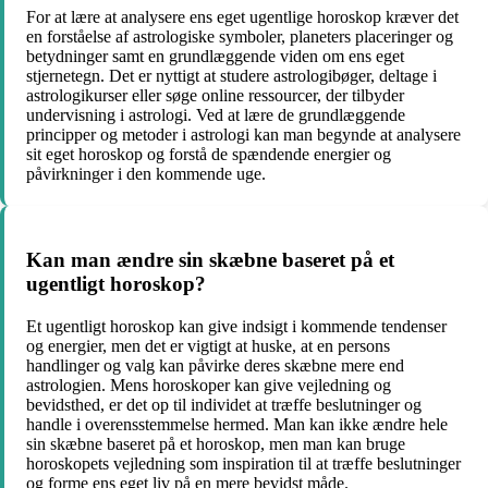
For at lære at analysere ens eget ugentlige horoskop kræver det
en forståelse af astrologiske symboler, planeters placeringer og
betydninger samt en grundlæggende viden om ens eget
stjernetegn. Det er nyttigt at studere astrologibøger, deltage i
astrologikurser eller søge online ressourcer, der tilbyder
undervisning i astrologi. Ved at lære de grundlæggende
principper og metoder i astrologi kan man begynde at analysere
sit eget horoskop og forstå de spændende energier og
påvirkninger i den kommende uge.
Kan man ændre sin skæbne baseret på et
ugentligt horoskop?
Et ugentligt horoskop kan give indsigt i kommende tendenser
og energier, men det er vigtigt at huske, at en persons
handlinger og valg kan påvirke deres skæbne mere end
astrologien. Mens horoskoper kan give vejledning og
bevidsthed, er det op til individet at træffe beslutninger og
handle i overensstemmelse hermed. Man kan ikke ændre hele
sin skæbne baseret på et horoskop, men man kan bruge
horoskopets vejledning som inspiration til at træffe beslutninger
og forme ens eget liv på en mere bevidst måde.