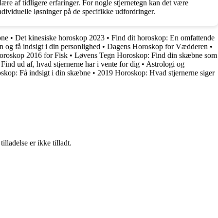
ære af tidligere erfaringer. For nogle stjernetegn kan det være
ndividuelle løsninger på de specifikke udfordringer.
bne
•
Det kinesiske horoskop 2023
•
Find dit horoskop: En omfattende
 og få indsigt i din personlighed
•
Dagens Horoskop for Vædderen
•
oroskop 2016 for Fisk
•
Løvens Tegn Horoskop: Find din skæbne som
ind ud af, hvad stjernerne har i vente for dig
•
Astrologi og
skop: Få indsigt i din skæbne
•
2019 Horoskop: Hvad stjernerne siger
adelse er ikke tilladt.