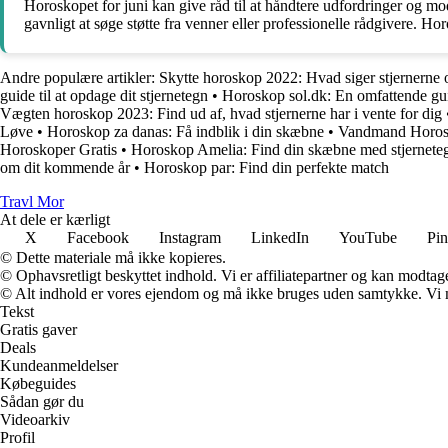
Horoskopet for juni kan give råd til at håndtere udfordringer og mod
gavnligt at søge støtte fra venner eller professionelle rådgivere. Ho
Andre populære artikler:
Skytte horoskop 2022: Hvad siger stjernerne
guide til at opdage dit stjernetegn
•
Horoskop sol.dk: En omfattende guid
Vægten horoskop 2023: Find ud af, hvad stjernerne har i vente for dig
Løve
•
Horoskop za danas: Få indblik i din skæbne
•
Vandmand Horosk
Horoskoper Gratis
•
Horoskop Amelia: Find din skæbne med stjernete
om dit kommende år
•
Horoskop par: Find din perfekte match
Travl Mor
At dele er kærligt
X
Facebook
Instagram
LinkedIn
YouTube
Pin
© Dette materiale må ikke kopieres.
© Ophavsretligt beskyttet indhold. Vi er affiliatepartner og kan modtag
© Alt indhold er vores ejendom og må ikke bruges uden samtykke. Vi mod
Tekst
Gratis gaver
Deals
Kundeanmeldelser
Købeguides
Sådan gør du
Videoarkiv
Profil