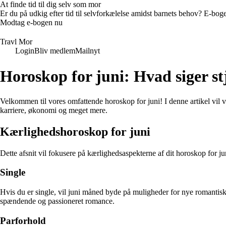
At finde tid til dig selv som mor
Er du på udkig efter tid til selvforkælelse amidst barnets behov? E-bogen
Modtag e-bogen nu
Travl Mor
Login
Bliv medlem
Mailnyt
Horoskop for juni: Hvad siger 
Velkommen til vores omfattende horoskop for juni! I denne artikel vil vi
karriere, økonomi og meget mere.
Kærlighedshoroskop for juni
Dette afsnit vil fokusere på kærlighedsaspekterne af dit horoskop for j
Single
Hvis du er single, vil juni måned byde på muligheder for nye romantiske
spændende og passioneret romance.
Parforhold