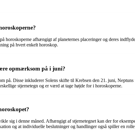
 horoskoperne?
å horoskoperne afhængigt af planeternes placeringer og deres indflydelse
rkning på hvert enkelt horoskop.
være opmærksom på i juni?
om på. Disse inkluderer Solens skifte til Krebsen den 21. juni, Neptuns
rskellige stjernetegn og er værd at tage højde for i horoskoperne.
 horoskopet?
vikle sig i denne måned. Afhængigt af stjernetegnet kan der for eksempel
ation og at individuelle beslutninger og handlinger også spiller en rolle