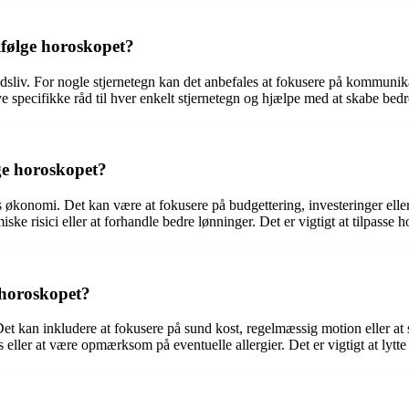
ifølge horoskopet?
edsliv. For nogle stjernetegn kan det anbefales at fokusere på kommunik
e specifikke råd til hver enkelt stjernetegn og hjælpe med at skabe bed
ge horoskopet?
ns økonomi. Det kan være at fokusere på budgettering, investeringer el
ske risici eller at forhandle bedre lønninger. Det er vigtigt at tilpasse h
 horoskopet?
Det kan inkludere at fokusere på sund kost, regelmæssig motion eller at 
s eller at være opmærksom på eventuelle allergier. Det er vigtigt at lytte