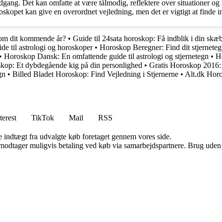
gang. Det kan omfatte at være tålmodig, reflektere over situationer og l
roskopet kan give en overordnet vejledning, men det er vigtigt at finde i
 om dit kommende år?
•
Guide til 24sata horoskop: Få indblik i din skæ
e til astrologi og horoskoper
•
Horoskop Beregner: Find dit stjernetegn
•
Horoskop Dansk: En omfattende guide til astrologi og stjernetegn
•
H
op: Et dybdegående kig på din personlighed
•
Gratis Horoskop 2016: F
gn
•
Billed Bladet Horoskop: Find Vejledning i Stjernerne
•
Alt.dk Horo
terest
TikTok
Mail
RSS
e indtægt fra udvalgte køb foretaget gennem vores side.
tager muligvis betaling ved køb via samarbejdspartnere. Brug uden till