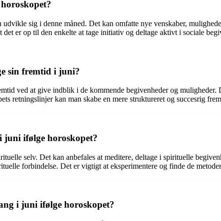
e horoskopet?
an udvikle sig i denne måned. Det kan omfatte nye venskaber, mulighed
det er op til den enkelte at tage initiativ og deltage aktivt i sociale beg
 sin fremtid i juni?
remtid ved at give indblik i de kommende begivenheder og muligheder. D
pets retningslinjer kan man skabe en mere struktureret og succesrig fre
i juni ifølge horoskopet?
rituelle selv. Det kan anbefales at meditere, deltage i spirituelle begiv
ituelle forbindelse. Det er vigtigt at eksperimentere og finde de metoder, 
g i juni ifølge horoskopet?