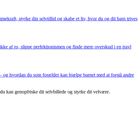
raft, styrke din selvtillid og skabe et liv, hvor du og dit barn trives
ke af ro, slippe perfektionismen og finde mere overskud i en travl
em – og hvordan du som forælder kan hjælpe barnet med at forstå andre
 du kan genopfriske dit selvbillede og styrke dit velvære.