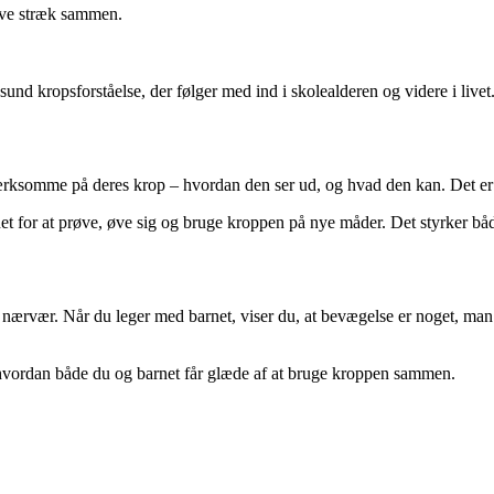
ove stræk sammen.
und kropsforståelse, der følger med ind i skolealderen og videre i livet
omme på deres krop – hvordan den ser ud, og hvad den kan. Det er en 
et for at prøve, øve sig og bruge kroppen på nye måder. Det styrker b
ærvær. Når du leger med barnet, viser du, at bevægelse er noget, man 
hvordan både du og barnet får glæde af at bruge kroppen sammen.