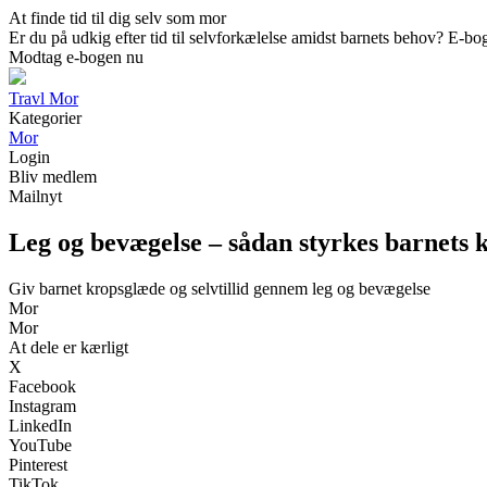
At finde tid til dig selv som mor
Er du på udkig efter tid til selvforkælelse amidst barnets behov? E-boge
Modtag e-bogen nu
Travl Mor
Kategorier
Mor
Login
Bliv medlem
Mailnyt
Leg og bevægelse – sådan styrkes barnets 
Giv barnet kropsglæde og selvtillid gennem leg og bevægelse
Mor
Mor
At dele er kærligt
X
Facebook
Instagram
LinkedIn
YouTube
Pinterest
TikTok