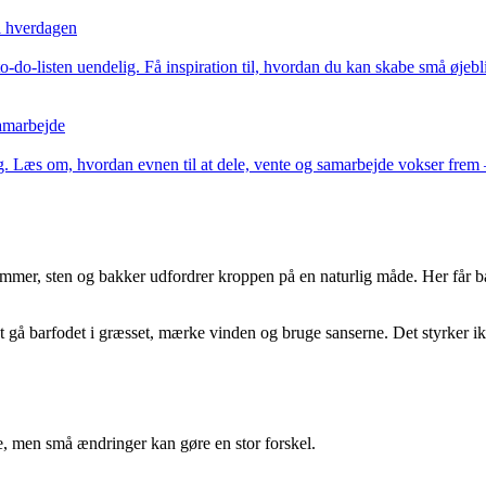
i hverdagen
-listen uendelig. Få inspiration til, hvordan du kan skabe små øjeblik
samarbejde
kling. Læs om, hvordan evnen til at dele, vente og samarbejde vokser fr
stammer, sten og bakker udfordrer kroppen på en naturlig måde. Her får 
et gå barfodet i græsset, mærke vinden og bruge sanserne. Det styrker i
se, men små ændringer kan gøre en stor forskel.