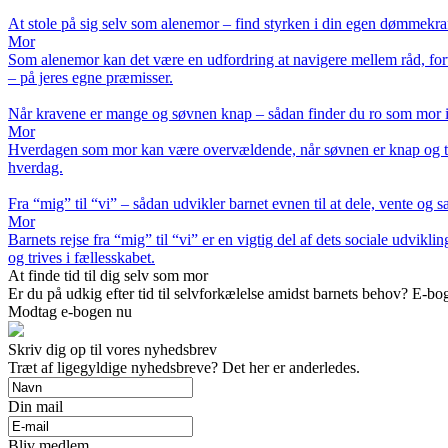
At stole på sig selv som alenemor – find styrken i din egen dømmekra
Mor
Som alenemor kan det være en udfordring at navigere mellem råd, forven
– på jeres egne præmisser.
Når kravene er mange og søvnen knap – sådan finder du ro som mor 
Mor
Hverdagen som mor kan være overvældende, når søvnen er knap og to-do
hverdag.
Fra “mig” til “vi” – sådan udvikler barnet evnen til at dele, vente og 
Mor
Barnets rejse fra “mig” til “vi” er en vigtig del af dets sociale udvi
og trives i fællesskabet.
At finde tid til dig selv som mor
Er du på udkig efter tid til selvforkælelse amidst barnets behov? E-boge
Modtag e-bogen nu
Skriv dig op til vores nyhedsbrev
Træt af ligegyldige nyhedsbreve? Det her er anderledes.
Din mail
Bliv medlem