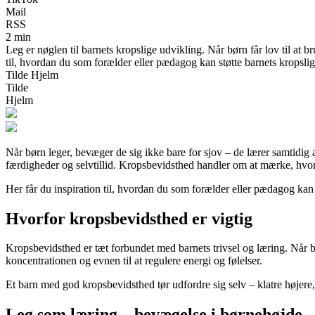
Mail
RSS
2 min
Leg er nøglen til barnets kropslige udvikling. Når børn får lov til at 
til, hvordan du som forælder eller pædagog kan støtte barnets kropsli
Tilde Hjelm
Tilde
Hjelm
Når børn leger, bevæger de sig ikke bare for sjov – de lærer samtidi
færdigheder og selvtillid. Kropsbevidsthed handler om at mærke, hvor k
Her får du inspiration til, hvordan du som forælder eller pædagog kan
Hvorfor kropsbevidsthed er vigtig
Kropsbevidsthed er tæt forbundet med barnets trivsel og læring. Når barn
koncentrationen og evnen til at regulere energi og følelser.
Et barn med god kropsbevidsthed tør udfordre sig selv – klatre højere,
Leg som læring – bevægelse i børnehøjde