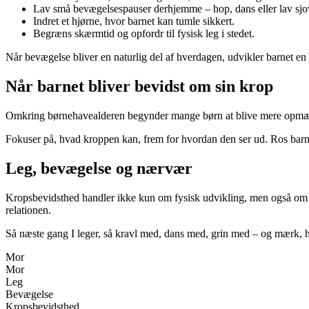
Lav små bevægelsespauser derhjemme – hop, dans eller lav sj
Indret et hjørne, hvor barnet kan tumle sikkert.
Begræns skærmtid og opfordr til fysisk leg i stedet.
Når bevægelse bliver en naturlig del af hverdagen, udvikler barnet en s
Når barnet bliver bevidst om sin krop
Omkring børnehavealderen begynder mange børn at blive mere opmærks
Fokuser på, hvad kroppen kan, frem for hvordan den ser ud. Ros barn
Leg, bevægelse og nærvær
Kropsbevidsthed handler ikke kun om fysisk udvikling, men også om n
relationen.
Så næste gang I leger, så kravl med, dans med, grin med – og mærk, 
Mor
Mor
Leg
Bevægelse
Kropsbevidsthed