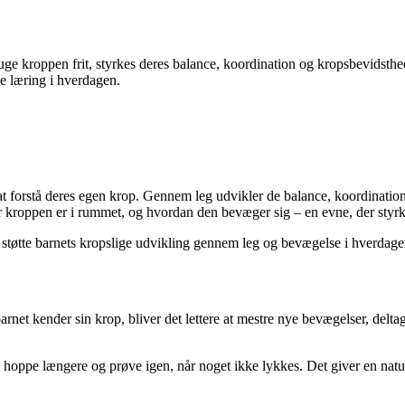
bruge kroppen frit, styrkes deres balance, koordination og kropsbevidsthed
ge læring i hverdagen.
g at forstå deres egen krop. Gennem leg udvikler de balance, koordinat
roppen er i rummet, og hvordan den bevæger sig – en evne, der styrkes, 
 støtte barnets kropslige udvikling gennem leg og bevægelse i hverdage
et kender sin krop, bliver det lettere at mestre nye bevægelser, deltage i
 hoppe længere og prøve igen, når noget ikke lykkes. Det giver en naturl