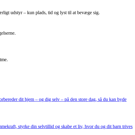
igt udstyr – kun plads, tid og lyst til at bevæge sig.
gelserne.
ytme.
 forbereder dit hjem – og dig selv – på den store dag, så du kan byde
raft, styrke din selvtillid og skabe et liv, hvor du og dit barn trives