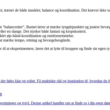
r, træner de både muskler, balance og koordination. Det kræver ikke særl
om “balancestier”. Barnet lærer at mærke tyngdepunktet og justere bevæ
ller en slange. Det styrker både fantasi og kropskontrol.
vikler øje-hånd-koordination og rumfornemmelse.
at mærke tempo, retning og bevægelsesglæde.
ov til at eksperimentere, lærer det at lytte til kroppen og finde sin egen r
der føles klar og roligt. Få praktiske råd og inspiration til, hvordan du
ft
tninger og tvivl. Denne artikel handler om at finde ro i din egen dømmek