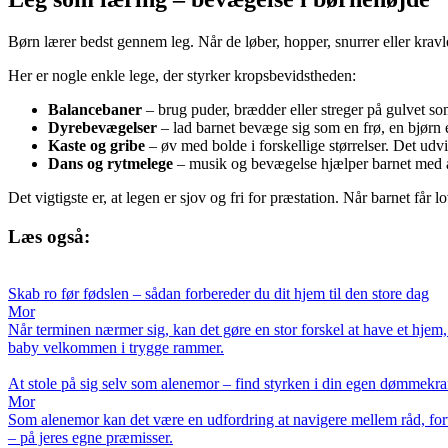
Børn lærer bedst gennem leg. Når de løber, hopper, snurrer eller kravle
Her er nogle enkle lege, der styrker kropsbevidstheden:
Balancebaner
– brug puder, brædder eller streger på gulvet s
Dyrebevægelser
– lad barnet bevæge sig som en frø, en bjørn e
Kaste og gribe
– øv med bolde i forskellige størrelser. Det ud
Dans og rytmelege
– musik og bevægelse hjælper barnet med 
Det vigtigste er, at legen er sjov og fri for præstation. Når barnet får l
Læs også:
Skab ro før fødslen – sådan forbereder du dit hjem til den store dag
Mor
Når terminen nærmer sig, kan det gøre en stor forskel at have et hjem, 
baby velkommen i trygge rammer.
At stole på sig selv som alenemor – find styrken i din egen dømmekra
Mor
Som alenemor kan det være en udfordring at navigere mellem råd, forven
– på jeres egne præmisser.