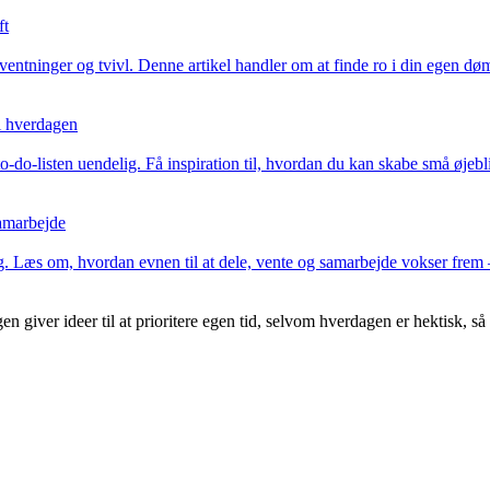
ft
tninger og tvivl. Denne artikel handler om at finde ro i din egen dømmek
i hverdagen
-listen uendelig. Få inspiration til, hvordan du kan skabe små øjeblik
samarbejde
kling. Læs om, hvordan evnen til at dele, vente og samarbejde vokser fr
n giver ideer til at prioritere egen tid, selvom hverdagen er hektisk, så