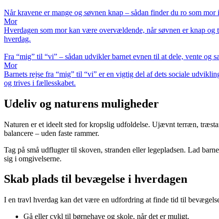
Når kravene er mange og søvnen knap – sådan finder du ro som mor 
Mor
Hverdagen som mor kan være overvældende, når søvnen er knap og to-do
hverdag.
Fra “mig” til “vi” – sådan udvikler barnet evnen til at dele, vente og 
Mor
Barnets rejse fra “mig” til “vi” er en vigtig del af dets sociale udvi
og trives i fællesskabet.
Udeliv og naturens muligheder
Naturen er et ideelt sted for kropslig udfoldelse. Ujævnt terræn, træ
balancere – uden faste rammer.
Tag på små udflugter til skoven, stranden eller legepladsen. Lad barn
sig i omgivelserne.
Skab plads til bevægelse i hverdagen
I en travl hverdag kan det være en udfordring at finde tid til bevægel
Gå eller cykl til børnehave og skole, når det er muligt.