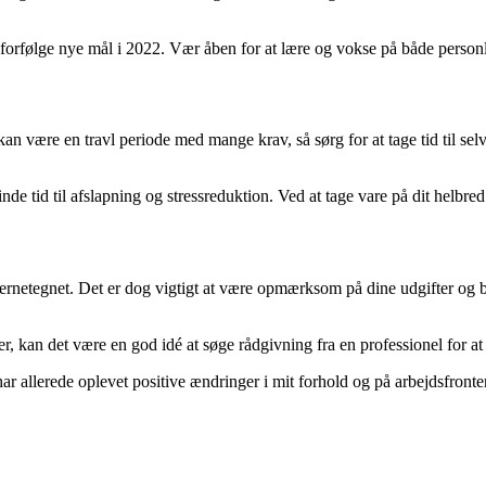
forfølge nye mål i 2022. Vær åben for at lære og vokse på både personli
t kan være en travl periode med mange krav, så sørg for at tage tid til s
e tid til afslapning og stressreduktion. Ved at tage vare på dit helbred 
jernetegnet. Det er dog vigtigt at være opmærksom på dine udgifter og 
 kan det være en god idé at søge rådgivning fra en professionel for at si
 har allerede oplevet positive ændringer i mit forhold og på arbejdsfront