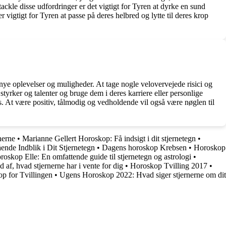
ackle disse udfordringer er det vigtigt for Tyren at dyrke en sund
vigtigt for Tyren at passe på deres helbred og lytte til deres krop
 nye oplevelser og muligheder. At tage nogle velovervejede risici og
tyrker og talenter og bruge dem i deres karriere eller personlige
. At være positiv, tålmodig og vedholdende vil også være nøglen til
nerne
•
Marianne Gellert Horoskop: Få indsigt i dit stjernetegn
•
nde Indblik i Dit Stjernetegn
•
Dagens horoskop Krebsen
•
Horoskop
roskop Elle: En omfattende guide til stjernetegn og astrologi
•
af, hvad stjernerne har i vente for dig
•
Horoskop Tvilling 2017
•
p for Tvillingen
•
Ugens Horoskop 2022: Hvad siger stjernerne om dit