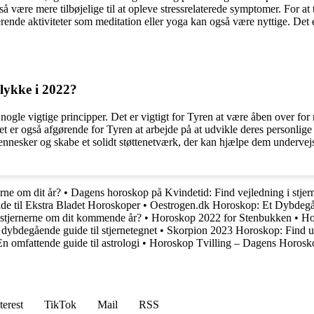
være mere tilbøjelige til at opleve stressrelaterede symptomer. For at t
ende aktiviteter som meditation eller yoga kan også være nyttige. Det er 
lykke i 2022?
ogle vigtige principper. Det er vigtigt for Tyren at være åben over for
er også afgørende for Tyren at arbejde på at udvikle deres personlige s
ennesker og skabe et solidt støttenetværk, der kan hjælpe dem undervejs
ne om dit år?
•
Dagens horoskop på Kvindetid: Find vejledning i stjer
de til Ekstra Bladet Horoskoper
•
Oestrogen.dk Horoskop: Et Dybdegåe
stjernerne om dit kommende år?
•
Horoskop 2022 for Stenbukken
•
Ho
dybdegående guide til stjernetegnet
•
Skorpion 2023 Horoskop: Find ud 
n omfattende guide til astrologi
•
Horoskop Tvilling – Dagens Horosko
terest
TikTok
Mail
RSS