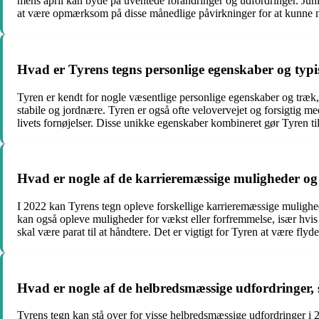
mens april kan byde på uventede forandringer og udfordringer. Juni
at være opmærksom på disse månedlige påvirkninger for at kunne 
Hvad er Tyrens tegns personlige egenskaber og typ
Tyren er kendt for nogle væsentlige personlige egenskaber og træk, 
stabile og jordnære. Tyren er også ofte velovervejet og forsigtig m
livets fornøjelser. Disse unikke egenskaber kombineret gør Tyren ti
Hvad er nogle af de karrieremæssige muligheder o
I 2022 kan Tyrens tegn opleve forskellige karrieremæssige muligheder
kan også opleve muligheder for vækst eller forfremmelse, især hvis 
skal være parat til at håndtere. Det er vigtigt for Tyren at være fl
Hvad er nogle af de helbredsmæssige udfordringer,
Tyrens tegn kan stå over for visse helbredsmæssige udfordringer i 2