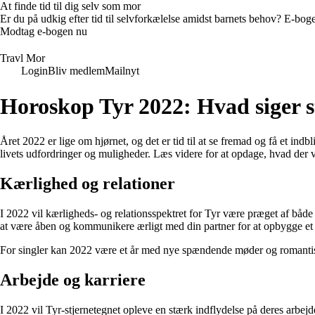
At finde tid til dig selv som mor
Er du på udkig efter tid til selvforkælelse amidst barnets behov? E-bogen
Modtag e-bogen nu
Travl Mor
Login
Bliv medlem
Mailnyt
Horoskop Tyr 2022: Hvad siger 
Året 2022 er lige om hjørnet, og det er tid til at se fremad og få et in
livets udfordringer og muligheder. Læs videre for at opdage, hvad der v
Kærlighed og relationer
I 2022 vil kærligheds- og relationsspektret for Tyr være præget af både 
at være åben og kommunikere ærligt med din partner for at opbygge et 
For singler kan 2022 være et år med nye spændende møder og romantiske
Arbejde og karriere
I 2022 vil Tyr-stjernetegnet opleve en stærk indflydelse på deres arbej