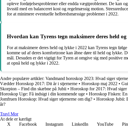
opleve fordøjelsesproblemer eller endda vægtproblemer. De kan også 
livsstil med en balanceret kost og regelmæssig motion. Stressreducer
for at minimere eventuelle helbredsmæssige problemer i 2022.
Hvordan kan Tyrens tegn maksimere deres held og 
For at maksimere deres held og lykke i 2022 kan Tyrens tegn følge n
komme ud af deres komfortzone kan åbne døre til held og lykke. Det 
mål. Desuden er det vigtigt for Tyren at omgive sig med positive m
at opnå held og lykke i 2022.
Andre populære artikler:
Vandmand horoskop 2023: Hvad siger stjerner
Vædder Horoskop 2017: Dit år i stjernerne
•
Horoskop maj 2022
•
Gui
Skorpion – Find din skæbne på Jubii
•
Horoskop for 2017: Hvad siger 
Horoskop Uge: Få indsigt i din kommende uge
•
Horoskop Fisken: En 
Jomfruen Horoskop: Hvad siger stjernerne om dig?
•
Horoskop Jubii: E
år?
Travl Mor
At dele er kærligt
X
Facebook
Instagram
LinkedIn
YouTube
Pin