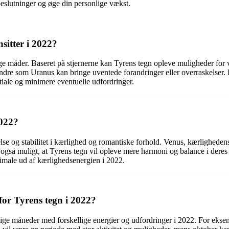
eslutninger og øge din personlige vækst.
sitter i 2022?
llige måder. Baseret på stjernerne kan Tyrens tegn opleve muligheder for
 andre som Uranus kan bringe uventede forandringer eller overraskelser
ntiale og minimere eventuelle udfordringer.
2022?
se og stabilitet i kærlighed og romantiske forhold. Venus, kærlighedens
r også muligt, at Tyrens tegn vil opleve mere harmoni og balance i deres 
simale ud af kærlighedsenergien i 2022.
or Tyrens tegn i 2022?
llige måneder med forskellige energier og udfordringer i 2022. For eks