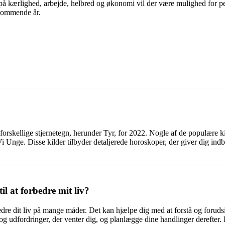
å kærlighed, arbejde, helbred og økonomi vil der være mulighed for pers
t kommende år.
 forskellige stjernetegn, herunder Tyr, for 2022. Nogle af de populære 
Unge. Disse kilder tilbyder detaljerede horoskoper, der giver dig indbli
l at forbedre mit liv?
bedre dit liv på mange måder. Det kan hjælpe dig med at forstå og foru
 og udfordringer, der venter dig, og planlægge dine handlinger derefter.