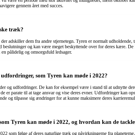
 vil være en periode med stor aktivitet og muligheder, mens oktober kan
navigere gennem året med succes.
iske træk?
der adskiller dem fra andre stjernetegn. Tyren er normalt udholdende, tå
ed beslutninger og kan være meget beskyttende over for deres kære. De 
l en pålidelig og omsorgsfuld ledsager.
g udfordringer, som Tyren kan møde i 2022?
 og udfordringer. De kan for eksempel være i stand til at udnytte deres 
de er parate til at tage ansvar og vise deres evner. Udfordringer kan op
ydende og tilpasse sig ændringer for at kunne maksimere deres karrieremu
 som Tyren kan møde i 2022, og hvordan kan de tackle
022 som følge af deres naturlige træk og påvirkningerne fra planeterne. 