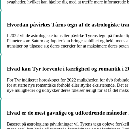
svagheder, hvilket kan hjælpe dig med at træffe mere informerede b
Hvordan påvirkes Tårns tegn af de astrologiske tran
I 2022 vil de astrologiske transitter påvirke Tyrens tegn på forske
Planeter som Saturn og Jupiter kan bringe stabilitet og held, mens
transitter og tilpasse sig deres energier for at maksimere deres pote
Hvad kan Tyr forvente i kærlighed og romantik i 
For Tyr indikerer horoskopet for 2022 muligheden for dyb forbindel
for at starte nye romantiske forhold eller styrke eksisterende. Det e
nye muligheder og udtrykker deres følelser ærligt for at få det mak
Hvad er de mest gavnlige og udfordrende måneder f
Baseret på astrologiens påvirkninger vil Tyrens tegn opleve forske