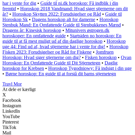
har i vente for dig
•
Guide til ni.dk horoskop: Få indblik i din
fremtid
•
Horoskop 2018 Vandmand: Hvad siger stjernerne om dit
år?
•
Horoskop Skytten 2022: Forudsigelser og Råd
•
Guide til
Horoskop Sk
•
Dagens horoskop alt for damerne
•
Horoskop
Stenbuk Mand: En Omfattende Guide til Stenbukkenes Mænd
•
Dragens år: Kinesisk horoskop
•
Mitunivers østrogen.dk
horoskoper: En omfattende guide
•
Startsiden no horoskop: En
guide til at få mest muligt ud af din daglige horoskop
•
Horoskop
uge 44: Find ud af, hvad stjernerne har i vente for dig!
•
Horoskop
Fisken 2023: Forudsigelser og Råd for Fiskene
•
Jomfruen
Horoskop: Hvad siger stjernerne om dig?
•
Fisken horoskop
•
Ovan
Horoskop: En Omfattende Guide til Dit Stjernetegn
•
Daglig
horoskop for Krebsen
•
Horoskop Tygodniowy: Få indsigt i din uge
•
Børne horoskop: En guide til at forstå dit barns stjernetegn
Travl Mor
At dele er kærligt
X
Facebook
Instagram
LinkedIn
YouTube
Pinterest
TikTok
Mail