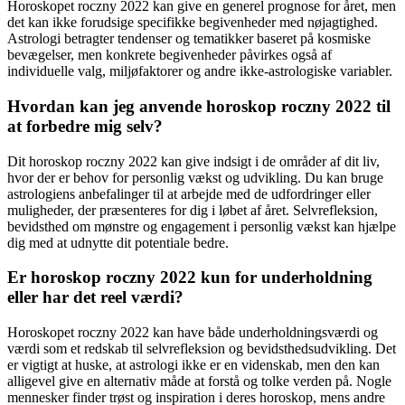
Horoskopet roczny 2022 kan give en generel prognose for året, men
det kan ikke forudsige specifikke begivenheder med nøjagtighed.
Astrologi betragter tendenser og tematikker baseret på kosmiske
bevægelser, men konkrete begivenheder påvirkes også af
individuelle valg, miljøfaktorer og andre ikke-astrologiske variabler.
Hvordan kan jeg anvende horoskop roczny 2022 til
at forbedre mig selv?
Dit horoskop roczny 2022 kan give indsigt i de områder af dit liv,
hvor der er behov for personlig vækst og udvikling. Du kan bruge
astrologiens anbefalinger til at arbejde med de udfordringer eller
muligheder, der præsenteres for dig i løbet af året. Selvrefleksion,
bevidsthed om mønstre og engagement i personlig vækst kan hjælpe
dig med at udnytte dit potentiale bedre.
Er horoskop roczny 2022 kun for underholdning
eller har det reel værdi?
Horoskopet roczny 2022 kan have både underholdningsværdi og
værdi som et redskab til selvrefleksion og bevidsthedsudvikling. Det
er vigtigt at huske, at astrologi ikke er en videnskab, men den kan
alligevel give en alternativ måde at forstå og tolke verden på. Nogle
mennesker finder trøst og inspiration i deres horoskop, mens andre