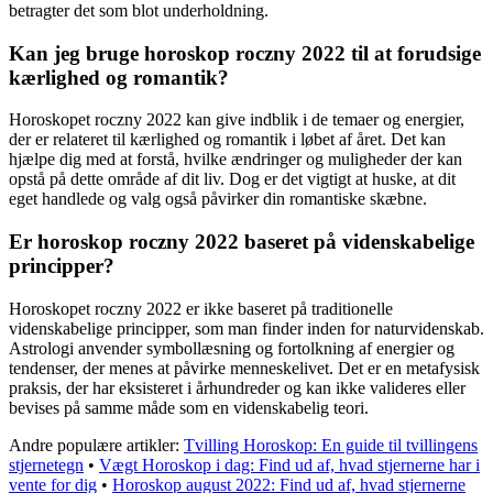
betragter det som blot underholdning.
Kan jeg bruge horoskop roczny 2022 til at forudsige
kærlighed og romantik?
Horoskopet roczny 2022 kan give indblik i de temaer og energier,
der er relateret til kærlighed og romantik i løbet af året. Det kan
hjælpe dig med at forstå, hvilke ændringer og muligheder der kan
opstå på dette område af dit liv. Dog er det vigtigt at huske, at dit
eget handlede og valg også påvirker din romantiske skæbne.
Er horoskop roczny 2022 baseret på videnskabelige
principper?
Horoskopet roczny 2022 er ikke baseret på traditionelle
videnskabelige principper, som man finder inden for naturvidenskab.
Astrologi anvender symbollæsning og fortolkning af energier og
tendenser, der menes at påvirke menneskelivet. Det er en metafysisk
praksis, der har eksisteret i århundreder og kan ikke valideres eller
bevises på samme måde som en videnskabelig teori.
Andre populære artikler:
Tvilling Horoskop: En guide til tvillingens
stjernetegn
•
Vægt Horoskop i dag: Find ud af, hvad stjernerne har i
vente for dig
•
Horoskop august 2022: Find ud af, hvad stjernerne