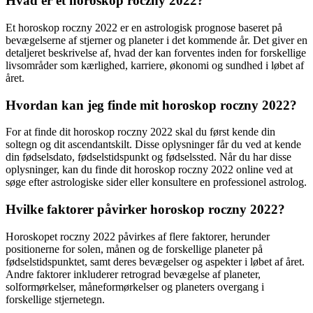
Hvad er et horoskop roczny 2022?
Et horoskop roczny 2022 er en astrologisk prognose baseret på
bevægelserne af stjerner og planeter i det kommende år. Det giver en
detaljeret beskrivelse af, hvad der kan forventes inden for forskellige
livsområder som kærlighed, karriere, økonomi og sundhed i løbet af
året.
Hvordan kan jeg finde mit horoskop roczny 2022?
For at finde dit horoskop roczny 2022 skal du først kende din
soltegn og dit ascendantskilt. Disse oplysninger får du ved at kende
din fødselsdato, fødselstidspunkt og fødselssted. Når du har disse
oplysninger, kan du finde dit horoskop roczny 2022 online ved at
søge efter astrologiske sider eller konsultere en professionel astrolog.
Hvilke faktorer påvirker horoskop roczny 2022?
Horoskopet roczny 2022 påvirkes af flere faktorer, herunder
positionerne for solen, månen og de forskellige planeter på
fødselstidspunktet, samt deres bevægelser og aspekter i løbet af året.
Andre faktorer inkluderer retrograd bevægelse af planeter,
solformørkelser, måneformørkelser og planeters overgang i
forskellige stjernetegn.