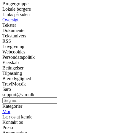
Brugergruppe
Lokale borgere
Links på siden
Oversigt
Tekster
Dokumenter
Tekstunivers
RSS
Lovgivning
Webcookies
Persondatapolitik
Ejerskab
Betingelser
Tilpasning
Bæredygtighed
TravlMor.dk
Saro
support@saro.dk
Kategorier
Mor
Lær os at kende
Kontakt os
Presse
Annoncering