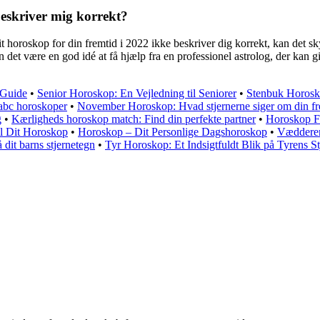
beskriver mig korrekt?
 horoskop for din fremtid i 2022 ikke beskriver dig korrekt, kan det sky
n det være en god idé at få hjælp fra en professionel astrolog, der kan
 Guide
•
Senior Horoskop: En Vejledning til Seniorer
•
Stenbuk Horosko
 abc horoskoper
•
November Horoskop: Hvad stjernerne siger om din fr
g
•
Kærligheds horoskop match: Find din perfekte partner
•
Horoskop F
l Dit Horoskop
•
Horoskop – Dit Personlige Dagshoroskop
•
Vædderen 
 dit barns stjernetegn
•
Tyr Horoskop: Et Indsigtfuldt Blik på Tyrens S