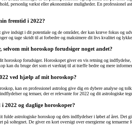
orhold, personlig vækst eller økonomiske muligheder. En professionel as
min fremtid i 2022?
t give indsigt i dit potentiale og de områder, der kan kræve fokus og 
ger og tage skridt til at forbedre og maksimere dit livs kvalitet og lyk
, selvom mit horoskop forudsiger noget andet?
horoskop forudsiger. Horoskopet giver en vis retning og indflydelse, men 
op kan du bruge det som et værktøj til at træffe bedre og mere informe
2022 ved hjælp af mit horoskop?
horoskop, kan en professionel astrolog give dig en dybere analyse og to
indflydelser og temaer, der er relevante for 2022 og dit astrologiske teg
d i 2022 og daglige horoskoper?
t fulde astrologiske horoskop og dets indflydelser i løbet af året. Det gi
t på soltegnet. De giver en kort oversigt over energierne og temaerne 