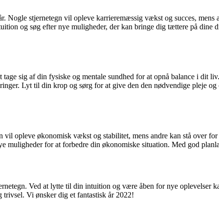
r. Nogle stjernetegn vil opleve karrieremæssig vækst og succes, mens and
ntuition og søg efter nye muligheder, der kan bringe dig tættere på din
tage sig af din fysiske og mentale sundhed for at opnå balance i dit liv
ndringer. Lyt til din krop og sørg for at give den den nødvendige plej
n vil opleve økonomisk vækst og stabilitet, mens andre kan stå over f
er nye muligheder for at forbedre din økonomiske situation. Med god pl
rnetegn. Ved at lytte til din intuition og være åben for nye oplevelser
trivsel. Vi ønsker dig et fantastisk år 2022!