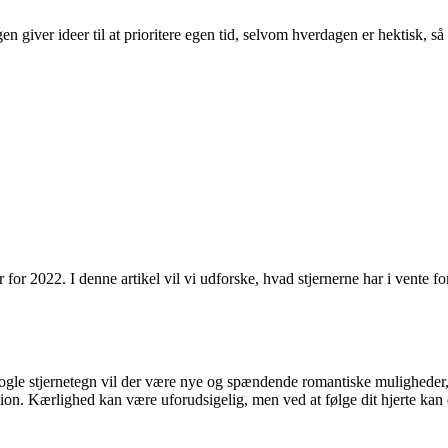
n giver ideer til at prioritere egen tid, selvom hverdagen er hektisk, så
r 2022. I denne artikel vil vi udforske, hvad stjernerne har i vente for
 nogle stjernetegn vil der være nye og spændende romantiske muligheder
ntuition. Kærlighed kan være uforudsigelig, men ved at følge dit hjerte ka