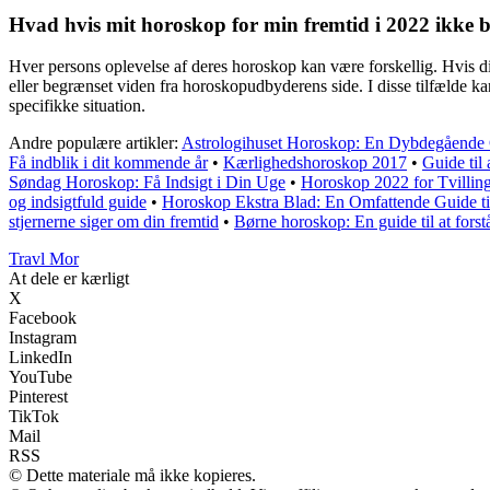
Hvad hvis mit horoskop for min fremtid i 2022 ikke 
Hver persons oplevelse af deres horoskop kan være forskellig. Hvis dit
eller begrænset viden fra horoskopudbyderens side. I disse tilfælde ka
specifikke situation.
Andre populære artikler:
Astrologihuset Horoskop: En Dybdegående
Få indblik i dit kommende år
•
Kærlighedshoroskop 2017
•
Guide til
Søndag Horoskop: Få Indsigt i Din Uge
•
Horoskop 2022 for Tvillin
og indsigtfuld guide
•
Horoskop Ekstra Blad: En Omfattende Guide ti
stjernerne siger om din fremtid
•
Børne horoskop: En guide til at forstå
Travl Mor
At dele er kærligt
X
Facebook
Instagram
LinkedIn
YouTube
Pinterest
TikTok
Mail
RSS
© Dette materiale må ikke kopieres.