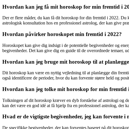
Hvordan kan jeg få mit horoskop for min fremtid i 2
Der er flere måder, du kan få dit horoskop for din fremtid i 2022. Du
astrologisk konsultation hos en professionel astrolog, der kan give pr
Hvordan påvirker horoskopet min fremtid i 2022?
Horoskopet kan give dig indsigt i de potentielle begivenheder og energi
begivenheder. Det kan give dig en guide til de overordnede temaer, udf
Hvordan kan jeg bruge mit horoskop til at planlægge
Dit horoskop kan være en nyttig vejledning til at planlægge din fremt
også identificere de perioder, hvor du kan forvente større held og posi
Hvordan kan jeg tolke mit horoskop for min fremtid 
Tolkningen af dit horoskop kræver en dyb forståelse af astrologi og de
kan det være en god idé at få hjælp fra en professionel astrolog, der
Hvad er de vigtigste begivenheder, jeg kan forvente i
De specifikke begivenheder, der kan forventes baseret på dit horoskop 