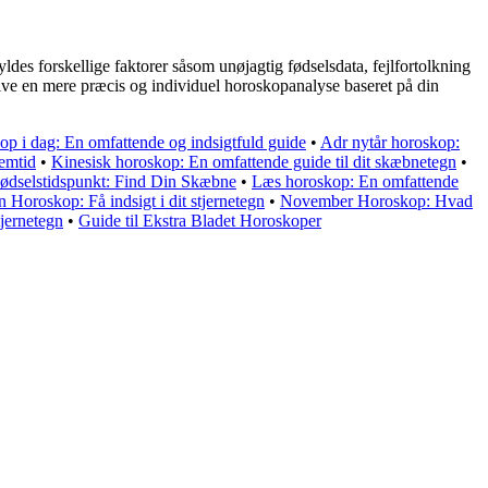
ldes forskellige faktorer såsom unøjagtig fødselsdata, fejlfortolkning
 give en mere præcis og individuel horoskopanalyse baseret på din
p i dag: En omfattende og indsigtfuld guide
•
Adr nytår horoskop:
emtid
•
Kinesisk horoskop: En omfattende guide til dit skæbnetegn
•
ødselstidspunkt: Find Din Skæbne
•
Læs horoskop: En omfattende
Horoskop: Få indsigt i dit stjernetegn
•
November Horoskop: Hvad
tjernetegn
•
Guide til Ekstra Bladet Horoskoper