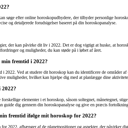
022?
 kan søge efter online horoskopudbydere, der tilbyder personlige horosk
æcise og detaljerede forudsigelser baseret på din horoskopanalyse.
er, der kan påvirke dit liv i 2022. Det er dog vigtigt at huske, at horo
ordringer og muligheder, du kan støde på i løbet af året.
 min fremtid i 2022?
id i 2022. Ved at studere dit horoskop kan du identificere de områder a
tive muligheder, hvilket kan hjælpe dig med at planlægge dine aktivitete
i 2022?
 forskellige elementer i et horoskop, såsom soltegnet, månetegnet, stig
 kan guide dig gennem din horoskopanalyse og give en præcis fortolkning
 min fremtid ifølge mit horoskop for 2022?
for 2022, afhænger af de planetpositioner og aspekter, der påvirker dig