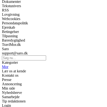
Dokumenter
Tekstunivers
RSS
Lovgivning
Webcookies
Persondatapolitik
Ejerskab
Betingelser
Tilpasning
Bæredygtighed
TravlMor.dk
Saro
support@saro.dk
Kategorier
Mor
Lær os at kende
Kontakt os
Presse
Annoncering
Min side
Nyhedsbreve
Samarbejde
Tip redaktionen
Login