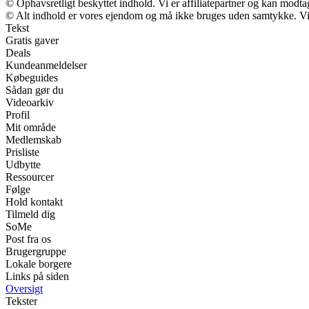
© Ophavsretligt beskyttet indhold. Vi er affiliatepartner og kan modt
© Alt indhold er vores ejendom og må ikke bruges uden samtykke. Vi m
Tekst
Gratis gaver
Deals
Kundeanmeldelser
Købeguides
Sådan gør du
Videoarkiv
Profil
Mit område
Medlemskab
Prisliste
Udbytte
Ressourcer
Følge
Hold kontakt
Tilmeld dig
SoMe
Post fra os
Brugergruppe
Lokale borgere
Links på siden
Oversigt
Tekster