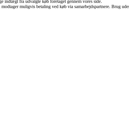
age indtægt fra udvalgte køb foretaget gennem vores side.
odtager muligvis betaling ved køb via samarbejdspartnere. Brug uden ti