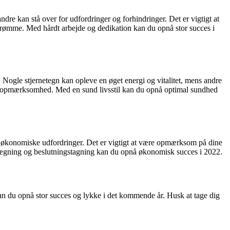
re kan stå over for udfordringer og forhindringer. Det er vigtigt at
e drømme. Med hårdt arbejde og dedikation kan du opnå stor succes i
. Nogle stjernetegn kan opleve en øget energi og vitalitet, mens andre
e og opmærksomhed. Med en sund livsstil kan du opnå optimal sundhed
or økonomiske udfordringer. Det er vigtigt at være opmærksom på dine
anlægning og beslutningstagning kan du opnå økonomisk succes i 2022.
 kan du opnå stor succes og lykke i det kommende år. Husk at tage dig