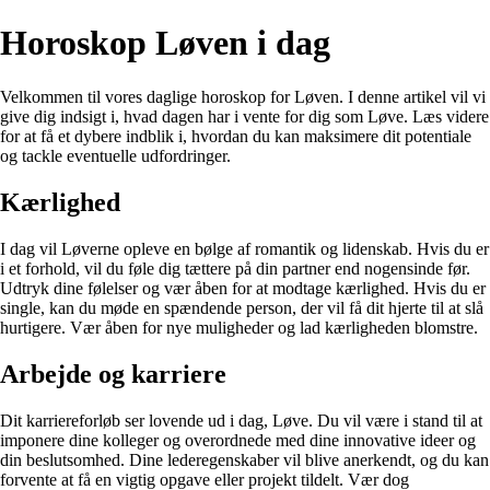
Horoskop Løven i dag
Velkommen til vores daglige horoskop for Løven. I denne artikel vil vi
give dig indsigt i, hvad dagen har i vente for dig som Løve. Læs videre
for at få et dybere indblik i, hvordan du kan maksimere dit potentiale
og tackle eventuelle udfordringer.
Kærlighed
I dag vil Løverne opleve en bølge af romantik og lidenskab. Hvis du er
i et forhold, vil du føle dig tættere på din partner end nogensinde før.
Udtryk dine følelser og vær åben for at modtage kærlighed. Hvis du er
single, kan du møde en spændende person, der vil få dit hjerte til at slå
hurtigere. Vær åben for nye muligheder og lad kærligheden blomstre.
Arbejde og karriere
Dit karriereforløb ser lovende ud i dag, Løve. Du vil være i stand til at
imponere dine kolleger og overordnede med dine innovative ideer og
din beslutsomhed. Dine lederegenskaber vil blive anerkendt, og du kan
forvente at få en vigtig opgave eller projekt tildelt. Vær dog