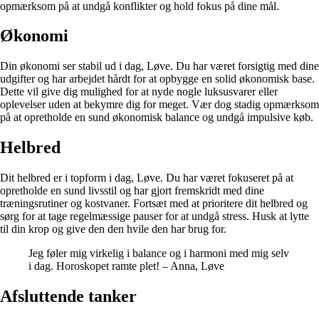
opmærksom på at undgå konflikter og hold fokus på dine mål.
Økonomi
Din økonomi ser stabil ud i dag, Løve. Du har været forsigtig med dine
udgifter og har arbejdet hårdt for at opbygge en solid økonomisk base.
Dette vil give dig mulighed for at nyde nogle luksusvarer eller
oplevelser uden at bekymre dig for meget. Vær dog stadig opmærksom
på at opretholde en sund økonomisk balance og undgå impulsive køb.
Helbred
Dit helbred er i topform i dag, Løve. Du har været fokuseret på at
opretholde en sund livsstil og har gjort fremskridt med dine
træningsrutiner og kostvaner. Fortsæt med at prioritere dit helbred og
sørg for at tage regelmæssige pauser for at undgå stress. Husk at lytte
til din krop og give den den hvile den har brug for.
Jeg føler mig virkelig i balance og i harmoni med mig selv
i dag. Horoskopet ramte plet! – Anna, Løve
Afsluttende tanker