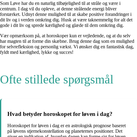
Som Løve har du en naturlig tilbøjelighed til at stråle og være i
centrum. I dag vil du opleve, at denne strålende energi bliver
forstærket. Udnyt denne mulighed til at skabe positive forandringer i
dit liv og i verden omkring dig. Husk at være taknemmelig for alt det
gode i dit liv og sprede kærlighed og glæde til dem omkring dig.
Vær opmærksom på, at horoskoper kun er vejledende, og at du selv
har magten til at forme din skæbne. Brug denne dag som en mulighed
for selvrefleksion og personlig vækst. Vi ønsker dig en fantastisk dag,
fyldt med kærlighed, lykke og succes!
Ofte stillede spørgsmål
Hvad betyder horoskopet for løven i dag?
Horoskopet for løven i dag er en astrologisk prognose baseret
på løvens stjernekonstellation og planeternes positioner. Det
giver en indikation af, hvordan dagen kan forme sig for løven,