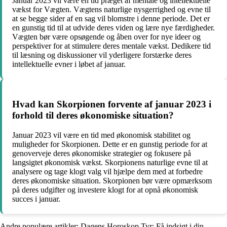
Januar 2023 vil være en tid præget af mentale og intellektuelle
vækst for Vægten. Vægtens naturlige nysgerrighed og evne til
at se begge sider af en sag vil blomstre i denne periode. Det er
en gunstig tid til at udvide deres viden og lære nye færdigheder.
Vægten bør være opsøgende og åben over for nye ideer og
perspektiver for at stimulere deres mentale vækst. Dedikere tid
til læsning og diskussioner vil yderligere forstærke deres
intellektuelle evner i løbet af januar.
Hvad kan Skorpionen forvente af januar 2023 i
forhold til deres økonomiske situation?
Januar 2023 vil være en tid med økonomisk stabilitet og
muligheder for Skorpionen. Dette er en gunstig periode for at
genoverveje deres økonomiske strategier og fokusere på
langsigtet økonomisk vækst. Skorpionens naturlige evne til at
analysere og tage klogt valg vil hjælpe dem med at forbedre
deres økonomiske situation. Skorpionen bør være opmærksom
på deres udgifter og investere klogt for at opnå økonomisk
succes i januar.
Andre populære artikler:
Dagens Horoskop Tyr: Få indsigt i din