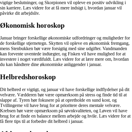
vigtige beslutninger, og Skorpionen vil opleve en positiv udvikling i
sin karriere. Læs videre for at få mere indsigt i, hvordan januar vil
påvirke dit arbejdsliv.
Økonomisk horoskop
Januar bringer forskellige økonomiske udfordringer og muligheder for
de forskellige stjernetegn. Skytten vil opleve en økonomisk fremgang,
mens Stenbukken bør være forsigtig med sine udgifter. Vandmanden
kan forvente uventede indtægter, og Fisken vil have mulighed for at
investere i noget værdifuldt. Læs videre for at lære mere om, hvordan
du kan håndtere dine økonomiske anliggender i januar.
Helbredshoroskop
Dit helbred er vigtigt, og januar vil have forskellige indflydelser på dit
velvære. Vædderen bør være opmærksom på stress og finde tid til at
slappe af. Tyren bør fokusere på at opretholde en sund kost, og
Tvillingerne vil have brug for at prioritere deres mentale velvære.
Krebsen bør være opmærksom på søvnkvaliteten, og Løven vil have
brug for at finde en balance mellem arbejde og hvile. Læs videre for at
få flere tips til at forbedre dit helbred i januar.